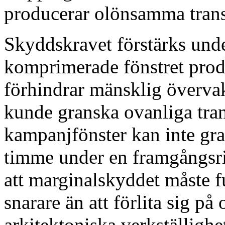
producerar olönsamma transa
Skyddskravet förstärks unde
komprimerade fönstret prod
förhindrar mänsklig överva
kunde granska ovanliga tra
kampanjfönster kan inte gra
timme under en framgångsrik
att marginalskyddet måste f
snarare än att förlita sig p
arkitektoniska verkställighe