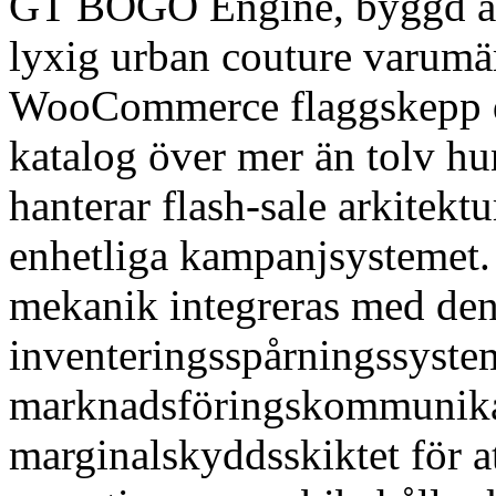
GT BOGO Engine, byggd 
lyxig urban couture varumär
WooCommerce flaggskepp dr
katalog över mer än tolv hu
hanterar flash-sale arkitek
enhetliga kampanjsystemet
mekanik integreras med den
inventeringsspårningssyste
marknadsföringskommunikat
marginalskyddsskiktet för at