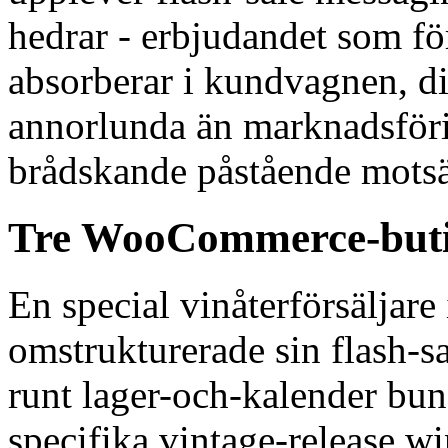
hedrar - erbjudandet som f
absorberar i kundvagnen, d
annorlunda än marknadsför
brådskande påstående motsä
Tre WooCommerce-butike
En special vinåterförsäljare
omstrukturerade sin flash-sa
runt lager-och-kalender bun
specifika vintage-release w