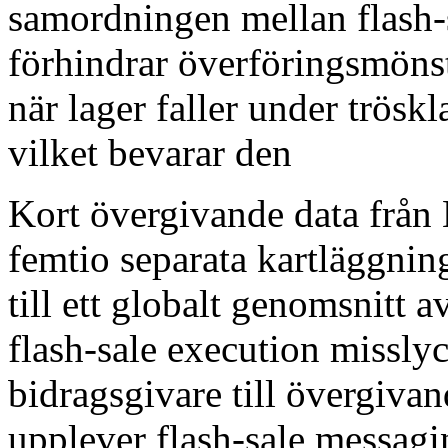
samordningen mellan flash-s
förhindrar överföringsmönst
när lager faller under trös
vilket bevarar den
Kort övergivande data från 
femtio separata kartläggnin
till ett globalt genomsnitt a
flash-sale execution missl
bidragsgivare till övergiv
upplever flash-sale messagin