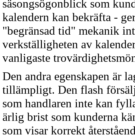
säsongsögonblick som kun
kalendern kan bekräfta - ge
"begränsad tid" mekanik in
verkställigheten av kalende
vanligaste trovärdighetsmön
Den andra egenskapen är la
tillämpligt. Den flash försä
som handlaren inte kan fyll
ärlig brist som kunderna kä
som visar korrekt återståen