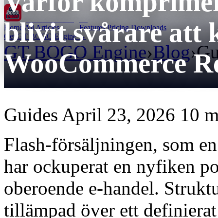
Varför komprime
GT BOGO
Engine
blivit svårare att 
Home
All Articles
Features
Pricing
Downloads
Get GT BOGO Engine →
GT BOGO Engine
›
Blog
›
Gu
WooCommerce Re
Guides
April 23, 2026
10 m
Flash-försäljningen, som e
har ockuperat en nyfiken po
oberoende e-handel. Struktur
tillämpad över ett definierat