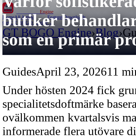
Varför sofistike
GT BOGO
Engine
butiker behandlar
Home
All Articles
Features
Downloads
Get GT BOGO Engine →
GT BOGO Engine
›
Blog
›
Gu
som en primär pro
Guides
April 23, 2026
11 mi
Under hösten 2024 fick gru
specialitetsdoftmärke basera
ovälkommen kvartalsvis ma
informerade flera utövare 