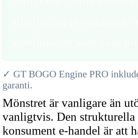
lagligt ren i varje jurisdik
algoritmisk prissättning, 
kundlojalitet som ökar pri
✓ GT BOGO Engine PRO inkludera
garanti.
Mönstret är vanligare än ut
vanligtvis. Den strukturella
konsument e-handel är att h