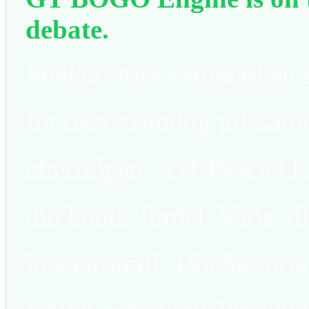
debate.
Medan stora varumärken s
för överspänning prissätt
efterfrågan - GT BOGO En
din kunds fördel. Varje af
inte en straff. Din bas pri