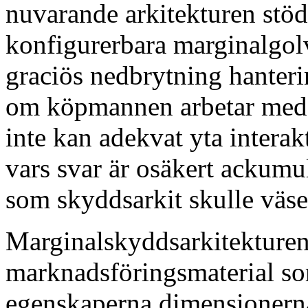
nuvarande arkitekturen stöd
konfigurerbara marginalgolv
graciös nedbrytning hanterin
om köpmannen arbetar med 
inte kan adekvat yta intera
vars svar är osäkert ackumu
som skyddsarkit skulle väsent
Marginalskyddsarkitekturen ä
marknadsföringsmaterial s
egenskaperna dimensionerna