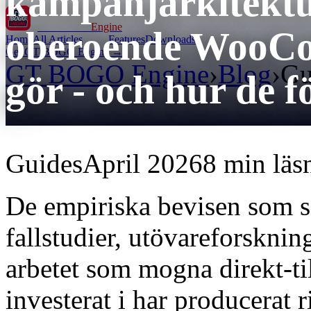
kampanjarkitektu
GT BOGO
Engine
oberoende WooCo
Home
All Articles
Features
Downloads
Get GT BOGO Engine →
GT BOGO Engine
›
Blog
›
Gu
gör - och hur de f
Guides
April 2026
8 min läs
De empiriska bevisen som 
fallstudier, utövareforsknin
arbetet som mogna direkt-t
investerat i har producerat 