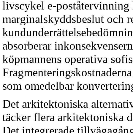
livscykel e-poståtervinning 
marginalskyddsbeslut och re
kundunderrättelsebedömning
absorberar inkonsekvensern
köpmannens operativa sofis
Fragmenteringskostnaderna 
som omedelbar konvertering
Det arkitektoniska alternati
täcker flera arkitektoniska
Det integrerade tillvägagång