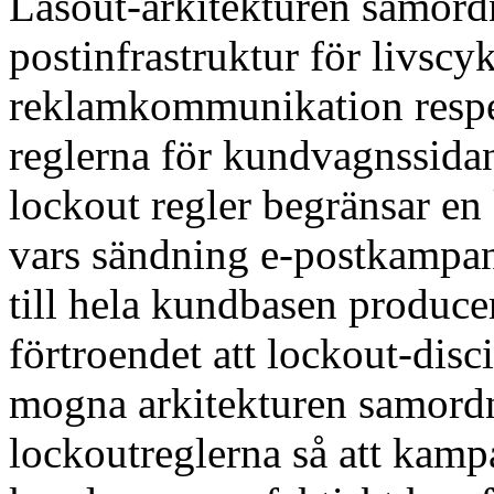
Låsout-arkitekturen samor
postinfrastruktur för livscyke
reklamkommunikation respe
reglerna för kundvagnssidan
lockout regler begränsar e
vars sändning e-postkampa
till hela kundbasen produce
förtroendet att lockout-disc
mogna arkitekturen samord
lockoutreglerna så att kam