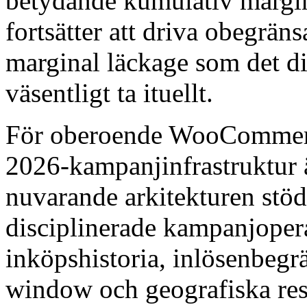
betydande kumulativ margin
fortsätter att driva obegrän
marginal läckage som det dis
väsentligt ta ituellt.
För oberoende WooCommerce
2026-kampanjinfrastruktur 
nuvarande arkitekturen stö
disciplinerade kampanjopera
inköpshistoria, inlösenbegr
window och geografiska rest