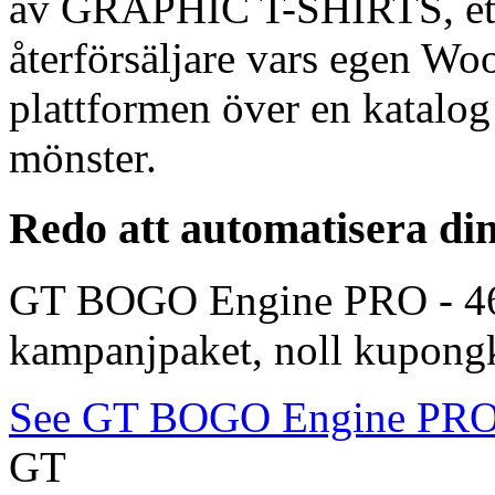
av GRAPHIC T-SHIRTS, ett 
återförsäljare vars egen W
plattformen över en katalo
mönster.
Redo att automatisera 
GT BOGO Engine PRO - 46 
kampanjpaket, noll kupongko
See GT BOGO Engine PR
GT