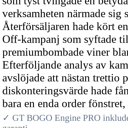
som tyst tvingade en betyd
verksamheten närmade sig s
Återförsäljaren hade kört 
Off-kampanj som syftade till
premiumbombade viner blan
Efterföljande analys av ka
avslöjade att nästan trettio
diskonteringsvärde hade få
bara en enda order fönstret,
✓ GT BOGO Engine PRO inkludera