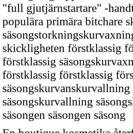
"full gjutjärnstartare" -ha
populära primära bitchare s
säsongstorkningskurvaxnin
skickligheten förstklassig fö
förstklassig säsongskurvaxn
förstklassig förstklassig för
säsongskurvanskurvallning 
säsongskurvallning säsongs
säsongen säsongen säsong
En boutique kosmetika återf