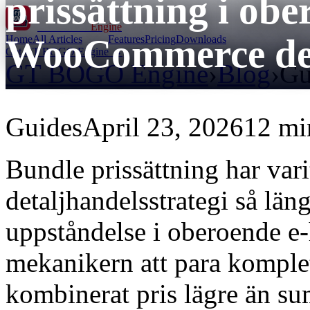
prissättning i ob
GT BOGO
Engine
WooCommerce det
Home
All Articles
Features
Pricing
Downloads
Get GT BOGO Engine →
GT BOGO Engine
›
Blog
›
Gu
Guides
April 23, 2026
12 mi
Bundle prissättning har vari
detaljhandelsstrategi så län
uppståndelse i oberoende e-
mekanikern att para komplett
kombinerat pris lägre än su