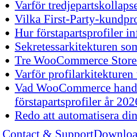
Varför tredjepartskollapse
Vilka First-Party-kundpro
Hur förstapartsprofiler i
Sekretessarkitekturen som
Tre WooCommerce Stores, 
Varför profilarkitekture
Vad WooCommerce handl
förstapartsprofiler år 202
Redo att automatisera 
Contact & Support
Downloa