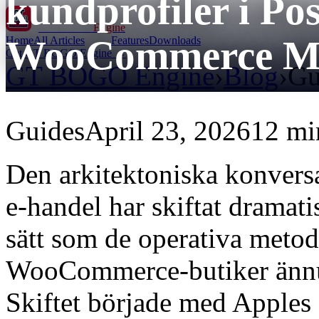
kundprofiler i Po
GT BOGO
Engine
WooCommerce Mi
Home
All Articles
Features
Downloads
Get GT BOGO Engine →
GT BOGO Engine
›
Blog
›
Gu
Guides
April 23, 2026
12 mi
Den arkitektoniska konvers
e-handel har skiftat dramati
sätt som de operativa metode
WooCommerce-butiker ännu i
Skiftet började med Apples 