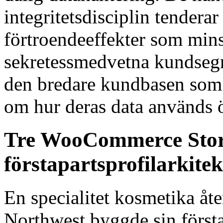
integritetsdisciplin tendera
förtroendeeffekter som min
sekretessmedvetna kundsegm
den bredare kundbasen som 
om hur deras data används 
Tre WooCommerce Store
förstapartsprofilarkite
En specialitet kosmetika åte
Northwest byggde sin första