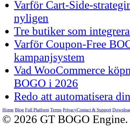
Varför Cart-Side-strategin
nyligen
Tre butiker som integre
Varför Coupon-Free BOGO 
kampanjsystem
Vad WooCommerce köpmä
BOGO i 2026
Redo att automatisera 
Home
Blog
Full Platform
Terms
Privacy
Contact & Support
Downloa
© 2026 GT BOGO Engine. Al