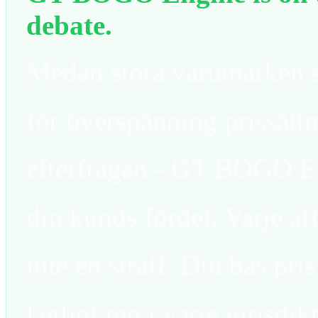
debate.
Medan stora varumärken s
för överspänning prissätt
efterfrågan - GT BOGO En
din kunds fördel. Varje af
inte en straff. Din bas pri
lagligt ren i varje jurisdik