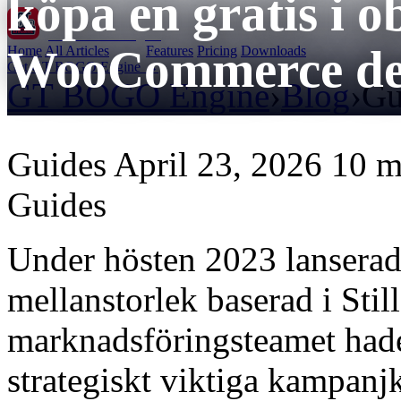
köpa en gratis i 
GT BOGO
Engine
WooCommerce det
Home
All Articles
Features
Pricing
Downloads
Get GT BOGO Engine →
GT BOGO Engine
›
Blog
›
Gu
Guides
April 23, 2026
10 m
Guides
Under hösten 2023 lanserade
mellanstorlek baserad i Sti
marknadsföringsteamet hade
strategiskt viktiga kampanj