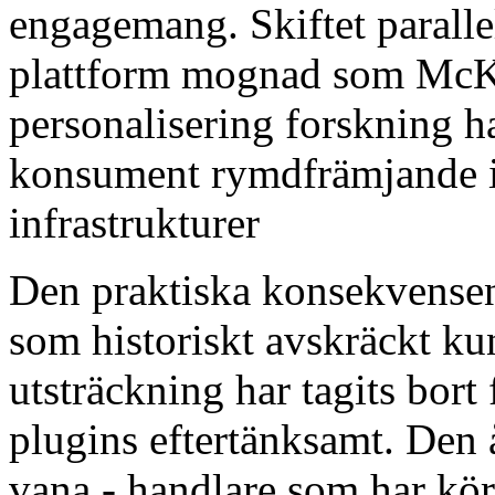
engagemang. Skiftet parallel
plattform mognad som McKin
personalisering forskning har
konsument rymdfrämjande in
infrastrukturer
Den praktiska konsekvensen 
som historiskt avskräckt k
utsträckning har tagits bort
plugins eftertänksamt. Den å
vana - handlare som har k