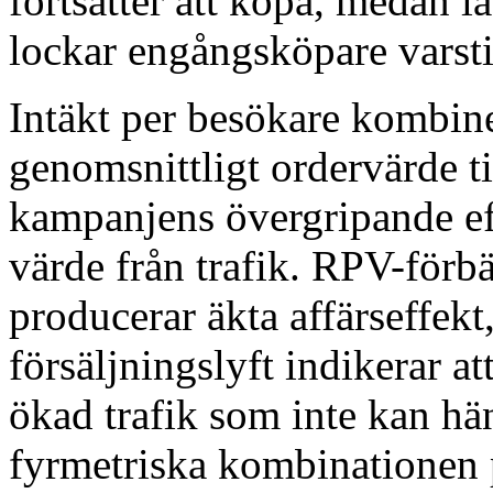
fortsätter att köpa, medan 
lockar engångsköpare varstid
Intäkt per besökare kombin
genomsnittligt ordervärde t
kampanjens övergripande eff
värde från trafik. RPV-förb
producerar äkta affärseffek
försäljningslyft indikerar a
ökad trafik som inte kan hä
fyrmetriska kombinationen p