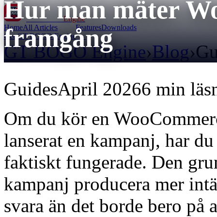
Hur man mäter W
GT BOGO
Engine
Home
All Articles
Features
Downloads
framgång
Get GT BOGO Engine →
GT BOGO Engine
›
Blog
›
Gu
Guides
April 2026
6 min läs
Om du kör en WooCommerce
lanserat en kampanj, har d
faktiskt fungerade. Den gr
kampanj producera mer intäkt
svara än det borde bero på a