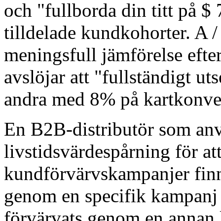
och "fullborda din titt på $
tilldelade kundkohorter. A / 
meningsfull jämförelse efter
avslöjar att "fullständigt ut
andra med 8% på kartkonver
En B2B-distributör som an
livstidsvärdespårning för at
kundförvärvskampanjer finn
genom en specifik kampanj
förvärvats genom en annan