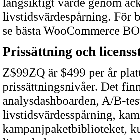
långsiktigt värde genom a
livstidsvärdespårning. För
se bästa WooCommerce BO
Prissättning och licenss
Z$99ZQ är $499 per år platt
prissättningsnivåer. Det fi
analysdashboarden, A/B-te
livstidsvärdesspårning, ka
kampanjpaketbiblioteket, ku