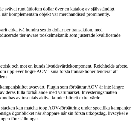
 svävat runt åttiofem dollar över en katalog av självständigt
ven när komplementära objekt var merchandised prominently.
it cirka två hundra sextio dollar per transaktion, med
roducerade tier-aware tröskelmekanik som justerade kvalificerade
metrisk och mot en kunds livstidsvärdekomponent. Reichhelds arbete,
m upplever högre AOV i sina första transaktioner tenderar att
 dem
mpanjskiftet avsevärt. Plugin som förbättrar AOV är inte längre
et av deras fulla förhållande med varumärket. Investeringsmatten
ndbas av tusentals aktiva kunder blir ett extra värde.
e stacken kan matcha topp AOV-förbättring under specifika kampanjer,
siga ögonblicket när shoppare når sin första utköpsdag, livscykel e-
ngen föreställningar.