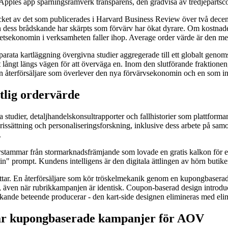
v Apples app spårningsramverk transparens, den gradvisa av tredjeparts
 av det som publicerades i Harvard Business Review över två decennie
n dess brådskande har skärpts som förvärv har ökat dyrare. Om kostnaden
enhetsekonomin i verksamheten faller ihop. Average order värde är den m
arata kartläggning övergivna studier aggregerade till ett globalt genom
igt långt längs vägen för att överväga en. Inom den slutförande fraktion
en återförsäljare som överlever den nya förvärvsekonomin och en som 
tlig ordervärde
a studier, detaljhandelskonsultrapporter och fallhistorier som plattfor
issättning och personaliseringsforskning, inklusive dess arbete på samor
.
rstammar från stormarknadsfrämjande som lovade en gratis kalkon för en
tin" prompt. Kundens intelligens är den digitala ättlingen av hörn butik
attar. En återförsäljare som kör tröskelmekanik genom en kupongbase
 även när rubrikkampanjen är identisk. Coupon-baserad design introduce
-sökande beteende producerar - den kart-side designen elimineras med el
slår kupongbaserade kampanjer för AOV