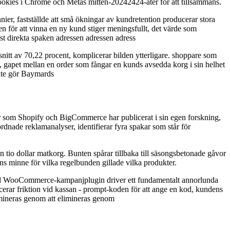
cookies i Chrome och Metas mitten-20242424-åter för att tillsammans.
r, fastställde att små ökningar av kundretention producerar stora
 för att vinna en ny kund stiger meningsfullt, det värde som
est direkta spaken adressen adressen adress
snitt av 70,22 procent, komplicerar bilden ytterligare. shoppare som
en, gapet mellan en order som fångar en kunds avsedda korg i sin helhet
inte gör Baymards
mar som Shopify och BigCommerce har publicerat i sin egen forskning,
dnade reklamanalyser, identifierar fyra spakar som står för
 tio dollar matkorg. Bunten spårar tillbaka till säsongsbetonade gåvor
ens minne för vilka regelbunden gillade vilka produkter.
rad WooCommerce-kampanjplugin driver ett fundamentalt annorlunda
rar friktion vid kassan - prompt-koden för att ange en kod, kundens
imineras genom att elimineras genom