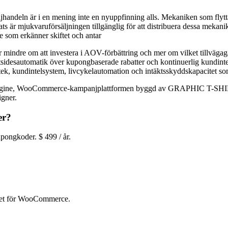
andeln är i en mening inte en nyuppfinning alls. Mekaniken som flytt
ts är mjukvaruförsäljningen tillgänglig för att distribuera dessa mekanik
re som erkänner skiftet och antar
ndre om att investera i AOV-förbättring och mer om vilket tillvägagå
artsidesautomatik över kupongbaserade rabatter och kontinuerlig kundin
tek, kundintelsystem, livcykelautomation och intäktsskyddskapacitet so
Engine, WooCommerce-kampanjplattformen byggd av GRAPHIC T-SHIRTS
igner.
er?
ongkoder. $ 499 / år.
itet för WooCommerce.