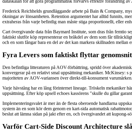
dataskalan för att göra programmatisk förvärvs effektiv förändring a
Frederick Reichhelds grundläggande arbete på Bain & Company, mycket
ökningar av lönsamheten. Retention argumentet har alltid funnits, me
extraheras från varje befintlig man måste stiga proportionellt, eller 
Cart övergivande data från Baymard Institute, som dras från femtio sep
faktiskt slutför köp representerar en bråkdel av dem som får tillräckl
och en som fångar bara en del av det kan markera skillnaden mellan 
Fyra Levers som faktiskt flyttar genomsnit
Den befintliga litteraturen på AOV-förbättring, spridd över akademisk
konvergerar på en relativt smal uppsättning mekaniker. McKinsey: s pr
majoriteten av AOV-variansen över direkt-till-konsument varumärken
Varje hävstång har en lång förinternet lineage. Tröskeln mekaniker hä
uppsättning. Efter köp upsell echoes kassörens "skulle du gillar garan
Implementeringsvalet är mer än de flesta oberoende handlarna uppsk
system än en som kör dem genom en kart-sida automatisk rabattmotor,
beslut att lämna sidan på jakt efter en, och övergivandet att kupong
Varför Cart-Side Discount Architecture 