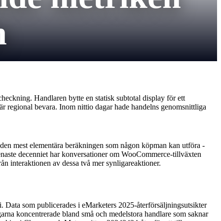
n
ckning. Handlaren bytte en statisk subtotal display för ett
r regional bevara. Inom nittio dagar hade handelns genomsnittliga
ång den mest elementära beräkningen som någon köpman kan utföra -
t senaste decenniet har konversationer om WooCommerce-tillväxten
n interaktionen av dessa två mer synligareaktioner.
. Data som publicerades i eMarketers 2025-återförsäljningsutsikter
ngarna koncentrerade bland små och medelstora handlare som saknar