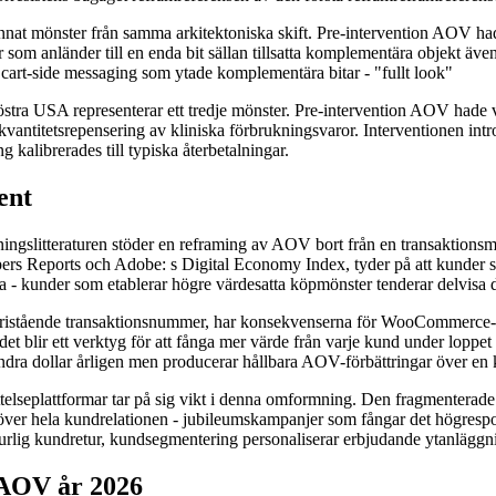
nnat mönster från samma arkitektoniska skift. Pre-intervention AOV hade
som anländer till en enda bit sällan tillsatta komplementära objekt ä
cart-side messaging som ytade komplementära bitar - "fullt look"
tra USA representerar ett tredje mönster. Pre-intervention AOV hade var
vantitetsrepensering av kliniska förbrukningsvaror. Interventionen int
kalibrerades till typiska återbetalningar.
ent
ingslitteraturen stöder en reframing av AOV bort från en transaktions
rs Reports och Adobe: s Digital Economy Index, tyder på att kunder so
sa - kunder som etablerar högre värdesatta köpmönster tenderar delvisa
 fristående transaktionsnummer, har konsekvenserna för WooCommerce-ka
; det blir ett verktyg för att fånga mer värde från varje kund under lopp
ra dollar årligen men producerar hållbara AOV-förbättringar över en ku
ttelseplattformar tar på sig vikt i denna omformning. Den fragmenterad
ver hela kundrelationen - jubileumskampanjer som fångar det högrespon
urlig kundretur, kundsegmentering personaliserar erbjudande ytanläggni
AOV år 2026