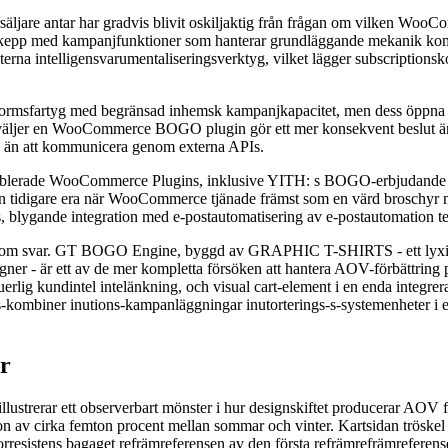
säljare antar har gradvis blivit oskiljaktig från frågan om vilken WooC
epp med kampanjfunktioner som hanterar grundläggande mekanik kompe
xterna intelligensvarumentaliseringsverktyg, vilket lägger subscriptions
rmsfartyg med begränsad inhemsk kampanjkapacitet, men dess öppna ram
n väljer en WooCommerce BOGO plugin gör ett mer konsekvent beslut än
e än att kommunicera genom externa APIs.
tablerade WooCommerce Plugins, inklusive YITH: s BOGO-erbjudande o
r en tidigare era när WooCommerce tjänade främst som en värd broschy
, blygande integration med e-postautomatisering av e-postautomation t
 som svar. GT BOGO Engine, byggd av GRAPHIC T-SHIRTS - ett lyxigt
ner - är ett av de mer kompletta försöken att hantera AOV-förbättring p
uerlig kundintel intelänkning, och visual cart-element i en enda integr
kombiner inutions-kampanläggningar inutorterings-s-systemenheter i en 
r
lustrerar ett observerbart mönster i hur designskiftet producerar AOV f
n av cirka femton procent mellan sommar och vinter. Kartsidan tröskel
 korresistens bagaget refrämreferensen av den första refrämrefrämreferen