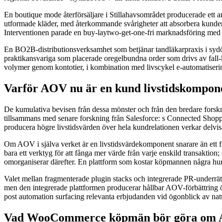
En boutique mode återförsäljare i Stillahavsområdet producerade ett a
utformade kläder, med återkommande svårigheter att absorbera kunder 
Interventionen parade en buy-laytwo-get-one-fri marknadsföring med 
En BO2B-distributionsverksamhet som betjänar tandläkarpraxis i sydös
praktikansvariga som placerade oregelbundna order som drivs av fall-k
volymer genom kontotier, i kombination med livscykel e-automatisering 
Varför AOV nu är en kund livstidskompon
De kumulativa bevisen från dessa mönster och från den bredare forskn
tillsammans med senare forskning från Salesforce: s Connected Shoppe
producera högre livstidsvärden över hela kundrelationen verkar delvi
Om AOV i själva verket är en livstidsvärdekomponent snarare än ett
bara ett verktyg för att fånga mer värde från varje enskild transaktion
omorganiserar därefter. En plattform som kostar köpmannen några hund
Valet mellan fragmenterade plugin stacks och integrerade PR-underrä
men den integrerade plattformen producerar hållbar AOV-förbättring ö
post automation surfacing relevanta erbjudanden vid ögonblick av nat
Vad WooCommerce köpmän bör göra om 