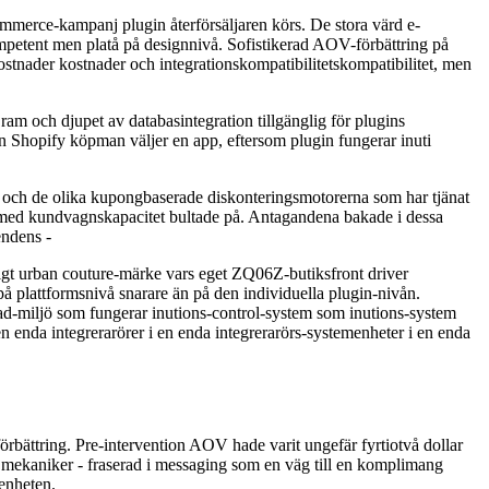
ommerce-kampanj plugin återförsäljaren körs. De stora värd e-
tent men platå på designnivå. Sofistikerad AOV-förbättring på
kostnader kostnader och integrationskompatibilitetskompatibilitet, men
 och djupet av databasintegration tillgänglig för plugins
 Shopify köpman väljer en app, eftersom plugin fungerar inuti
ch de olika kupongbaserade diskonteringsmotorerna som har tjänat
r med kundvagnskapacitet bultade på. Antagandena bakade i dessa
endens -
 urban couture-märke vars eget ZQ06Z-butiksfront driver
å plattformsnivå snarare än på den individuella plugin-nivån.
erad-miljö som fungerar inutions-control-system som inutions-system
enda integrerarörer i en enda integrerarörs-systemenheter i en enda
örbättring. Pre-intervention AOV hade varit ungefär fyrtiotvå dollar
 mekaniker - fraserad i messaging som en väg till en komplimang
senheten.