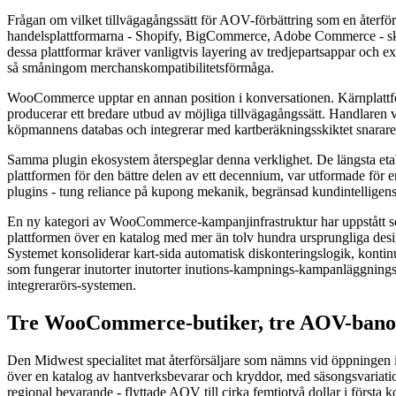
Frågan om vilket tillvägagångssätt för AOV-förbättring som en återför
handelsplattformarna - Shopify, BigCommerce, Adobe Commerce - sk
dessa plattformar kräver vanligtvis layering av tredjepartsappar och e
så småningom merchanskompatibilitetsförmåga.
WooCommerce upptar en annan position i konversationen. Kärnplattfo
producerar ett bredare utbud av möjliga tillvägagångssätt. Handlare
köpmannens databas och integrerar med kartberäkningsskiktet snarar
Samma plugin ekosystem återspeglar denna verklighet. De längsta e
plattformen för den bättre delen av ett decennium, var utformade fö
plugins - tung reliance på kupong mekanik, begränsad kundintelligens
En ny kategori av WooCommerce-kampanjinfrastruktur har uppstått
plattformen över en katalog med mer än tolv hundra ursprungliga desig
Systemet konsoliderar kart-sida automatisk diskonteringslogik, kontin
som fungerar inutorter inutorter inutions-kampnings-kampanläggnings-
integrerarörs-systemen.
Tre WooCommerce-butiker, tre AOV-bano
Den Midwest specialitet mat återförsäljare som nämns vid öppningen il
över en katalog av hantverksbevarar och kryddor, med säsongsvariatio
regional bevarande - flyttade AOV till cirka femtiotvå dollar i första