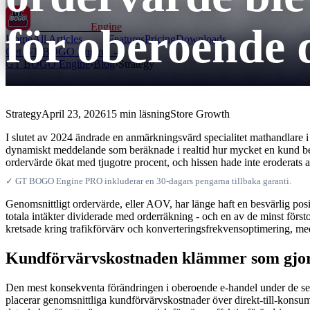
för oberoende 
GT BOGO
Engine
Home
All Articles
Features
Pricing
Downloads
Get GT BOGO Engine →
GT BOGO Engine
›
Blog
›
Strategy
Strategy
April 23, 2026
15 min läsning
Store Growth
I slutet av 2024 ändrade en anmärkningsvärd specialitet mathandlare 
dynamiskt meddelande som beräknade i realtid hur mycket en kund behö
ordervärde ökat med tjugotre procent, och hissen hade inte eroderats 
✓ GT BOGO Engine PRO inkluderar en 30-dagars pengarna tillbaka garanti.
Genomsnittligt ordervärde, eller AOV, har länge haft en besvärlig po
totala intäkter dividerade med orderräkning - och en av de minst för
kretsade kring trafikförvärv och konverteringsfrekvensoptimering, me
Kundförvärvskostnaden klämmer som gjo
Den mest konsekventa förändringen i oberoende e-handel under de sena
placerar genomsnittliga kundförvärvskostnader över direkt-till-kons