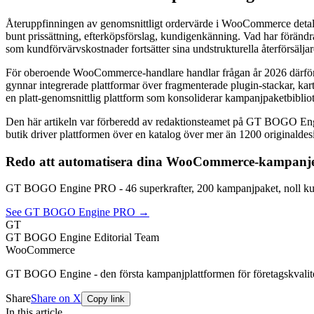
Återuppfinningen av genomsnittligt ordervärde i WooCommerce detaljh
bunt prissättning, efterköpsförslag, kundigenkänning. Vad har förändra
som kundförvärvskostnader fortsätter sina undstrukturella återförsälja
För oberoende WooCommerce-handlare handlar frågan år 2026 därför mi
gynnar integrerade plattformar över fragmenterade plugin-stackar, k
en platt-genomsnittlig plattform som konsoliderar kampanjpaketbiblio
Den här artikeln var förberedd av redaktionsteamet på GT BOGO 
butik driver plattformen över en katalog över mer än 1200 originaldes
Redo att automatisera dina WooCommerce-kampanj
GT BOGO Engine PRO - 46 superkrafter, 200 kampanjpaket, noll kup
See GT BOGO Engine PRO →
GT
GT BOGO Engine Editorial Team
WooCommerce
GT BOGO Engine - den första kampanjplattformen för företagskval
Share
Share on X
Copy link
In this article