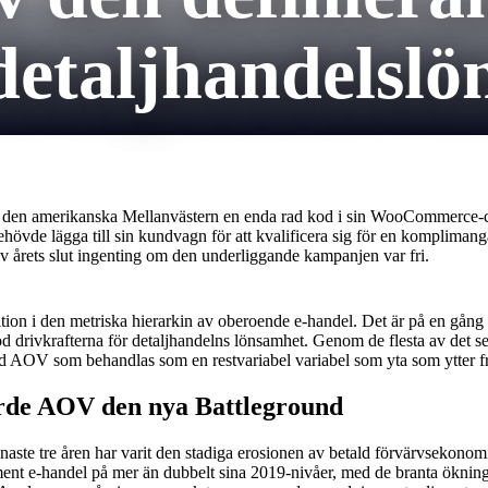
detaljhandelslö
i den amerikanska Mellanvästern en enda rad kod i sin WooCommerce-che
vde lägga till sin kundvagn för att kvalificera sig för en komplimangä
av årets slut ingenting om den underliggande kampanjen var fri.
sition i den metriska hierarkin av oberoende e-handel. Det är på en g
stod drivkrafterna för detaljhandelns lönsamhet. Genom de flesta av de
d AOV som behandlas som en restvariabel variabel som yta som ytter frå
rde AOV den nya Battleground
ste tre åren har varit den stadiga erosionen av betald förvärvsekonomi
ument e-handel på mer än dubbelt sina 2019-nivåer, med de branta ökni