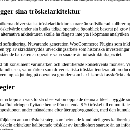
ger sina tröskelarkitektur
ikerna driver statisk tröskelarkitektur snarare än sofistikerad kalibrer
tröskelvärde under sin butiks tidiga operativa ögonblick baserat på grov
ternativa arkitekturen skulle ha fångats inte yta i köpmans analytiken 
skel sofistikering. Nuvarande generation WooCommerce Plugins som inklu
en typ av skräddarsydda utvecklingsarbete som historiska investeringar krä
stående barriären är operativ vana snarare än infrastrukturkapacitet.
-till-konsument varumärken och identifierade konsekventa mönster. Varu
kundbasen; varumärken som driver statiska trösklar tenderar att produ
tivera uppskjutning på operativa grunder som har historiskt avskräckt ark
egier
ma köpman vars första observation öppnade denna artikel - byggde sin tr
a förändringen flyttade henne från en enda $ 50 tröskel till en multi-tier
 kompositionen under månaderna efter återuppbyggnaden, med den kumu
öljde en annan tröskelstrategi som betonade kundintelligens kalibrering s
skeln arkitektur kalibrerade trösklar av kundkohort snarare än att inf