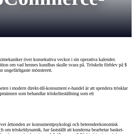
aktmekaniker över konsekutiva veckor i sin operativa kalender.
tuition om vad hennes kundbas skulle svara på. Tröskeln förblev på $
 ungefärligaste mönsterett.
ten i modern direkt-till-konsument e-handel är att spendera trösklar
öpmännen som behandlar tröskelinställning som ett
ut över årtionden av konsumentpsykologi och beteendeekonomisk
 om tröskeldynamik, har fastställt att kunderna bearbetar basket-