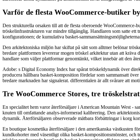
Varför de flesta WooCommerce-butiker byg
Den strukturella orsaken till att de flesta oberoende WooCommerce-but
tröskelinfrastrukturen var mindre tillgänglig. Handlaren som satte ett 
konfigurationen; de kumulativa basket-sammansättningsmöjligheterna al
Den arkitektoniska miljön har skiftat på sätt som alltmer belönar trö
bredare plattformen levererar mogen tröskel arkitektur utan att kräva d
handlare som väljer plattformar genomtänkt, vilket innebär att den åter
Adobe: s Digital Economy Index har spårat tröskeldynamik över direkt
producera hållbara basket-komposition fördelar som sammansatt över 
bredare marknaden har signalerat. differentialen är allt svårare att mo
Tre WooCommerce Stores, tre tröskelstrat
En specialitet hem varor återförsäljare i American Mountain West - sam
knuten till omfattande analys-informerad kalibrering. Den arkitektonisk
dynamik. Återförsäljaren observerade mätbara förbättringar i korg
En boutique kosmetika återförsäljare i den amerikanska västkusten förf
kundkohorter med väsentligt olika basket-kompositionsmönster, och trö