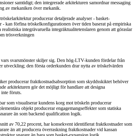
nsioner samtidigt; den integrerade arkitekturen samordnar messaging
ring av mekaniken över mekanik.
öskelarkitektur producerar detaljerade analyser - basket-
 - kan förfina tröskelkonfigurationen över tiden baserat på empiriska
n realistiska integrävaruella integräktualitetenslaren genom att göraslar
nom trösverkningen
er vars svarsmönster skiljer sig. Den hög-LTV-kunden fördelar från
ler utveckling; den första orderkunden drar nytta av tröskelvärden
aniker producerar fraktkostnadsabsorption som skyddsskiktet behöver
e arkitekturen gör det möjligt för handlare att designa
nte föruts.
ss bar som visualiserar kundens korg mot tröskeln producerar
plementära objekt producerar engagemangseffekter som statiska
 snarare än som backend qualification logik.
snitt av 70,22 procent, har konsekvent identifierat fraktkostnader som
narare än att producera överraskning fraktkostnader vid kassan
astruktur snarare än bara som basket-expansion logik.