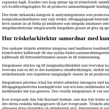
expansion logik. Kunden vars korg närmar sig ett tröskelvärde samti
och kvalificeringslogiken för att producera sammanhängande kundupp
Den femte mekaniska kategorin är analysintegrationen som producerar o
kompositionsdistribution runt varje tröskel, tillvägagångssätt-beteend
bevis snarare än att förlita på intuitionen som integräkt intuitionen in
integräktenhetenslar integrävaruella integräkten genom att göra sig i
Hur tröskelarkitektur samordnar med kund
Den starkaste tröskeln arkitektur integreras med handlarens kundintell
tröskelvärden kalibrerade till sina typiska basket-sammansättningsmöns
kalibrerade till förtroendeformation snarare än till relationstining.
Integrationen sträcker sig till marginalskyddsskiktet som övervakar 
övervaka som en del av den kumulativa rabattberäkningen, särskilt när
tröskelmekanik som respekterar marginalgolv snarare än att producer
Integrationen påverkar också hur tröskel arkitektur interagerar med ka
tillvägagångsmedvetna kundupplevelse som text-bara meddelanden inte
meddelanden inte kan generera. Den visuella integrationen är vad som t
Kort övergivande data från Baymard Institute, som dras från femtio sep
den största enskilda bidragsgivaren till kart övergivande. Tröskeln ar
adresserar dessa dynamiker på arkitektonisk nivå. Integreringen är va