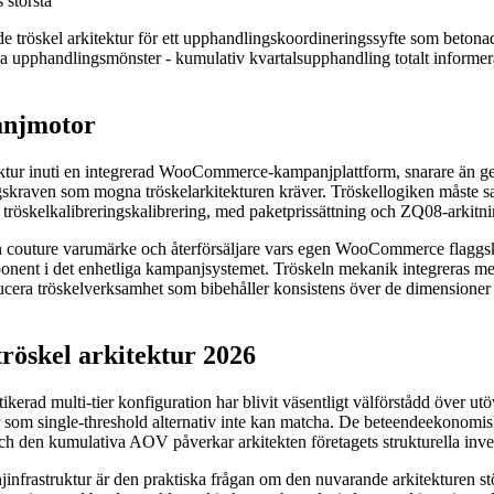
 största
röskel arkitektur för ett upphandlingskoordineringssyfte som betonade 
a upphandlingsmönster - kumulativ kvartalsupphandling totalt informerar
panjmotor
truktur inuti en integrerad WooCommerce-kampanjplattform, snarare än
skraven som mogna tröskelarkitekturen kräver. Tröskellogiken måste s
 tröskelkalibreringskalibrering, med paketprissättning och ZQ08-arkitn
ure varumärke och återförsäljare vars egen WooCommerce flaggskepp
ponent i det enhetliga kampanjsystemet. Tröskeln mekanik integreras med
oducera tröskelverksamhet som bibehåller konsistens över de dimensioner
öskel arkitektur 2026
fistikerad multi-tier konfiguration har blivit väsentligt välförstådd öve
er som single-threshold alternativ inte kan matcha. De beteendeekonomi
h den kumulativa AOV påverkar arkitekten företagets strukturella inves
astruktur är den praktiska frågan om den nuvarande arkitekturen stöde