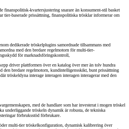
finanspolitisk-kvartersjustering snarare än konsument-stil basket
 tier-baserade prissättning, finanspolitiska trösklar informerar om
 genom dedikerade tröskelplugins samordnade tillsammans med
amordna med den bredare regelmotorn för multi-tier-
ingsskydd för marknadsföringskontroll,
 driver plattformen över en katalog över mer än tolv hundra
 den bredare regelmotorn, kundintelligensskikt, bunt prissättning
 där tröskeldyna interage interagen interagen interagerar med den
r utövargemenskapen, med de handlare som har investerat i mogen tröskel
ska underliggande tröskeln dynamik är robusta, de tekniska
teringar förbruksstöd förbrukare.
r multi-tier tröskelkonfiguration, dynamisk kalibrering över