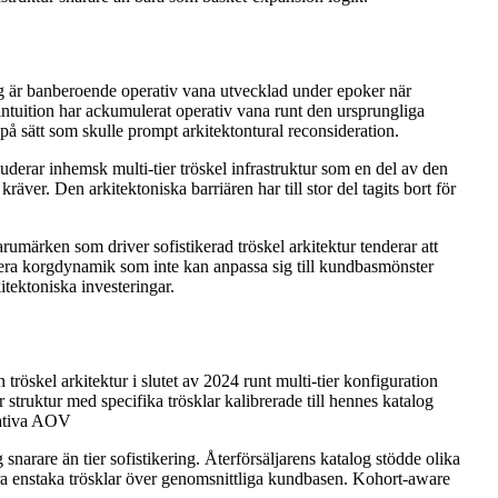
ing är banberoende operativ vana utvecklad under epoker när
 intuition har ackumulerat operativ vana runt den ursprungliga
på sätt som skulle prompt arkitektontural reconsideration.
derar inhemsk multi-tier tröskel infrastruktur som en del av den
ver. Den arkitektoniska barriären har till stor del tagits bort för
märken som driver sofistikerad tröskel arkitektur tenderar att
cera korgdynamik som inte kan anpassa sig till kundbasmönster
itektoniska investeringar.
öskel arkitektur i slutet av 2024 runt multi-tier konfiguration
 struktur med specifika trösklar kalibrerade till hennes katalog
lativa AOV
narare än tier sofistikering. Återförsäljarens katalog stödde olika
öra enstaka trösklar över genomsnittliga kundbasen. Kohort-aware