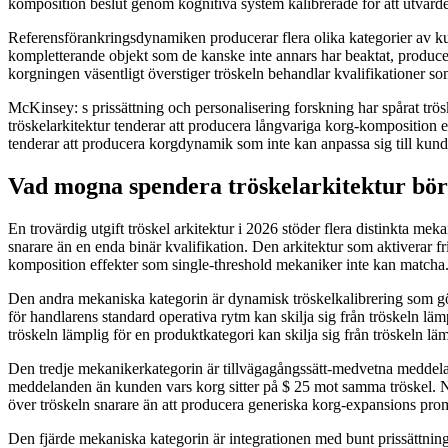
komposition beslut genom kognitiva system kalibrerade för att utvärder
Referensförankringsdynamiken producerar flera olika kategorier av kun
kompletterande objekt som de kanske inte annars har beaktat, produce
korgningen väsentligt överstiger tröskeln behandlar kvalifikationer so
McKinsey: s prissättning och personalisering forskning har spårat tr
tröskelarkitektur tenderar att producera långvariga korg-komposition e
tenderar att producera korgdynamik som inte kan anpassa sig till kun
Vad mogna spendera tröskelarkitektur bör
En trovärdig utgift tröskel arkitektur i 2026 stöder flera distinkta me
snarare än en enda binär kvalifikation. Den arkitektur som aktiverar f
komposition effekter som single-threshold mekaniker inte kan matcha
Den andra mekaniska kategorin är dynamisk tröskelkalibrering som gör 
för handlarens standard operativa rytm kan skilja sig från tröskeln lä
tröskeln lämplig för en produktkategori kan skilja sig från tröskeln lä
Den tredje mekanikerkategorin är tillvägagångssätt-medvetna meddelande
meddelanden än kunden vars korg sitter på $ 25 mot samma tröskel. När
över tröskeln snarare än att producera generiska korg-expansions prom
Den fjärde mekaniska kategorin är integrationen med bunt prissättni