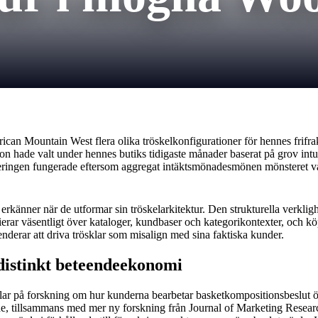
rican Mountain West flera olika tröskelkonfigurationer för hennes frifr
 hon hade valt under hennes butiks tidigaste månader baserat på grov in
eringen fungerade eftersom aggregat intäktsmönadesmönen mönsteret var
änner när de utformar sin tröskelarkitektur. Den strukturella verklighe
rar väsentligt över kataloger, kundbaser och kategorikontexter, och k
nderar att driva trösklar som misalign med sina faktiska kunder.
distinkt beteendeekonomi
 vilar på forskning om hur kunderna bearbetar basketkompositionsbesl
e, tillsammans med mer ny forskning från Journal of Marketing Research