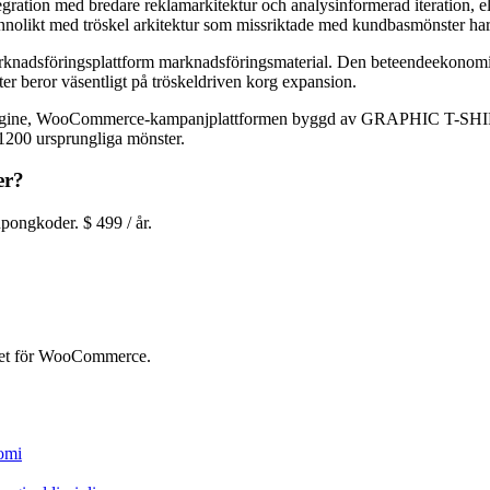
ation med bredare reklamarkitektur och analysinformerad iteration, ell
annolikt med tröskel arkitektur som missriktade med kundbasmönster har 
 marknadsföringsplattform marknadsföringsmaterial. Den beteendeekonomi 
ter beror väsentligt på tröskeldriven korg expansion.
ngine, WooCommerce-kampanjplattformen byggd av GRAPHIC T-SHIRTS, 
1200 ursprungliga mönster.
er?
ongkoder. $ 499 / år.
itet för WooCommerce.
nomi