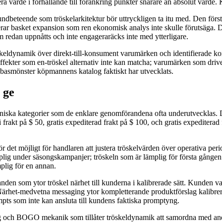
a värde i förhållande till förankring punkter snarare än absolut värde. 
dbeteende som tröskelarkitektur bör uttryckligen ta itu med. Den första
rar basket expansion som ren ekonomisk analys inte skulle förutsäga. D
m redan uppnåtts och inte engageraräcks inte med ytterligare.
öskeldynamik över direkt-till-konsument varumärken och identifierade 
ffekter som en-tröskel alternativ inte kan matcha; varumärken som driver
dbasmönster köpmannens katalog faktiskt har utvecklats.
 ge
kaniska kategorier som de enklare genomförandena ofta underutvecklas. De
ri frakt på $ 50, gratis expediterad frakt på $ 100, och gratis expedite
.
det möjligt för handlaren att justera tröskelvärden över operativa peri
mplig under säsongskampanjer; tröskeln som är lämplig för första gången 
mplig för en annan.
n som ytor tröskel närhet till kunderna i kalibrerade sätt. Kunden vars
het-medvetna messaging ytor kompletterande produktförslag kalibrerade 
pts som inte kan ansluta till kundens faktiska promptyng.
ng och BOGO mekanik som tillåter tröskeldynamik att samordna med and