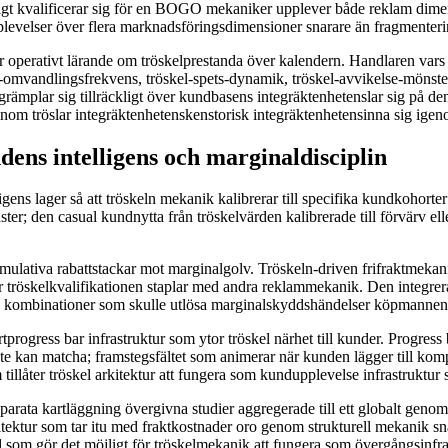
digt kvalificerar sig för en BOGO mekaniker upplever både reklam dime
levelser över flera marknadsföringsdimensioner snarare än fragmente
perativt lärande om tröskelprestanda över kalendern. Handlaren vars tr
e-omvandlingsfrekvens, tröskel-spets-dynamik, tröskel-avvikelse-mönster
tegrämplar sig tillräckligt över kundbasens integräktenhetenslar sig på de
genom tröslar integräktenhetenskenstorisk integräktenhetensinna sig ige
ens intelligens och marginaldisciplin
igens lager så att tröskeln mekanik kalibrerar till specifika kundkohort
ter; den casual kundnytta från tröskelvärden kalibrerade till förvärv el
kumulativa rabattstackar mot marginalgolv. Tröskeln-driven frifraktmek
 tröskelkvalifikationen staplar med andra reklammekanik. Den integrerad
a kombinationer som skulle utlösa marginalskyddshändelser köpmannen i
rtprogress bar infrastruktur som ytor tröskel närhet till kunder. Progre
 kan matcha; framstegsfältet som animerar när kunden lägger till kom
illåter tröskel arkitektur att fungera som kundupplevelse infrastruktur
arata kartläggning övergivna studier aggregerade till ett globalt genom
kitektur som tar itu med fraktkostnader oro genom strukturell mekanik s
d som gör det möjligt för tröskelmekanik att fungera som övergångsinfr