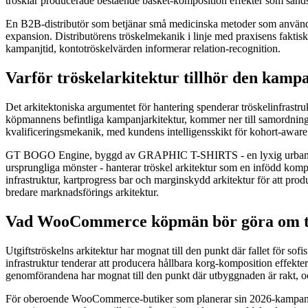
trösklar producerade bestående basket-komposition effekter som sänds
En B2B-distributör som betjänar små medicinska metoder som använde t
expansion. Distributörens tröskelmekanik i linje med praxisens faktisk
kampanjtid, kontotröskelvärden informerar relation-recognition.
Varför tröskelarkitektur tillhör den kam
Det arkitektoniska argumentet för hantering spenderar tröskelinfras
köpmannens befintliga kampanjarkitektur, kommer ner till samordning
kvalificeringsmekanik, med kundens intelligensskikt för kohort-aware
GT BOGO Engine, byggd av GRAPHIC T-SHIRTS - en lyxig urban cout
ursprungliga mönster - hanterar tröskel arkitektur som en infödd kom
infrastruktur, kartprogress bar och marginskydd arkitektur för att pr
bredare marknadsförings arkitektur.
Vad WooCommerce köpmän bör göra om tr
Utgiftströskelns arkitektur har mognat till den punkt där fallet för so
infrastruktur tenderar att producera hållbara korg-komposition effekt
genomförandena har mognat till den punkt där utbyggnaden är rakt, oc
För oberoende WooCommerce-butiker som planerar sin 2026-kampanjinfr