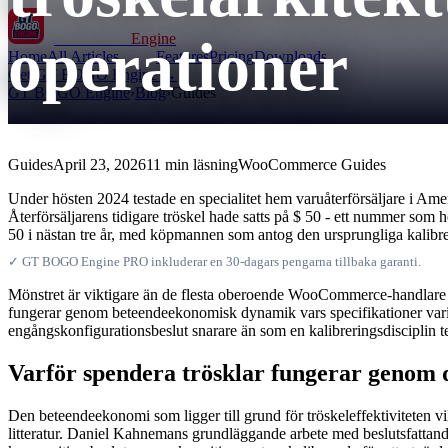
operationer
GT BOGO
Engine
Home
All Articles
Features
Pricing
Downloads
Get GT BOGO Engine →
GT BOGO Engine
›
Blog
›
Guides
Guides
April 23, 2026
11 min läsning
WooCommerce Guides
Under hösten 2024 testade en specialitet hem varuåterförsäljare i Ame
Återförsäljarens tidigare tröskel hade satts på $ 50 - ett nummer som
50 i nästan tre år, med köpmannen som antog den ursprungliga kalibr
✓ GT BOGO Engine PRO inkluderar en 30-dagars pengarna tillbaka garanti.
Mönstret är viktigare än de flesta oberoende WooCommerce-handlare erk
fungerar genom beteendeekonomisk dynamik vars specifikationer varie
engångskonfigurationsbeslut snarare än som en kalibreringsdisciplin te
Varför spendera trösklar fungerar genom 
Den beteendeekonomi som ligger till grund för tröskeleffektiviteten
litteratur. Daniel Kahnemans grundläggande arbete med beslutsfattand