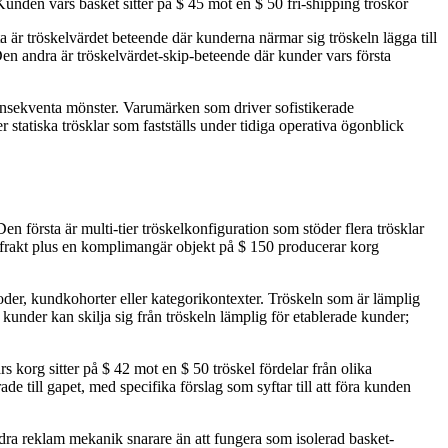
Kunden vars basket sitter på $ 45 mot en $ 50 fri-shipping tröskor
 är tröskelvärdet beteende där kunderna närmar sig tröskeln lägga till
en andra är tröskelvärdet-skip-beteende där kunder vars första
konsekventa mönster. Varumärken som driver sofistikerade
 statiska trösklar som fastställs under tidiga operativa ögonblick
n första är multi-tier tröskelkonfiguration som stöder flera trösklar
rad frakt plus en komplimangär objekt på $ 150 producerar korg
oder, kundkohorter eller kategorikontexter. Tröskeln som är lämplig
kunder kan skilja sig från tröskeln lämplig för etablerade kunder;
 korg sitter på $ 42 mot en $ 50 tröskel fördelar från olika
till gapet, med specifika förslag som syftar till att föra kunden
ra reklam mekanik snarare än att fungera som isolerad basket-