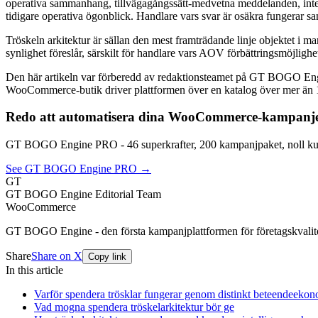
operativa sammanhang, tillvägagångssätt-medvetna meddelanden, integr
tidigare operativa ögonblick. Handlare vars svar är osäkra fungerar s
Tröskeln arkitektur är sällan den mest framträdande linje objektet i
synlighet föreslår, särskilt för handlare vars AOV förbättringsmöjlighe
Den här artikeln var förberedd av redaktionsteamet på GT BOGO E
WooCommerce-butik driver plattformen över en katalog över mer än 
Redo att automatisera dina WooCommerce-kampanj
GT BOGO Engine PRO - 46 superkrafter, 200 kampanjpaket, noll kup
See GT BOGO Engine PRO →
GT
GT BOGO Engine Editorial Team
WooCommerce
GT BOGO Engine - den första kampanjplattformen för företagskval
Share
Share on X
Copy link
In this article
Varför spendera trösklar fungerar genom distinkt beteendeeko
Vad mogna spendera tröskelarkitektur bör ge