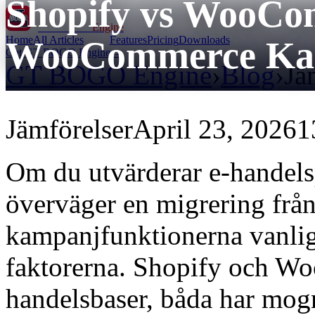
Shopify vs WooCo
GT BOGO
Engine
Home
All Articles
Features
Pricing
Downloads
WooCommerce Ka
Get GT BOGO Engine →
GT BOGO Engine
›
Blog
›
Jä
Jämförelser
April 23, 2026
1
Om du utvärderar e-handelsp
överväger en migrering från 
kampanjfunktionerna vanlig
faktorerna. Shopify och W
handelsbaser, båda har mo