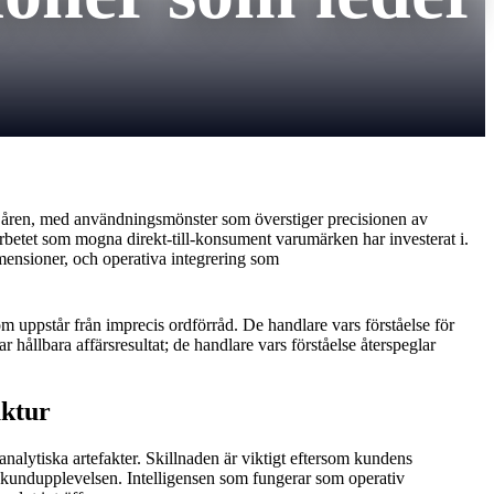
e åren, med användningsmönster som överstiger precisionen av
a arbetet som mogna direkt-till-konsument varumärken har investerat i.
imensioner, och operativa integrering som
som uppstår från imprecis ordförråd. De handlare vars förståelse för
 hållbara affärsresultat; de handlare vars förståelse återspeglar
uktur
nalytiska artefakter. Skillnaden är viktigt eftersom kundens
r kundupplevelsen. Intelligensen som fungerar som operativ