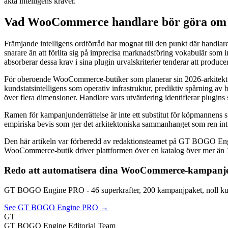
äkta intelligens kräver.
Vad WooCommerce handlare bör göra om k
Främjande intelligens ordförråd har mognat till den punkt där handlar
snarare än att förlita sig på imprecisa marknadsföring vokabulär som 
absorberar dessa krav i sina plugin urvalskriterier tenderar att produc
För oberoende WooCommerce-butiker som planerar sin 2026-arkitektur 
kundstatsintelligens som operativ infrastruktur, prediktiv spårning a
över flera dimensioner. Handlare vars utvärdering identifierar plugin
Ramen för kampanjunderrättelse är inte ett substitut för köpmannen
empiriska bevis som ger det arkitektoniska sammanhanget som ren int
Den här artikeln var förberedd av redaktionsteamet på GT BOGO E
WooCommerce-butik driver plattformen över en katalog över mer än 
Redo att automatisera dina WooCommerce-kampanj
GT BOGO Engine PRO - 46 superkrafter, 200 kampanjpaket, noll kup
See GT BOGO Engine PRO →
GT
GT BOGO Engine Editorial Team