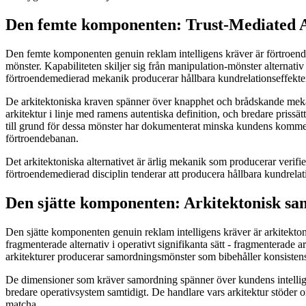
Den femte komponenten: Trust-Mediated Ar
Den femte komponenten genuin reklam intelligens kräver är förtroend
mönster. Kapabiliteten skiljer sig från manipulation-mönster alterna
förtroendemedierad mekanik producerar hållbara kundrelationseffekt
De arkitektoniska kraven spänner över knapphet och brådskande mekan
arkitektur i linje med ramens autentiska definition, och bredare pri
till grund för dessa mönster har dokumenterat minska kundens kommer
förtroendebanan.
Det arkitektoniska alternativet är ärlig mekanik som producerar veri
förtroendemedierad disciplin tenderar att producera hållbara kundrela
Den sjätte komponenten: Arkitektonisk sa
Den sjätte komponenten genuin reklam intelligens kräver är arkitekton
fragmenterade alternativ i operativt signifikanta sätt - fragmenterad
arkitekturer producerar samordningsmönster som bibehåller konsisten
De dimensioner som kräver samordning spänner över kundens intellige
bredare operativsystem samtidigt. De handlare vars arkitektur stöder
matcha.