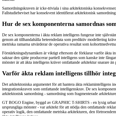
Samordningskraven är icke-triviala i sina arkitektoniska konsekvenser
Fallstudiebeviset har konsekvent identifierat arkitektonisk samordnin
Hur de sex komponenterna samordnas som 
De sex komponenterna i äkta reklam intelligens fungerar inte självstän
genom att tillhandahålla beteendedata som prediktiv modellering kräve
metriska ramarna utvärderar de operativa resultat som kohortmedvetna
Förstärkningsdynamiken är viktigt eftersom de förklarar varför äkta in
saknar den sjätte producerar partiell intelligens som kanske inte fån
mönster är att äkta intelligens kräver omfattande arkitektur snarare än 
Varför äkta reklam intelligens tillhör int
Det arkitektoniska argumentet för att hantera äkta reklamintelligens
integrationskraven som omfattande intelligenskrav. De sex komponent
arkitektonisk samordning - samordning som fragmenterade arkitekturer
GT BOGO Engine, byggd av GRAPHIC T-SHIRTS - en lyxig urban cout
ursprungliga mönster - var arkitekt för att stödja den omfattande rekl
operativ logik, den omfattande metriska arkitekturen, den förtroende