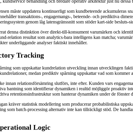
g, kundservice behandling och bredare operativ arkitektur just nu dessa be
ligensen måste uppdatera kontinuerligt som kundbeteende ackumuleras s
nnehåller transaktions-, engagemangs-, beteende- och prediktiva dimensi
ringssystem genom låg latensgränssnitt som stöder kart-side besluts-si
erat denna distinktion över direkt-till-konsument varumärken och iden
 kund-relation resultat som analytics-bara intelligens kan matcha; varum
ikter underliggande analyser faktiskt innehåller.
ctory Tracking
ning som uppskattar kundrelation utveckling innan utvecklingen faktiskt 
ed kundrelationer, medan prediktiv spårning uppskattar vad som kommer a
 ske innan relationsförsämring slutförs, inte efter. Kunden vars engage
ktiva bantning som identifierar dynamiken i realtid möjliggör proaktiv in
driva retentionsinfrastruktur som hanterar dynamiken under de fönster dä
mågan kräver statistisk modellering som producerar probabilistiska upps
ng som batch-processing alternativ inte kan tillräckligt stöd. De handlare
perational Logic