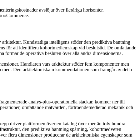
nteringskostnader avslöjar över fleråriga horisonter.
ån WooCommerce.
 arkitektur. Kundstatliga intelligens stöder den prediktiva bantning
ns för att identifiera kohortmedlemskap vid beslutstid. De omfattande
na formar de operativa besluten över alla andra dimensionerna.
 dimensioner. Handlaren vars arkitektur stöder fem komponenter men
a itu med. Den arkitektoniska rekommendationen som framgår av detta
agmenterade analys-plus-operationella stackar, kommer ner till
toperationer, omfattande mätvärden, förtroendemedierad mekanik och
 driver plattformen över en katalog över mer än tolv hundra
infrastruktur, den prediktiva bantning spårning, kohortmedveten
över flera dimensioner producerar de arkitektoniska egenskaper som