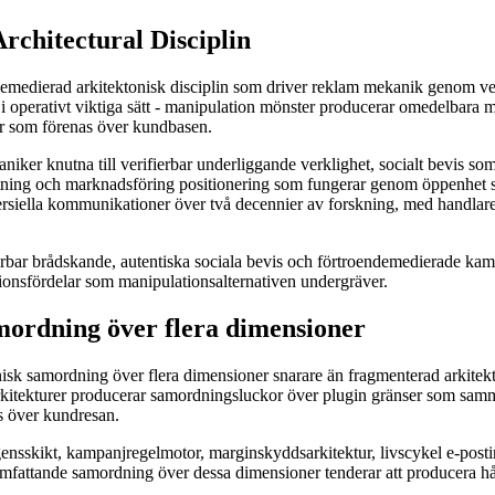
chitectural Disciplin
emedierad arkitektonisk disciplin som driver reklam mekanik genom ve
tiv i operativt viktiga sätt - manipulation mönster producerar omedelb
er som förenas över kundbasen.
iker knutna till verifierbar underliggande verklighet, socialt bevis 
ssättning och marknadsföring positionering som fungerar genom öppenhet
siella kommunikationer över två decennier av forskning, med handlare s
fierbar brådskande, autentiska sociala bevis och förtroendemedierade k
tionsfördelar som manipulationsalternativen undergräver.
mordning över flera dimensioner
isk samordning över flera dimensioner snarare än fragmenterad arkitektur
e arkitekturer producerar samordningsluckor över plugin gränser som sa
s över kundresan.
nsskikt, kampanjregelmotor, marginskyddsarkitektur, livscykel e-posti
 omfattande samordning över dessa dimensioner tenderar att producera h