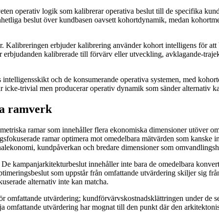
n operativ logik som kalibrerar operativa beslut till de specifika kund
ar enhetliga beslut över kundbasen oavsett kohortdynamik, medan kohortm
. Kalibreringen erbjuder kalibrering använder kohort intelligens för 
r erbjudanden kalibrerade till förvärv eller utveckling, avklagande-traje
telligensskikt och de konsumerande operativa systemen, med kohortdime
r icke-trivial men producerar operativ dynamik som sänder alternativ k
ka ramverk
 metriska ramar som innehåller flera ekonomiska dimensioner utöver omv
ingsfokuserade ramar optimera mot omedelbara mätvärden som kanske in
inalekonomi, kundpåverkan och bredare dimensioner som omvandlingsha
 De kampanjarkitekturbeslut innehåller inte bara de omedelbara konvert
ptimeringsbeslut som uppstår från omfattande utvärdering skiljer sig f
kuserade alternativ inte kan matcha.
ör omfattande utvärdering; kundförvärvskostnadsklättringen under de se
ja omfattande utvärdering har mognat till den punkt där den arkitektoniska