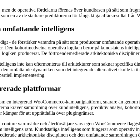
, men de operativa fördelarna förenas över kundbasen på sätt som fragme
g som en av de starkare prediktorerna för långsiktiga affärsresultat fr
omfattande intelligens
digt - de förstärker varandra på sätt som producerar omfattande operativ
r. Den kohortmedvetna operativa logiken beror på kundstatens intellige
 logiken producerar. De förtroendemedierade arkitektoniska discipliner
telligens inte kan eftermonteras till arkitekturer som saknar specifika
gar den omfattande dynamiken som det integrerade alternativet skulle t
partiell implementering.
egrerade plattformar
 inom en integrerad WooCommerce-kampanjplattform, snarare än genom fr
erna kräver samordning över kundintelligens, prediktiv analys, kohor
 kämpar för att upprätthålla över plugingränser.
ure varumärke och återförsäljare vars egen WooCommerce flaggskepp
am intelligens ram. Kundstatliga intelligens som fungerar som operativ 
medierade arkitektoniska disciplinen och den omfattande samordningen 