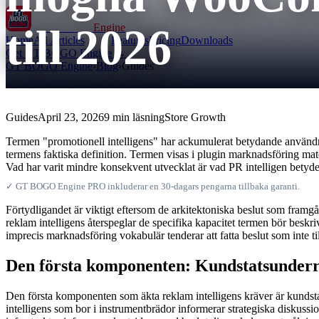
till 2026
GT BOGO
Engine
Home
All Articles
Features
Pricing
Downloads
Get GT BOGO Engine →
GT BOGO Engine
›
Blog
›
Guides
Guides
April 23, 2026
9 min läsning
Store Growth
Termen "promotionell intelligens" har ackumulerat betydande användn
termens faktiska definition. Termen visas i plugin marknadsföring mater
Vad har varit mindre konsekvent utvecklat är vad PR intelligen betyde
✓ GT BOGO Engine PRO inkluderar en 30-dagars pengarna tillbaka garanti.
Förtydligandet är viktigt eftersom de arkitektoniska beslut som framgår 
reklam intelligens återspeglar de specifika kapacitet termen bör beskriv
imprecis marknadsföring vokabulär tenderar att fatta beslut som inte ti
Den första komponenten: Kundstatsunderrä
Den första komponenten som äkta reklam intelligens kräver är kundstatl
intelligens som bor i instrumentbrädor informerar strategiska diskus