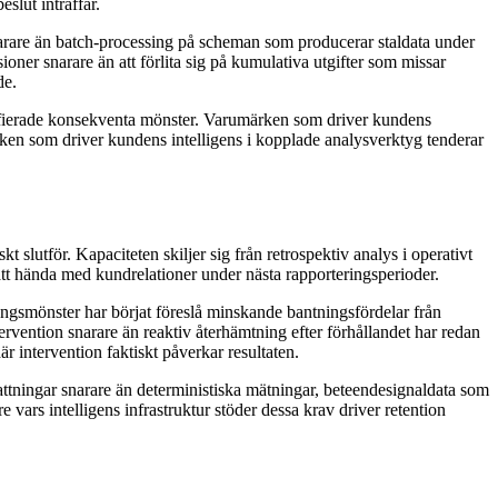
slut inträffar.
narare än batch-processing på scheman som producerar staldata under
oner snarare än att förlita sig på kumulativa utgifter som missar
de.
tifierade konsekventa mönster. Varumärken som driver kundens
ärken som driver kundens intelligens i kopplade analysverktyg tenderar
slutför. Kapaciteten skiljer sig från retrospektiv analys i operativt
tt hända med kundrelationer under nästa rapporteringsperioder.
mangsmönster har börjat föreslå minskande bantningsfördelar från
tervention snarare än reaktiv återhämtning efter förhållandet har redan
r intervention faktiskt påverkar resultaten.
kattningar snarare än deterministiska mätningar, beteendesignaldata som
 vars intelligens infrastruktur stöder dessa krav driver retention