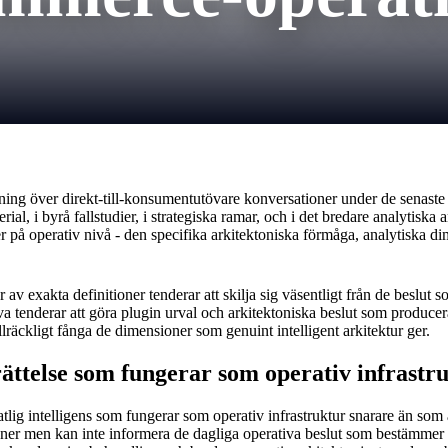
ing över direkt-till-konsumentutövare konversationer under de senast
ial, i byrå fallstudier, i strategiska ramar, och i det bredare analytisk
r på operativ nivå - den specifika arkitektoniska förmåga, analytiska d
av exakta definitioner tenderar att skilja sig väsentligt från de beslut 
a tenderar att göra plugin urval och arkitektoniska beslut som producerar
llräckligt fånga de dimensioner som genuint intelligent arkitektur ger.
ttelse som fungerar som operativ infrastr
ig intelligens som fungerar som operativ infrastruktur snarare än som a
sioner men kan inte informera de dagliga operativa beslut som bestämme