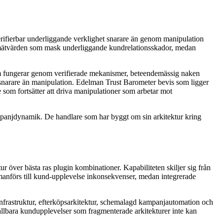
rifierbar underliggande verklighet snarare än genom manipulation
ara mätvärden som mask underliggande kundrelationsskador, medan
som fungerar genom verifierade mekanismer, beteendemässig naken
 snarare än manipulation. Edelman Trust Barometer bevis som ligger
om fortsätter att driva manipulationer som arbetar mot
ampanjdynamik. De handlare som har byggt om sin arkitektur kring
 över bästa ras plugin kombinationer. Kapabiliteten skiljer sig från
mmanförs till kund-upplevelse inkonsekvenser, medan integrerade
nfrastruktur, efterköpsarkitektur, schemalagd kampanjautomation och
ållbara kundupplevelser som fragmenterade arkitekturer inte kan