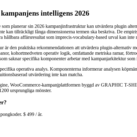
ampanjens intelligens 2026
e som planerar sin 2026 kampanjinfrastruktur kan utvärdera plugin alte
inte kan tillräckligt fånga dimensionerna termen ska beskriva. De empi
era hållbara affärsresultat som imprecis-vocabulary-based urval kan inte
är den praktiska rekommendationen att utvärdera plugin-alternativ mo
v banor, kohortmedveten operativ logik, omfattande metriska ramar, fört
s som saknar specifika komponenter arbetar med kampanjarkitektur som in
s specifika operativa analys. Komponenterna informerar analysen köpm
uitionsbaserad utvärdering inte kan matcha.
ngine, WooCommerce-kampanjplattformen byggd av GRAPHIC T-SHIRTS, 
1200 ursprungliga mönster.
er?
ongkoder. $ 499 / år.