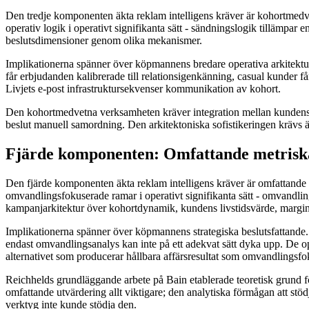
Den tredje komponenten äkta reklam intelligens kräver är kohortmedvete
operativ logik i operativt signifikanta sätt - sändningslogik tillämp
beslutsdimensioner genom olika mekanismer.
Implikationerna spänner över köpmannens bredare operativa arkitektur
får erbjudanden kalibrerade till relationsigenkänning, casual kunder få
Livjets e-post infrastruktursekvenser kommunikation av kohort.
Den kohortmedvetna verksamheten kräver integration mellan kundens in
beslut manuell samordning. Den arkitektoniska sofistikeringen krävs ä
Fjärde komponenten: Omfattande metris
Den fjärde komponenten äkta reklam intelligens kräver är omfattande
omvandlingsfokuserade ramar i operativt signifikanta sätt - omvandl
kampanjarkitektur över kohortdynamik, kundens livstidsvärde, marg
Implikationerna spänner över köpmannens strategiska beslutsfattande.
endast omvandlingsanalys kan inte på ett adekvat sätt dyka upp. De o
alternativet som producerar hållbara affärsresultat som omvandlingsfo
Reichhelds grundläggande arbete på Bain etablerade teoretisk grund f
omfattande utvärdering allt viktigare; den analytiska förmågan att stöd
verktyg inte kunde stödja den.