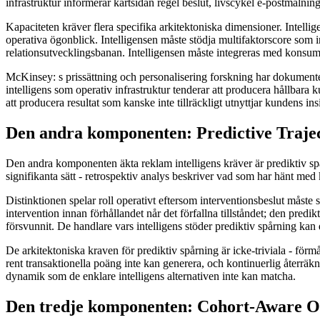
infrastruktur informerar kartsidan regel beslut, livscykel e-postmålnin
Kapaciteten kräver flera specifika arkitektoniska dimensioner. Intel
operativa ögonblick. Intelligensen måste stödja multifaktorscore som i
relationsutvecklingsbanan. Intelligensen måste integreras med konsume
McKinsey: s prissättning och personalisering forskning har dokument
intelligens som operativ infrastruktur tenderar att producera hållbara
att producera resultat som kanske inte tillräckligt utnyttjar kundens ins
Den andra komponenten: Predictive Traje
Den andra komponenten äkta reklam intelligens kräver är prediktiv spår
signifikanta sätt - retrospektiv analys beskriver vad som har hänt m
Distinktionen spelar roll operativt eftersom interventionsbeslut måste
intervention innan förhållandet når det förfallna tillståndet; den predi
försvunnit. De handlare vars intelligens stöder prediktiv spårning kan 
De arkitektoniska kraven för prediktiv spårning är icke-triviala - för
rent transaktionella poäng inte kan generera, och kontinuerlig återräkni
dynamik som de enklare intelligens alternativen inte kan matcha.
Den tredje komponenten: Cohort-Aware O