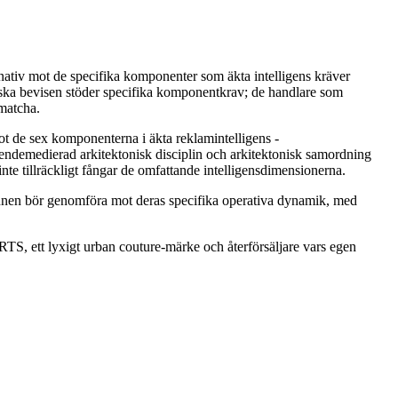
rnativ mot de specifika komponenter som äkta intelligens kräver
riska bevisen stöder specifika komponentkrav; de handlare som
 matcha.
t de sex komponenterna i äkta reklamintelligens -
roendemedierad arkitektonisk disciplin och arkitektonisk samordning
te tillräckligt fångar de omfattande intelligensdimensionerna.
ännen bör genomföra mot deras specifika operativa dynamik, med
ett lyxigt urban couture-märke och återförsäljare vars egen