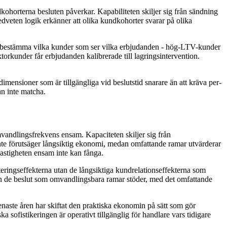
kohorterna besluten påverkar. Kapabiliteten skiljer sig från sändning
edveten logik erkänner att olika kundkohorter svarar på olika
att bestämma vilka kunder som ser vilka erbjudanden - hög-LTV-kunder
ktorkunder får erbjudanden kalibrerade till lagringsintervention.
nsioner som är tillgängliga vid beslutstid snarare än att kräva per-
an inte matcha.
andlingsfrekvens ensam. Kapaciteten skiljer sig från
te förutsäger långsiktig ekonomi, medan omfattande ramar utvärderar
stigheten ensam inte kan fånga.
eringseffekterna utan de långsiktiga kundrelationseffekterna som
rån de beslut som omvandlingsbara ramar stöder, med det omfattande
naste åren har skiftat den praktiska ekonomin på sätt som gör
 sofistikeringen är operativt tillgänglig för handlare vars tidigare