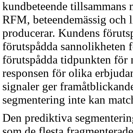
kundbeteende tillsammans m
RFM, beteendemässig och l
producerar. Kundens föruts
förutspådda sannolikheten f
förutspådda tidpunkten för 
responsen för olika erbjuda
signaler ger framåtblickande
segmentering inte kan matc
Den prediktiva segmenterin
som de flesta fragmentera