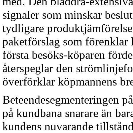
med. Den bläddra-extensiva
signaler som minskar beslut
tydligare produktjämförelser
paketförslag som förenklar
första besöks-köparen förde
återspeglar den strömlinjef
överförklar köpmannens bre
Beteendesegmenteringen påv
på kundbana snarare än bar
kundens nuvarande tillstån