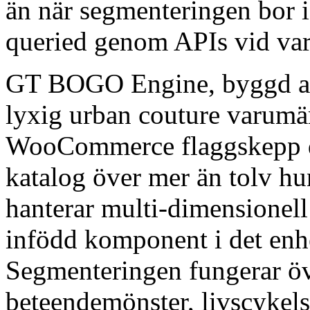
än när segmenteringen bor 
queried genom APIs vid varj
GT BOGO Engine, byggd 
lyxig urban couture varumär
WooCommerce flaggskepp dr
katalog över mer än tolv hu
hanterar multi-dimensionel
infödd komponent i det enhe
Segmenteringen fungerar 
beteendemönster, livscykelst