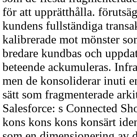
för att upprätthålla. föruts
kundens fullständiga transa
kalibrerade mot mönster so
bredare kundbas och uppdat
beteende ackumuleras. Infras
men de konsoliderar inuti e
sätt som fragmenterade arki
Salesforce: s Connected Sh
kons kons kons konsärt iden
som en dimensionering av d