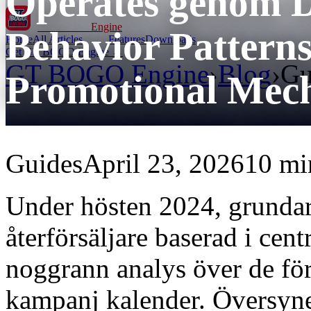
Operates genom D
GT BOGO
Engine
Behavior Pattern
Home
All Articles
Features
Downloads
Get GT BOGO Engine →
GT BOGO Engine
›
Blog
›
Gu
Promotional Mec
Guides
April 23, 2026
10 mi
Under hösten 2024, grundar
återförsäljare baserad i cen
noggrann analys över de fö
kampanj kalender. Översyne