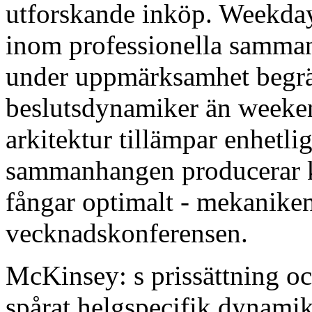
utforskande inköp. Weekday
inom professionella samma
under uppmärksamhet begrä
beslutsdynamiker än weeken
arkitektur tillämpar enhetl
sammanhangen producerar 
fångar optimalt - mekanike
vecknadskonferensen.
McKinsey: s prissättning oc
spårat helgspecifik dynamik