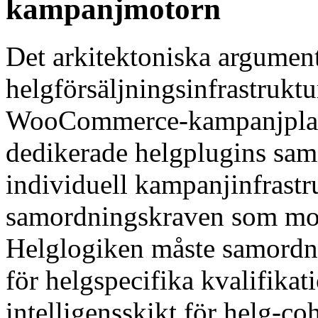
kampanjmotorn
Det arkitektoniska argumente
helgförsäljningsinfrastruktu
WooCommerce-kampanjplatt
dedikerade helgplugins sa
individuell kampanjinfrastr
samordningskraven som mogn
Helglogiken måste samordn
för helgspecifika kvalifik
intelligensskikt för helg-co