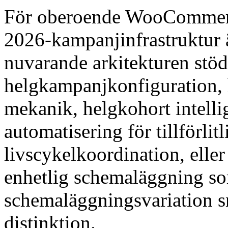
För oberoende WooCommerce
2026-kampanjinfrastruktur 
nuvarande arkitekturen st
helgkampanjkonfiguration
mekanik, helgkohort intelli
automatisering för tillförlit
livscykelkoordination, ell
enhetlig schemaläggning s
schemaläggningsvariation s
distinktion.