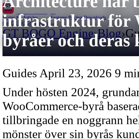
Architecture har b
GT BOGO
Engine
infrastruktur fö
Home
All Articles
Features
Pricing
Downloads
Get GT BOGO Engine →
GT BOGO Engine
›
Blog
›
Gu
byråer och deras 
Guides
April 23, 2026
9 mi
Under hösten 2024, grundar
WooCommerce-byrå baserad
tillbringade en noggrann he
mönster över sin byrås kund