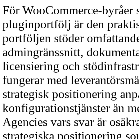
För WooCommerce-byråer s
pluginportfölj är den prakt
portföljen stöder omfattande
admingränssnitt, dokumenta
licensiering och stödinfrast
fungerar med leverantörsmä
strategisk positionering an
konfigurationstjänster än me
Agencies vars svar är osäkr
strategiska positionering 