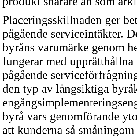
produkt snarare än som arkit
Placeringsskillnaden ger b
pågående serviceintäkter. 
byråns varumärke genom hel
fungerar med upprätthållna
pågående serviceförfrågnin
den typ av långsiktiga byrå
engångsimplementeringsen
byrå vars genomförande yto
att kunderna så småningom e