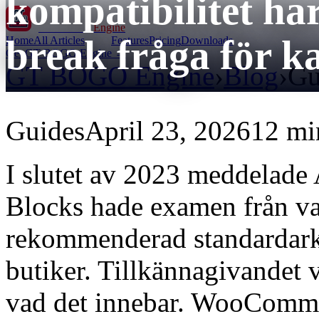
kompatibilitet har
GT BOGO
Engine
break fråga för 
Home
All Articles
Features
Pricing
Downloads
Get GT BOGO Engine →
GT BOGO Engine
›
Blog
›
Gu
Guides
April 23, 2026
12 mi
I slutet av 2023 meddelad
Blocks hade examen från valf
rekommenderad standardar
butiker. Tillkännagivandet v
vad det innebar. WooComme