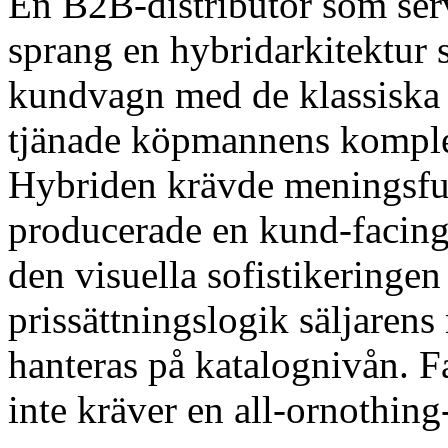
En B2B-distributör som serv
sprang en hybridarkitektur
kundvagn med de klassiska
tjänade köpmannens komplex
Hybriden krävde meningsfu
producerade en kund-facin
den visuella sofistikeringe
prissättningslogik säljaren
hanteras på katalognivån. F
inte kräver en all-ornothin