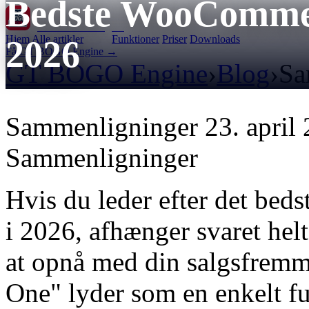
Bedste WooComme
GT BOGO
Engine
Hjem
Alle artikler
Funktioner
Priser
Downloads
2026
Få GT BOGO Engine →
GT BOGO Engine
›
Blog
›
Sa
Sammenligninger
23. april
Sammenligninger
Hvis du leder efter det b
i 2026, afhænger svaret helt
at opnå med din salgsfremm
One" lyder som en enkelt f