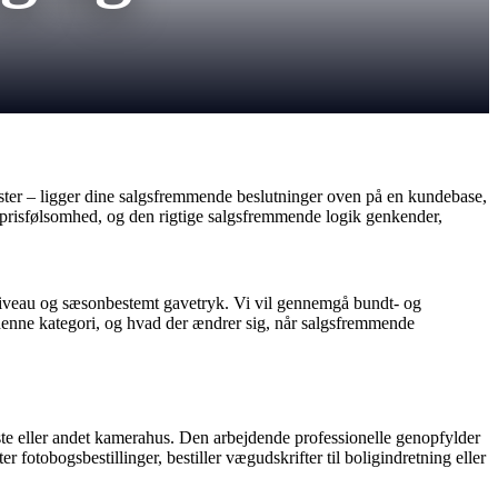
nester – ligger dine salgsfremmende beslutninger oven på en kundebase,
g prisfølsomhed, og den rigtige salgsfremmende logik genkender,
edsniveau og sæsonbestemt gavetryk. Vi vil gennemgå bundt- og
i denne kategori, og hvad der ændrer sig, når salgsfremmende
ste eller andet kamerahus. Den arbejdende professionelle genopfylder
r fotobogsbestillinger, bestiller vægudskrifter til boligindretning eller