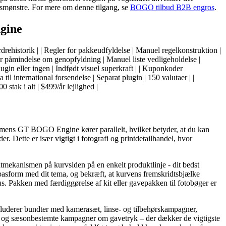
smønstre. For mere om denne tilgang, se
BOGO tilbud B2B engros
.
gine
rdrehistorik | | Regler for pakkeudfyldelse | Manuel regelkonstruktion |
or påmindelse om genopfyldning | Manuel liste vedligeholdelse |
gin eller ingen | Indfødt visuel superkraft | | Kuponkoder
til international forsendelse | Separat plugin | 150 valutaer | |
tak i alt | $499/år lejlighed |
, mens GT BOGO Engine kører parallelt, hvilket betyder, at du kan
. Dette er især vigtigt i fotografi og printdetailhandel, hvor
batmekanismen på kurvsiden på en enkelt produktlinje - dit bedst
asform med dit tema, og bekræft, at kurvens fremskridtsbjælke
. Pakken med færdiggørelse af kit eller gavepakken til fotobøger er
inkluderer bundter med kamerasæt, linse- og tilbehørskampagner,
au og sæsonbestemte kampagner om gavetryk – der dækker de vigtigste