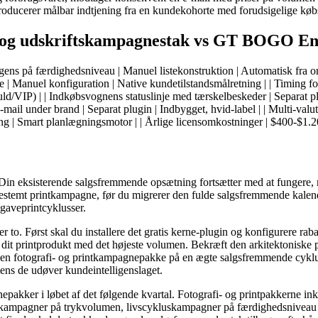
ducerer målbar indtjening fra en kundekohorte med forudsigelige køb
g og udskriftskampagnestak vs GT BOGO En
ligens på færdighedsniveau | Manuel listekonstruktion | Automatisk fra o
e | Manuel konfiguration | Native kundetilstandsmålretning | | Timing f
ld/VIP) | | Indkøbsvognens statuslinje med tærskelbeskeder | Separat plu
-mail under brand | Separat plugin | Indbygget, hvid-label | | Multi-valuta 
 Smart planlægningsmotor | | Årlige licensomkostninger | $400-$1.200 s
kt. Din eksisterende salgsfremmende opsætning fortsætter med at fungere
bestemt printkampagne, før du migrerer den fulde salgsfremmende kalender
gaveprintcyklusser.
er to. Først skal du installere det gratis kerne-plugin og konfigurere ra
it printprodukt med det højeste volumen. Bekræft den arkitektoniske p
 en fotografi- og printkampagnepakke på en ægte salgsfremmende cyklus
mens de udøver kundeintelligenslaget.
gnepakker i løbet af det følgende kvartal. Fotografi- og printpakkerne 
ger, kampagner på trykvolumen, livscykluskampagner på færdighedsnive