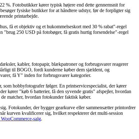
,22 %. Fotobutikker kører typisk højere end dette gennemsnit for
søger fysiske butikker for at håndtere udstyr, før de forpligter sig
værende printarbejde.
hus, få et objektiv og et hukommelseskort med 30 % rabat"-regel
En "brug 250 USD på fotobøger, få gratis hurtig forsendelse"-regel
vdæksler, kabler, fotopapir, blækpatroner og forbrugsvarer reagerer
dårligt til BOGO, fordi kunderne køber dem sjældent, og
varer, få Y" inden for forbrugsvarer kategorier.
som hobbyfotografer følger. En printservicespecialist, der kører
er kører "køb 6 batterier, få den syvende gratis" afspejler, hvordan
di de matcher, hvordan fotokunder faktisk køber.
 sig. Fotokunder, der bygger gearkurve eller sammensætter printordrer
 kurven kvalificerer sig, hvilket respekterer det multi-session
r WooCommerce-salg
.