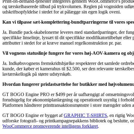
Print-on-demand-tjenester integreres gennem WooCommerce's produktko
og tærskelbaserede tilbud på trykvolumen. Reglen på vognsiden udløse
udskriftsopfyldelse i stedet for at pålægge sin egen logik oveni.
Kan vi tilpasse sæt-komplettering-bundtparringerne til vores spe
Ja. Bundle pack-skabelonerne leveres med standardparringer, der fung
specifikke linselinje, lyssæt til dit specifikke modifikatortilbehør e
attributter i stedet for at kræve manuel regelkonstruktion pr. par.
Vil vognens statuslinje fungere for vores høj-AOV-kamera og ob
Ja. Indkøbsvognens fremskridtsbjælke respekterer det samlede ordrebe
kunde, der køber et kamerahus til $2.500, ser den relevante tærskelbe
lavtærskellogik på større udstyrskøb.
Hvordan fungerer prisfastsættelse for butikker med højvolumenu
GT BOGO Engine PRO er $499 per år uafhængigt af omsætningsvolumen e
forudsigelig for økonomiplanlægning og operationelt usynlig i forhold t
Platformen håndterer printtransaktionsmønstre i store mængder uden a
GT BOGO Engine er bygget af
GRAPHIC T-SHIRTS
, en rigtig W
udforske fotografi- og printkampagnepakkens bibliotek og beslutte, om 
WooCommerce promoverende intelligens forklaret
.