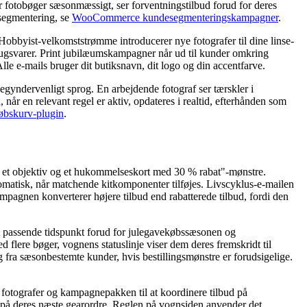
er fotobøger sæsonmæssigt, ser forventningstilbud forud for deres
 segmentering, se
WooCommerce kundesegmenteringskampagner
.
obbyist-velkomststrømme introducerer nye fotografer til dine linse-
brugsvarer. Print jubilæumskampagner når ud til kunder omkring
le e-mails bruger dit butiksnavn, dit logo og din accentfarve.
begyndervenligt sprog. En arbejdende fotograf ser tærskler i
r en relevant regel er aktiv, opdateres i realtid, efterhånden som
bskurv-plugin
.
 et objektiv og et hukommelseskort med 30 % rabat"-mønstre.
automatisk, når matchende kitkomponenter tilføjes. Livscyklus-e-mailen
pagnen konverterer højere tilbud end rabatterede tilbud, fordi den
et passende tidspunkt forud for julegavekøbssæsonen og
 flere bøger, vognens statuslinje viser dem deres fremskridt til
fra sæsonbestemte kunder, hvis bestillingsmønstre er forudsigelige.
e fotografer og kampagnepakken til at koordinere tilbud på
 på deres næste gearordre. Reglen på vognsiden anvender det