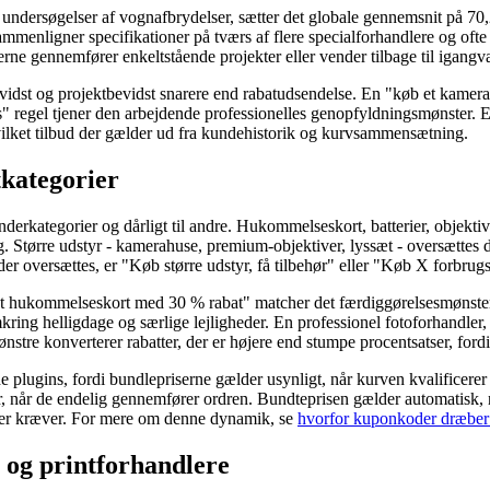
e undersøgelser af vognafbrydelser, sætter det globale gennemsnit på 70
menligner specifikationer på tværs af flere specialforhandlere og ofte be
derne gennemfører enkeltstående projekter eller vender tilbage til igang
dst og projektbevidst snarere end rabatudsendelse. En "køb et kamera
is" regel tjener den arbejdende professionelles genopfyldningsmønster. 
vilket tilbud der gælder ud fra kundehistorik og kurvsammensætning.
kategorier
derkategorier og dårligt til andre. Hukommelseskort, batterier, objekti
Større udstyr - kamerahuse, premium-objektiver, lyssæt - oversættes 
r oversættes, er "Køb større udstyr, få tilbehør" eller "Køb X forbrugs
et hukommelseskort med 30 % rabat" matcher det færdiggørelsesmønster, 
ing helligdage og særlige lejligheder. En professionel fotoforhandler, d
ønstre konverterer rabatter, der er højere end stumpe procentsatser, for
plugins, fordi bundlepriserne gælder usynligt, når kurven kvalificerer
, når de endelig gennemfører ordren. Bundteprisen gælder automatisk, når
rier kræver. For mere om denne dynamik, se
hvorfor kuponkoder dræbe
- og printforhandlere