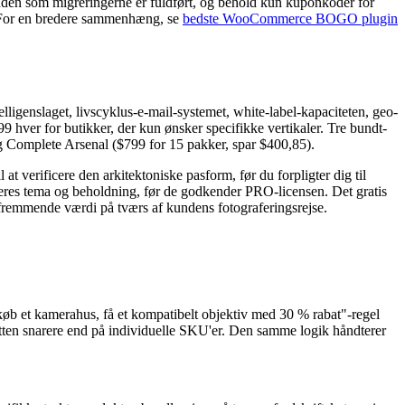
ånden som migreringerne er fuldført, og behold kun kuponkoder for
. For en bredere sammenhæng, se
bedste WooCommerce BOGO plugin
enslaget, livscyklus-e-mail-systemet, white-label-kapaciteten, geo-
 hver for butikker, der kun ønsker specifikke vertikaler. Tre bundt-
og Complete Arsenal ($799 for 15 pakker, spar $400,85).
 verificere den arkitektoniske pasform, før du forpligter dig til
 deres tema og beholdning, før de godkender PRO-licensen. Det gratis
fremmende værdi på tværs af kundens fotograferingsrejse.
b et kamerahus, få et kompatibelt objektiv med 30 % rabat"-regel
utten snarere end på individuelle SKU'er. Den samme logik håndterer