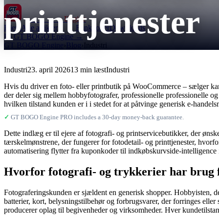
printtjenester
GT BOGO
Engine
Hjem
Alle artikler
Funktioner
Downloads
Få GT BOGO Engine →
GT BOGO Engine
›
Blog
›
Industri
Industri
23. april 2026
13 min læst
Industri
Hvis du driver en foto- eller printbutik på WooCommerce – sælger kame
der deler sig mellem hobbyfotografer, professionelle professionelle o
hvilken tilstand kunden er i i stedet for at påtvinge generisk e-handel
✓
GT BOGO Engine PRO includes a 30-day money-back guarantee.
Dette indlæg er til ejere af fotografi- og printservicebutikker, der 
tærskelmønstrene, der fungerer for fotodetail- og printtjenester, hvor
automatisering flytter fra kuponkoder til indkøbskurvside-intelligence
Hvorfor fotografi- og trykkerier har brug
Fotograferingskunden er sjældent en generisk shopper. Hobbyisten, de
batterier, kort, belysningstilbehør og forbrugsvarer, der forringes elle
producerer oplag til begivenheder og virksomheder. Hver kundetilstand