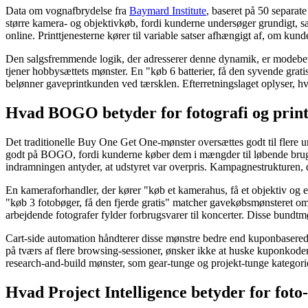
Data om vognafbrydelse fra
Baymard Institute
, baseret på 50 separat
større kamera- og objektivkøb, fordi kunderne undersøger grundigt, sam
online. Printtjenesterne kører til variable satser afhængigt af, om kun
Den salgsfremmende logik, der adresserer denne dynamik, er modebevi
tjener hobbysættets mønster. En "køb 6 batterier, få den syvende grat
belønner gaveprintkunden ved tærsklen. Efterretningslaget oplyser, h
Hvad BOGO betyder for fotografi og print
Det traditionelle Buy One Get One-mønster oversættes godt til flere un
godt på BOGO, fordi kunderne køber dem i mængder til løbende brug. 
indramningen antyder, at udstyret var overpris. Kampagnestrukturen, de
En kameraforhandler, der kører "køb et kamerahus, få et objektiv og 
"køb 3 fotobøger, få den fjerde gratis" matcher gavekøbsmønsteret omkr
arbejdende fotografer fylder forbrugsvarer til koncerter. Disse bundtm
Cart-side automation håndterer disse mønstre bedre end kuponbaserede 
på tværs af flere browsing-sessioner, ønsker ikke at huske kuponkoder
research-and-build mønster, som gear-tunge og projekt-tunge katego
Hvad Project Intelligence betyder for foto