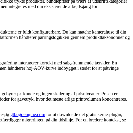
kke trykte produkter, bundlepriser på tværs af udskriftskategorier
men integreres med din eksisterende arbejdsgang for
odukterne er fuldt konfigurerbare. Du kan matche kamerahuse til din
der. Platformen håndterer parringslogikken gennem produkttaksonomier og
ografering interagerer korrekt med salgsfremmende tærskler. En
ormen håndterer høj-AOV-kurve indbygget i stedet for at påtvinge
ebyrer pr. kunde og ingen skalering af prisniveauer. Prisen er
erioder for gavetryk, hvor det meste årlige printvolumen koncentreres.
 Besøg
gtbogoengine.com
for at downloade det gratis kerne-plugin,
etfærdiggør migreringen på din tidslinje. For en bredere kontekst, se