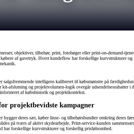
raer, objektiver, tilbehør, print, fotobøger eller print-on-demand-tje
g købere af gavetryk. Hvert kundeflow har forskellige kurvstrukturer o
smekanik.
ønsker salgsfremmende intelligens kalibreret til købsmønstre på færdigh
for kit-afslutning og projektvolumen-logik overgår udsendelsesrabatter 
 informeret af købshistorik og projektkontekst.
 for projektbevidste kampagner
r bygger deres sæt, køber linse- og tilbehørsbundter omkring deres før
r slides på tværs af aktivt skydearbejde. Print-service-kunden sammensætte
 har forskellige kurvstrukturer og forskellig prisfølsomhed.