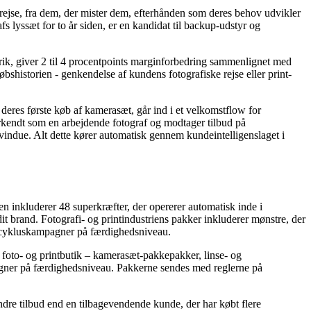
e rejse, fra dem, der mister dem, efterhånden som deres behov udvikler
s lyssæt for to år siden, er en kandidat til backup-udstyr og
torik, giver 2 til 4 procentpoints marginforbedring sammenlignet med
øbshistorien - genkendelse af kundens fotografiske rejse eller print-
deres første køb af kamerasæt, går ind i et velkomstflow for
kendt som en arbejdende fotograf og modtager tilbud på
vindue. Alt dette kører automatisk gennem kundeintelligenslaget i
inkluderer 48 superkræfter, der opererer automatisk inde i
 brand. Fotografi- og printindustriens pakker inkluderer mønstre, der
livscykluskampagner på færdighedsniveau.
il foto- og printbutik – kamerasæt-pakkepakker, linse- og
agner på færdighedsniveau. Pakkerne sendes med reglerne på
dre tilbud end en tilbagevendende kunde, der har købt flere