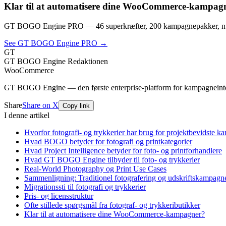
Klar til at automatisere dine WooCommerce-kampag
GT BOGO Engine PRO — 46 superkræfter, 200 kampagnepakker, nul
See GT BOGO Engine PRO →
GT
GT BOGO Engine Redaktionen
WooCommerce
GT BOGO Engine — den første enterprise-platform for kampagneint
Share
Share on X
Copy link
I denne artikel
Hvorfor fotografi- og trykkerier har brug for projektbevidste 
Hvad BOGO betyder for fotografi og printkategorier
Hvad Project Intelligence betyder for foto- og printforhandlere
Hvad GT BOGO Engine tilbyder til foto- og trykkerier
Real-World Photography og Print Use Cases
Sammenligning: Traditionel fotografering og udskriftskamp
Migrationssti til fotografi og trykkerier
Pris- og licensstruktur
Ofte stillede spørgsmål fra fotograf- og trykkeributikker
Klar til at automatisere dine WooCommerce-kampagner?