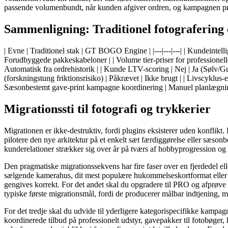
passende volumenbundt, når kunden afgiver ordren, og kampagnen pro
Sammenligning: Traditionel fotograferin
| Evne | Traditionel stak | GT BOGO Engine | |---|---|---| | Kundeintel
Forudbyggede pakkeskabeloner | | Volume tier-priser for professionell
Automatisk fra ordrehistorik | | Kunde LTV-scoring | Nej | Ja (Sølv/Gu
(forskningstung friktionsrisiko) | Påkrævet | Ikke brugt | | Livscyklus-e
Sæsonbestemt gave-print kampagne koordinering | Manuel planlægning |
Migrationssti til fotografi og trykkerier
Migrationen er ikke-destruktiv, fordi plugins eksisterer uden konfli
pilotere den nye arkitektur på et enkelt sæt færdiggørelse eller sæson
kunderelationer strækker sig over år på tværs af hobbyprogression og 
Den pragmatiske migrationssekvens har fire faser over en fjerdedel ell
sælgende kamerahus, dit mest populære hukommelseskortformat eller d
gengives korrekt. For det andet skal du opgradere til PRO og afprøve
typiske første migrationsmål, fordi de producerer målbar indtjening, 
For det tredje skal du udvide til yderligere kategorispecifikke kampa
koordinerede tilbud på professionelt udstyr, gavepakker til fotobø