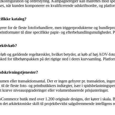
nfiguration og ordrestyring. Kampagneregler kan målrettes mod specifi
s, når kunden komponerer en kvalificerende udskriftsordre, og platfor
cifikke katalog?
erer for de fleste fotoforhandlere, men triggerprodukterne og bundlepr
ller printformater til dine specifikke papir- og efterbehandlingsmulighe
jektivkøb?
løb og gældende regeltærskler, hvilket betyder, at køb af høj AOV-fot
sked for tilbehørspakken på det rigtige sted i deres kurvsamling. Platf
dskrivningstjenester?
ller transaktionsantal. Der er ingen gebyrer pr. transaktion, ingen g
il de fleste foto- og printbutikkers indtægter, især i spidsbelastningsp
t kræve niveauopgraderinger eller volumenbaserede prisjusteringer.
ooCommerce butik med over 1.200 originale designs, der kører i skala.
det arkitektoniske skift til projektbevidst salgsfremmende intelligens r