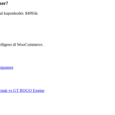
ner?
 kuponkoder. $499/år.
elligens til WooCommerce.
kampagner
agnestak vs GT BOGO Engine