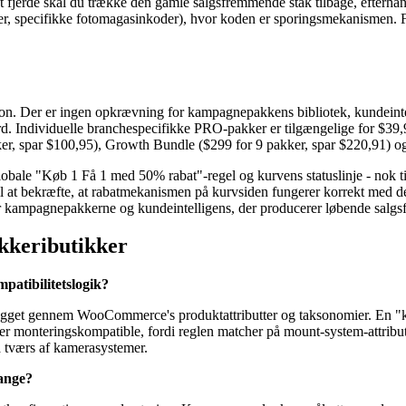
det fjerde skal du trække den gamle salgsfremmende stak tilbage, efterh
kaber, specifikke fotomagasinkoder), hvor koden er sporingsmekanismen
 Der er ingen opkrævning for kampagnepakkens bibliotek, kundeintellig
. Individuelle branchespecifikke PRO-pakker er tilgængelige for $39,99
kker, spar $100,95), Growth Bundle ($299 for 9 pakker, spar $220,91) 
ale "Køb 1 Få 1 med 50% rabat"-regel og kurvens statuslinje - nok til at
 til at bekræfte, at rabatmekanismen på kurvsiden fungerer korrekt med
for kampagnepakkerne og kundeintelligens, der producerer løbende salgs
ykkeributikker
patibilitetslogik?
ygget gennem WooCommerce's produktattributter og taksonomier. En "kø
er er monteringskompatible, fordi reglen matcher på mount-system-attrib
 på tværs af kamerasystemer.
ange?