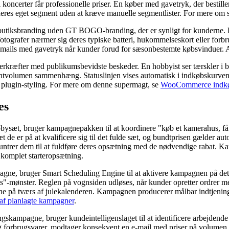
 koncerter får professionelle priser. En køber med gavetryk, der bestill
 deres eget segment uden at kræve manuelle segmentlister. For mere om
 butiksbranding uden GT BOGO-branding, der er synligt for kunderne. H
fotografer nærmer sig deres typiske batteri, hukommelseskort eller for
-mails med gavetryk når kunder forud for sæsonbestemte købsvinduer. Al
superkræfter med publikumsbevidste beskeder. En hobbyist ser tærskler i 
tvolumen sammenhæng. Statuslinjen vises automatisk i indkøbskurven, nå
ts plugin-styling. For mere om denne supermagt, se
WooCommerce indkø
es
bbysæt, bruger kampagnepakken til at koordinere "køb et kamerahus, få
æt de er på at kvalificere sig til det fulde sæt, og bundtprisen gælder 
ntrer dem til at fuldføre deres opsætning med de nødvendige rabat. Kam
komplet starteropsætning.
mpagne, bruger Smart Scheduling Engine til at aktivere kampagnen på d
s"-mønster. Reglen på vognsiden udløses, når kunder opretter ordrer med
e på tværs af julekalenderen. Kampagnen producerer målbar indtjening 
f planlagte kampagner
.
ngskampagne, bruger kundeintelligenslaget til at identificere arbejdend
g forbrugsvarer, modtager konsekvent en e-mail med priser på volumen