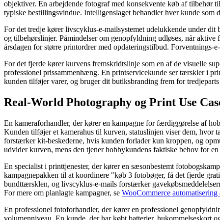
objektiver. En arbejdende fotograf med konsekvente køb af tilbehør til
typiske bestillingsvindue. Intelligenslaget behandler hver kunde som
For det tredje kører livscyklus-e-mailsystemet udelukkende under dit
og tilbehørslinjer. Påmindelser om genopfyldning udløses, når aktive 
årsdagen for større printordrer med opdateringstilbud. Forventnings-e
For det fjerde kører kurvens fremskridtslinje som en af ​​de visuelle 
professionel prissammenhæng. En printservicekunde ser tærskler i prin
kunden tilføjer varer, og bruger dit butiksbranding frem for tredjepar
Real-World Photography og Print Use Cas
En kameraforhandler, der kører en kampagne for færdiggørelse af ho
Kunden tilføjer et kamerahus til kurven, statuslinjen viser dem, hvor t
forstærker kit-beskederne, hvis kunden forlader kun kroppen, og opmu
udvider kurven, mens den tjener hobbykundens faktiske behov for en 
En specialist i printtjenester, der kører en sæsonbestemt fotobogska
kampagnepakken til at koordinere "køb 3 fotobøger, få det fjerde grati
bundttærsklen, og livscyklus-e-mails forstærker gavekøbsmeddelelsern
For mere om planlagte kampagner, se
WooCommerce automatisering a
En professionel fotoforhandler, der kører en professionel genopfyldni
volumenniveau. En kunde, der har købt batterier, hukommelseskort o