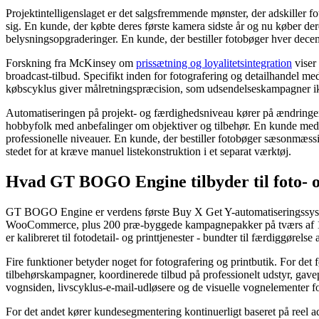
Projektintelligenslaget er det salgsfremmende mønster, der adskiller f
sig. En kunde, der købte deres første kamera sidste år og nu køber dere
belysningsopgraderinger. En kunde, der bestiller fotobøger hver dece
Forskning fra McKinsey om
prissætning og loyalitetsintegration
viser 
broadcast-tilbud. Specifikt inden for fotografering og detailhandel med
købscyklus giver målretningspræcision, som udsendelseskampagner i
Automatiseringen på projekt- og færdighedsniveau kører på ændringer i
hobbyfolk med anbefalinger om objektiver og tilbehør. En kunde med
professionelle niveauer. En kunde, der bestiller fotobøger sæsonmæssi
stedet for at kræve manuel listekonstruktion i et separat værktøj.
Hvad GT BOGO Engine tilbyder til foto- o
GT BOGO Engine er verdens første Buy X Get Y-automatiseringssystem
WooCommerce, plus 200 præ-byggede kampagnepakker på tværs af 19 bran
er kalibreret til fotodetail- og printtjenester - bundter til færdiggø
Fire funktioner betyder noget for fotografering og printbutik. For det
tilbehørskampagner, koordinerede tilbud på professionelt udstyr, g
vognsiden, livscyklus-e-mail-udløsere og de visuelle vognelementer f
For det andet kører kundesegmentering kontinuerligt baseret på reel 