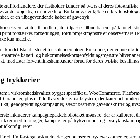
otografiforhandlere, der fastholder kunder på tværs af deres fotografisk
s andet objektiv, er i udvikling. En kunde, der købte en bryllupsfotograf
mber, er en tilbagevendende køber af gavetryk.
konsekvent, at detailhandlere, der tilpasser tilbud baseret på kundehis
 print forstærkes forbedringen, fordi projektmønstre er observerbare i k
kke kan matche.
 kundetilstand i stedet for kalenderdatoer. En kunde, der gennemførte 
 ensartede batteri- og hukommelseskortgenfyldningsmønstre bliver aner
gt, modtager forventningskampagner forud for deres typiske bestillings
g trykkerier
 i virksomhedskvalitet bygget specifikt til WooCommerce. Platformen 
cher, plus et fuld livscyklus e-mail-system, der kører helt under dit
relse af kit, genopfyldningskampagner, sæsonbestemte gaveudskrifter og 
 første inkluderer kampagnepakkebiblioteket mønstre, der er kalibreret t
avepakker med fotobøger, kampagner på trykvolumen og livscykluskamp
orudkonfigureret.
adfærd. En førstegangskunde, der gennemser entry-level-kameraer, ser an