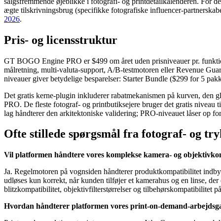
salgsfremmende øjeblikke i fotografi- og printdetailkalenderen. For 
ægte tilskrivningsbrug (specifikke fotografiske influencer-partners
2026
.
Pris- og licensstruktur
GT BOGO Engine PRO er $499 om året uden prisniveauer pr. funktion.
målretning, multi-valuta-support, A/B-testmotoren eller Revenue Guard
niveauer giver betydelige besparelser: Starter Bundle ($299 for 5 pa
Det gratis kerne-plugin inkluderer rabatmekanismen på kurven, den glob
PRO. De fleste fotograf- og printbutiksejere bruger det gratis niveau
lag håndterer den arkitektoniske validering; PRO-niveauet låser op 
Ofte stillede spørgsmål fra fotograf- og tr
Vil platformen håndtere vores komplekse kamera- og objektivkom
Ja. Regelmotoren på vognsiden håndterer produktkompatibilitet indb
udløses kun korrekt, når kunden tilføjer et kamerahus og en linse, d
blitzkompatibilitet, objektivfilterstørrelser og tilbehørskompatibilitet
Hvordan håndterer platformen vores print-on-demand-arbejdsg