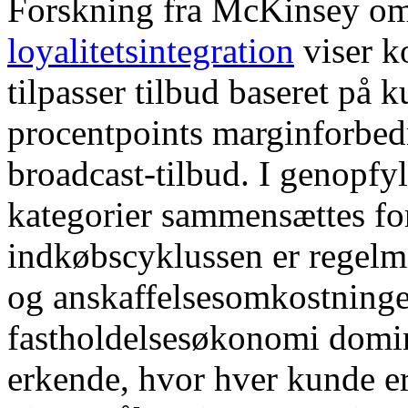
Forskning fra McKinsey o
loyalitetsintegration
viser k
tilpasser tilbud baseret på k
procentpoints marginforbe
broadcast-tilbud. I genopf
kategorier sammensættes fo
indkøbscyklussen er regelmæ
og anskaffelsesomkostninger
fastholdelsesøkonomi domi
erkende, hvor hver kunde er