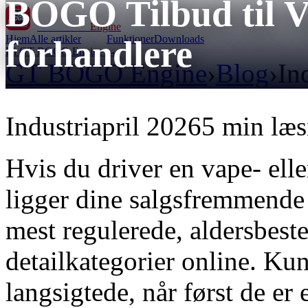
BOGO Tilbud til 
GT BOGO
Engine
Hjem
Alle artikler
Funktioner
Downloads
forhandlere
Få GT BOGO Engine →
GT BOGO Engine
›
Blog
›
In
Industri
april 2026
5 min læ
Hvis du driver en vape- e
ligger dine salgsfremmende b
mest regulerede, aldersbes
detailkategorier online. Kun
langsigtede, når først de er 