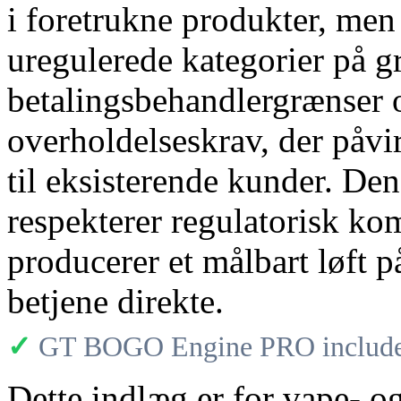
i foretrukne produkter, men
uregulerede kategorier på gr
betalingsbehandlergrænser 
overholdelseskrav, der påv
til eksisterende kunder. De
respekterer regulatorisk ko
producerer et målbart løft 
betjene direkte.
✓
GT BOGO Engine PRO includes
Dette indlæg er for vape- o