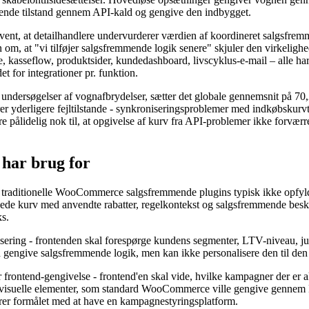
mende tilstand gennem API-kald og gengive den indbygget.
kvent, at detailhandlere undervurderer værdien af ​​koordineret salgsf
 om, at "vi tilføjer salgsfremmende logik senere" skjuler den virkeligh
 kasseflow, produktsider, kundedashboard, livscyklus-e-mail – alle har
 for integrationer pr. funktion.
e undersøgelser af vognafbrydelser, sætter det globale gennemsnit på 
r yderligere fejltilstande - synkroniseringsproblemer med indkøbskurvt
ålidelig nok til, at opgivelse af kurv fra API-problemer ikke forværrer
har brug for
m traditionelle WooCommerce salgsfremmende plugins typisk ikke opfyl
de kurv med anvendte rabatter, regelkontekst og salgsfremmende besk
s.
alisering - frontenden skal forespørge kundens segmenter, LTV-niveau, 
d gengive salgsfremmende logik, men kan ikke personalisere den til de
r frontend-gengivelse - frontend'en skal vide, hvilke kampagner der er 
de visuelle elementer, som standard WooCommerce ville gengive genne
ejrer formålet med at have en kampagnestyringsplatform.