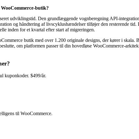
ende WooCommerce-butik?
kuseret udviklingstid. Den grundlæggende vognberegning API-integration 
ration og håndtering af livscyklushændelser tilføjer den resterende tid
e inden for et kvartal efter start af migreringen.
ooCommerce butik med over 1.200 originale designs, der kører i skala.
eslutte, om platformen passer til din hovedløse WooCommerce-arkitektu
ner?
 kuponkoder. $499/år.
elligens til WooCommerce.