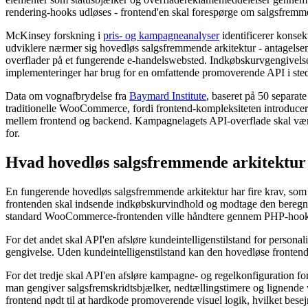
rendering-hooks udløses - frontend'en skal forespørge om salgsfrem
McKinsey forskning i
pris- og kampagneanalyser
identificerer konse
udviklere nærmer sig hovedløs salgsfremmende arkitektur - antagelsen
overflader på et fungerende e-handelswebsted. Indkøbskurvgengivelse,
implementeringer har brug for en omfattende promoverende API i stedet
Data om vognafbrydelse fra
Baymard Institute
, baseret på 50 separat
traditionelle WooCommerce, fordi frontend-kompleksiteten introducere
mellem frontend og backend. Kampagnelagets API-overflade skal være p
for.
Hvad hovedløs salgsfremmende arkitektur 
En fungerende hovedløs salgsfremmende arkitektur har fire krav, so
frontenden skal indsende indkøbskurvindhold og modtage den beregne
standard WooCommerce-frontenden ville håndtere gennem PHP-hook
For det andet skal API'en afsløre kundeintelligenstilstand for person
gengivelse. Uden kundeintelligenstilstand kan den hovedløse fronten
For det tredje skal API'en afsløre kampagne- og regelkonfiguration fo
man gengiver salgsfremskridtsbjælker, nedtællingstimere og lignen
frontend nødt til at hardkode promoverende visuel logik, hvilket bes