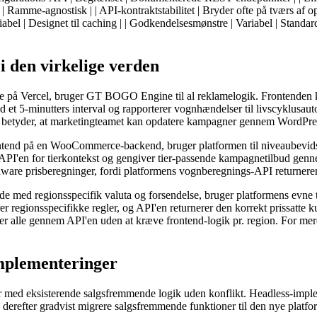
 Ramme-agnostisk | | API-kontraktstabilitet | Bryder ofte på tværs af op
iabel | Designet til caching | | Godkendelsesmønstre | Variabel | Stan
 den virkelige verden
cade på Vercel, bruger GT BOGO Engine til al reklamelogik. Frontenden
 5-minutters interval og rapporterer vognhændelser til livscyklusauto
ket betyder, at marketingteamet kan opdatere kampagner gennem WordPre
rontend på en WooCommerce-backend, bruger platformen til niveaubevids
'en for tierkontekst og gengiver tier-passende kampagnetilbud genn
aware prisberegninger, fordi platformens vognberegnings-API returnerer 
de med regionsspecifik valuta og forsendelse, bruger platformens evne
egionsspecifikke regler, og API'en returnerer den korrekt prissatte kur
er alle gennem API'en uden at kræve frontend-logik pr. region. For me
implementeringer
r med eksisterende salgsfremmende logik uden konflikt. Headless-im
derefter gradvist migrere salgsfremmende funktioner til den nye platf