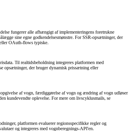
e fungerer alle afhængigt af implementeringens foretrukne
t pålægge sine egne godkendelsesmønstre. For SSR-opsætninger, der
 eller OAuth-flows typiske.
risdata. Til realtidsbeholdning integreres platformen med
e opsætninger, der bruger dynamisk prissætning eller
 opgivelse af vogn, færdiggørelse af vogn og ændring af vogn udløser
 den kundevendte oplevelse. For mere om livscyklusmails, se
dninger, platformen evaluerer regionsspecifikke regler og
 valutaer og integreres med vognberegnings-API'en.