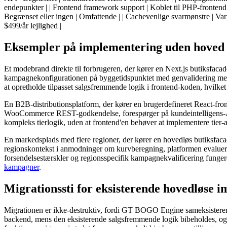
endepunkter | | Frontend framework support | Koblet til PHP-frontend |
Begrænset eller ingen | Omfattende | | Cachevenlige svarmønstre | Var
$499/år lejlighed |
Eksempler på implementering uden hoved i
Et modebrand direkte til forbrugeren, der kører en Next.js butiksfa
kampagnekonfigurationen på byggetidspunktet med genvalidering med et
at opretholde tilpasset salgsfremmende logik i frontend-koden, hvil
En B2B-distributionsplatform, der kører en brugerdefineret React-f
WooCommerce REST-godkendelse, forespørger på kundeintelligens-API
kompleks tierlogik, uden at frontend'en behøver at implementere tier-
En markedsplads med flere regioner, der kører en hovedløs butiksfaca
regionskontekst i anmodninger om kurvberegning, platformen evaluerer r
forsendelsestærskler og regionsspecifik kampagnekvalificering funger
kampagner
.
Migrationssti for eksisterende hovedløse 
Migrationen er ikke-destruktiv, fordi GT BOGO Engine sameksistere
backend, mens den eksisterende salgsfremmende logik bibeholdes, og 