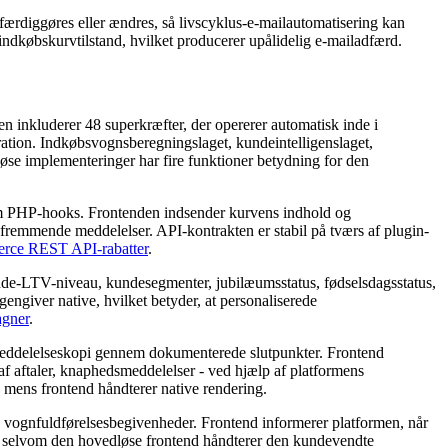
 færdiggøres eller ændres, så livscyklus-e-mailautomatisering kan
ndkøbskurvtilstand, hvilket producerer upålidelig e-mailadfærd.
inkluderer 48 superkræfter, der opererer automatisk inde i
ion. Indkøbsvognsberegningslaget, kundeintelligenslaget,
øse implementeringer har fire funktioner betydning for den
m PHP-hooks. Frontenden indsender kurvens indhold og
fremmende meddelelser. API-kontrakten er stabil på tværs af plugin-
ce REST API-rabatter
.
nde-LTV-niveau, kundesegmenter, jubilæumsstatus, fødselsdagsstatus,
ngiver native, hvilket betyder, at personaliserede
gner
.
 meddelelseskopi gennem dokumenterede slutpunkter. Frontend
f aftaler, knaphedsmeddelelser - ved hjælp af platformens
, mens frontend håndterer native rendering.
, vognfuldførelsesbegivenheder. Frontend informerer platformen, når
t, selvom den hovedløse frontend håndterer den kundevendte