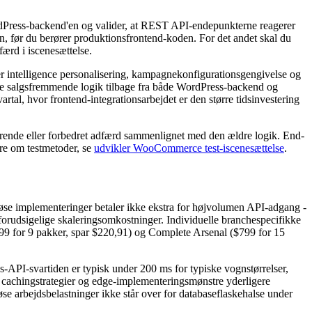
ordPress-backend'en og valider, at REST API-endepunkterne reagerer
, før du berører produktionsfrontend-koden. For det andet skal du
færd i iscenesættelse.
mer intelligence personalisering, kampagnekonfigurationsgengivelse og
mle salgsfremmende logik tilbage fra både WordPress-backend og
rtal, hvor frontend-integrationsarbejdet er den større tidsinvestering
svarende eller forbedret adfærd sammenlignet med den ældre logik. End-
ere om testmetoder, se
udvikler WooCommerce test-iscenesættelse
.
e implementeringer betaler ikke ekstra for højvolumen API-adgang -
uforudsigelige skaleringsomkostninger. Individuelle branchespecifikke
99 for 9 pakker, spar $220,91) og Complete Arsenal ($799 for 15
I-svartiden er typisk under 200 ms for typiske vognstørrelser,
an cachingstrategier og edge-implementeringsmønstre yderligere
se arbejdsbelastninger ikke står over for databaseflaskehalse under