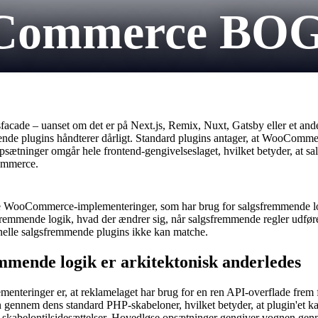
Commerce BOGO 
cade – uanset om det er på Next.js, Remix, Nuxt, Gatsby eller et ande
de plugins håndterer dårligt. Standard plugins antager, at WooCommerc
tninger omgår hele frontend-gengivelseslaget, hvilket betyder, at s
ommerce.
løse WooCommerce-implementeringer, som har brug for salgsfremmende lo
sfremmende logik, hvad der ændrer sig, når salgsfremmende regler ud
elle salgsfremmende plugins ikke kan matche.
ende logik er arkitektonisk anderledes
enteringer er, at reklamelaget har brug for en ren API-overflade frem 
nem dens standard PHP-skabeloner, hvilket betyder, at plugin'et kan t
kabelontilsidesættelser. Hovedløse opsætninger gengiver vognen genne