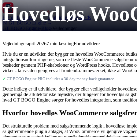
Hovedløs Woo
GT BOGO
Engine
Hjem
Alle artikler
Funktioner
Downloads
Få GT BOGO Engine →
GT BOGO Engine
›
Blog
›
Vejledninger
Vejledninger
april 2026
7 min læsning
For udviklere
Hvis du er en udvikler, der bygger en hovedløs WooCommerce butiksfa
integrationsudfordringerne, som de fleste WooCommerce salgsfremmen
beskeder gennem PHP-skabeloner og WordPress hooks. Hovedløse opsæ
virker - kurvsiden gengives af frontend-rammeværket, ikke af WooC
✓
GT BOGO Engine PRO includes a 30-day money-back guarantee.
Dette indlæg er til udviklere, der bygger eller vedligeholder hoved
gennemgå de arkitektoniske mønstre, der fungerer for hovedløs salg
hvad GT BOGO Engine sørger for hovedløs integration, som tradition
Hvorfor hovedløs WooCommerce salgsfremm
Det strukturelle problem med salgsfremmende logik i hovedløse implem
salgsfremmende plugin antager, at WooCommerce vil gengive vognen gen
elementer som statusbjælker og overfladereklamemeddelelser gennem s