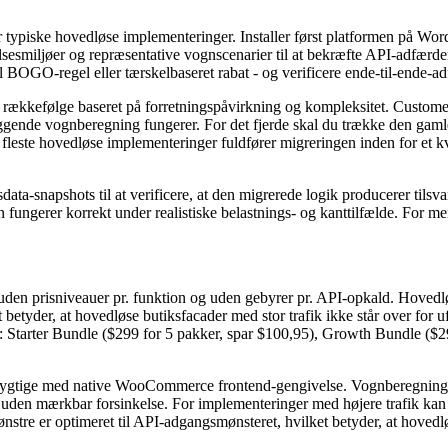
or typiske hovedløse implementeringer. Installer først platformen på W
smiljøer og repræsentative vognscenarier til at bekræfte API-adfærden
 BOGO-regel eller tærskelbaseret rabat - og verificere ende-til-ende-ad
ret rækkefølge baseret på forretningspåvirkning og kompleksitet. Custo
læggende vognberegning fungerer. For det fjerde skal du trække den ga
fleste hovedløse implementeringer fuldfører migreringen inden for et kva
data-snapshots til at verificere, at den migrerede logik producerer til
 fungerer korrekt under realistiske belastnings- og kanttilfælde. For m
 prisniveauer pr. funktion og uden gebyrer pr. API-opkald. Hovedløs
etyder, at hovedløse butiksfacader med stor trafik ikke står over for 
: Starter Bundle ($299 for 5 pakker, spar $100,95), Growth Bundle ($2
gtige med native WooCommerce frontend-gengivelse. Vognberegnings-AP
ltid uden mærkbar forsinkelse. For implementeringer med højere trafik k
nstre er optimeret til API-adgangsmønsteret, hvilket betyder, at hovedlø