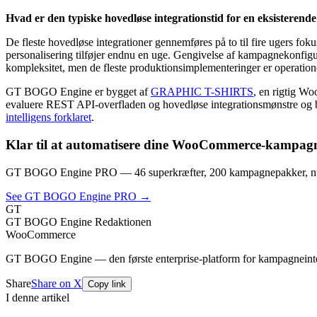
Hvad er den typiske hovedløse integrationstid for en eksister
De fleste hovedløse integrationer gennemføres på to til fire ugers fo
personalisering tilføjer endnu en uge. Gengivelse af kampagnekonfigu
kompleksitet, men de fleste produktionsimplementeringer er operationell
GT BOGO Engine er bygget af
GRAPHIC T-SHIRTS
, en rigtig W
evaluere REST API-overfladen og hovedløse integrationsmønstre og b
intelligens forklaret
.
Klar til at automatisere dine WooCommerce-kampag
GT BOGO Engine PRO — 46 superkræfter, 200 kampagnepakker, nul
See GT BOGO Engine PRO →
GT
GT BOGO Engine Redaktionen
WooCommerce
GT BOGO Engine — den første enterprise-platform for kampagneint
Share
Share on X
Copy link
I denne artikel