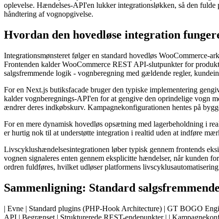
oplevelse. Hændelses-API'en lukker integrationsløkken, så den fulde 
håndtering af vognopgivelse.
Hvordan den hovedløse integration fungere
Integrationsmønsteret følger en standard hovedløs WooCommerce-arki
Frontenden kalder WooCommerce REST API-slutpunkter for produktd
salgsfremmende logik - vognberegning med gældende regler, kundeintel
For en Next.js butiksfacade bruger den typiske implementering gengive
kalder vognberegnings-API'en for at gengive den oprindelige vogn me
ændrer deres indkøbskurv. Kampagnekonfigurationen hentes på byggeti
For en mere dynamisk hovedløs opsætning med lagerbeholdning i realti
er hurtig nok til at understøtte integration i realtid uden at indføre
Livscyklushændelsesintegrationen løber typisk gennem frontends eks
vognen signaleres enten gennem eksplicitte hændelser, når kunden forl
ordren fuldføres, hvilket udløser platformens livscyklusautomatisering
Sammenligning: Standard salgsfremmende 
| Evne | Standard plugins (PHP-Hook Architecture) | GT BOGO Engine (
API | Begrænset | Strukturerede REST-endepunkter | | Kampagnekon