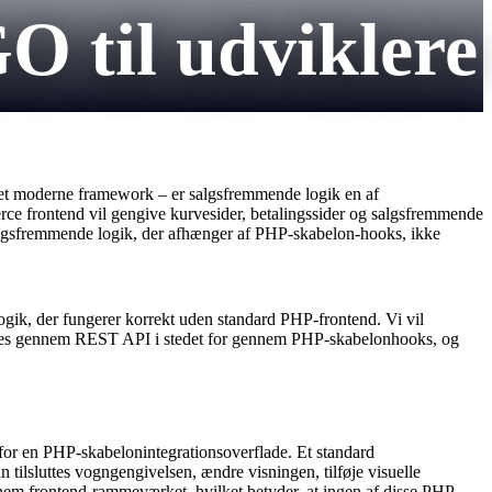
til udviklere
t moderne framework – er salgsfremmende logik en af ​​
e frontend vil gengive kurvesider, betalingssider og salgsfremmende
algsfremmende logik, der afhænger af PHP-skabelon-hooks, ikke
gik, der fungerer korrekt uden standard PHP-frontend. Vi vil
føres gennem REST API i stedet for gennem PHP-skabelonhooks, og
for en PHP-skabelonintegrationsoverflade. Et standard
ilsluttes vogngengivelsen, ændre visningen, tilføje visuelle
m frontend-rammeværket, hvilket betyder, at ingen af ​​disse PHP-