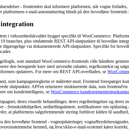
gnhændelser - frontenden skal informere platformen, når vogne forlades,
 platformens e-mail-automatisering blindt på den hovedløse frontends i
integration
 i virksomhedskvalitet bygget specifikt til WooCommerce. Platformen 
brancher, plus omfattende REST API-slutpunkter til hovedløs integrat
 tilgængelige via dokumenterede API-slutpunkter. Specifikt for hovedl
acader.
egellogik, som standard WooCommerce-frontends ville håndtere genne
nerer den beregnede kurv med anvendte rabatter, regelkontekst og salgs
r platformen opdateres. For mere om REST API-overfladen, se
WooCommer
stand, som kampagnereglerne er målrettet mod. Frontend forespørger ku
slutpunkter. API'en returnerer strukturerede data, som frontend'en ge
ere om kundeintelligens, se
WooCommerce kundesegmenteringskampa
pagner, deres visuelle behandlinger, deres regelbetingelser og deres
 fremskridtsbjælker, nedtællingstimere, notifikationer om oplåsning a
der, at platformens salgsfremmende styring forbliver kilden til sandhed
ra den hovedløse frontend - vognopdateringer, vognafbrydelsessignaler
 i overensstemmelse hermed, og livscyklus-e-mail-systemet kører korrek