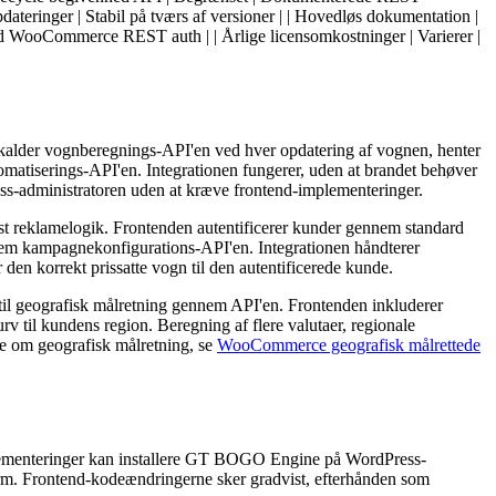
dateringer | Stabil på tværs af versioner | | Hovedløs dokumentation |
dard WooCommerce REST auth | | Årlige licensomkostninger | Varierer |
 kalder vognberegnings-API'en ved hver opdatering af vognen, henter
matiserings-API'en. Integrationen fungerer, uden at brandet behøver
ss-administratoren uden at kræve frontend-implementeringer.
t reklamelogik. Frontenden autentificerer kunder gennem standard
em kampagnekonfigurations-API'en. Integrationen håndterer
den korrekt prissatte vogn til den autentificerede kunde.
 til geografisk målretning gennem API'en. Frontenden inkluderer
v til kundens region. Beregning af flere valutaer, regionale
re om geografisk målretning, se
WooCommerce geografisk målrettede
plementeringer kan installere GT BOGO Engine på WordPress-
orm. Frontend-kodeændringerne sker gradvist, efterhånden som