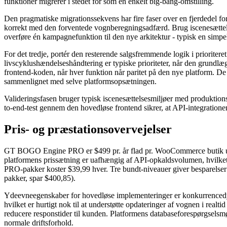
funktioner migrerer i stedet for som en enkelt big-bang-omstilling.
Den pragmatiske migrationssekvens har fire faser over en fjerdedel f
korrekt med den forventede vognberegningsadfærd. Brug iscenesættelse
overføre én kampagnefunktion til den nye arkitektur - typisk en simpel
For det tredje, portér den resterende salgsfremmende logik i priorite
livscyklushændelseshåndtering er typiske prioriteter, når den grund
frontend-koden, når hver funktion når paritet på den nye platform. De 
sammenlignet med selve platformsopsætningen.
Valideringsfasen bruger typisk iscenesættelsesmiljøer med produktions
to-end-test gennem den hovedløse frontend sikrer, at API-integrationen
Pris- og præstationsovervejelser
GT BOGO Engine PRO er $499 pr. år flad pr. WooCommerce butik uden
platformens prissætning er uafhængig af API-opkaldsvolumen, hvilket b
PRO-pakker koster $39,99 hver. Tre bundt-niveauer giver besparelser
pakker, spar $400,85).
Ydeevneegenskaber for hovedløse implementeringer er konkurrencedy
hvilket er hurtigt nok til at understøtte opdateringer af vognen i rea
reducere responstider til kunden. Platformens databaseforespørgselsmø
normale driftsforhold.