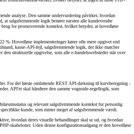
remmende analyse. Den samme undervurdering påvirker, hvordan
ed, at salgsfremmende logik berører næsten alle kundevendte
 brug for promoverende kontekst, hvilket betyder, at hovedløse
70,22 %. Hovedløse implementeringer kører ofte mere opgivet end
ilstand, kasse-API-fejl, salgsfremmende logik, der ikke matcher
 den strukturelle opgivelse, som alle e-handelswebsteder står over
der. For det første omfattende REST API-dækning til kurvberegning -
eder. API'et skal håndtere den samme vognside-regellogik, som
jubilæumsstatus og relevant salgsfremmende kontekst for personlig
n specifikke kunde, som mister meget af salgsfremmende værdi.
aktive, hvordan deres visuelle behandlinger skal se ud, og hvordan
m PHP-skabeloner. Uden denne konfigurationsadgang er den hovedløse