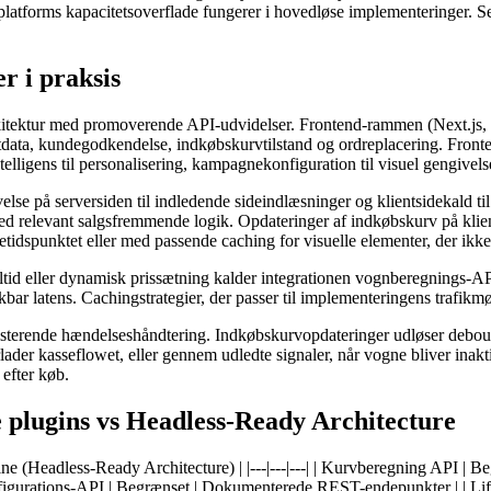
platforms kapacitetsoverflade fungerer i hovedløse implementeringer. 
r i praksis
tektur med promoverende API-udvidelser. Frontend-rammen (Next.js, Re
ata, kundegodkendelse, indkøbskurvtilstand og ordreplacering. Fro
ligens til personalisering, kampagnekonfiguration til visuel gengivels
lse på serversiden til indledende sideindlæsninger og klientsidekald ti
d relevant salgsfremmende logik. Opdateringer af indkøbskurv på klie
dspunktet eller med passende caching for visuelle elementer, der ikk
d eller dynamisk prissætning kalder integrationen vognberegnings-API'
 mærkbar latens. Cachingstrategier, der passer til implementeringens traf
isterende hændelseshåndtering. Indkøbskurvopdateringer udløser debou
ader kasseflowet, eller gennem udledte signaler, når vogne bliver inakt
 efter køb.
plugins vs Headless-Ready Architecture
Headless-Ready Architecture) | |---|---|---| | Kurvberegning API | Be
figurations-API | Begrænset | Dokumenterede REST-endepunkter | | L