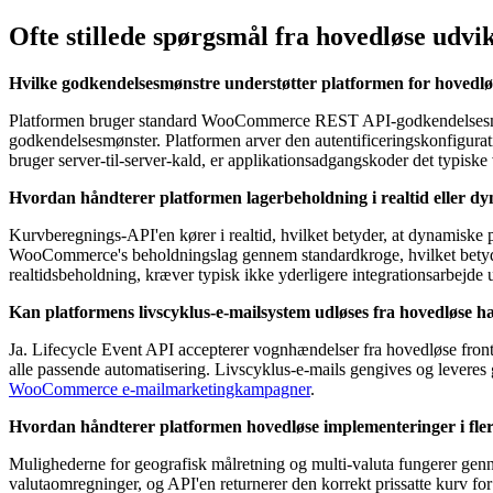
Ofte stillede spørgsmål fra hovedløse udvi
Hvilke godkendelsesmønstre understøtter platformen for hovedl
Platformen bruger standard WooCommerce REST API-godkendelsesmøn
godkendelsesmønster. Platformen arver den autentificeringskonfigura
bruger server-til-server-kald, er applikationsadgangskoder det typisk
Hvordan håndterer platformen lagerbeholdning i realtid eller d
Kurvberegnings-API'en kører i realtid, hvilket betyder, at dynamiske p
WooCommerce's beholdningslag gennem standardkroge, hvilket betyder,
realtidsbeholdning, kræver typisk ikke yderligere integrationsarbej
Kan platformens livscyklus-e-mailsystem udløses fra hovedløse 
Ja. Lifecycle Event API accepterer vognhændelser fra hovedløse front
alle passende automatisering. Livscyklus-e-mails gengives og levere
WooCommerce e-mailmarketingkampagner
.
Hvordan håndterer platformen hovedløse implementeringer i flere 
Mulighederne for geografisk målretning og multi-valuta fungerer genn
valutaomregninger, og API'en returnerer den korrekt prissatte kurv f