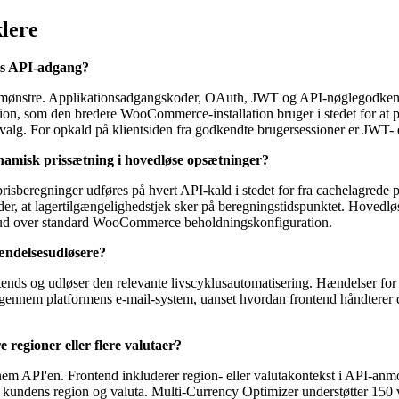
klere
øs API-adgang?
stre. Applikationsadgangskoder, OAuth, JWT og API-nøglegodkendels
tion, som den bredere WooCommerce-installation bruger i stedet for a
e valg. For opkald på klientsiden fra godkendte brugersessioner er JWT-
ynamisk prissætning i hovedløse opsætninger?
risberegninger udføres på hvert API-kald i stedet for fra cachelagrede p
 at lagertilgængelighedstjek sker på beregningstidspunktet. Hovedløs
de ud over standard WooCommerce beholdningskonfiguration.
hændelsesudløsere?
ends og udløser den relevante livscyklusautomatisering. Hændelser for
s gennem platformens e-mail-system, uanset hvordan frontend håndterer
regioner eller flere valutaer?
em API'en. Frontend inkluderer region- eller valutakontekst i API-anmo
or kundens region og valuta. Multi-Currency Optimizer understøtter 150