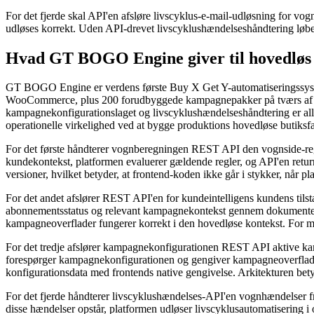
For det fjerde skal API'en afsløre livscyklus-e-mail-udløsning for vo
udløses korrekt. Uden API-drevet livscyklushændelseshåndtering løber
Hvad GT BOGO Engine giver til hovedløs 
GT BOGO Engine er verdens første Buy X Get Y-automatiseringssystem
WooCommerce, plus 200 forudbyggede kampagnepakker på tværs af 19 
kampagnekonfigurationslaget og livscyklushændelseshåndtering er alle
operationelle virkelighed ved at bygge produktions hovedløse butiksf
For det første håndterer vognberegningen REST API den vognside-r
kundekontekst, platformen evaluerer gældende regler, og API'en retur
versioner, hvilket betyder, at frontend-koden ikke går i stykker, nå
For det andet afslører REST API'en for kundeintelligens kundens til
abonnementsstatus og relevant kampagnekontekst gennem dokumenterede 
kampagneoverflader fungerer korrekt i den hovedløse kontekst. For m
For det tredje afslører kampagnekonfigurationen REST API aktive kam
forespørger kampagnekonfigurationen og gengiver kampagneoverflader -
konfigurationsdata med frontends native gengivelse. Arkitekturen bety
For det fjerde håndterer livscyklushændelses-API'en vognhændelser f
disse hændelser opstår, platformen udløser livscyklusautomatisering