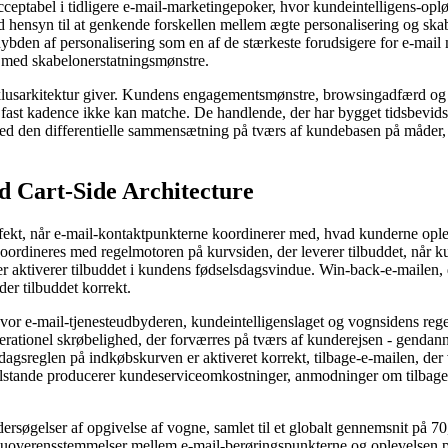
acceptabel i tidligere e-mail-marketingepoker, hvor kundeintelligens-op
ed hensyn til at genkende forskellen mellem ægte personalisering og sk
ybden af ​​personalisering som en af ​​de stærkeste forudsigere for e-m
er med skabelonerstatningsmønstre.
klusarkitektur giver. Kundens engagementsmønstre, browsingadfærd og l
ast kadence ikke kan matche. De handlende, der har bygget tidsbevidst li
 med den differentielle sammensætning på tværs af kundebasen på måder, d
 Cart-Side Architecture
fekt, når e-mail-kontaktpunkterne koordinerer med, hvad kunderne ople
 koordineres med regelmotoren på kurvsiden, der leverer tilbuddet, når 
r aktiverer tilbuddet i kundens fødselsdagsvindue. Win-back-e-mailen, 
er tilbuddet korrekt.
, hvor e-mail-tjenesteudbyderen, kundeintelligenslaget og vognsidens re
erationel skrøbelighed, der forværres på tværs af kunderejsen - gendan
gsreglen på indkøbskurven er aktiveret korrekt, tilbage-e-mailen, der v
tilstande producerer kundeserviceomkostninger, anmodninger om tilbage
ndersøgelser af opgivelse af vogne, samlet til et globalt gennemsnit på 7
 uoverensstemmelser mellem e-mail-berøringspunkterne og oplevelsen på 