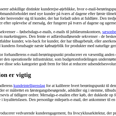
er adskillige distinkte kunderejse-øjeblikke, hvor e-mail-berøringspun
øbmandsforholdet med nye kunder på tværs af dagene efter første tilmel
 henvender sig til kunder, der har forladt uden at fuldføre. Den tredje
er efter oplevelse af mersalg, der fungerer på tværs af dagene og ugerne 
sekvenser – fødselsdags-e-mails, e-mails til jubilæumskontoen,
sæsonbe
 marketingpres. Den femte er adfærdsudløsende sekvenser - de besked
rtfaldne kunder, win-back for kunder, der har tilbagebetalt, eller anerk
 kundens forudsagte næste købsøjeblik for produkter med naturlige ge
vor forhandlerens e-mail-berøringspunkt producerer en væsentlig anden op
r den operationelle infrastruktur, som budgetomfordelingen understøtter 
drive disse seks kategorier godt frem for blot at reducere udsendelsesvol
n er vigtig
ndlerens
kundeintelligenslag
for at kalibrere hvert berøringspunkt til den
der er målrettet en førstegangsbesøgende, adskiller sig i stemme, tilbud
is af tidligere ordrer. Mersalgs-e-mailen efter køb, der dukkede op f
 loyalitetsfasen. Den personlige milepæls-e-mail, der ankommer til en
er producerer vedvarende kundeengagement, fra livscyklusarkitektur, der 