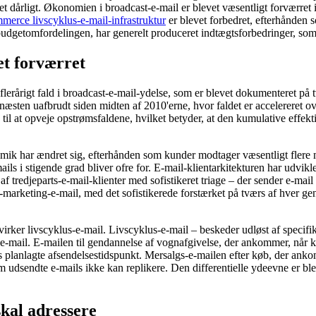
t dårligt. Økonomien i broadcast-e-mail er blevet væsentligt forværret 
rce livscyklus-e-mail-infrastruktur
er blevet forbedret, efterhånden
dgetomfordelingen, har generelt produceret indtægtsforbedringer, som d
et forværret
t flerårigt fald i broadcast-e-mail-ydelse, som er blevet dokumenteret 
ten uafbrudt siden midten af ​​2010'erne, hvor faldet er accelereret over
k til at opveje opstrømsfaldene, hvilket betyder, at den kumulative effek
 har ændret sig, efterhånden som kunder modtager væsentligt flere mar
 i stigende grad bliver ofre for. E-mail-klientarkitekturen har udviklet 
 af ​​tredjeparts-e-mail-klienter med sofistikeret triage – der sender 
st-marketing-e-mail, med det sofistikerede forstærket på tværs af hver 
rker livscyklus-e-mail. Livscyklus-e-mail – beskeder udløst af specifi
mail. E-mailen til gendannelse af vognafgivelse, der ankommer, når ku
s planlagte afsendelsestidspunkt. Mersalgs-e-mailen efter køb, der ank
dsendte e-mails ikke kan replikere. Den differentielle ydeevne er bl
skal adressere