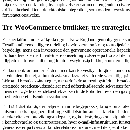
højere satser end kunder, hvis oplevelse er sammenhængende på tværs 
driftssikkerhed. Den arkitektoniske integration, som moden livscyklusar
forårsaget opgivelse.
Tre WooCommerce butikker, tre strategier
En specialforhandler af køkkengrej i New England genopbyggede sin e-
Detailhandlerens tidligere tildeling havde været omkring to tredjedel
betydeligt, mens den investerede den genvundne operationelle kapacite
Forhandlerens e-mail-henførbare omsætning voksede på trods af den r
tilføjede en trinvis indtjening fra de livscyklusøjeblikke, som den tid
En kosmetikforhandler på den amerikanske vestkyst fulgte en anden om
havde identificeret, at broadcast-e-mail-svaret varierede væsentligt
bidrog til broadcast-indtægter, mens de bidrog meningsfuldt til broadc
erstattede broadcast-udsendelser med adfærdsudløsende sekvenser for
mens den øgede udsendelsesfrekvensen til de kohorter, hvor den gav po
med reduceret udsendelsesvolumen.
En B2B-distributør, der betjener mindre lægepraksis, brugte omalloke
udsendelseskampagner i forbrugerstil. Distributørens arkitektur inkl
anerkendte kontoudviklingsmilepæle, og kontostyringskontaktpunkter,
i kontobevarelse og tierprogression, hvor e-mail-infrastrukturen fung
generaliserer på tværs af kunderelationsstrukturer, med de specifikke 