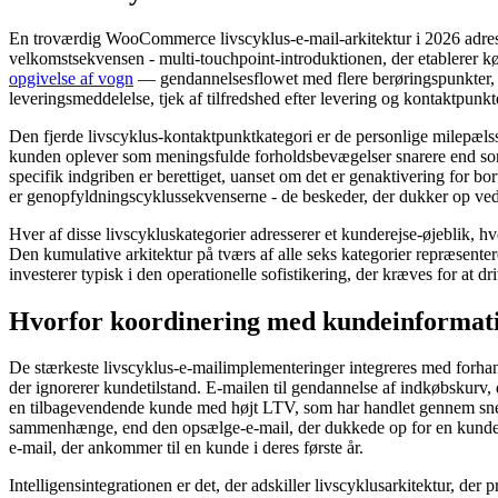
En troværdig WooCommerce livscyklus-e-mail-arkitektur i 2026 adresser
velkomstsekvensen - multi-touchpoint-introduktionen, der etablerer k
opgivelse af vogn
— gendannelsesflowet med flere berøringspunkter, der
leveringsmeddelelse, tjek af tilfredshed efter levering og kontaktpunkt
Den fjerde livscyklus-kontaktpunktkategori er de personlige milepæls
kunden oplever som meningsfulde forholdsbevægelser snarere end som
specifik indgriben er berettiget, uanset om det er genaktivering for bo
er genopfyldningscyklussekvenserne - de beskeder, der dukker op ved
Hver af disse livscykluskategorier adresserer et kunderejse-øjeblik, h
Den kumulative arkitektur på tværs af alle seks kategorier repræsentere
investerer typisk i den operationelle sofistikering, der kræves for at 
Hvorfor koordinering med kundeinformatio
De stærkeste livscyklus-e-mailimplementeringer integreres med forha
der ignorerer kundetilstand. E-mailen til gendannelse af indkøbskurv, 
en tilbagevendende kunde med højt LTV, som har handlet gennem snesev
sammenhænge, ​​end den opsælge-e-mail, der dukkede op for en kunde i
e-mail, der ankommer til en kunde i deres første år.
Intelligensintegrationen er det, der adskiller livscyklusarkitektur, d