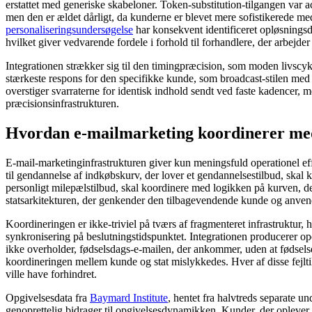
erstattet med generiske skabeloner. Token-substitution-tilgangen var 
men den er ældet dårligt, da kunderne er blevet mere sofistikerede m
personaliseringsundersøgelse
har konsekvent identificeret opløsningsd
hvilket giver vedvarende fordele i forhold til forhandlere, der arbejd
Integrationen strækker sig til den timingpræcision, som moden livscy
stærkeste respons for den specifikke kunde, som broadcast-stilen med f
overstiger svarraterne for identisk indhold sendt ved faste kadencer,
præcisionsinfrastrukturen.
Hvordan e-mailmarketing koordinerer med
E-mail-marketinginfrastrukturen giver kun meningsfuld operationel ef
til gendannelse af indkøbskurv, der lover et gendannelsestilbud, skal
personligt milepælstilbud, skal koordinere med logikken på kurven, de
statsarkitekturen, der genkender den tilbagevendende kunde og anvend
Koordineringen er ikke-triviel på tværs af fragmenteret infrastruktur
synkronisering på beslutningstidspunktet. Integrationen producerer op
ikke overholder, fødselsdags-e-mailen, der ankommer, uden at fødselsda
koordineringen mellem kunde og stat mislykkedes. Hver af disse fejl
ville have forhindret.
Opgivelsesdata fra
Baymard Institute
, hentet fra halvtreds separate u
genoprettelig bidrager til opgivelsesdynamikken. Kunder, der oplever