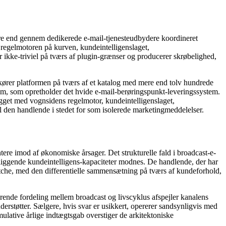
ere end gennem dedikerede e-mail-tjenesteudbydere koordineret
regelmotoren på kurven, kundeintelligenslaget,
 ikke-triviel på tværs af plugin-grænser og producerer skrøbelighed,
rer platformen på tværs af et katalog med mere end tolv hundrede
tem, som opretholder det hvide e-mail-berøringspunkt-leveringssystem.
ygget med vognsidens regelmotor, kundeintelligenslaget,
l den handlende i stedet for som isolerede marketingmeddelelser.
ere imod af økonomiske årsager. Det strukturelle fald i broadcast-e-
rliggende kundeintelligens-kapaciteter modnes. De handlende, der har
che, med den differentielle sammensætning på tværs af kundeforhold,
nde fordeling mellem broadcast og livscyklus afspejler kanalens
rstøtter. Sælgere, hvis svar er usikkert, opererer sandsynligvis med
mulative årlige indtægtsgab overstiger de arkitektoniske