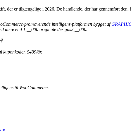
ift, der er tilgængelige i 2026. De handlende, der har gennemført den, 
ooCommerce-promoverende intelligens-platformen bygget af
GRAPHIC
ed mere end 1,__000 originale designs2,__000.
r?
 kuponkoder. $499/år.
elligens til WooCommerce.
ure