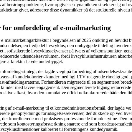
af berøringspunkterne, hvor opgivelsesdynamikken strækker sig ud over 
kitektur giver, adresserer disse dynamikker på det strukturelle niveau i s
 for omfordeling af e-mailmarketing
mailmarketingarkitektur i begyndelsen af ​​2025 omkring en bevidst bud
e udsendelser, en tredjedel livscyklus; den ombyggede tildeling invert
t i sofistikerede livscyklussekvenser på tværs af velkomstpunkter, gen
educerede udsendelsesvolumen, fordi livscyklusinfrastrukturen absorbe
ligere arkitektur havde underbygget.
fordelingsstrategi, der lagde vægt på forbedring af udsendelseskvalit
 på tværs af kundekohorter - kunder med høj LTV reagerede rimeligt god
ast-afmeldingsraterne. Forhandleren migrerede til en segmenteret broadc
 kunder med lavere engagement. Den segmenterede tilgang reducerede u
sitive afkast, hvor den kumulative effekt udkonkurrerede både den tidli
ring af e-mail-marketing til et kontoadministrationsformål, der lagde v
uderede genopfyldnings-forudsigelsessekvenser, der dukkede op ved hve
 der koordinerede med praksisens professionelle forholdsrytme. Den in
erede som kontostyringsforstærkning snarere end som broadcast-marketing
livscyklusdimensioner kalibreret til forretningens kundedynamik.