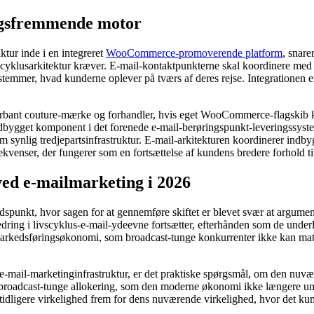
algsfremmende motor
ktur inde i en integreret
WooCommerce-promoverende platform
, snar
yklusarkitektur kræver. E-mail-kontaktpunkterne skal koordinere med 
temmer, hvad kunderne oplever på tværs af deres rejse. Integrationen er
bant couture-mærke og forhandler, hvis eget WooCommerce-flagskib kø
 indbygget komponent i det forenede e-mail-berøringspunkt-leveringssys
 synlig tredjepartsinfrastruktur. E-mail-arkitekturen koordinerer indb
venser, der fungerer som en fortsættelse af kundens bredere forhold ti
 e-mailmarketing i 2026
dspunkt, hvor sagen for at gennemføre skiftet er blevet svær at argument
edring i livscyklus-e-mail-ydeevne fortsætter, efterhånden som de unde
-markedsføringsøkonomi, som broadcast-tunge konkurrenter ikke kan mat
ail-marketinginfrastruktur, er det praktiske spørgsmål, om den nuvære
 broadcast-tunge allokering, som den moderne økonomi ikke længere unde
 tidligere virkelighed frem for dens nuværende virkelighed, hvor det ku