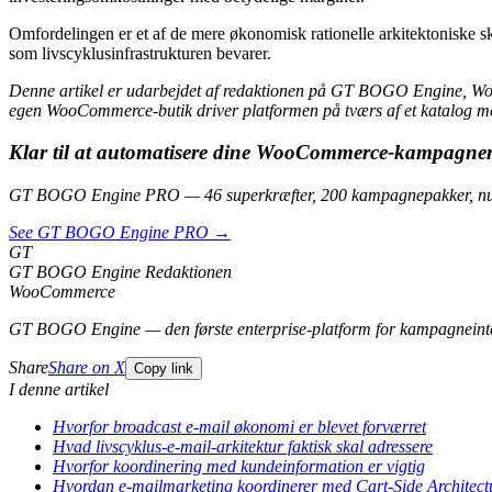
Omfordelingen er et af de mere økonomisk rationelle arkitektoniske sk
som livscyklusinfrastrukturen bevarer.
Denne artikel er udarbejdet af redaktionen på GT BOGO Engine, W
egen WooCommerce-butik driver platformen på tværs af et katalog m
Klar til at automatisere dine WooCommerce-kampagne
GT BOGO Engine PRO — 46 superkræfter, 200 kampagnepakker, nul
See GT BOGO Engine PRO →
GT
GT BOGO Engine Redaktionen
WooCommerce
GT BOGO Engine — den første enterprise-platform for kampagneint
Share
Share on X
Copy link
I denne artikel
Hvorfor broadcast e-mail økonomi er blevet forværret
Hvad livscyklus-e-mail-arkitektur faktisk skal adressere
Hvorfor koordinering med kundeinformation er vigtig
Hvordan e-mailmarketing koordinerer med Cart-Side Architect