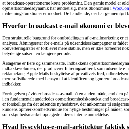
at broadcast-operationerne kørte problemfrit. Den gamle model er ælde
opmærksomhedsdynamik har ændret sig, mens økonomien i
WooComme
målretningsfunktioner er modnet. De handlende, der har gennemført bu
Hvorfor broadcast e-mail økonomi er blev
Den strukturelle baggrund for omfordelingen af ​​e-mailmarketing er e
analyser. Åbningsrater for e-mails på udsendelseskampagner er faldet næs
konverteringsrater er forblevet mere stabile, men er ikke forbedret no
betydelige satser i en længere periode.
Årsagerne er flere og sammensatte. Indbakkens opmærksomhedsdynamik
indbakkevolumen, der producerer filtreringsadfærd, som udsendte e-mails
reklamefane, Apple Mails beskyttelse af privatlivets fred, udbredelsen
mere sofistikerede med hensyn til at identificere og ignorere broadca
indbakker.
Forringelsen påvirker broadcast-e-mail på en anden måde, end den påvi
i en fundamentalt anderledes opmærksomhedskontekst end broadcast-e-
er forskellige fra det udsendte nyhedsbrev, der ankommer til sælgeren
kundens opmærksomhedsvindue for nylige beslutninger på måder, som u
som skønhedsmærket opdagede i deres interne anmeldelse.
Hvad livscyklus-e-mail-arkitektur faktisk 