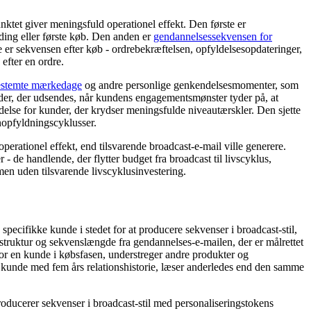
ktet giver meningsfuld operationel effekt. Den første er
ding eller første køb. Den anden er
gendannelsessekvensen for
 er sekvensen efter køb - ordrebekræftelsen, opfyldelsesopdateringer,
efter en ordre.
stemte mærkedage
og andre personlige genkendelsesmomenter, som
er, der udsendes, når kundens engagementsmønster tyder på, at
endelse for kunder, der krydser meningsfulde niveautærskler. Den sjette
nopfyldningscyklusser.
erationel effekt, end tilsvarende broadcast-e-mail ville generere.
- de handlende, der flytter budget fra broadcast til livscyklus,
umen uden tilsvarende livscyklusinvestering.
 specifikke kunde i stedet for at producere sekvenser i broadcast-stil,
sstruktur og sekvenslængde fra gendannelses-e-mailen, der er målrettet
or en kunde i købsfasen, understreger andre produkter og
 kunde med fem års relationshistorie, læser anderledes end den samme
producerer sekvenser i broadcast-stil med personaliseringstokens