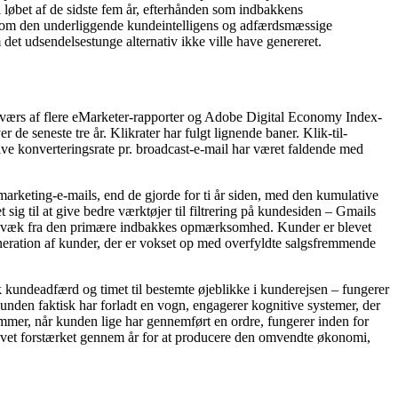
i løbet af de sidste fem år, efterhånden som indbakkens
 som den underliggende kundeintelligens og adfærdsmæssige
et udsendelsestunge alternativ ikke ville have genereret.
på tværs af flere eMarketer-rapporter og Adobe Digital Economy Index-
 de seneste tre år. Klikrater har fulgt lignende baner. Klik-til-
tive konverteringsrate pr. broadcast-e-mail har været faldende med
keting-e-mails, end de gjorde for ti år siden, med den kumulative
sig til at give bedre værktøjer til filtrering på kundesiden – Gmails
e-mail væk fra den primære indbakkes opmærksomhed. Kunder er blevet
generation af kunder, der er vokset op med overfyldte salgsfremmende
k kundeadfærd og timet til bestemte øjeblikke i kunderejsen – fungerer
nden faktisk har forladt en vogn, engagerer kognitive systemer, der
ommer, når kunden lige har gennemført en ordre, fungerer inden for
evet forstærket gennem år for at producere den omvendte økonomi,