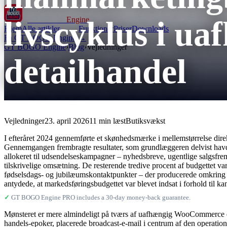
livscyklus i 
GT BOGO
Engine
Hjem
Alle artikler
Funktioner
Priser
Downloads
Få GT BOGO Engine →
GT BOGO Engine
›
Blog
›
Vejledninger
detailhandel
Vejledninger
23. april 2026
11 min læst
Butiksvækst
I efteråret 2024 gennemførte et skønhedsmærke i mellemstørrelse dire
Gennemgangen frembragte resultater, som grundlæggeren delvist havd
allokeret til udsendelseskampagner – nyhedsbreve, ugentlige salgsfrem
tilskrivelige omsætning. De resterende tredive procent af budgettet va
fødselsdags- og jubilæumskontaktpunkter – der producerede omkring hal
antydede, at markedsføringsbudgettet var blevet indsat i forhold til 
✓
GT BOGO Engine PRO includes a 30-day money-back guarantee.
Mønsteret er mere almindeligt på tværs af uafhængig WooCommerce det
handels-epoker, placerede broadcast-e-mail i centrum af den operation