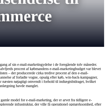
ommerce
mgang af sin e-mail-marketingydelse i de foregående tolv måneder.
alvfjerds procent af købmandens e-mail-marketingbudget var blevet
sten – der producerede cirka tredive procent af den e-mail-
ndannelse af forladte vogne, opsalg efter køb, win-back-kampagner,
næsten nøjagtigt omvendt i forhold til indtægtsbidraget, hvilket
planlægning havde manglet.
le model for e-mail-marketing, der er arvet fra tidligere e-
plerende infrastruktur, der ville få operationel opmærksomhed, efter