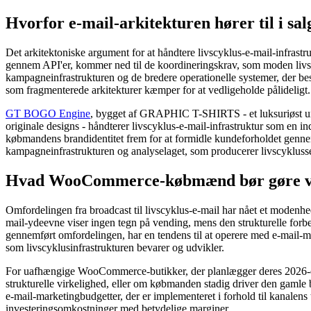
Hvorfor e-mail-arkitekturen hører til i s
Det arkitektoniske argument for at håndtere livscyklus-e-mail-infrastru
gennem API'er, kommer ned til de koordineringskrav, som moden livsc
kampagneinfrastrukturen og de bredere operationelle systemer, der bes
som fragmenterede arkitekturer kæmper for at vedligeholde pålideligt.
GT BOGO Engine
, bygget af GRAPHIC T-SHIRTS - et luksuriøst ur
originale designs - håndterer livscyklus-e-mail-infrastruktur som en
købmandens brandidentitet frem for at formidle kundeforholdet gennem
kampagneinfrastrukturen og analyselaget, som producerer livscyklussek
Hvad WooCommerce-købmænd bør gøre ved
Omfordelingen fra broadcast til livscyklus-e-mail har nået et modenhe
mail-ydeevne viser ingen tegn på vending, mens den strukturelle forb
gennemført omfordelingen, har en tendens til at operere med e-mail
som livscyklusinfrastrukturen bevarer og udvikler.
For uafhængige WooCommerce-butikker, der planlægger deres 2026-e-m
strukturelle virkelighed, eller om købmanden stadig driver den gamle
e-mail-marketingbudgetter, der er implementeret i forhold til kanalens
investeringsomkostninger med betydelige marginer.