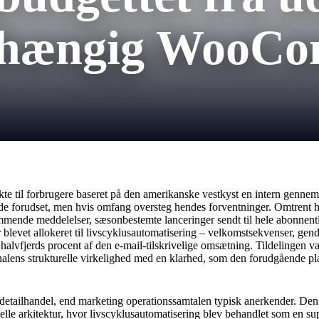
uafhængig WooC
kte til forbrugere baseret på den amerikanske vestkyst en intern genne
e forudset, men hvis omfang oversteg hendes forventninger. Omtrent h
mende meddelelser, sæsonbestemte lanceringer sendt til hele abonnentli
r blevet allokeret til livscyklusautomatisering – velkomstsekvenser, ge
vfjerds procent af den e-mail-tilskrivelige omsætning. Tildelingen var 
kanalens strukturelle virkelighed med en klarhed, som den forudgående 
ailhandel, end marketing operationssamtalen typisk anerkender. Den gam
elle arkitektur, hvor livscyklusautomatisering blev behandlet som en sup