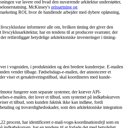
løsningen var lavere end hvad den nuværende arkitektur understøtter,
abelonerstatning. McKinsey's
prissætning og
ail marketing ROI, hvor de handlende arbejder med dybere opløsning,
ivscyklusfase informerer alle om, hvilken timing der giver den
vscyklusarkitektur, har en tendens til at producere svarrater, der
er retfærdiggør betydelige arkitektoniske investeringer i timing-
ver i vognsiden, i produktsiden og den bredere kunderejse. E-mailen
kunden vender tilbage. Fødselsdags-e-mailen, der annoncerer et
der viser et genaktiveringstilbud, skal koordineres med kunde-
gelmotor fungerer som separate systemer, der kræver API-
nelses-e-mailen, der lover et tilbud, som systemet på indkøbskurven
iser et tilbud, som kunden faktisk ikke kan indløse, fordi
betaling og troværdighedsskader, som den arkitektoniske integration
0,22 procent, har identificeret e-mail-vogn-koordinationsfejl som en
indkøbskurven, har en tendens til at forlade det med betydeligt