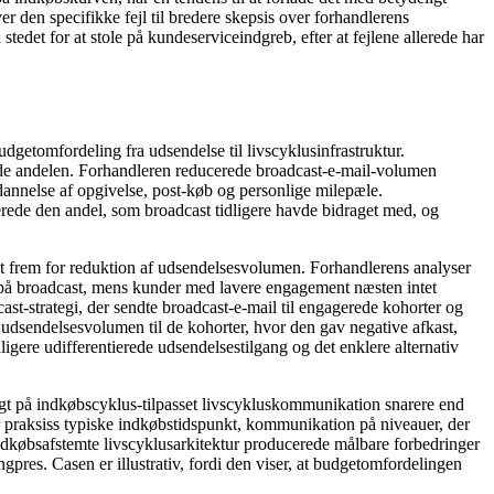
den specifikke fejl til bredere skepsis over forhandlerens
tedet for at stole på kundeserviceindgreb, efter at fejlene allerede har
getomfordeling fra udsendelse til livscyklusinfrastruktur.
erede andelen. Forhandleren reducerede broadcast-e-mail-volumen
dannelse af opgivelse, post-køb og personlige milepæle.
rede den andel, som broadcast tidligere havde bidraget med, og
et frem for reduktion af udsendelsesvolumen. Forhandlerens analyser
t på broadcast, mens kunder med lavere engagement næsten intet
ast-strategi, der sendte broadcast-e-mail til engagerede kohorter og
dsendelsesvolumen til de kohorter, hvor den gav negative afkast,
gere udifferentierede udsendelsestilgang og det enklere alternativ
ægt på indkøbscyklus-tilpasset livscykluskommunikation snarere end
r praksiss typiske indkøbstidspunkt, kommunikation på niveauer, der
dkøbsafstemte livscyklusarkitektur producerede målbare forbedringer
pres. Casen er illustrativ, fordi den viser, at budgetomfordelingen