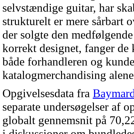
selvstændige guitar, har ska
strukturelt er mere sårbart
der solgte den medfølgende
korrekt designet, fanger d
både forhandleren og kund
katalogmerchandising alene h
Opgivelsesdata fra
Baymard 
separate undersøgelser af op
globalt gennemsnit på 70,2
i diskussioner om bundledes