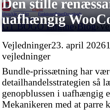
Den stille renæssa
GT BOGO
Engine
uafhængig WooCo
Hjem
Alle artikler
Funktioner
Priser
Downloads
Få GT BOGO Engine →
GT BOGO Engine
›
Blog
›
Ve
Vejledninger
23. april 2026
1
vejledninger
Bundle-prissætning har være
detailhandelsstrategien så l
genopblussen i uafhængig e-
Mekanikeren med at parre k