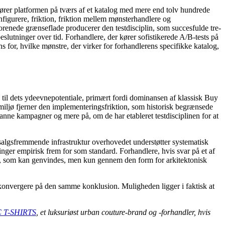
er platformen på tværs af et katalog med mere end tolv hundrede
figurere, friktion, friktion mellem mønsterhandlere og
 forenede grænseflade producerer den testdisciplin, som succesfulde tre-
utninger over tid. Forhandlere, der kører sofistikerede A/B-tests på
 for, hvilke mønstre, der virker for forhandlerens specifikke katalog,
 dets ydeevnepotentiale, primært fordi dominansen af ​​klassisk Buy
iljø fjerner den implementeringsfriktion, som historisk begrænsede
anne kampagner og mere på, om de har etableret testdisciplinen for at
lgsfremmende infrastruktur overhovedet understøtter systematisk
ger empirisk frem for som standard. Forhandlere, hvis svar på et af
ng, som kan genvindes, men kun gennem den form for arkitektonisk
 konvergere på den samme konklusion. Muligheden ligger i faktisk at
 T-SHIRTS
, et luksuriøst urban couture-brand og -forhandler, hvis