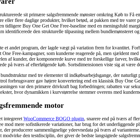
varer
trukturerede sit primære salgsfremmende mønster omkring Køb to Få en g
 eller flere daglige produkter, hvilket betød, at pakken med tre varer 
 tidligere Buy One Get One Free-baseline med en meningsfuld margin,
m identificerede den strukturelle tilpasning mellem bundlemønsteret o
 et andet program, der lagde vægt på variation frem for kvantitet. Forh
Get One Free-kampagner, som kunderne reagerede på, men sjældent med 
tdelen af ​​kunder, der komponerede kurve med tre forskellige farver, 
 på tværs af efterfølgende køb. Sortsdimensionen viste sig at være den 
bundtstruktur med tre elementer til indkøbsarbejdsgange, der naturligt 
ntrol forbrugsvarer gav højere konvertering end en klassisk Buy One Get
ningen var den primære drivkraft bag forbedringen; rabatten var sekundæ
ontekster, hvor dynamikken i kurvstørrelse stemmer overens med kunder
algsfremmende motor
et integreret
WooCommerce BOGO plugin
, snarere end på tværs af fl
d mere sofistikerede variationer, har brug for det underliggende plug
yser, der producerer sammenlignelige ydeevnedata på tværs af variantern
at modvirke den testdisciplin, der giver de bedste langsigtede salgsfremm