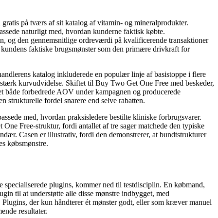
ratis på tværs af sit katalog af vitamin- og mineralprodukter.
passede naturligt med, hvordan kunderne faktisk købte.
 og den gennemsnitlige ordreværdi på kvalificerende transaktioner
g kundens faktiske brugsmønster som den primære drivkraft for
andlerens katalog inkluderede en populær linje af basistoppe i flere
stærk kurvudvidelse. Skiftet til Buy Two Get One Free med beskeder,
hvilket både forbedrede AOV under kampagnen og producerede
strukturelle fordel snarere end selve rabatten.
passede med, hvordan praksisledere bestilte kliniske forbrugsvarer.
 One Free-struktur, fordi antallet af tre sager matchede den typiske
r. Casen er illustrativ, fordi den demonstrerer, at bundtstrukturer
nes købsmønstre.
ere specialiserede plugins, kommer ned til testdisciplin. En købmand,
in til at understøtte alle disse mønstre indbygget, med
e. Plugins, der kun håndterer ét mønster godt, eller som kræver manuel
ende resultater.