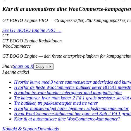
Klar til at automatisere dine WooCommerce-kampagne
GT BOGO Engine PRO — 46 superkræfter, 200 kampagnepakker, nul
See GT BOGO Engine PRO →
GT
GT BOGO Engine Redaktionen
WooCommerce
GT BOGO Engine — den første enterprise-platform for kampagneint
Share
Share on X
Copy link
I denne artikel
Hvorfor kurve med 3 varer sammensætter anderledes end kurv
Hvorfor de fleste WooCommerce-butikker kører BOGO-mønstre,
Hvordan tre-vare bundter interagerer med margindisciplin
Tre kategorier, hvor man køber 2 Få 1 gratis præsterer særligt 
Tre butikker, tre pakkestrategier med tre varer
Hvorfor mønstervalget hører hjemme i salgsfremmende motor
Hvad WooCommerce-købmænd bør gøre ved Køb 2 Få 1 gratis
Klar til at automatisere dine WooCommerce-kampagner?
Kontakt & Support
Downloads