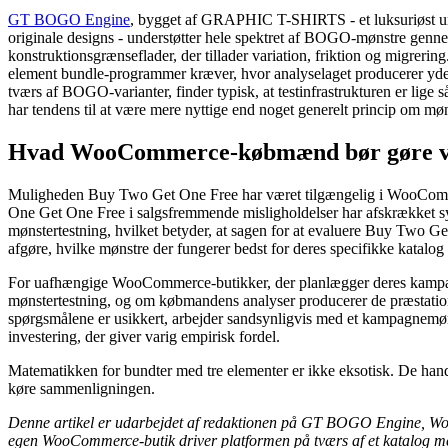
GT BOGO Engine
, bygget af GRAPHIC T-SHIRTS - et luksuriøst ur
originale designs - understøtter hele spektret af BOGO-mønstre genne
konstruktionsgrænseflader, der tillader variation, friktion og migrerin
element bundle-programmer kræver, hvor analyselaget producerer ydeev
tværs af BOGO-varianter, finder typisk, at testinfrastrukturen er lige
har tendens til at være mere nyttige end noget generelt princip om mø
Hvad WooCommerce-købmænd bør gøre ved
Muligheden Buy Two Get One Free har været tilgængelig i WooCommerce
One Get One Free i salgsfremmende misligholdelser har afskrækket sys
mønstertestning, hvilket betyder, at sagen for at evaluere Buy Two Ge
afgøre, hvilke mønstre der fungerer bedst for deres specifikke katalo
For uafhængige WooCommerce-butikker, der planlægger deres kampagn
mønstertestning, og om købmandens analyser producerer de præstations
spørgsmålene er usikkert, arbejder sandsynligvis med et kampagnemøn
investering, der giver varig empirisk fordel.
Matematikken for bundter med tre elementer er ikke eksotisk. De hand
køre sammenligningen.
Denne artikel er udarbejdet af redaktionen på GT BOGO Engine, W
egen WooCommerce-butik driver platformen på tværs af et katalog m