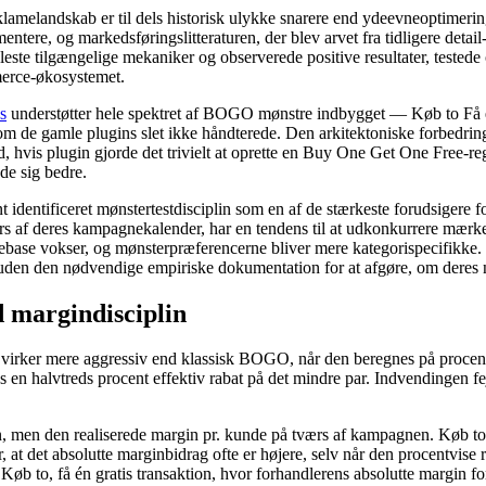
amelandskab er til dels historisk ulykke snarere end ydeevneoptimer
ntere, og markedsføringslitteraturen, der blev arvet fra tidligere de
tilgængelige mekaniker og observerede positive resultater, testede oft
rce-økosystemet.
s
understøtter hele spektret af BOGO mønstre indbygget — Køb to Få en
om de gamle plugins slet ikke håndterede. Den arkitektoniske forbedring
d, hvis plugin gjorde det trivielt at oprette en Buy One Get One Free
de sig bedre.
 identificeret mønstertestdisciplin som en af ​​de stærkeste forudsigere
rs af deres kampagnekalender, har en tendens til at udkonkurrere mærker
ebase vokser, og mønsterpræferencerne bliver mere kategorispecifikke.
uden den nødvendige empiriske dokumentation for at afgøre, om deres nu
 margindisciplin
rker mere aggressiv end klassisk BOGO, når den beregnes på procentbasi
rsus en halvtreds procent effektiv rabat på det mindre par. Indvendingen
 men den realiserede margin pr. kunde på tværs af kampagnen. Køb to Få 
 at det absolutte marginbidrag ofte er højere, selv når den procentvise 
øb to, få én gratis transaktion, hvor forhandlerens absolutte margin fo