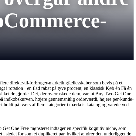
ooCommerce-
i flere direkte-til-forbruger-marketingfællesskaber som bevis på et
i rotation - en flad rabat på tyve procent, en klassisk Køb én Få én
ilket de gjorde. Det, der overraskede dem, var, at Buy Two Get One
på indkøbskurven, højere gennemsnitlig ordreværdi, højere per-kunde-
 holdt på tværs af flere kategorier i mærkets katalog og varede ved
wo Get One Free-mønsteret indtager en specifik kognitiv niche, som
 stedet for som et duplikeret par, hvilket ændrer den underliggende