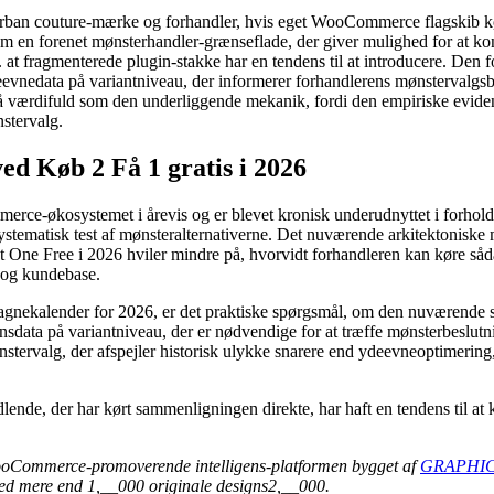
ban couture-mærke og forhandler, hvis eget WooCommerce flagskib kør
m en forenet mønsterhandler-grænseflade, der giver mulighed for at kon
g. at fragmenterede plugin-stakke har en tendens til at introducere. Den
nedata på variantniveau, der informerer forhandlerens mønstervalgsbesl
 så værdifuld som den underliggende mekanik, fordi den empiriske evidens
nstervalg.
 Køb 2 Få 1 gratis i 2026
-økosystemet i årevis og er blevet kronisk underudnyttet i forhold til
tematisk test af mønsteralternativerne. Det nuværende arkitektoniske m
t One Free i 2026 hviler mindre på, hvorvidt forhandleren kan køre såd
g og kundebase.
ekalender for 2026, er det praktiske spørgsmål, om den nuværende sa
data på variantniveau, der er nødvendige for at træffe mønsterbeslutnin
stervalg, der afspejler historisk ulykke snarere end ydeevneoptimeri
lende, der har kørt sammenligningen direkte, har haft en tendens til at
ooCommerce-promoverende intelligens-platformen bygget af
GRAPHIC
ed mere end 1,__000 originale designs2,__000.