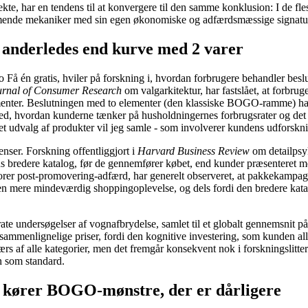
te, har en tendens til at konvergere til den samme konklusion: I de fles
emmende mekaniker med sin egen økonomiske og adfærdsmæssige signatu
anderledes end kurve med 2 varer
to Få én gratis, hviler på forskning i, hvordan forbrugere behandler
urnal of Consumer Research
om valgarkitektur, har fastslået, at forb
ementer. Beslutningen med to elementer (den klassiske BOGO-ramme) har 
 med, hvordan kunderne tænker på husholdningernes forbrugsrater og det
ket udvalg af produkter vil jeg samle - som involverer kundens udforskni
ser. Forskning offentliggjort i
Harvard Business Review
om detailpsy
ens bredere katalog, før de gennemfører købet, end kunder præsenteret m
r sporer post-promovering-adfærd, har generelt observeret, at pakkekam
r en mere mindeværdig shoppingoplevelse, og dels fordi den bredere 
arate undersøgelser af vognafbrydelse, samlet til et globalt gennemsnit p
l sammenlignelige priser, fordi den kognitive investering, som kunden a
ærs af alle kategorier, men det fremgår konsekvent nok i forskningslitter
n som standard.
 kører BOGO-mønstre, der er dårligere