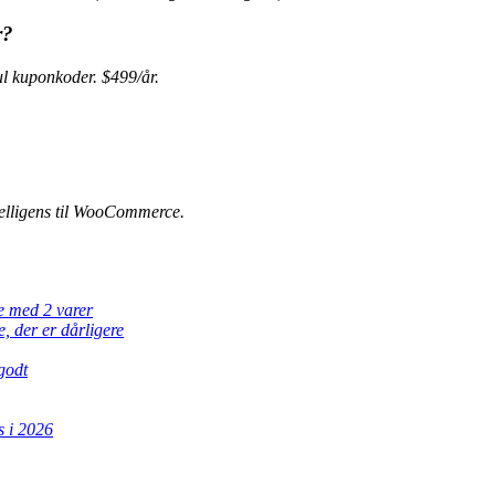
r?
 kuponkoder. $499/år.
elligens til WooCommerce.
e med 2 varer
 der er dårligere
godt
 i 2026