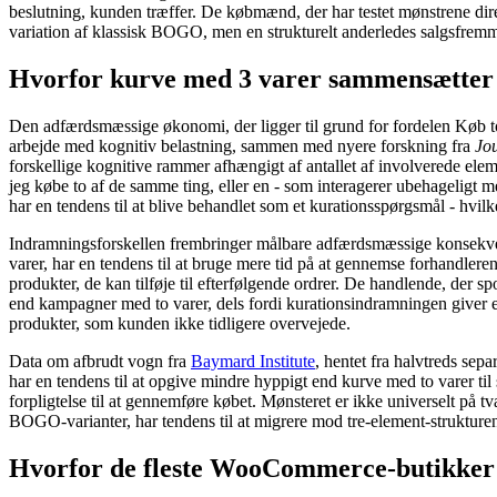
beslutning, kunden træffer. De købmænd, der har testet mønstrene direk
variation af klassisk BOGO, men en strukturelt anderledes salgsfr
Hvorfor kurve med 3 varer sammensætter 
Den adfærdsmæssige økonomi, der ligger til grund for fordelen Køb 
arbejde med kognitiv belastning, sammen med nyere forskning fra
Jo
forskellige kognitive rammer afhængigt af antallet af involverede el
jeg købe to af de samme ting, eller en - som interagerer ubehageligt
har en tendens til at blive behandlet som et kurationsspørgsmål - hvil
Indramningsforskellen frembringer målbare adfærdsmæssige konsekven
varer, har en tendens til at bruge mere tid på at gennemse forhandler
produkter, de kan tilføje til efterfølgende ordrer. De handlende, de
end kampagner med to varer, dels fordi kurationsindramningen give
produkter, som kunden ikke tidligere overvejede.
Data om afbrudt vogn fra
Baymard Institute
, hentet fra halvtreds sep
har en tendens til at opgive mindre hyppigt end kurve med to varer ti
forpligtelse til at gennemføre købet. Mønsteret er ikke universelt på tv
BOGO-varianter, har tendens til at migrere mod tre-element-strukture
Hvorfor de fleste WooCommerce-butikker