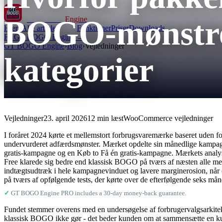
BOGO-mønstre 
GT BOGO
Engine
Hjem
Alle artikler
Funktioner
Priser
Downloads
Få GT BOGO Engine →
GT BOGO Engine
›
Blog
›
Vejledninger
kategorier
Vejledninger
23. april 2026
12 min læst
WooCommerce vejledninger
I foråret 2024 kørte et mellemstort forbrugsvaremærke baseret uden for A
undervurderet adfærdsmønster. Mærket opdelte sin månedlige kampagnek
gratis-kampagne og en Køb to Få én gratis-kampagne. Mærkets analys
Free klarede sig bedre end klassisk BOGO på tværs af næsten alle me
indtægtsudtræk i hele kampagnevinduet og lavere marginerosion, når de
på tværs af opfølgende tests, der kørte over de efterfølgende seks mån
✓
GT BOGO Engine PRO includes a 30-day money-back guarantee.
Fundet stemmer overens med en undersøgelse af forbrugervalgsarkitekt
klassisk BOGO ikke gør - det beder kunden om at sammensætte en kurv 