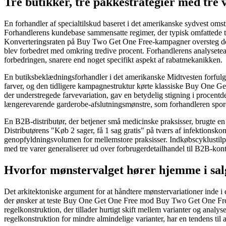
Tre butikker, tre pakkestrategier med tre 
En forhandler af specialtilskud baseret i det amerikanske sydvest oms
Forhandlerens kundebase sammensatte regimer, der typisk omfattede tre
Konverteringsraten på Buy Two Get One Free-kampagner oversteg den
blev forbedret med omkring tredive procent. Forhandlerens analysetea
forbedringen, snarere end noget specifikt aspekt af rabatmekanikken.
En butiksbeklædningsforhandler i det amerikanske Midtvesten forfulgte
farver, og den tidligere kampagnestruktur kørte klassiske Buy One 
der understregede farvevariation, gav en betydelig stigning i procen
længerevarende garderobe-afslutningsmønstre, som forhandleren sporede
En B2B-distributør, der betjener små medicinske praksisser, brugte en 
Distributørens "Køb 2 sager, få 1 sag gratis" på tværs af infektionsko
genopfyldningsvolumen for mellemstore praksisser. Indkøbscyklustilpas
med tre varer generaliserer ud over forbrugerdetailhandel til B2B-k
Hvorfor mønstervalget hører hjemme i s
Det arkitektoniske argument for at håndtere mønstervariationer inde i 
der ønsker at teste Buy One Get One Free mod Buy Two Get One Free mo
regelkonstruktion, der tillader hurtigt skift mellem varianter og anal
regelkonstruktion for mindre almindelige varianter, har en tendens til 