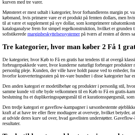
kurven med tre varer.
Mønsteret er mest udtalt i kategorier, hvor forhandlerens margin pr. v
købmand, hvis primære vare er et produkt på femten dollars, men hvis 
til at være et supplement på syv dollar, som komprimerer rabatomkos
kataloganalyse frem for simpel regelkonstruktion, hvilket er grunden t
sofistikerede
marginbeskyttelsessystemer
på tværs af resten af ​​deres 
Tre kategorier, hvor man køber 2 Få 1 grat
De kategorier, hvor Køb to Få en gratis har tendens til at overgå klas
forbrugerpakkede varer, hvor kunderne naturligt forbruger produkter med
personlig pleje. Kunden, der ville have holdt pause ved to enheder, fo
hvorfor konverteringsraten på tre-vare bundter i disse kategorier har en
Den anden kategori er modetilbehør og produkter i personlig stil, hvor
samme kunde vil ofte byde velkommen til en Køb to Få en gratis-kampa
beslutning fra et duplikeringsspørgsmål til et kurationsspørgsmål, s
Den tredje kategori er gaveflow-kampagner i sæsonbestemte øjeblikke, h
kraft af at have tre eller flere modtagere at overveje, hvilket betyd
at udvide deres kurv ud over, hvad gavelisten understøtter. Gaveflow-
resultater.