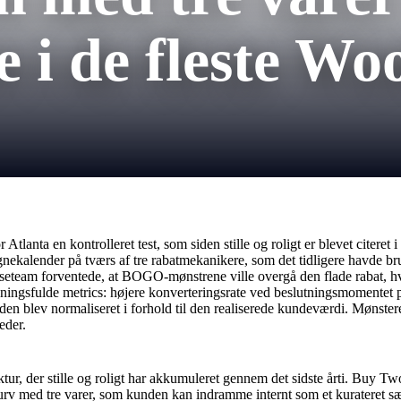
i de fleste W
tlanta en kontrolleret test, som siden stille og roligt er blevet citeret 
alender på tværs af tre rabatmekanikere, som det tidligere havde brugt 
eteam forventede, at BOGO-mønstrene ville overgå den flade rabat, hv
ningsfulde metrics: højere konverteringsrate ved beslutningsmomentet 
n blev normaliseret i forhold til den realiserede kundeværdi. Mønsteret
eder.
ur, der stille og roligt har akkumuleret gennem det sidste årti. Buy T
med tre varer, som kunden kan indramme internt som et kurateret sæt i