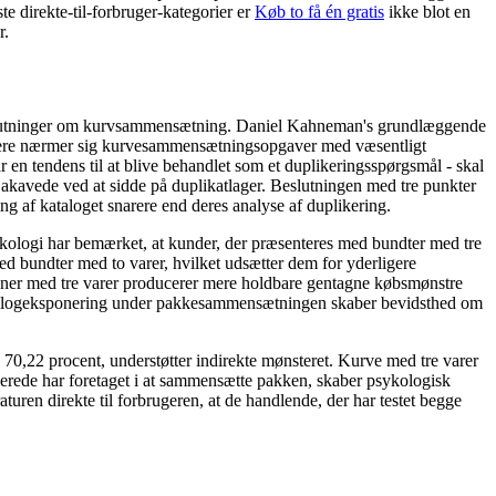
te direkte-til-forbruger-kategorier er
Køb to få én gratis
ikke blot en
r.
 beslutninger om kurvsammensætning. Daniel Kahneman's grundlæggende
rugere nærmer sig kurvesammensætningsopgaver med væsentligt
en tendens til at blive behandlet som et duplikeringsspørgsmål - skal
 akavede ved at sidde på duplikatlager. Beslutningen med tre punkter
ng af kataloget snarere end deres analyse af duplikering.
kologi har bemærket, at kunder, der præsenteres med bundter med tre
ed bundter med to varer, hvilket udsætter dem for yderligere
pagner med tre varer producerer mere holdbare gentagne købsmønstre
katalogeksponering under pakkesammensætningen skaber bevidsthed om
å 70,22 procent, understøtter indirekte mønsteret. Kurve med tre varer
llerede har foretaget i at sammensætte pakken, skaber psykologisk
aturen direkte til forbrugeren, at de handlende, der har testet begge