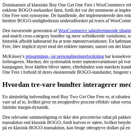
Dominansen af ​​klassiske Buy One Get One Free i WooCommerce rekl
enkleste BOGO-mekaniker først, fordi det var det nemmeste at impleme
One Free som synonyme. De handlende, der implementerede den enkleste 
bredere BOGO-mulighedsrum underudforsket på tværs af WooComme
Den nuværende generation af
WooCommerce salgsfremmende plugin
and-match cross-category bundter og mere sofistikerede variationer, s
historisk afholdt købmænd fra at teste mønstervariationer. En købman
Free, blev implicit styret mod det enklere mønster, uanset om det klare
McKinsey's
prissætnings- og personaliseringsforskning
har konsekvent
forbrugeren. Mærker, der systematisk tester mønstervariationer på tvæ
kampagner, hvor kløften bliver større, efterhånden som mærkets kund
One Free i forhold til deres eksisterende BOGO-standarder, fungerer 
Hvordan tre-vare bundter interagerer med
En almindelig indvending mod Buy Two Get One Free er, at rabatten vi
vare ud af to, hvilket giver en treogtredive procent effektiv rabat ve
faktiske margin-dynamik.
Den relevante sammenligning er ikke den procentvise rabat på pakken,
transaktion end klassisk BOGO, fordi kurven er større, hvilket betyder,
på en klassisk BOGO-transaktion, kan bruge otteogtyve dollars på en K