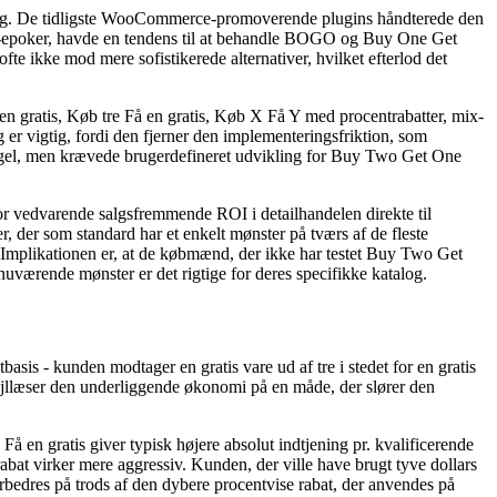
ing. De tidligste WooCommerce-promoverende plugins håndterede den
tail-epoker, havde en tendens til at behandle BOGO og Buy One Get
e ikke mod mere sofistikerede alternativer, hvilket efterlod det
 gratis, Køb tre Få en gratis, Køb X Få Y med procentrabatter, mix-
 er vigtig, fordi den fjerner den implementeringsfriktion, som
-regel, men krævede brugerdefineret udvikling for Buy Two Get One
 for vedvarende salgsfremmende ROI i detailhandelen direkte til
, der som standard har et enkelt mønster på tværs af de fleste
 Implikationen er, at de købmænd, der ikke har testet Buy Two Get
værende mønster er det rigtige for deres specifikke katalog.
s - kunden modtager en gratis vare ud af tre i stedet for en gratis
 fejllæser den underliggende økonomi på en måde, der slører den
en gratis giver typisk højere absolut indtjening pr. kvalificerende
rabat virker mere aggressiv. Kunden, der ville have brugt tyve dollars
rbedres på trods af den dybere procentvise rabat, der anvendes på