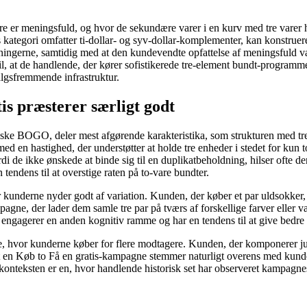
are er meningsfuld, og hvor de sekundære varer i en kurv med tre varer 
kategori omfatter ti-dollar- og syv-dollar-komplementer, kan konstruer
tningerne, samtidig med at den kundevendte opfattelse af meningsfuld 
il, at de handlende, der kører sofistikerede tre-element bundt-programm
salgsfremmende infrastruktur.
is præsterer særligt godt
siske BOGO, deler mest afgørende karakteristika, som strukturen med tre
 en hastighed, der understøtter at holde tre enheder i stedet for kun to 
rdi de ikke ønskede at binde sig til en duplikatbeholdning, hilser ofte 
 tendens til at overstige raten på to-vare bundter.
 kunderne nyder godt af variation. Kunden, der køber et par uldsokker, f
gne, der lader dem samle tre par på tværs af forskellige farver eller
om engagerer en anden kognitiv ramme og har en tendens til at give bed
vor kunderne køber for flere modtagere. Kunden, der komponerer julegaver
er, at en Køb to Få en gratis-kampagne stemmer naturligt overens med k
konteksten er en, hvor handlende historisk set har observeret kampagne