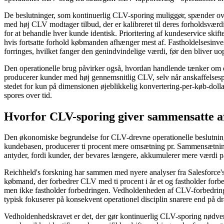
De beslutninger, som kontinuerlig CLV-sporing muliggør, spænder over
med høj CLV modtager tilbud, der er kalibreret til deres forholdsværdi,
for at behandle hver kunde identisk. Prioritering af kundeservice skift
hvis fortsatte forhold købmanden afhænger mest af. Fastholdelsesinves
forringes, hvilket fanger den genindvindelige værdi, før den bliver uop
Den operationelle brug påvirker også, hvordan handlende tænker om o
producerer kunder med høj gennemsnitlig CLV, selv når anskaffelsesp
stedet for kun på dimensionen øjeblikkelig konvertering-per-køb-dollar, 
spores over tid.
Hvorfor CLV-sporing giver sammensatte a
Den økonomiske begrundelse for CLV-drevne operationelle beslutninge
kundebasen, producerer ti procent mere omsætning pr. Sammensætninge
antyder, fordi kunder, der bevares længere, akkumulerer mere værdi p
Reichheld's forskning har sammen med nyere analyser fra Salesforce'
købmand, der forbedrer CLV med ti procent i år et og fastholder forbe
men ikke fastholder forbedringen. Vedholdenheden af ​​CLV-forbedringe
typisk fokuserer på konsekvent operationel disciplin snarere end på
Vedholdenhedskravet er det, der gør kontinuerlig CLV-sporing nødvendi