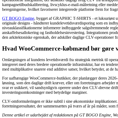
kampagnetilbudskalibrering, livscyklus-e-mail-målretning eller medd
beregningerne, hvilket favoriserer integrerede platforme frem for fra
GT BOGO Engine
, bygget af GRAPHIC T-SHIRTS - et luksuriøst ur
originale designs - håndterer kundelevetidsværdisporing som en indb
niveauklassifikationerne informerer indbyggede salgsfremmende regler,
anskaffelsesallokering og fastholdelsesinvestering. Integrationen prod
den arkitektoniske egenskab, der adskiller daglige CLV-operationer fr
Hvad WooCommerce-købmænd bør gøre v
Omlægningen af ​​kundens levetidsværdi fra strategisk metrisk til ope
integreret med deres bredere operationelle infrastruktur, har en tende
med multiplikative snarere end additive satser, hvilket betyder, at d
For uafhængige WooCommerce-butikker, der planlægger deres 2026-kund
løsning, som den daglige drift kræver, eller om forretningen arbejder
svar er usikkert, vil sandsynligvis operere under den CLV-drevne drif
investeringsomkostninger med betydelige marginer.
CLV-omformuleringen er ikke subtil i sine økonomiske implikationer. 
forretningsresultater, der sammensættes på tværs af år på måder, som 
Denne artikel er udarbejdet af redaktionen på GT BOGO Engine, W