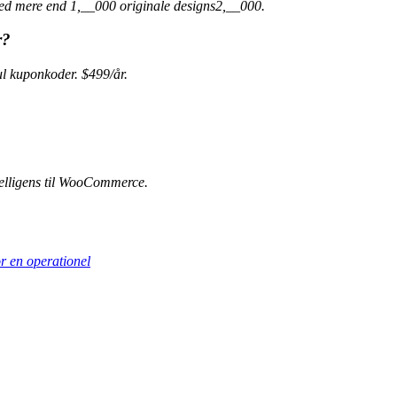
ed mere end 1,__000 originale designs2,__000.
r?
 kuponkoder. $499/år.
elligens til WooCommerce.
r en operationel