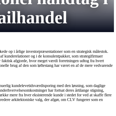
ilhandel
kkede op i årlige investorpræsentationer som en strategisk målestok.
af kunderelationer og i de konsulentpakker, som strategifirmaer
 faktisk afgjorde, hvor meget værdi forretningen udtog fra hvert
elle brug af den som løftestang har været en af ​​de mere vedvarende
tinuerlig kundelevetidsværdisporing med den løsning, som daglige
underhvervelsesomkostninger har fortsat deres årtilange stigning,
række mere fra hver eksisterende kunde i stedet for ved at skaffe flere
redere arkitektoniske valg, der afgør, om CLV fungerer som en