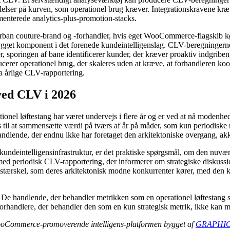
elelser på kurven, som operationel brug kræver. Integrationskravene k
gmenterede analytics-plus-promotion-stacks.
ban couture-brand og -forhandler, hvis eget WooCommerce-flagskib kør
ygget komponent i det forenede kundeintelligenslag. CLV-beregningern
 sporingen af ​​bane identificerer kunder, der kræver proaktiv indgribe
ucerer operationel brug, der skaleres uden at kræve, at forhandleren koor
a årlige CLV-rapportering.
ed CLV i 2026
rationel løftestang har været undervejs i flere år og er ved at nå moden
ns til at sammensætte værdi på tværs af år på måder, som kun periodiske
e handlende, der endnu ikke har foretaget den arkitektoniske overgang, 
eintelligensinfrastruktur, er det praktiske spørgsmål, om den nuvære
 med periodisk CLV-rapportering, der informerer om strategiske diskussi
tstærskel, som deres arkitektonisk modne konkurrenter kører, med den ku
De handlende, der behandler metrikken som en operationel løftestang sn
forhandlere, der behandler den som en kun strategisk metrik, ikke kan m
ooCommerce-promoverende intelligens-platformen bygget af
GRAPHIC