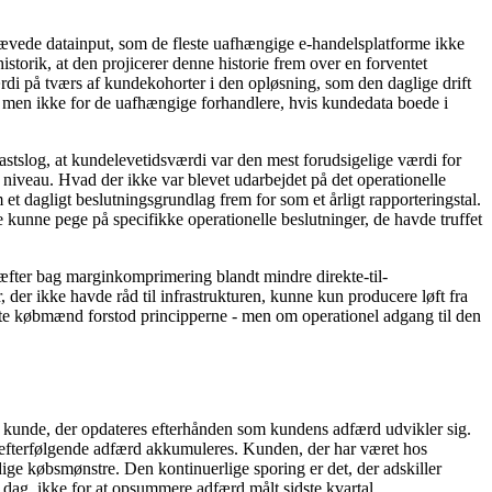
krævede datainput, som de fleste uafhængige e-handelsplatforme ikke
storik, at den projicerer denne historie frem over en forventet
rdi på tværs af kundekohorter i den opløsning, som den daglige drift
e, men ikke for de uafhængige forhandlere, hvis kundedata boede i
fastslog, at kundelevetidsværdi var den mest forudsigelige værdi for
 niveau. Hvad der ikke var blevet udarbejdet på det operationelle
dagligt beslutningsgrundlag frem for som et årligt rapporteringstal.
kunne pege på specifikke operationelle beslutninger, de havde truffet
kræfter bag marginkomprimering blandt mindre direkte-til-
 der ikke havde råd til infrastrukturen, kunne kun producere løft fra
leste købmænd forstod principperne - men om operationel adgang til den
 kunde, der opdateres efterhånden som kundens adfærd udvikler sig.
 efterfølgende adfærd akkumuleres. Kunden, der har været hos
ige købsmønstre. Den kontinuerlige sporing er det, der adskiller
 dag, ikke for at opsummere adfærd målt sidste kvartal.