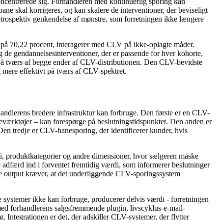
koncentrerede sig. Forhandleren med kontinuerlig sporing kan
ne skal korrigeres, og kan skalere de interventioner, der beviseligt
retrospektiv genkendelse af mønstre, som forretningen ikke længere
nit på 70,22 procent, interagerer med CLV på ikke-oplagte måder.
de gendannelsesinterventioner, der er passende for hver kohorte,
di på tværs af begge ender af CLV-distributionen. Den CLV-bevidste
 mere effektivt på tværs af CLV-spektret.
andlerens bredere infrastruktur kan forbruge. Den første er en CLV-
eværktøjer – kan forespørge på beslutningstidspunktet. Den anden er
Den tredje er CLV-banesporing, der identificerer kunder, hvis
i, produktkategorier og andre dimensioner, hvor sælgeren måske
adfærd ind i forventet fremtidig værdi, som informerer beslutninger
se output kræver, at det underliggende CLV-sporingssystem
 systemer ikke kan forbruge, producerer delvis værdi - forretningen
med forhandlerens salgsfremmende plugin, livscyklus-e-mail-
 Integrationen er det, der adskiller CLV-systemer, der flytter