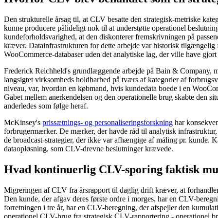
Den strukturelle årsag til, at CLV besatte den strategisk-metriske ka
kunne producere pålideligt nok til at understøtte operationel beslutni
kundeforholdsvarighed, at den diskonterer fremskrivningen på passende
kræver. Datainfrastrukturen for dette arbejde var historisk tilgængel
WooCommerce-databaser uden det analytiske lag, der ville have gjort 
Frederick Reichheld's grundlæggende arbejde på Bain & Company, meg
langsigtet virksomheds holdbarhed på tværs af kategorier af forbrugsva
niveau, var, hvordan en købmand, hvis kundedata boede i en WooComme
Gabet mellem anerkendelsen og den operationelle brug skabte den situ
anderledes som følge heraf.
McKinsey's
prissætnings- og personaliseringsforskning
har konsekvent
forbrugermærker. De mærker, der havde råd til analytisk infrastruktur,
de broadcast-strategier, der ikke var afhængige af måling pr. kunde. 
dataopløsning, som CLV-drevne beslutninger krævede.
Hvad kontinuerlig CLV-sporing faktisk mu
Migreringen af ​​CLV fra årsrapport til daglig drift kræver, at forhandl
Den kunde, der afgav deres første ordre i morges, har en CLV-bereg
forretningen i tre år, har en CLV-beregning, der afspejler den kumula
operationel CLV-brug fra strategisk CLV-rapportering - operationel br