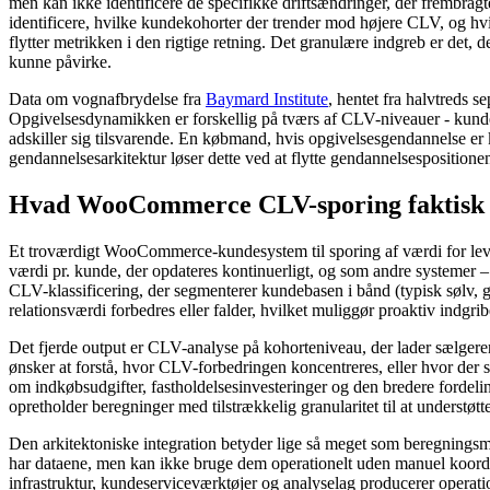
men kan ikke identificere de specifikke driftsændringer, der frembrag
identificere, hvilke kundekohorter der trender mod højere CLV, og hvil
flytter metrikken i den rigtige retning. Det granulære indgreb er det
kunne påvirke.
Data om vognafbrydelse fra
Baymard Institute
, hentet fra halvtreds 
Opgivelsesdynamikken er forskellig på tværs af CLV-niveauer - kunde
adskiller sig tilsvarende. En købmand, hvis opgivelsesgendannelse er 
gendannelsesarkitektur løser dette ved at flytte gendannelsesposition
Hvad WooCommerce CLV-sporing faktisk 
Et troværdigt WooCommerce-kundesystem til sporing af værdi for levet
værdi pr. kunde, der opdateres kontinuerligt, og som andre systemer 
CLV-klassificering, der segmenterer kundebasen i bånd (typisk sølv, g
relationsværdi forbedres eller falder, hvilket muliggør proaktiv indgri
Det fjerde output er CLV-analyse på kohorteniveau, der lader sælger
ønsker at forstå, hvor CLV-forbedringen koncentreres, eller hvor der
om indkøbsudgifter, fastholdelsesinvesteringer og den bredere forde
opretholder beregninger med tilstrækkelig granularitet til at understøt
Den arkitektoniske integration betyder lige så meget som beregningsm
har dataene, men kan ikke bruge dem operationelt uden manuel koordin
infrastruktur, kundeserviceværktøjer og analyselag producerer operatio