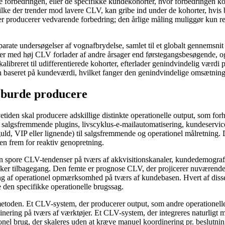
te forbedringen, eller de specifikke kundekohorter, hvor forbedringen 
ke der trender mod lavere CLV, kan gribe ind under de kohorter, hvis ba
, der producerer vedvarende forbedring; den årlige måling muliggør kun 
separate undersøgelser af vognafbrydelse, samlet til et globalt gennems
r med høj CLV forlader af andre årsager end førstegangsbesøgende, og 
kalibreret til udifferentierede kohorter, efterlader genindvindelig vær
en baseret på kundeværdi, hvilket fanger den genindvindelige omsætning
burde producere
iden skal producere adskillige distinkte operationelle output, som forh
– salgsfremmende plugins, livscyklus-e-mailautomatisering, kundeservic
uld, VIP eller lignende) til salgsfremmende og operationel målretning. 
ben frem for reaktiv genopretning.
en spore CLV-tendenser på tværs af akkvisitionskanaler, kundedemograf
 sker tilbagegang. Den femte er prognose CLV, der projicerer nuværende 
ling af operationel opmærksomhed på tværs af kundebasen. Hvert af dis
te den specifikke operationelle brugssag.
etoden. Et CLV-system, der producerer output, som andre operationelle
ering på tværs af værktøjer. Et CLV-system, der integreres naturligt 
nel brug, der skaleres uden at kræve manuel koordinering pr. beslutning.