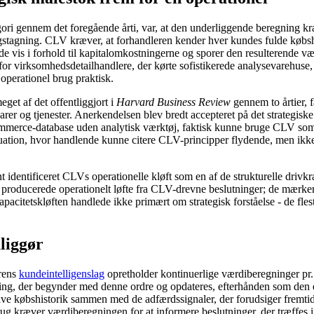
tegori gennem det foregående årti, var, at den underliggende beregning 
ngstagning. CLV kræver, at forhandleren kender hver kundes fulde købshi
 vis i forhold til kapitalomkostningerne og sporer den resulterende væ
ig for virksomhedsdetailhandlere, der kørte sofistikerede analysevarehus
operationel brug praktisk.
et af det offentliggjort i
Harvard Business Review
gennem to årtier, 
rer og tjenester. Anerkendelsen blev bredt accepteret på det strategiske
rce-database uden analytisk værktøj, faktisk kunne bruge CLV som et 
ation, hvor handlende kunne citere CLV-principper flydende, men ikke 
 identificeret CLVs operationelle kløft som en af ​​de strukturelle driv
 producerede operationelt løfte fra CLV-drevne beslutninger; de mærker,
Kapacitetskløften handlede ikke primært om strategisk forståelse - de f
liggør
erens
kundeintelligenslag
opretholder kontinuerlige værdiberegninger pr.
ning, der begynder med denne ordre og opdateres, efterhånden som den
tive købshistorik sammen med de adfærdssignaler, der forudsiger fremtid
ug kræver værdiberegningen for at informere beslutninger, der træffes i