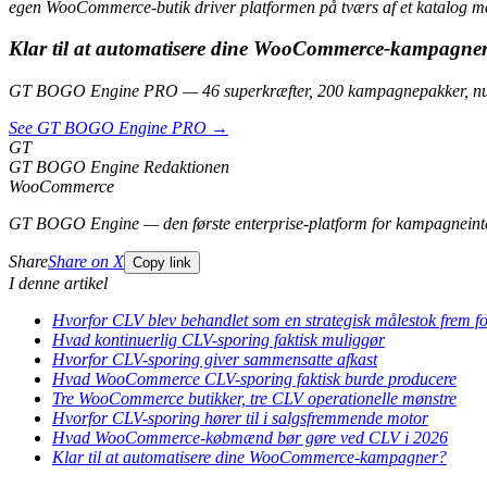
egen WooCommerce-butik driver platformen på tværs af et katalog m
Klar til at automatisere dine WooCommerce-kampagne
GT BOGO Engine PRO — 46 superkræfter, 200 kampagnepakker, nul
See GT BOGO Engine PRO →
GT
GT BOGO Engine Redaktionen
WooCommerce
GT BOGO Engine — den første enterprise-platform for kampagneint
Share
Share on X
Copy link
I denne artikel
Hvorfor CLV blev behandlet som en strategisk målestok frem fo
Hvad kontinuerlig CLV-sporing faktisk muliggør
Hvorfor CLV-sporing giver sammensatte afkast
Hvad WooCommerce CLV-sporing faktisk burde producere
Tre WooCommerce butikker, tre CLV operationelle mønstre
Hvorfor CLV-sporing hører til i salgsfremmende motor
Hvad WooCommerce-købmænd bør gøre ved CLV i 2026
Klar til at automatisere dine WooCommerce-kampagner?