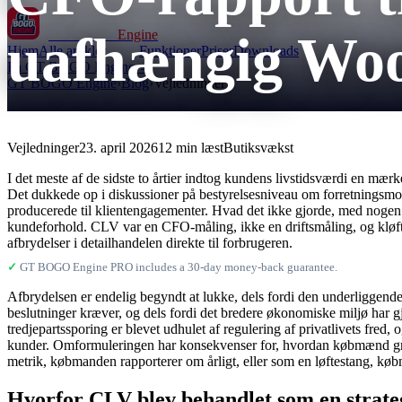
uafhængig Woo
GT BOGO
Engine
Hjem
Alle artikler
Funktioner
Priser
Downloads
Få GT BOGO Engine →
GT BOGO Engine
›
Blog
›
Vejledninger
Vejledninger
23. april 2026
12 min læst
Butiksvækst
I det meste af de sidste to årtier indtog kundens livstidsværdi en mærk
Det dukkede op i diskussioner på bestyrelsesniveau om forretningsmod
producerede til klientengagementer. Hvad det ikke gjorde, med nogen p
kundeforhold. CLV var en CFO-måling, ikke en driftsmåling, og kløfte
afbrydelser i detailhandelen direkte til forbrugeren.
✓
GT BOGO Engine PRO includes a 30-day money-back guarantee.
Afbrydelsen er endelig begyndt at lukke, dels fordi den underliggend
beslutninger kræver, og dels fordi det bredere økonomiske miljø har gj
tredjepartssporing er blevet udhulet af regulering af privatlivets fred
kunder. Omformuleringen har konsekvenser for, hvordan købmænd gribe
metrik, købmanden rapporterer om årligt, eller som en løftestang, kø
Hvorfor CLV blev behandlet som en strateg