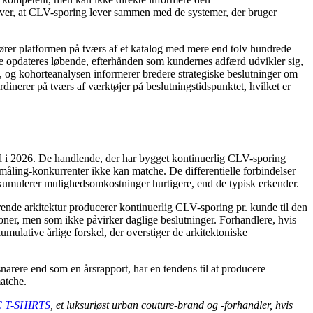
ræver, at CLV-sporing lever sammen med de systemer, der bruger
er platformen på tværs af et katalog med mere end tolv hundrede
e opdateres løbende, efterhånden som kundernes adfærd udvikler sig,
n, og kohorteanalysen informerer bredere strategiske beslutninger om
dinerer på tværs af værktøjer på beslutningstidspunktet, hvilket er
hed i 2026. De handlende, der har bygget kontinuerlig CLV-sporing
 måling-konkurrenter ikke kan matche. De differentielle forbindelser
akkumulerer mulighedsomkostninger hurtigere, end de typisk erkender.
nde arkitektur producerer kontinuerlig CLV-sporing pr. kunde til den
oner, men som ikke påvirker daglige beslutninger. Forhandlere, hvis
mulative årlige forskel, der overstiger de arkitektoniske
arere end som en årsrapport, har en tendens til at producere
atche.
 T-SHIRTS
, et luksuriøst urban couture-brand og -forhandler, hvis