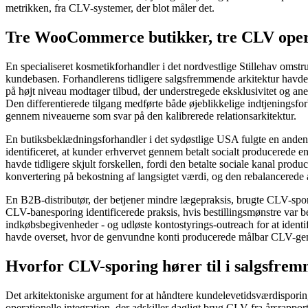
metrikken, fra CLV-systemer, der blot måler det.
Tre WooCommerce butikker, tre CLV oper
En specialiseret kosmetikforhandler i det nordvestlige Stillehav omst
kundebasen. Forhandlerens tidligere salgsfremmende arkitektur havde k
på højt niveau modtager tilbud, der understregede eksklusivitet og aner
Den differentierede tilgang medførte både øjeblikkelige indtjeningsf
gennem niveauerne som svar på den kalibrerede relationsarkitektur.
En butiksbeklædningsforhandler i det sydøstlige USA fulgte en anden
identificeret, at kunder erhvervet gennem betalt socialt producerede
havde tidligere skjult forskellen, fordi den betalte sociale kanal prod
konvertering på bekostning af langsigtet værdi, og den rebalancerede
En B2B-distributør, der betjener mindre lægepraksis, brugte CLV-spori
CLV-banesporing identificerede praksis, hvis bestillingsmønstre var
indkøbsbegivenheder - og udløste kontostyrings-outreach for at identif
havde overset, hvor de genvundne konti producerede målbar CLV-gend
Hvorfor CLV-sporing hører til i salgsfre
Det arkitektoniske argument for at håndtere kundelevetidsværdisporing
operationelle integration, der adskiller dagligt brug CLV fra årsrap