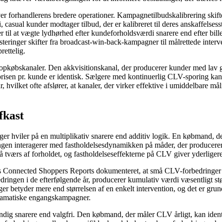
 forhandlerens bredere operationer. Kampagnetilbudskalibrering skifter
 casual kunder modtager tilbud, der er kalibreret til deres anskaffelses
er til at vægte lydhørhed efter kundeforholdsværdi snarere end efter bill
teringer skifter fra broadcast-win-back-kampagner til målrettede inter
rettelig.
pkøbskanaler. Den akkvisitionskanal, der producerer kunder med lav g
risen pr. kunde er identisk. Sælgere med kontinuerlig CLV-sporing kan
hvilket ofte afslører, at kanaler, der virker effektive i umiddelbare mål
fkast
r hviler på en multiplikativ snarere end additiv logik. En købmand, d
n interagerer med fastholdelsesdynamikken på måder, der producerer m
å tværs af forholdet, og fastholdelseseffekterne på CLV giver yderlig
s Connected Shoppers Reports dokumenteret, at små CLV-forbedringer fo
dringen i de efterfølgende år, producerer kumulativ værdi væsentligt s
r betyder mere end størrelsen af ​​en enkelt intervention, og det er gr
 dramatiske engangskampagner.
g snarere end valgfri. Den købmand, der måler CLV årligt, kan identifi