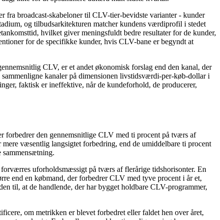
 fra broadcast-skabeloner til CLV-tier-bevidste varianter - kunder
stadium, og tilbudsarkitekturen matcher kundens værdiprofil i stedet
etankomsttid, hvilket giver meningsfuldt bedre resultater for de kunder,
ventioner for de specifikke kunder, hvis CLV-bane er begyndt at
ennemsnitlig CLV, er et andet økonomisk forslag end den kanal, der
 sammenligne kanaler på dimensionen livstidsværdi-per-køb-dollar i
inger, faktisk er ineffektive, når de kundeforhold, de producerer,
er forbedrer den gennemsnitlige CLV med ti procent på tværs af
ere væsentlig langsigtet forbedring, end de umiddelbare ti procent
ere sammensætning.
rværres uforholdsmæssigt på tværs af flerårige tidshorisonter. En
tørre end en købmand, der forbedrer CLV med tyve procent i år et,
unden til, at de handlende, der har bygget holdbare CLV-programmer,
cere, om metrikken er blevet forbedret eller faldet hen over året,