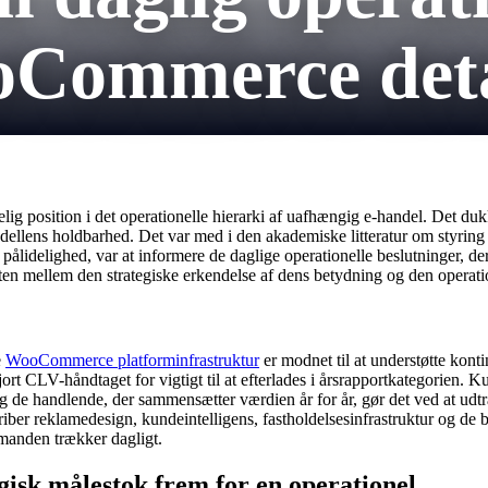
Commerce deta
elig position i det operationelle hierarki af uafhængig e-handel. Det du
ellens holdbarhed. Det var med i den akademiske litteratur om styring 
ålidelighed, var at informere de daglige operationelle beslutninger, der
n mellem den strategiske erkendelse af dens betydning og den operation
e
WooCommerce platforminfrastruktur
er modnet til at understøtte kon
ort CLV-håndtaget for vigtigt til at efterlades i årsrapportkategorien. K
, og de handlende, der sammensætter værdien år for år, gør det ved at udt
r reklamedesign, kundeintelligens, fastholdelsesinfrastruktur og de b
bmanden trækker dagligt.
isk målestok frem for en operationel