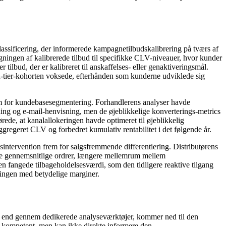
lassificering, der informerede kampagnetilbudskalibrering på tværs af
ingen af ​​kalibrerede tilbud til specifikke CLV-niveauer, hvor kunder
ilbud, der er kalibreret til anskaffelses- eller genaktiveringsmål.
h-tier-kohorten voksede, efterhånden som kunderne udviklede sig
rem for kundebasesegmentering. Forhandlerens analyser havde
ing og e-mail-henvisning, men de øjeblikkelige konverterings-metrics
ørede, at kanalallokeringen havde optimeret til øjeblikkelig
regeret CLV og forbedret kumulativ rentabilitet i det følgende år.
sintervention frem for salgsfremmende differentiering. Distributørens
dre gennemsnitlige ordrer, længere mellemrum mellem
ben fangede tilbageholdelsesværdi, som den tidligere reaktive tilgang
ingen med betydelige marginer.
e end gennem dedikerede analyseværktøjer, kommer ned til den
r kompetent, men kan ikke direkte informere den