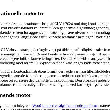
ationelle mønstre
rukturerede sin operationelle brug af CLV i 2024 omkring kontinuerlig k
ørt broadcast-tilbud kalibreret til den gennemsnitlige kunde; genopbygn
kendelse frem for aggressive rabatter, og lavere niveau-kunder modtager t
orbedringer og langsigtede skift i kundebasesammensætningen, hvor hig
 CLV-drevet strategi, der lagde vægt på tildeling af indkøbskanaler f
 en meningsfuldt lavere CLV end kunder erhvervet gennem organisk søgn
ucerede højere initiale konverteringsrater. Den CLV-bevidste analyse afsl
 allokering mod højere CLV-producerende kanaler gav både forbedret agg
ng til et kontoadministrationsformål, der lagde vægt på tilbageholdelse
 begyndt at antyde faldende engagement - reduceret ordrefrekvens, min
icere og adressere det, der førte til frakoblingen. Den proaktive indgri
annelse, der oversteg driftsomkostningerne ved kontostyringsinvester
mmende motor
 inde i en integreret
WooCommerce salgsfremmende platform
, snarer
port CLV. Et selvstændigt analyseværktøj kan producere CLV-beregninge