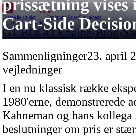
prissætning vise
GT BOGO
Engine
Cart-Side Decisio
Hjem
Alle artikler
Funktioner
Priser
Downloads
Få GT BOGO Engine →
GT BOGO Engine
›
Blog
›
Sa
Sammenligninger
23. april 
vejledninger
I en nu klassisk række eksp
​​1980'erne, demonstrerede
Kahneman og hans kollega 
beslutninger om pris er stær