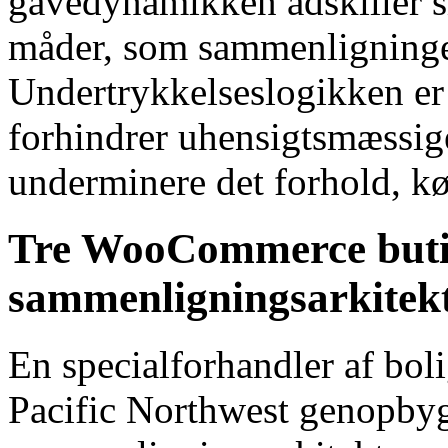
gavedynamikken adskiller s
måder, som sammenligningen
Undertrykkelseslogikken er
forhindrer uhensigtsmæssig
underminere det forhold, k
Tre WooCommerce butik
sammenligningsarkitekt
En specialforhandler af boli
Pacific Northwest genopby