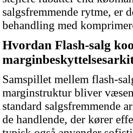
salgsfremmende rytme, er de
behandling med komprimere
Hvordan Flash-salg ko
marginbeskyttelsesarki
Samspillet mellem flash-sa
marginstruktur bliver væse
standard salgsfremmende arki
de handlende, der kører eff
typisk også anvender sofist