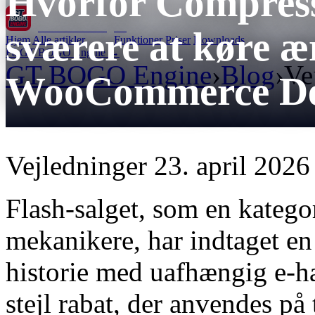
Hvorfor Compress
GT BOGO
Engine
sværere at køre ær
Hjem
Alle artikler
Funktioner
Priser
Downloads
Få GT BOGO Engine →
GT BOGO Engine
›
Blog
›
Ve
WooCommerce Det
Vejledninger
23. april 2026
Flash-salget, som en katego
mekanikere, har indtaget en
historie med uafhængig e-han
stejl rabat, der anvendes på 