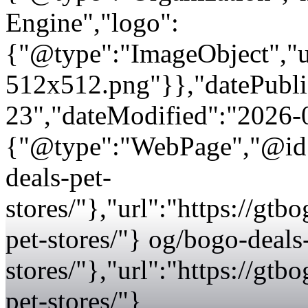
Engine","logo":
{"@type":"ImageObject","url
512x512.png"}},"datePubli
23","dateModified":"2026-
{"@type":"WebPage","@id":
deals-pet-
stores/"},"url":"https://gt
pet-stores/"} og/bogo-deals
stores/"},"url":"https://gt
pet-stores/"}