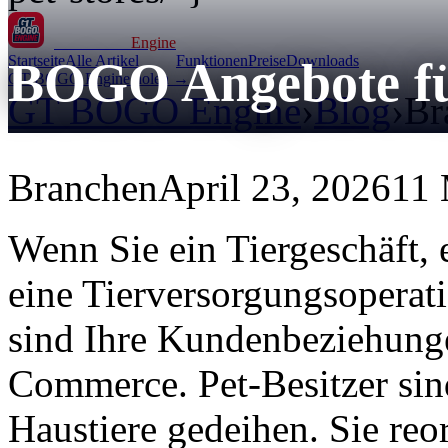
GT BOGO
Engine
Startseite
Alle Artikel
Funktionen
Preise
Downloads
BOGO Angebote für
GT BOGO Engine holen →
GT BOGO Engine
›
Blog
›
Br
Branchen
April 23, 2026
11 
Wenn Sie ein Tiergeschäft,
eine Tierversorgungsopera
sind Ihre Kundenbeziehunge
Commerce. Pet-Besitzer sind
Haustiere gedeihen. Sie re