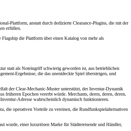
l-Plattform, anstatt durch dedizierte Clearance-Plugins, die mit der
n erfüllen.
ship die Plattform über einen Katalog von mehr als
.
ur statt als Noteingriff schwierig geworden ist, aus betrieblichen
gement-Ergebnisse, die das unentdeckte Spiel übersteigen, und
lfalt der Clear-Mechanic-Muster unterstützt, der Inventar-Dynamik
 früheren Epochen vererbt würde. Merchants, deren, deren, deren,
ce-Inventur-Adresse wahrscheinlich dynamisch funktionieren.
azu, die operativen Vorteile zu vereinen, die Rundfunkspielalternativen
urde, einer luxuriösen Marke für Städtereisende und Händler,