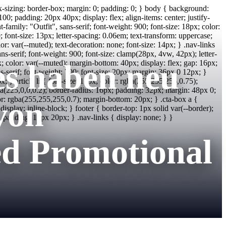
box-sizing: border-box; margin: 0; padding: 0; } body { background:
 100; padding: 20px 40px; display: flex; align-items: center; justify-
family: "Outfit", sans-serif; font-weight: 900; font-size: 18px; color:
0; font-size: 13px; letter-spacing: 0.06em; text-transform: uppercase;
or: var(--muted); text-decoration: none; font-size: 14px; } .nav-links
ns-serif; font-weight: 900; font-size: clamp(28px, 4vw, 42px); letter-
s haben neu
x; color: var(--muted); margin-bottom: 40px; display: flex; gap: 16px;
ans-serif; font-weight: 700; font-size: 20px; margin: 36px 0 12px; }
x; } article li { font-size: 16px; color: rgba(255,255,255,0.75);
gba(225,0,0,0.2); border-radius: 16px; padding: 32px; margin: 48px 0;
olor: rgba(255,255,255,0.7); margin-bottom: 20px; } .cta-box a {
von
isplay: inline-block; } footer { border-top: 1px solid var(--border);
 padding: 16px 20px; } .nav-links { display: none; } }
ed Promotional