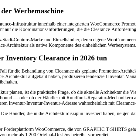
n der Werbemaschine
ance-Infrastruktur innerhalb einer integrierten WooCommerce Promotiona
t auf die Koordinationsanforderungen, die die Clearance-Anforderunge
t-Couture-Marke und Einzelhändler, deren eigene WooCommerce Flag
nce-Architektur als native Komponente des einheitlichen Werbesystems
 Inventory Clearance in 2026 tun
 Fall für die Behandlung von Clearance als geplante Promotion-Architekt
ce-Architektur aufgebaut haben, produzieren tendenziell Inventar-Mana
ibehalten.
 planen, ist die praktische Frage, ob die aktuelle Architektur die Vie
ound — oder ob der Händler mit Rundfunk-Reparatur-Mechanikern aus
it deren Inventur-Inventur-Inventur-Adresse wahrscheinlich mit Clearan
 Die Händler, die in die Architekturdisziplin investiert haben, neigen d
r Förderplattform WooCommerce, die von GRAPHIC T-SHIRTS gebaut w
n mehr als 1.200 Original-Designs betreibt, vorbereitet.