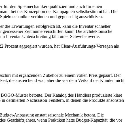
für den Spielmechaniker qualifiziert und auch für einen
aufmann bei der Konzeption der Kampagnen selbstbestimmt hat. Die
 Spielmechaniker verbinden und gegenseitig ausschließen.
 die Erwartungen erfolgreich ist, kann die Inventar schneller
ngemessener Zeiträume verschiffen kann. Die architektonische
n Inventar-Unterschreitung fällt unter Schwellenwerte.
22 Prozent aggregiert wurden, hat Clear-Ausführungs-Versagen als
hirr mit ergänzenden Zubehör zu einem vollen Preis gepaart. Der
eit, die ausreichend war, aber die vor dem Verkauf der Kunden nicht
t BOGO-Muster betonte. Der Katalog des Händlers produzierte klare
e in definierten Nachsaison-Fenstern, in denen die Produkte ansonsten
r-Budget-Anpassung anstatt saisonale Mechanik betont. Die
des Geschäftsjahres, wenn Praktiken hatte Budget-Kapazität, die vor