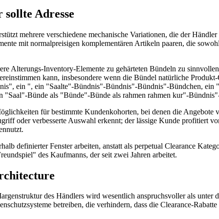
 sollte Adresse
stützt mehrere verschiedene mechanische Variationen, die der Händler
mente mit normalpreisigen komplementären Artikeln paaren, die sowohl
rere Alterungs-Inventory-Elemente zu gehärteten Bündeln zu sinnvolle
einstimmen kann, insbesondere wenn die Bündel natürliche Produkt-Gru
s", ein ", ein "Saalte"-Bündnis"-Bündnis"-Bündnis"-Bündchen, ein 
ein "Saal"-Bünde als "Bünde"-Bünde als rahmen rahmen kur"-Bündnis"
ce-Möglichkeiten für bestimmte Kundenkohorten, bei denen die Angebote
riff oder verbesserte Auswahl erkennt; der lässige Kunde profitiert v
ennutzt.
rhalb definierter Fenster arbeiten, anstatt als perpetual Clearance Ka
reundspiel" des Kaufmanns, der seit zwei Jahren arbeitet.
chitecture
rgenstruktur des Händlers wird wesentlich anspruchsvoller als unter 
schutzsysteme betreiben, die verhindern, dass die Clearance-Rabatte Tr