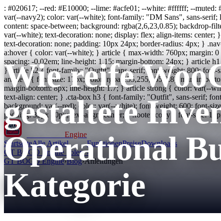
: #020617; --red: #E10000; --lime: #acfe01; --white: #ffffff; --muted:
var(--navy2); color: var(--white); font-family: "DM Sans", sans-serif; li
content: space-between; background: rgba(2,6,23,0.85); backdrop-filter:
var(--white); text-decoration: none; display: flex; align-items: center;
text-decoration: none; padding: 10px 24px; border-radius: 4px; } .nav-l
a:hover { color: var(--white); } article { max-width: 760px; margin: 0 
Wie reife Woo
spacing: -0.02em; line-height: 1.15; margin-bottom: 24px; } article h1 
} article h2 { font-family: "Outfit", sans-serif; font-weight: 800; font
article p { font-size: 17px; color: rgba(255,255,255,0.8); margin-bottom
margin-bottom: 8px; line-height: 1.7; } article strong { color: var(--
text-align: center; } .cta-box h3 { font-family: "Outfit", sans-serif; 
gestaltete Inv
background: var(--red); color: var(--white); font-weight: 600; font-siz
padding: 32px 40px; text-align: center; } .footer-copy { font-size: 
Operational B
GT BOGO
Engine
Startseite
Alle Artikel
Funktionen
Preise
Downloads
GT BOGO Engine holen →
GT BOGO Engine
›
Blog
›
Anleitungen
Kategorie