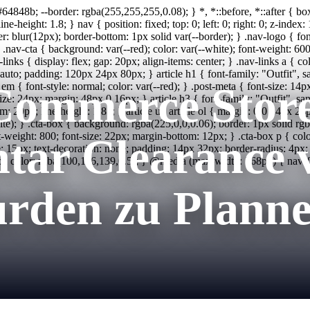
 #64848b; --border: rgba(255,255,255,0.08); } *, *::before, *::after { 
ne-height: 1.8; } nav { position: fixed; top: 0; left: 0; right: 0; z-index:
 blur(12px); border-bottom: 1px solid var(--border); } .nav-logo { font-
 } .nav-cta { background: var(--red); color: var(--white); font-weight: 60
inks { display: flex; gap: 20px; align-items: center; } .nav-links a { col
auto; padding: 120px 24px 80px; } article h1 { font-family: "Outfit", sa
Commerce Store
em { font-style: normal; color: var(--red); } .post-meta { font-size: 14p
-size: 24px; margin: 48px 0 16px; } article h3 { font-family: "Outfit", s
: 20px; line-height: 1.85; } article ul, article ol { margin: 0 0 24px 24p
white); } .cta-box { background: rgba(225,0,0,0.06); border: 1px solid r
font-weight: 800; font-size: 22px; margin-bottom: 12px; } .cta-box p { c
entar Clearance 
e: 15px; text-decoration: none; padding: 14px 32px; border-radius: 4px; d
12px; color: rgba(100,116,139,0.5); } @media (max-width: 768px) { nav {
urden zu Plann