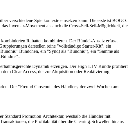
 über verschiedene Spielkontexte einsetzen kann. Die erste ist BOGO-
 das Inventar-Movement als auch die Cross-Sell-Sell-Möglichkeit, die
n kombinierten Rabatten kombinieren. Der Bündel-Ansatz erfasst
ppierungen darstellen (eine "vollständige Starter-Kit", ein
"Bündnis"-Bündchen, ein "Synd) als "Bündnis"), ein "Samme als
-Bündnis"-
 verhältnisgerechte Dynamik erzeugen. Der High-LTV-Kunde profitiert
on dem Clear Access, der zur Akquisition oder Reaktivierung
tegorien. Der "Freund Closeout" des Händlers, der zwei Wochen am
der Standard Promotion-Architektur, weshalb die Händler mit
ansaktionen, die Profitabilität über die Clearing-Schwellen hinaus