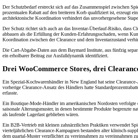
Der Schutzbedarf erstreckt sich auf das Zusammenspiel zwischen Spi
prozentualen Rabatt auf den breiteren Korb qualifiziert ist, erzeug
architektonische Koordination verhindert das unvorhergesehene Stape
Der Schutz richtet sich auch an das Inventar-Überlauf-Risiko, dass C
abbauen als die Erfüllung der Kunden-Erfahrungsschaden, wenn Kunde
Koordination zwischen der Clearance und dem Inventarzustand verhind
Die Cart-Abgabe-Daten aus dem Baymard Institute, aus fünfzig separ
ein erholbarer Beitrag zur Ausfalldynamik identifiziert.
Drei WooCommerce Stores, drei Clearance
Ein Spezial-Kochwarenhändler in New England hat seine Clearance-
vorherige Clearance-Ansatz des Händlers hatte Standardprozentrabat
erfasste.
Ein Boutique-Mode-Händler im amerikanischen Nordosten verfolgte e
saisonale Alterungsmuster, in denen bestimmte Produkte begrenzte natü
als laufende Lagerlast geblieben wären.
Ein B2B-Vertrieb mit kleinen zahnärztlichen Praktiken verwendet Spi
vierteljährlichen Clearance-Kampagnen bestanden alter klinisch-suppl
dem quartal-Muster verpflichtet zu vereinnahmen zu vereinnahmen z