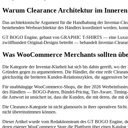
Warum Clearance Architektur im Innere
Das architektonische Argument für die Handhabung der Inventar-Clear
bestehenden Werbearchitektur des Händlers koordiniert werden, komm
GT BOGO Engine, gebaut von GRAPHIC T-SHIRTS — eine Luxus-Stad
zwölfhundert Original-Designs betreibt — behandelt Inventar-Cleara
Was WooCommerce Merchants sollten über
Die Kategorie der Inventar-Klarheit hat sich bis dahin gereift, wo der
Gründen gegen zu argumentieren. Die Händler, die eine reife Clearan
gleichzeitig die breiteren Kunden-Relationszyklen, die aggressiven be
Für unabhängige WooCommerce-Shops, die ihre 2026 Werbeinfrastruktur
des Händlers — BOGO-Patern, Bündel-Pricing, Tier-Aware, Timing-b
die Antwort ist unsichert ist, dass die Kunden, die mit deren, die m
Die Clearance-Kategorie ist nicht glamourös in ihrer operativen Sicht.
nicht übereinstimmen können.
Dieser Artikel wurde vom Redaktionsteam des GT BOGO Engine, de
deren eigener WooCommerce Store die Plattform über einen Katalog vo