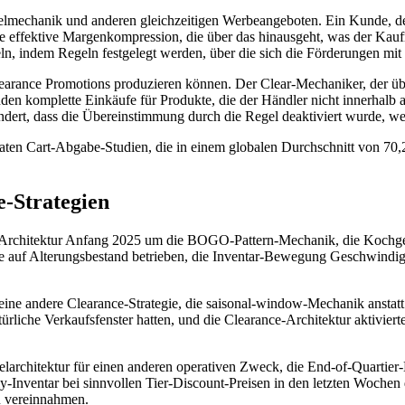
elmechanik und anderen gleichzeitigen Werbeangeboten. Ein Kunde, der 
t eine effektive Margenkompression, die über das hinausgeht, was der K
ln, indem Regeln festgelegt werden, über die sich die Förderungen mit
learance Promotions produzieren können. Der Clear-Mechaniker, der über
n komplette Einkäufe für Produkte, die der Händler nicht innerhalb a
ert, dass die Übereinstimmung durch die Regel deaktiviert wurde, wen
aten Cart-Abgabe-Studien, die in einem globalen Durchschnitt von 70,
-Strategien
Architektur Anfang 2025 um die BOGO-Pattern-Mechanik, die Kochgesc
te auf Alterungsbestand betrieben, die Inventar-Bewegung Geschwindigk
ine andere Clearance-Strategie, die saisonal-window-Mechanik anstat
rliche Verkaufsfenster hatten, und die Clearance-Architektur aktiviert
elarchitektur für einen anderen operativen Zweck, die End-of-Quartie
y-Inventar bei sinnvollen Tier-Discount-Preisen in den letzten Wochen 
u vereinnahmen.