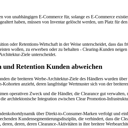
n von unabhängigen E-Commerce für, solange es E-Commerce existiert ha
gealtert haben, müssen von Inventar gelöscht werden, um Platz für den
sition oder Retentions-Wirtschaft in der Weise unterscheidet, dass das
meisten wollen, zu erwerben oder zu behalten - Clearing-Kunden neigen
chitektur-Ziele unterscheidet.
 und Retention Kunden abweichen
nden die breiteren Werbe-Architektur-Ziele des Händlers wurden übe
ohorten anzieht, deren langfristige Wertmuster sich von der breitere
timen operativen Zweck und die Händler, die Clearance gut verwalten,
e die architektonische Integration zwischen Clear Promotion-Infrastruktur
denkohortdynamik über Direkt-to-Consumer-Marken verfolgt und einheit
sprechenden Kundensegmentierungsdisziplin, die verhindert, dass die 
eren, deren, deren Clearance-Aktivitäten in ihre breitere Werbearchit