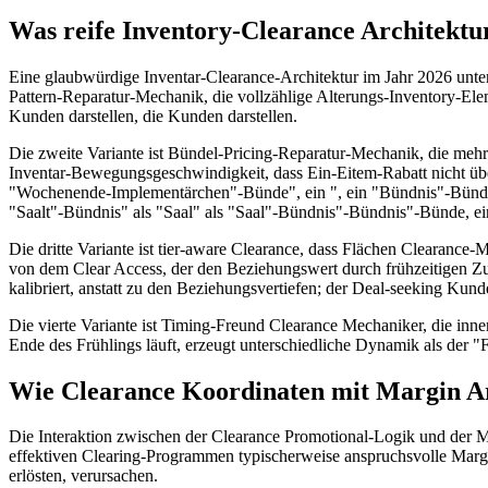
Was reife Inventory-Clearance Architektur
Eine glaubwürdige Inventar-Clearance-Architektur im Jahr 2026 unter
Pattern-Reparatur-Mechanik, die vollzählige Alterungs-Inventory-Ele
Kunden darstellen, die Kunden darstellen.
Die zweite Variante ist Bündel-Pricing-Reparatur-Mechanik, die meh
Inventar-Bewegungsgeschwindigkeit, dass Ein-Eitem-Rabatt nicht über
"Wochenende-Implementärchen"-Bünde", ein ", ein "Bündnis"-Bündni
"Saalt"-Bündnis" als "Saal" als "Saal"-Bündnis"-Bündnis"-Bünde, 
Die dritte Variante ist tier-aware Clearance, dass Flächen Clearan
von dem Clear Access, der den Beziehungswert durch frühzeitigen Zug
kalibriert, anstatt zu den Beziehungsvertiefen; der Deal-seeking Kund
Die vierte Variante ist Timing-Freund Clearance Mechaniker, die inne
Ende des Frühlings läuft, erzeugt unterschiedliche Dynamik als der "F
Wie Clearance Koordinaten mit Margin Ar
Die Interaktion zwischen der Clearance Promotional-Logik und der Ma
effektiven Clearing-Programmen typischerweise anspruchsvolle Margen
erlösten, verursachen.