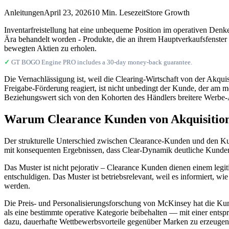
Anleitungen
April 23, 2026
10 Min. Lesezeit
Store Growth
Inventarfreistellung hat eine unbequeme Position im operativen Denke
Ära behandelt worden - Produkte, die an ihrem Hauptverkaufsfenster 
bewegten Aktien zu erholen.
✓
GT BOGO Engine PRO includes a 30-day money-back guarantee.
Die Vernachlässigung ist, weil die Clearing-Wirtschaft von der Akqui
Freigabe-Förderung reagiert, ist nicht unbedingt der Kunde, der am 
Beziehungswert sich von den Kohorten des Händlers breitere Werbe-Ar
Warum Clearance Kunden von Akquisition
Der strukturelle Unterschied zwischen Clearance-Kunden und den Ku
mit konsequenten Ergebnissen, dass Clear-Dynamik deutliche Kunden-K
Das Muster ist nicht pejorativ – Clearance Kunden dienen einem legi
entschuldigen. Das Muster ist betriebsrelevant, weil es informiert, wi
werden.
Die Preis- und Personalisierungsforschung von McKinsey hat die Kun
als eine bestimmte operative Kategorie beibehalten — mit einer ent
dazu, dauerhafte Wettbewerbsvorteile gegenüber Marken zu erzeugen, d