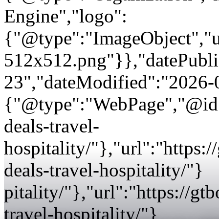
Engine","logo":
{"@type":"ImageObject","url
512x512.png"}},"datePubli
23","dateModified":"2026-
{"@type":"WebPage","@id":
deals-travel-
hospitality/"},"url":"https
deals-travel-hospitality/"}
pitality/"},"url":"https://
travel-hospitality/"}