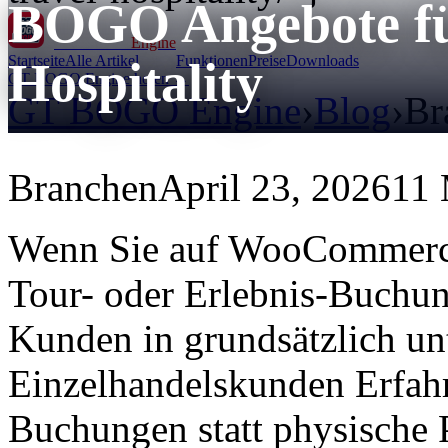
BOGO Angebote fü
GT BOGO
Engine
Startseite
Alle Artikel
Funktionen
Preise
Downloads
Hospitality
GT BOGO Engine holen →
GT BOGO Engine
›
Blog
›
Br
Branchen
April 23, 2026
11 
Wenn Sie auf WooCommerce 
Tour- oder Erlebnis-Buchun
Kunden in grundsätzlich un
Einzelhandelskunden Erfahr
Buchungen statt physische P