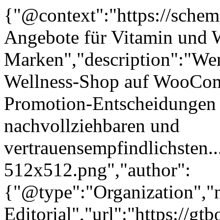
{"@context":"https://sche
Angebote für Vitamin und 
Marken","description":"Wen
Wellness-Shop auf WooComm
Promotion-Entscheidungen a
nachvollziehbaren und
vertrauensempfindlichsten..
512x512.png","author":
{"@type":"Organization"
Editorial","url":"https://g