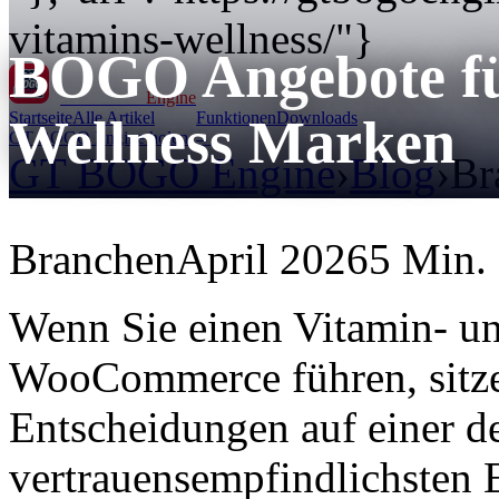
vitamins-wellness/"}
BOGO Angebote fü
GT BOGO
Engine
Startseite
Alle Artikel
Funktionen
Downloads
Wellness Marken
GT BOGO Engine holen →
GT BOGO Engine
›
Blog
›
Br
Branchen
April 2026
5 Min. 
Wenn Sie einen Vitamin- u
WooCommerce führen, sitze
Entscheidungen auf einer d
vertrauensempfindlichsten 