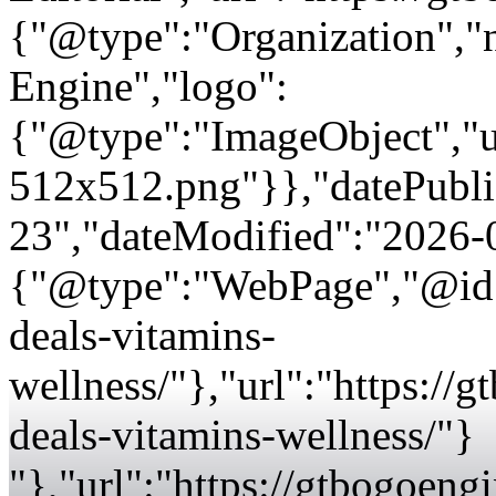
{"@type":"Organization"
Engine","logo":
{"@type":"ImageObject","url
512x512.png"}},"datePubli
23","dateModified":"2026-
{"@type":"WebPage","@id":
deals-vitamins-
wellness/"},"url":"https:/
deals-vitamins-wellness/"}
"},"url":"https://gtbogoeng