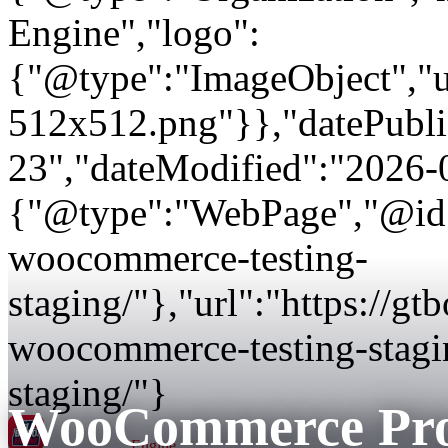
Engine","logo":
{"@type":"ImageObject","url
512x512.png"}},"datePubli
23","dateModified":"2026-
{"@type":"WebPage","@id":
woocommerce-testing-
staging/"},"url":"https://g
woocommerce-testing-stagi
staging/"}
WooCommerce Prom
GT BOGO
Engine