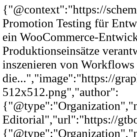
{"@context":"https://sche
Promotion Testing für Entw
ein WooCommerce-Entwickle
Produktionseinsätze verantwo
inszenieren von Workflows 
die...","image":"https://gra
512x512.png","author":
{"@type":"Organization"
Editorial","url":"https://g
{"@type":"Organization"