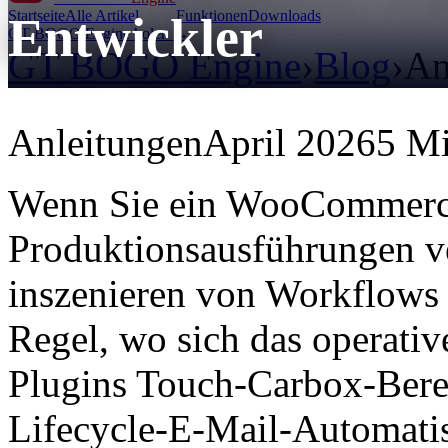
Startseite
Alle Artikel
Funktionen
Downloads
Entwickler
GT BOGO Engine holen →
GT BOGO Engine
›
Blog
›
An
Anleitungen
April 2026
5 Mi
Wenn Sie ein WooCommerce-
Produktionsausführungen ver
inszenieren von Workflows 
Regel, wo sich das operativ
Plugins Touch-Carbox-Ber
Lifecycle-E-Mail-Automati