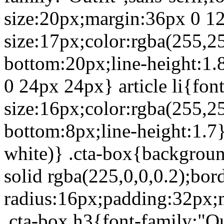
size:20px;margin:36px 0 12
size:17px;color:rgba(255,2
bottom:20px;line-height:1.85
0 24px 24px} article li{font
size:16px;color:rgba(255,2
bottom:8px;line-height:1.7} 
white)} .cta-box{backgroun
solid rgba(225,0,0,0.2);bor
radius:16px;padding:32px;m
.cta-box h3{font-family:"Out