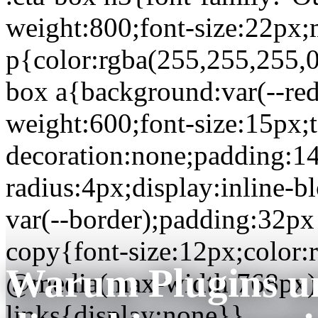
weight:800;font-size:22px;
p{color:rgba(255,255,255,0
box a{background:var(--red)
weight:600;font-size:15px;t
decoration:none;padding:1
radius:4px;display:inline-b
var(--border);padding:32px 
copy{font-size:12px;color:
Warum Plugins u
@media(max-width:768px)
links{display:none}}