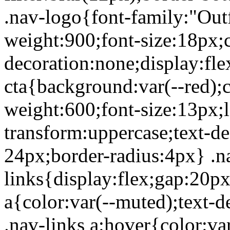
.nav-logo{font-family:"Outfi
weight:900;font-size:18px;c
decoration:none;display:fle
cta{background:var(--red);c
weight:600;font-size:13px;l
transform:uppercase;text-d
24px;border-radius:4px} .n
links{display:flex;gap:20px
a{color:var(--muted);text-d
.nav-links a:hover{color:va