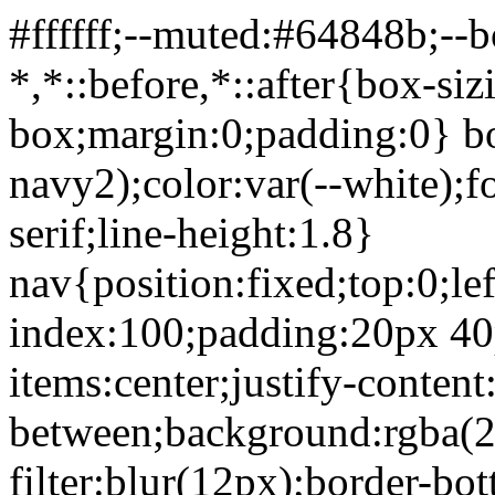
#ffffff;--muted:#64848b;--
*,*::before,*::after{box-siz
box;margin:0;padding:0} b
navy2);color:var(--white);
serif;line-height:1.8}
nav{position:fixed;top:0;lef
index:100;padding:20px 40p
items:center;justify-content
between;background:rgba(2
filter:blur(12px);border-bo