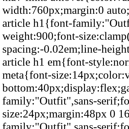
width:760px;margin:0 auto
article h1{font-family:"Outf
weight:900;font-size:clamp
spacing:-0.02em;line-heigh
article h1 em{font-style:nor
meta{font-size:14px;color:
bottom:40px;display:flex;ga
family:"Outfit",sans-serif;f
size:24px;margin:48px 0 16
family:"Outfit",sans-serif;f