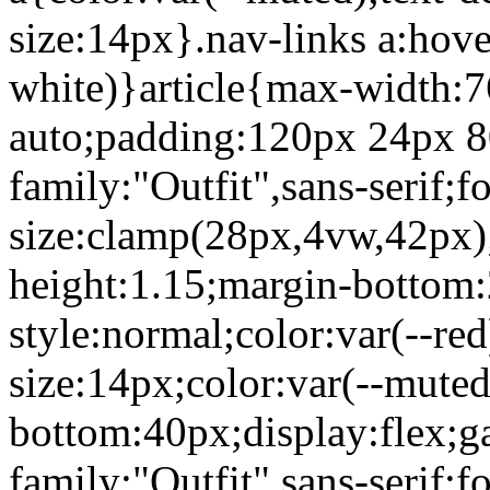
size:14px}.nav-links a:hove
white)}article{max-width:
auto;padding:120px 24px 80
family:"Outfit",sans-serif;f
size:clamp(28px,4vw,42px);
height:1.15;margin-bottom:
style:normal;color:var(--re
size:14px;color:var(--mute
bottom:40px;display:flex;g
family:"Outfit",sans-serif;f