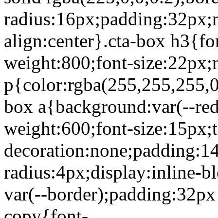
radius:16px;padding:32px;m
align:center}.cta-box h3{fon
weight:800;font-size:22px
p{color:rgba(255,255,255,0
box a{background:var(--red)
weight:600;font-size:15px;t
decoration:none;padding:1
radius:4px;display:inline-b
var(--border);padding:32px 
copy{font-