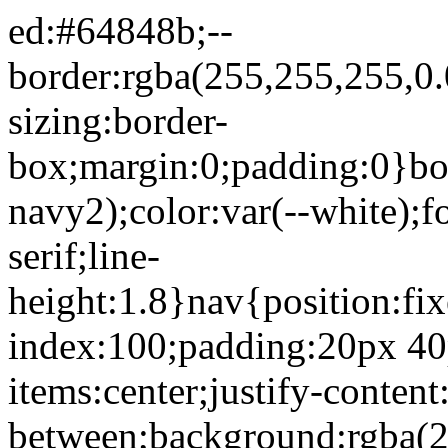
ed:#64848b;--
border:rgba(255,255,255,0.0
sizing:border-
box;margin:0;padding:0}bo
navy2);color:var(--white);
serif;line-
height:1.8}nav{position:fixe
index:100;padding:20px 40p
items:center;justify-content
between;background:rgba(2