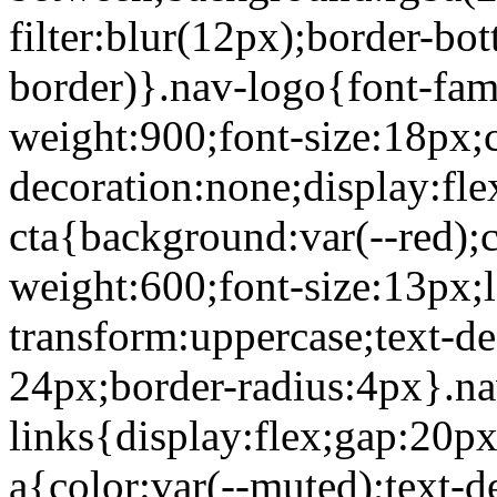
filter:blur(12px);border-bot
border)}.nav-logo{font-fami
weight:900;font-size:18px;c
decoration:none;display:fle
cta{background:var(--red);c
weight:600;font-size:13px;l
transform:uppercase;text-d
24px;border-radius:4px}.na
links{display:flex;gap:20px
a{color:var(--muted);text-d