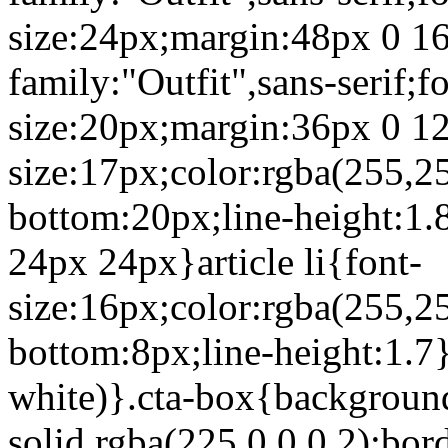
size:24px;margin:48px 0 16
family:"Outfit",sans-serif;f
size:20px;margin:36px 0 12
size:17px;color:rgba(255,2
bottom:20px;line-height:1.8
24px 24px}article li{font-
size:16px;color:rgba(255,2
bottom:8px;line-height:1.7}
white)}.cta-box{background
solid rgba(225,0,0,0.2);bor