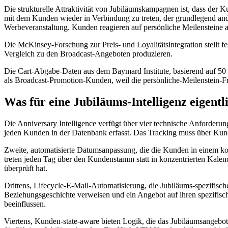
Die strukturelle Attraktivität von Jubiläumskampagnen ist, dass der
mit dem Kunden wieder in Verbindung zu treten, der grundlegend ande
Werbeveranstaltung. Kunden reagieren auf persönliche Meilensteine 
Die McKinsey-Forschung zur Preis- und Loyalitätsintegration stellt f
Vergleich zu den Broadcast-Angeboten produzieren.
Die Cart-Abgabe-Daten aus dem Baymard Institute, basierend auf 50
als Broadcast-Promotion-Kunden, weil die persönliche-Meilenstein-Fri
Was für eine Jubiläums-Intelligenz eigentli
Die Anniversary Intelligence verfügt über vier technische Anforderu
jeden Kunden in der Datenbank erfasst. Das Tracking muss über Kun
Zweite, automatisierte Datumsanpassung, die die Kunden in einem kon
treten jeden Tag über den Kundenstamm statt in konzentrierten Kale
überprüft hat.
Drittens, Lifecycle-E-Mail-Automatisierung, die Jubiläums-spezifis
Beziehungsgeschichte verweisen und ein Angebot auf ihren spezifis
beeinflussen.
Viertens, Kunden-state-aware bieten Logik, die das Jubiläumsangebot 