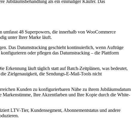
re Jubiläumsbehandlung als ein einmaliger Käufer. Das
orm umfasst 48 Superpowers, die innerhalb von WooCommerce
ig unter Ihrer Marke läuft.
gen. Das Datumstracking geschieht kontinuierlich, wenn Aufträge
konfigurieren oder pflegen das Datumstracking – die Plattform
e Erkennung läuft täglich statt auf Batch-Zeitplänen, was bedeutet,
die Zielgenauigkeit, die Sendungs-E-Mail-Tools nicht
 erreichen Kunden zu konfigurierbaren Nähe zu ihrem Jubiläumsdatum
re Markenstimme, Ihre Akzentfarben und Ihre Kopie durch die White-
tifiziert LTV-Tier, Kundensegment, Abonnementstatus und andere
oduzieren.