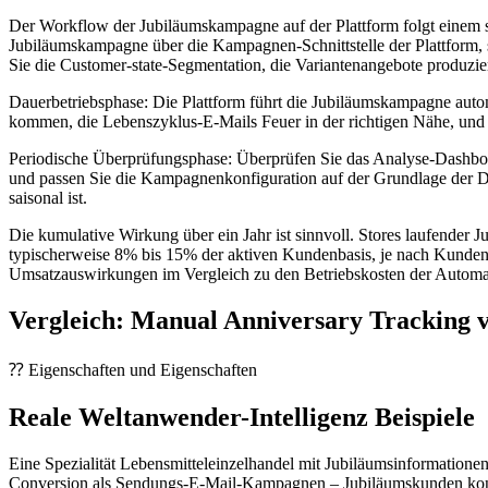
Der Workflow der Jubiläumskampagne auf der Plattform folgt einem st
Jubiläumskampagne über die Kampagnen-Schnittstelle der Plattform, 
Sie die Customer-state-Segmentation, die Variantenangebote produzier
Dauerbetriebsphase: Die Plattform führt die Jubiläumskampagne au
kommen, die Lebenszyklus-E-Mails Feuer in der richtigen Nähe, und 
Periodische Überprüfungsphase: Überprüfen Sie das Analyse-Dashbo
und passen Sie die Kampagnenkonfiguration auf der Grundlage der Da
saisonal ist.
Die kumulative Wirkung über ein Jahr ist sinnvoll. Stores laufender J
typischerweise 8% bis 15% der aktiven Kundenbasis, je nach Kunden- 
Umsatzauswirkungen im Vergleich zu den Betriebskosten der Automati
Vergleich: Manual Anniversary Tracking v
⁇ Eigenschaften und Eigenschaften
Reale Weltanwender-Intelligenz Beispiele
Eine Spezialität Lebensmitteleinzelhandel mit Jubiläumsinformation
Conversion als Sendungs-E-Mail-Kampagnen – Jubiläumskunden konver