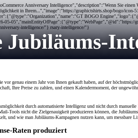
ooCommerce Anniversary Intelligence","description":"Wenn Sie einen
glichkeit in Ihrem...","image":"https://graphictshirts.shop/bogo/ic
her":{"@type":"Organization","name":"GT BOGO Engine","logo":{"@typ
26-05-05","mainEntityOfPage":{"@type":"WebPage","@id":"https://
iversary-intelligence/"} rsary-intelligence/"}
ubiläums-Inte
e vor genau einem Jahr von Ihnen gekauft haben, auf der höchstmögl
tschaft, Ihre Preise zu zahlen, und einen Kalendermoment, der ungewöhn
möglichkeit durch automatisierte Intelligenz und nicht durch manuelle
-Mail-Tools nicht die Zielgenauigkeit produzieren können, die Jubilä
kelt, und wie man Jubiläums-Kampagnen nutzen kann, um messbare Lif
se-Raten produziert