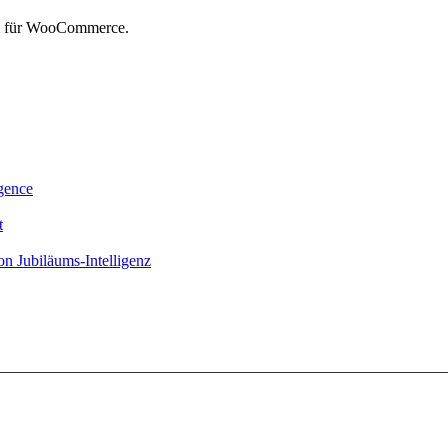
rm für WooCommerce.
igence
t
on Jubiläums-Intelligenz