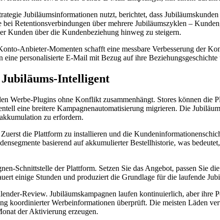
tegie Jubiläumsinformationen nutzt, berichtet, dass Jubiläumskunde
ei Retentionsverbindungen über mehrere Jubiläumszyklen – Kunden, di
er Kunden über die Kundenbeziehung hinweg zu steigern.
 Konto-Anbieter-Momenten schafft eine messbare Verbesserung der K
en eine personalisierte E-Mail mit Bezug auf ihre Beziehungsgeschichte
Jubiläums-Intelligent
en Werbe-Plugins ohne Konflikt zusammenhängt. Stores können die Pla
entell eine breitere Kampagnenautomatisierung migrieren. Die Jubiläums
nakkumulation zu erfordern.
 Zuerst die Plattform zu installieren und die Kundeninformationenschi
nsegmente basierend auf akkumulierter Bestellhistorie, was bedeutet, d
n-Schnittstelle der Plattform. Setzen Sie das Angebot, passen Sie die
ert einige Stunden und produziert die Grundlage für die laufende Jub
kalender-Review. Jubiläumskampagnen laufen kontinuierlich, aber ihr
 koordinierter Werbeinformationen überprüft. Die meisten Läden vervol
onat der Aktivierung erzeugen.