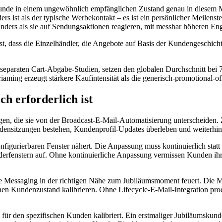
 Kunde in einem ungewöhnlich empfänglichen Zustand genau in diesem M
rs ist als der typische Werbekontakt – es ist ein persönlicher Meilen
anders als sie auf Sendungsaktionen reagieren, mit messbar höheren E
est, dass die Einzelhändler, die Angebote auf Basis der Kundengeschic
 separaten Cart-Abgabe-Studien, setzen den globalen Durchschnitt be
aming erzeugt stärkere Kaufintensität als die generisch-promotional-of
ch erforderlich ist
ngen, die sie von der Broadcast-E-Mail-Automatisierung unterscheiden.
densitzungen bestehen, Kundenprofil-Updates überleben und weiterhin 
figurierbaren Fenster nähert. Die Anpassung muss kontinuierlich stat
nderfenstern auf. Ohne kontinuierliche Anpassung vermissen Kunden ih
che Messaging in der richtigen Nähe zum Jubiläumsmoment feuert. Die
chen Kundenzustand kalibrieren. Ohne Lifecycle-E-Mail-Integration pr
für den spezifischen Kunden kalibriert. Ein erstmaliger Jubiläumskunde