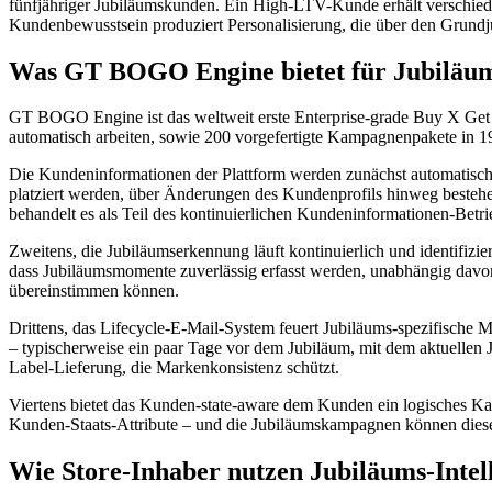
fünfjähriger Jubiläumskunden. Ein High-LTV-Kunde erhält verschied
Kundenbewusstsein produziert Personalisierung, die über den Grundj
Was GT BOGO Engine bietet für Jubiläums
GT BOGO Engine ist das weltweit erste Enterprise-grade Buy X Ge
automatisch arbeiten, sowie 200 vorgefertigte Kampagnenpakete in 19
Die Kundeninformationen der Plattform werden zunächst automatisch 
platziert werden, über Änderungen des Kundenprofils hinweg bestehen
behandelt es als Teil des kontinuierlichen Kundeninformationen-Betri
Zweitens, die Jubiläumserkennung läuft kontinuierlich und identifizi
dass Jubiläumsmomente zuverlässig erfasst werden, unabhängig davon,
übereinstimmen können.
Drittens, das Lifecycle-E-Mail-System feuert Jubiläums-spezifische
– typischerweise ein paar Tage vor dem Jubiläum, mit dem aktuellen
Label-Lieferung, die Markenkonsistenz schützt.
Viertens bietet das Kunden-state-aware dem Kunden ein logisches Ka
Kunden-Staats-Attribute – und die Jubiläumskampagnen können diese 
Wie Store-Inhaber nutzen Jubiläums-Intell