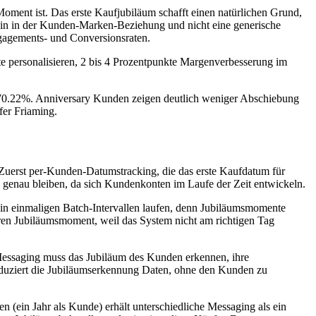
oment ist. Das erste Kaufjubiläum schafft einen natürlichen Grund,
stein in der Kunden-Marken-Beziehung und nicht eine generische
ngagements- und Conversionsraten.
hte personalisieren, 2 bis 4 Prozentpunkte Margenverbesserung im
i 70.22%. Anniversary Kunden zeigen deutlich weniger Abschiebung
fer Friaming.
 Zuerst per-Kunden-Datumstracking, die das erste Kaufdatum für
genau bleiben, da sich Kundenkonten im Laufe der Zeit entwickeln.
t in einmaligen Batch-Intervallen laufen, denn Jubiläumsmomente
ren Jubiläumsmoment, weil das System nicht am richtigen Tag
 Messaging muss das Jubiläum des Kunden erkennen, ihre
oduziert die Jubiläumserkennung Daten, ohne den Kunden zu
n (ein Jahr als Kunde) erhält unterschiedliche Messaging als ein