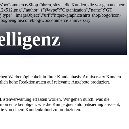
 WooCommerce-Shop führen, sitzen die Kunden, die vor genau einem
on-512x512.png","author":{"@type":"Organization","name":"GT
e":"ImageObject","url":"https://graphictshirts.shop/bogo/icon-
gtbogoengine.com/blog/woocommerce-anniversary-
lligenz
ichen Werbemöglichkeit in Ihrer Kundenbasis. Anniversary Kunden
lich hohe Reaktionsraten auf relevante Angebote produziert.
 Listenverwaltung erfassen wollen. Wir gehen durch, was die
umsmomente benötigen, wie die Kampagnenautomatisierung aussieht,
te von einem Kundenkohort zu produzieren.