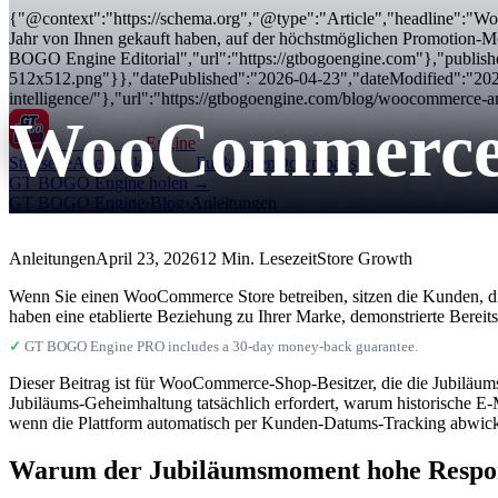
{"@context":"https://schema.org","@type":"Article","headline":"W
Jahr von Ihnen gekauft haben, auf der höchstmöglichen Promotion-Mö
BOGO Engine Editorial","url":"https://gtbogoengine.com"},"publis
512x512.png"}},"datePublished":"2026-04-23","dateModified":"20
intelligence/"},"url":"https://gtbogoengine.com/blog/woocommerce-ann
WooCommerce J
GT BOGO
Engine
Startseite
Alle Artikel
Funktionen
Downloads
GT BOGO Engine holen →
GT BOGO Engine
›
Blog
›
Anleitungen
Anleitungen
April 23, 2026
12 Min. Lesezeit
Store Growth
Wenn Sie einen WooCommerce Store betreiben, sitzen die Kunden, di
haben eine etablierte Beziehung zu Ihrer Marke, demonstrierte Berei
✓
GT BOGO Engine PRO includes a 30-day money-back guarantee.
Dieser Beitrag ist für WooCommerce-Shop-Besitzer, die die Jubiläums
Jubiläums-Geheimhaltung tatsächlich erfordert, warum historische E
wenn die Plattform automatisch per Kunden-Datums-Tracking abwic
Warum der Jubiläumsmoment hohe Respon