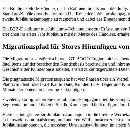
Ein Boutique-Mode-Händler, der im Rahmen ihrer Kundenbindungsstra
Standard-Kanäle erworben wurden.Die Rolle der Jubiläumskampagne b
zweite Jubiläumskampagne zu reagieren und dabei das Engagement d
Ein B2B-Distributor mit Jubiläums-Geheimdienst zur Erfassung von
erreichen ihr erstes Jahr Jubiläum mit der Marke des Händlers, erhalt
Migrationspfad für Stores Hinzufügen von 
Die Migration ist zerstörerisch, weil GT BOGO Engine mit bestehend
Intelligenz auf der bestehenden Kundenbasis bereitstellen und inkrem
Geschichte der Kundenbasis arbeitet, anstatt zukunftsgerichtete Date
Die pragmatische Migrationssequenz hat vier Phasen über ein Viertel.
Plattform identifiziert Erst-Käufe-Date, Kunden-LTV-Teiger und Kunde
Monate der Datenanreicherung zu benötigen.
Zweitens, konfigurieren Sie die Jubiläumskampagne über die Kampagne
Segmentation und aktivieren Sie die Kampagne. Die Konfiguration dau
Viertens, integrieren Sie Jubiläumskampagnen in die breitere Werbe
Lebenszyklusautomatisierung und anderen Werbemustern zur Erstellung
Jubiläumskampagnen, die messbare Umsatzauswirkungen im ersten M