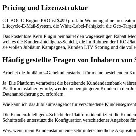
Pricing und Lizenzstruktur
GT BOGO Engine PRO ist $499 pro Jahr Wohnung ohne pro-feature Prei
Lifecycle-E-Mail-System, die White-Label-Fähigkeit, die Geo-Target
Das kostenlose Kern-Plugin beinhaltet den wagenseitigen Rabatt-Mech
weil es die Kunden-Intelligenz-Schicht, die im Rahmen der PRO-Plattf
sie wollen Jubiläum Kampagnen, Kunden LTV-Scoring und die volle 
Häufig gestellte Fragen von Inhabern von 
Arbeitet die Jubiläums-Geheimdienstarbeit für meine bestehenden Kund
Ja. Die Plattform verarbeitet die bestehende Kundendatenbank während
Plattform installiert wurde, werden neben jüngeren Kunden in den Ju
Datenanreicherung zu erfordern.
Wie kann ich das Jubiläumsangebot für verschiedene Kundensegment
Die Kunden-Intelligenz-Schicht der Plattform identifiziert die Ku
Schnittstelle unterstützt die Konfiguration verschiedener Angebote 
Was, wenn mein Kundenstamm eine sehr unterschiedliche Akquisitions