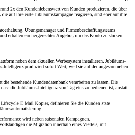
n rund 2x den Kundenlebenswert von Kunden produzieren, die über
e auf ihre erste Jubiläumskampagne reagieren, sind eher auf ihre
ontoerhaltung. Übungsmanager und Firmenbeschaffungsteams
 und erhalten ein tiergerechtes Angebot, um das Konto zu stärken.
ttform neben dem aktuellen Werbesystem installieren, Jubiläums-
-Intelligenz produziert sofort Wert, weil sie auf der angesammelten
cht die bestehende Kundendatenbank verarbeiten zu lassen. Die
ass die Jubiläums-Intelligenz von Tag eins zu bedienen ist, anstatt
 Lifecycle-E-Mail-Kopier, definieren Sie die Kunden-state-
iläumsautomatisierung.
e Performance wird neben saisonalen Kampagnen,
lständigen die Migration innerhalb eines Viertels, mit