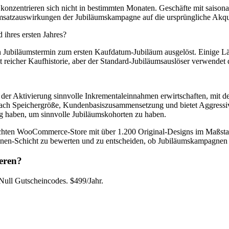
onzentrieren sich nicht in bestimmten Monaten. Geschäfte mit saison
satzauswirkungen der Jubiläumskampagne auf die ursprüngliche Akquisi
ihres ersten Jahres?
n Jubiläumstermin zum ersten Kaufdatum-Jubiläum ausgelöst. Einige L
reicher Kaufhistorie, aber der Standard-Jubiläumsauslöser verwendet 
er Aktivierung sinnvolle Inkrementaleinnahmen erwirtschaften, mit de
 nach Speichergröße, Kundenbasiszusammensetzung und bietet Aggressiv
g haben, um sinnvolle Jubiläumskohorten zu haben.
 WooCommerce-Store mit über 1.200 Original-Designs im Maßstab. 
nen-Schicht zu bewerten und zu entscheiden, ob Jubiläumskampagnen 
eren?
ll Gutscheincodes. $499/Jahr.