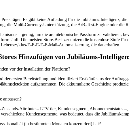
sträger. Es gibt keine Aufladung für die Jubiläums-Intelligenz, die
ing, die Multi-Currency-Unterstützung, die A/B-Test-Engine oder die 
anismus – genug, um die architektonische Passform zu validieren, bevo
orm läuft. Die meisten Store-Besitzer nutzen die kostenlose Stufe für
Lebenszyklus-E-E-E-E-E-Mail-Automatisierung, die dauerhaften.
Stores Hinzufügen von Jubiläums-Intelligen
en vor der Installation der Plattform?
 der ersten Bereitstellung und identifiziert Erstkäufe aus der Auftrags
biläumsdetektion aufgenommen. Die akkumulierte Geschichte produziert
e anpassen?
nden-Zustands-Attribute – LTV tier, Kundensegment, Abonnementstatus
für verschiedene Kundensegmente, was bedeutet, dass die Jubiläumskam
saisonalität (in bestimmten Monaten konzentriert) hat?