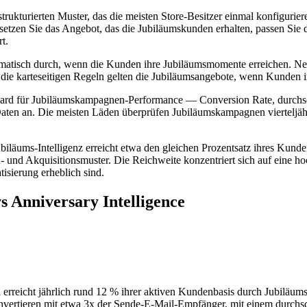
rukturierten Muster, das die meisten Store-Besitzer einmal konfigurie
setzen Sie das Angebot, das die Jubiläumskunden erhalten, passen Sie
t.
tomatisch durch, wenn die Kunden ihre Jubiläumsmomente erreichen. N
die karteseitigen Regeln gelten die Jubiläumsangebote, wenn Kunden 
ard für Jubiläumskampagnen-Performance — Conversion Rate, durchsc
ten an. Die meisten Läden überprüfen Jubiläumskampagnen vierteljährl
ubiläums-Intelligenz erreicht etwa den gleichen Prozentsatz ihres Kund
und Akquisitionsmuster. Die Reichweite konzentriert sich auf eine ho
sierung erheblich sind.
s Anniversary Intelligence
en erreicht jährlich rund 12 % ihrer aktiven Kundenbasis durch Jubil
tieren mit etwa 3x der Sende-E-Mail-Empfänger, mit einem durchschn