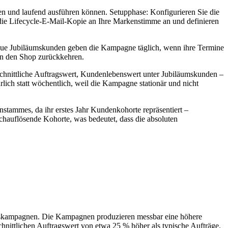
ren und laufend ausführen können. Setupphase: Konfigurieren Sie die
 die Lifecycle-E-Mail-Kopie an Ihre Markenstimme an und definieren
eue Jubiläumskunden geben die Kampagne täglich, wenn ihre Termine
in den Shop zurückkehren.
hnittliche Auftragswert, Kundenlebenswert unter Jubiläumskunden –
ich statt wöchentlich, weil die Kampagne stationär und nicht
enstammes, da ihr erstes Jahr Kundenkohorte repräsentiert –
chauflösende Kohorte, was bedeutet, dass die absoluten
äumskampagnen. Die Kampagnen produzieren messbar eine höhere
ittlichen Auftragswert von etwa 25 % höher als typische Aufträge.