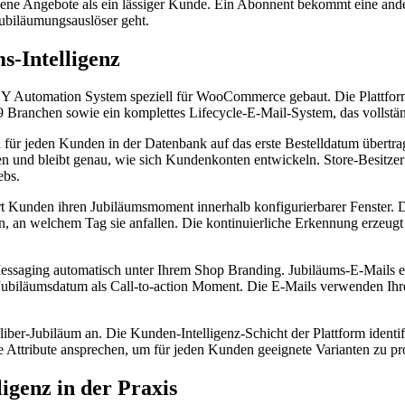
ene Angebote als ein lässiger Kunde. Ein Abonnent bekommt eine ande
ubiläumungsauslöser geht.
-Intelligenz
t Y Automation System speziell für WooCommerce gebaut. Die Plattf
 Branchen sowie ein komplettes Lifecycle-E-Mail-System, das vollständ
für jeden Kunden in der Datenbank auf das erste Bestelldatum übertra
 und bleibt genau, wie sich Kundenkonten entwickeln. Store-Besitzer 
ebs.
ert Kunden ihren Jubiläumsmoment innerhalb konfigurierbarer Fenster. Di
 an welchem Tag sie anfallen. Die kontinuierliche Erkennung erzeugt 
 Messaging automatisch unter Ihrem Shop Branding. Jubiläums-E-Mails
 Jubiläumsdatum als Call-to-action Moment. Die E-Mails verwenden Ih
liber-Jubiläum an. Die Kunden-Intelligenz-Schicht der Plattform iden
Attribute ansprechen, um für jeden Kunden geeignete Varianten zu pr
igenz in der Praxis