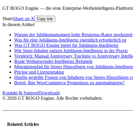
GT BOGO Engine — die erste Enterprise-Werbeintelligenz-Plattfo
Share
Share on X
Copy link
In diesem Artikel
Warum der Jubiläumsmoment hohe Response-Raten produziert
Was für eine Jubiläums-Intelligenz eigentlich erforderlich ist
Was GT BOGO Engine bietet für Jubiläums-Intelligenz
Wie Store-Inhaber nutzen Jubiläums-Intelligenz in der Praxis
Vergleich: Manual Anniversary Tracking vs Anniversary Intell
Reale Weltanwender-Intelligenz Beispiele
Migrationspfad für Stores Hinzufügen von Jubiläums-Intelligen
Pricing und Lizenzstruktur
Häufig gestellte Fragen von Inhabern von Stores Hinzufügen v
Bereit, Ihre WooCommerce Promotions zu automatisieren?
Kontakt & Support
Downloads
© 2026 GT BOGO Engine. Alle Rechte vorbehalten.
Related Articles