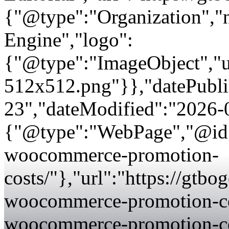
{"@type":"Organization"
Engine","logo":
{"@type":"ImageObject","url
512x512.png"}},"datePubli
23","dateModified":"2026-
{"@type":"WebPage","@id":
woocommerce-promotion-
costs/"},"url":"https://gtb
woocommerce-promotion-cos
woocommerce-promotion-co