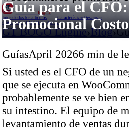
Guía para el CF
GT BOGO
Engine
Inicio
Todos los artículos
Características
Descargas
Promocional Costo
Obtener GT BOGO Engine →
GT BOGO Engine
›
Blog
›
Gu
Guías
April 2026
6 min de le
Si usted es el CFO de un ne
que se ejecuta en WooComm
probablemente se ve bien en 
su intestino. El equipo de 
levantamiento de ventas dur