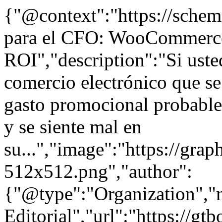
{"@context":"https://schem
para el CFO: WooCommerce
ROI","description":"Si ust
comercio electrónico que s
gasto promocional probablem
y se siente mal en
su...","image":"https://grap
512x512.png","author":
{"@type":"Organization"
Editorial","url":"https://g