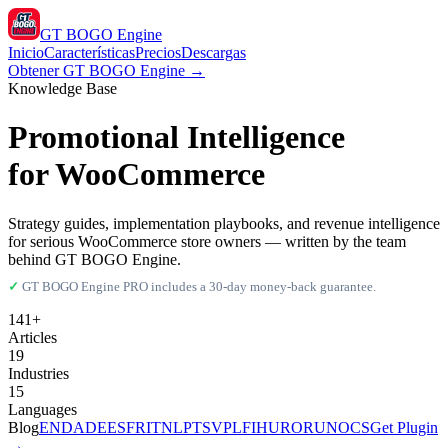
GT BOGO
Engine
Inicio
Características
Precios
Descargas
Obtener GT BOGO Engine →
Knowledge Base
Promotional Intelligence
for WooCommerce
Strategy guides, implementation playbooks, and revenue intelligence
for serious WooCommerce store owners — written by the team
behind GT BOGO Engine.
✓
GT BOGO Engine PRO includes a 30-day money-back guarantee.
141+
Articles
19
Industries
15
Languages
Blog
EN
DA
DE
ES
FR
IT
NL
PT
SV
PL
FI
HU
RO
RU
NO
CS
Get Plugin
→