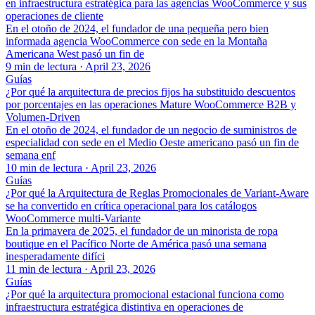
en infraestructura estratégica para las agencias WooCommerce y sus
operaciones de cliente
En el otoño de 2024, el fundador de una pequeña pero bien
informada agencia WooCommerce con sede en la Montaña
Americana West pasó un fin de
9 min de lectura
·
April 23, 2026
Guías
¿Por qué la arquitectura de precios fijos ha substituido descuentos
por porcentajes en las operaciones Mature WooCommerce B2B y
Volumen-Driven
En el otoño de 2024, el fundador de un negocio de suministros de
especialidad con sede en el Medio Oeste americano pasó un fin de
semana enf
10 min de lectura
·
April 23, 2026
Guías
¿Por qué la Arquitectura de Reglas Promocionales de Variant-Aware
se ha convertido en crítica operacional para los catálogos
WooCommerce multi-Variante
En la primavera de 2025, el fundador de un minorista de ropa
boutique en el Pacífico Norte de América pasó una semana
inesperadamente difíci
11 min de lectura
·
April 23, 2026
Guías
¿Por qué la arquitectura promocional estacional funciona como
infraestructura estratégica distintiva en operaciones de