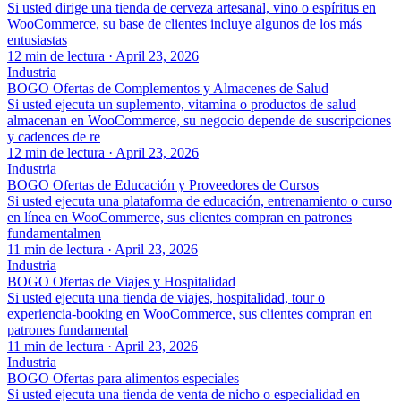
Si usted dirige una tienda de cerveza artesanal, vino o espíritus en
WooCommerce, su base de clientes incluye algunos de los más
entusiastas
12 min de lectura
·
April 23, 2026
Industria
BOGO Ofertas de Complementos y Almacenes de Salud
Si usted ejecuta un suplemento, vitamina o productos de salud
almacenan en WooCommerce, su negocio depende de suscripciones
y cadences de re
12 min de lectura
·
April 23, 2026
Industria
BOGO Ofertas de Educación y Proveedores de Cursos
Si usted ejecuta una plataforma de educación, entrenamiento o curso
en línea en WooCommerce, sus clientes compran en patrones
fundamentalmen
11 min de lectura
·
April 23, 2026
Industria
BOGO Ofertas de Viajes y Hospitalidad
Si usted ejecuta una tienda de viajes, hospitalidad, tour o
experiencia-booking en WooCommerce, sus clientes compran en
patrones fundamental
11 min de lectura
·
April 23, 2026
Industria
BOGO Ofertas para alimentos especiales
Si usted ejecuta una tienda de venta de nicho o especialidad en