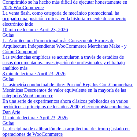
Comprimido se ha hecho más difícil de ejecutar honestamente en
2026 WooCommerce
La venta flash, como categoría de mecánico promocional, ha
ocupado una posición curiosa en la historia reciente de comercio
electrónico inde
10 min de lectura
·
April 23, 2026
Guías
La Arquitectura Promocional más Consecuente Errores de
Arquitectura Independiente WooCommerce Merchants Make - y
Cómo Compound
Las evidencias empíricas se acumularon a través de estudios de
casos documentados, investigación de profesionales y el trabajo
analítico más
8 min de lectura
·
April 23, 2026
Guías
La asimetría conductual de libre: Por qué Regalos Con-Comprchase
Mecánicas Descuentos de valor equivalente en la mayoría de las
categorías WooCommerce
En una serie de experimentos ahora clásicos publicados en varios
periódicos a principios de los años 2000, el economista conductual
Dan Arie
11 min de lectura
·
April 23, 2026
Guías
La disciplina de calibración de la arquitectura del trono gastado en
operaciones de WooCommerce