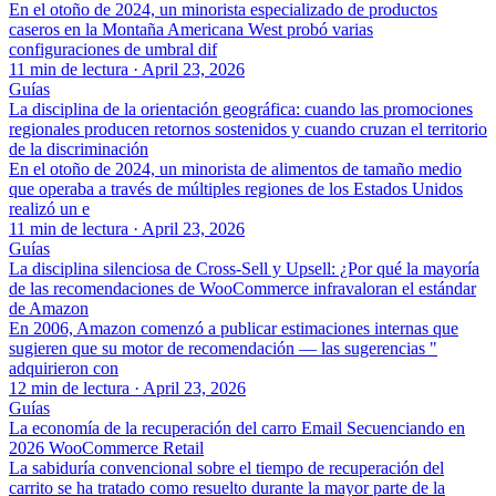
En el otoño de 2024, un minorista especializado de productos
caseros en la Montaña Americana West probó varias
configuraciones de umbral dif
11 min de lectura
·
April 23, 2026
Guías
La disciplina de la orientación geográfica: cuando las promociones
regionales producen retornos sostenidos y cuando cruzan el territorio
de la discriminación
En el otoño de 2024, un minorista de alimentos de tamaño medio
que operaba a través de múltiples regiones de los Estados Unidos
realizó un e
11 min de lectura
·
April 23, 2026
Guías
La disciplina silenciosa de Cross-Sell y Upsell: ¿Por qué la mayoría
de las recomendaciones de WooCommerce infravaloran el estándar
de Amazon
En 2006, Amazon comenzó a publicar estimaciones internas que
sugieren que su motor de recomendación — las sugerencias "
adquirieron con
12 min de lectura
·
April 23, 2026
Guías
La economía de la recuperación del carro Email Secuenciando en
2026 WooCommerce Retail
La sabiduría convencional sobre el tiempo de recuperación del
carrito se ha tratado como resuelto durante la mayor parte de la