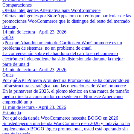
Comparaciones
Ofertas inteligentes Alternativa para WooCommerce
Ofertas inteligentes por StoreApps toma un enfoque particular de las
promociones WooCommerce que lo distingue del resto del mercado
de plugi
14 min de lectura
·
April 23, 2026
Guías
¿Por qué Abandonamiento de Carritos en WooCommerce es un
problema de sistemas, no un problema de email
La conversación sobre el abandono del carrito en el comercio
electrónico independiente ha sido distorsionada durante la mejor
parte de una d
13 min de lectura
·
April 23, 2026
Guías
Por qué API-Primera Arquitectura Promocional se ha convertido en
infraestructura estratégica para las operaciones de WooCommerce
En la primavera de 2025, el plomo técnico en una marca de tamaño
medio directo a consumidor con sede en el Nordeste Americano
emprendió un p
11 min de lectura
·
April 23, 2026
Estrategia
Por qué cada tienda WooCommerce necesita BOGO en 2026
Si usted ejecuta una tienda WooCommerce en 2026 y todavía no ha
implementado BOGO lógica promocional, usted está operando sin