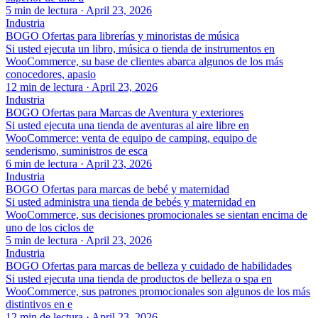
5 min de lectura
·
April 23, 2026
Industria
BOGO Ofertas para librerías y minoristas de música
Si usted ejecuta un libro, música o tienda de instrumentos en
WooCommerce, su base de clientes abarca algunos de los más
conocedores, apasio
12 min de lectura
·
April 23, 2026
Industria
BOGO Ofertas para Marcas de Aventura y exteriores
Si usted ejecuta una tienda de aventuras al aire libre en
WooCommerce: venta de equipo de camping, equipo de
senderismo, suministros de esca
6 min de lectura
·
April 23, 2026
Industria
BOGO Ofertas para marcas de bebé y maternidad
Si usted administra una tienda de bebés y maternidad en
WooCommerce, sus decisiones promocionales se sientan encima de
uno de los ciclos de
5 min de lectura
·
April 23, 2026
Industria
BOGO Ofertas para marcas de belleza y cuidado de habilidades
Si usted ejecuta una tienda de productos de belleza o spa en
WooCommerce, sus patrones promocionales son algunos de los más
distintivos en e
12 min de lectura
·
April 23, 2026