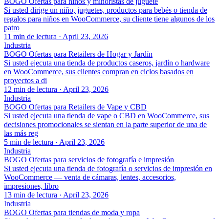
BOGO Ofertas para niños y minoristas de juguete
Si usted dirige un niño, juguetes, productos para bebés o tienda de
regalos para niños en WooCommerce, su cliente tiene algunos de los
patro
11 min de lectura
·
April 23, 2026
Industria
BOGO Ofertas para Retailers de Hogar y Jardín
Si usted ejecuta una tienda de productos caseros, jardín o hardware
en WooCommerce, sus clientes compran en ciclos basados en
proyectos a di
12 min de lectura
·
April 23, 2026
Industria
BOGO Ofertas para Retailers de Vape y CBD
Si usted ejecuta una tienda de vape o CBD en WooCommerce, sus
decisiones promocionales se sientan en la parte superior de una de
las más reg
5 min de lectura
·
April 23, 2026
Industria
BOGO Ofertas para servicios de fotografía e impresión
Si usted ejecuta una tienda de fotografía o servicios de impresión en
WooCommerce — venta de cámaras, lentes, accesorios,
impresiones, libro
13 min de lectura
·
April 23, 2026
Industria
BOGO Ofertas para tiendas de moda y ropa