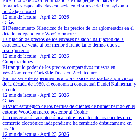
En el otoño de 2024, el fundador de una pequeña marca de
fragancias especializadas con sede en el sureste de Pennsylvania
notó algo inusual
12 min de lectura
·
April 23, 2026
Guías
El Renacimiento Silencioso de los precios de los aglomerados en el
detalle independiente WooCommerce
La fijación de precios de los envases ha sido una fijación de la
estrategia de venta al por menor durante tanto tiempo que su
resurgimiento
12 min de lectura
·
April 23, 2026
Comparaciones
El tranquilo poder de los precios comparativos muestra en
WooCommerce Cart-Side Decision Architecture
En una serie de experimentos ahora clásicos realizados a principios
de la década de 1980, el economista conductual Daniel Kahneman y
su cole
12 min de lectura
·
April 23, 2026
Guías
El valor estratégico de los perfiles de clientes de primer partido en el
entorno WooCommerce posterior al Cookie
La conversación arquitectónica sobre los datos de los clientes en el
comercio electrónico independiente ha cambiado drásticamente en
los últ
12 min de lectura
·
April 23, 2026