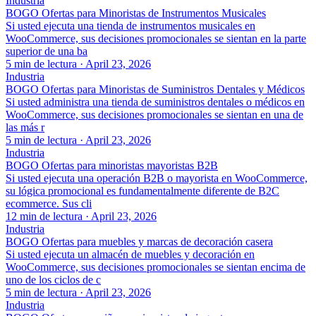
Industria
BOGO Ofertas para Minoristas de Instrumentos Musicales
Si usted ejecuta una tienda de instrumentos musicales en
WooCommerce, sus decisiones promocionales se sientan en la parte
superior de una ba
5 min de lectura
·
April 23, 2026
Industria
BOGO Ofertas para Minoristas de Suministros Dentales y Médicos
Si usted administra una tienda de suministros dentales o médicos en
WooCommerce, sus decisiones promocionales se sientan en una de
las más r
5 min de lectura
·
April 23, 2026
Industria
BOGO Ofertas para minoristas mayoristas B2B
Si usted ejecuta una operación B2B o mayorista en WooCommerce,
su lógica promocional es fundamentalmente diferente de B2C
ecommerce. Sus cli
12 min de lectura
·
April 23, 2026
Industria
BOGO Ofertas para muebles y marcas de decoración casera
Si usted ejecuta un almacén de muebles y decoración en
WooCommerce, sus decisiones promocionales se sientan encima de
uno de los ciclos de c
5 min de lectura
·
April 23, 2026
Industria