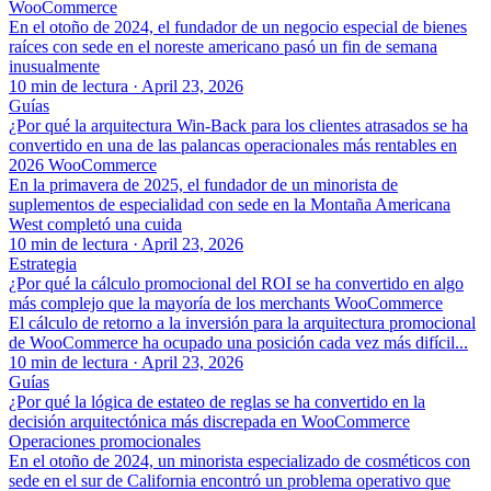
WooCommerce
En el otoño de 2024, el fundador de un negocio especial de bienes
raíces con sede en el noreste americano pasó un fin de semana
inusualmente
10 min de lectura
·
April 23, 2026
Guías
¿Por qué la arquitectura Win-Back para los clientes atrasados se ha
convertido en una de las palancas operacionales más rentables en
2026 WooCommerce
En la primavera de 2025, el fundador de un minorista de
suplementos de especialidad con sede en la Montaña Americana
West completó una cuida
10 min de lectura
·
April 23, 2026
Estrategia
¿Por qué la cálculo promocional del ROI se ha convertido en algo
más complejo que la mayoría de los merchants WooCommerce
El cálculo de retorno a la inversión para la arquitectura promocional
de WooCommerce ha ocupado una posición cada vez más difícil...
10 min de lectura
·
April 23, 2026
Guías
¿Por qué la lógica de estateo de reglas se ha convertido en la
decisión arquitectónica más discrepada en WooCommerce
Operaciones promocionales
En el otoño de 2024, un minorista especializado de cosméticos con
sede en el sur de California encontró un problema operativo que