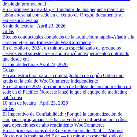
de plugin promocional
En la primavera de 2025, el fundador de una pequeña marca de
jabón artesanal con sede en el centro de Oregon documentó su
experiencia evalua
5 min de lectura
·
April 23, 2026
Guías
Efectos conductuales completos de la arquitectura rápida-Añadir a la
carta en el primer trimestre de WooCommerce
En el otoño de 2024, un minorista especializado de productos
caseros en el sureste americano realizó un experimento controlado
que desde ent
11 min de lectura
·
April 23, 2026
Guías
El caso estructural para la compra gratuita de cupón Obtén uno
gratis en la cola de WooCommerce independiente
En el otoño de 2023, un minorista de belleza de tamaño medio con
sede en el Pacífico Noroeste lanzó lo que el equipo de marketing
había posi
10 min de lectura
·
April 23, 2026
Guías
El Imperativo de Confiabilidad: ¿Por qué la automatización de
campañas programadas se ha convertido en infraestructura crítica
para operaciones de alto rendimiento WooCommerce
En las primeras horas del 28 de noviembre de 2024 — Viernes
Negro por la mañana del Este — un minorista especializado de