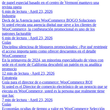
de papel especial basado en el centro de Vermont mantuvo una
revista opera
6 min de lectura
·
April 23, 2026
Industria
Deck de la Agencia para WooCommerce BOGO Soluciones
Si usted ejecuta una agencia digital que sirve a los clientes de
WooCommerce, la configuración promocional es uno de los
patrones facturable
6 min de lectura
·
April 23, 2026
Guías
Disciplina silenciosa de bloqueos promocionales: ¿Por qué restringir
el acceso importa tanto como ofrecer descuentos en el detalle
WooCommerce
En la primavera de 2024, un minorista especializado de vinos con
sede en el norte de California descubrió un patrón en su analítica
promocio
12 min de lectura
·
April 23, 2026
Estrategia
Guía para el director de e-commerce: WooCommerce ROI
Si usted es el Director de comercio electrónico de un negocio que se
ejecuta en WooCommerce, usted es la persona que realmente tiene
que hac
7 min de lectura
·
April 23, 2026
Guías
Economías ocultas de tiempo a valor en WooCommerce Selección