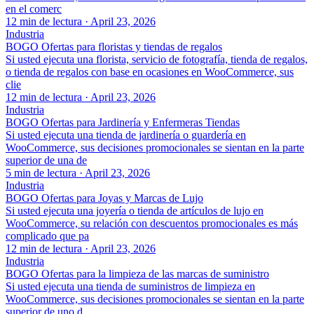
en el comerc
12 min de lectura
·
April 23, 2026
Industria
BOGO Ofertas para floristas y tiendas de regalos
Si usted ejecuta una florista, servicio de fotografía, tienda de regalos,
o tienda de regalos con base en ocasiones en WooCommerce, sus
clie
12 min de lectura
·
April 23, 2026
Industria
BOGO Ofertas para Jardinería y Enfermeras Tiendas
Si usted ejecuta una tienda de jardinería o guardería en
WooCommerce, sus decisiones promocionales se sientan en la parte
superior de una de
5 min de lectura
·
April 23, 2026
Industria
BOGO Ofertas para Joyas y Marcas de Lujo
Si usted ejecuta una joyería o tienda de artículos de lujo en
WooCommerce, su relación con descuentos promocionales es más
complicado que pa
12 min de lectura
·
April 23, 2026
Industria
BOGO Ofertas para la limpieza de las marcas de suministro
Si usted ejecuta una tienda de suministros de limpieza en
WooCommerce, sus decisiones promocionales se sientan en la parte
superior de uno d