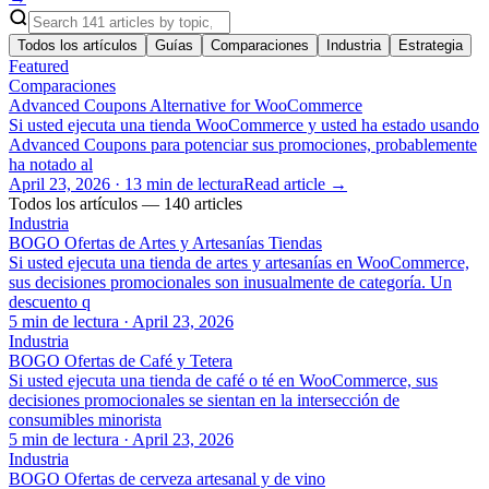
Todos los artículos
Guías
Comparaciones
Industria
Estrategia
Featured
Comparaciones
Advanced Coupons Alternative for WooCommerce
Si usted ejecuta una tienda WooCommerce y usted ha estado usando
Advanced Coupons para potenciar sus promociones, probablemente
ha notado al
April 23, 2026
·
13 min de lectura
Read article →
Todos los artículos — 140 articles
Industria
BOGO Ofertas de Artes y Artesanías Tiendas
Si usted ejecuta una tienda de artes y artesanías en WooCommerce,
sus decisiones promocionales son inusualmente de categoría. Un
descuento q
5 min de lectura
·
April 23, 2026
Industria
BOGO Ofertas de Café y Tetera
Si usted ejecuta una tienda de café o té en WooCommerce, sus
decisiones promocionales se sientan en la intersección de
consumibles minorista
5 min de lectura
·
April 23, 2026
Industria
BOGO Ofertas de cerveza artesanal y de vino