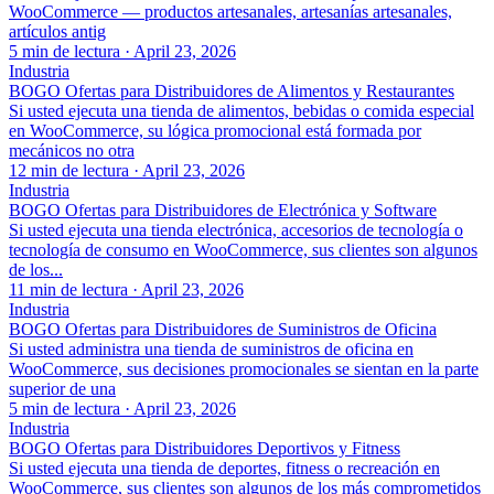
WooCommerce — productos artesanales, artesanías artesanales,
artículos antig
5 min de lectura
·
April 23, 2026
Industria
BOGO Ofertas para Distribuidores de Alimentos y Restaurantes
Si usted ejecuta una tienda de alimentos, bebidas o comida especial
en WooCommerce, su lógica promocional está formada por
mecánicos no otra
12 min de lectura
·
April 23, 2026
Industria
BOGO Ofertas para Distribuidores de Electrónica y Software
Si usted ejecuta una tienda electrónica, accesorios de tecnología o
tecnología de consumo en WooCommerce, sus clientes son algunos
de los...
11 min de lectura
·
April 23, 2026
Industria
BOGO Ofertas para Distribuidores de Suministros de Oficina
Si usted administra una tienda de suministros de oficina en
WooCommerce, sus decisiones promocionales se sientan en la parte
superior de una
5 min de lectura
·
April 23, 2026
Industria
BOGO Ofertas para Distribuidores Deportivos y Fitness
Si usted ejecuta una tienda de deportes, fitness o recreación en
WooCommerce, sus clientes son algunos de los más comprometidos