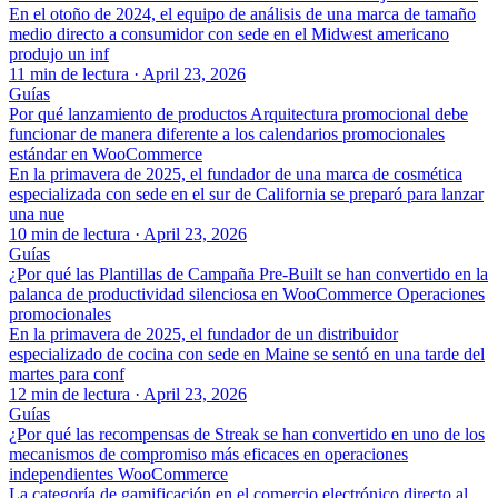
En el otoño de 2024, el equipo de análisis de una marca de tamaño
medio directo a consumidor con sede en el Midwest americano
produjo un inf
11 min de lectura
·
April 23, 2026
Guías
Por qué lanzamiento de productos Arquitectura promocional debe
funcionar de manera diferente a los calendarios promocionales
estándar en WooCommerce
En la primavera de 2025, el fundador de una marca de cosmética
especializada con sede en el sur de California se preparó para lanzar
una nue
10 min de lectura
·
April 23, 2026
Guías
¿Por qué las Plantillas de Campaña Pre-Built se han convertido en la
palanca de productividad silenciosa en WooCommerce Operaciones
promocionales
En la primavera de 2025, el fundador de un distribuidor
especializado de cocina con sede en Maine se sentó en una tarde del
martes para conf
12 min de lectura
·
April 23, 2026
Guías
¿Por qué las recompensas de Streak se han convertido en uno de los
mecanismos de compromiso más eficaces en operaciones
independientes WooCommerce
La categoría de gamificación en el comercio electrónico directo al