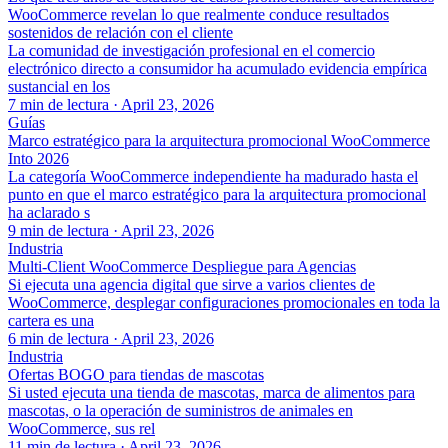
WooCommerce revelan lo que realmente conduce resultados
sostenidos de relación con el cliente
La comunidad de investigación profesional en el comercio
electrónico directo a consumidor ha acumulado evidencia empírica
sustancial en los
7 min de lectura
·
April 23, 2026
Guías
Marco estratégico para la arquitectura promocional WooCommerce
Into 2026
La categoría WooCommerce independiente ha madurado hasta el
punto en que el marco estratégico para la arquitectura promocional
ha aclarado s
9 min de lectura
·
April 23, 2026
Industria
Multi-Client WooCommerce Despliegue para Agencias
Si ejecuta una agencia digital que sirve a varios clientes de
WooCommerce, desplegar configuraciones promocionales en toda la
cartera es una
6 min de lectura
·
April 23, 2026
Industria
Ofertas BOGO para tiendas de mascotas
Si usted ejecuta una tienda de mascotas, marca de alimentos para
mascotas, o la operación de suministros de animales en
WooCommerce, sus rel
11 min de lectura
·
April 23, 2026