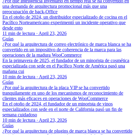
¿Por qué Inteligencia Inventario en tiempo real se ha convertido en
una demanda de arquitectura promocional más que una
preocupación de back-Office
En el otoño de 2024, un distribuidor especializado de cocina en el
Pacífico Norteamericano experimentó un incidente operativo que
desde ento
11 min de lectura
·
April 23, 2026
Guías
¿Por qué la arquitectura de correo electrónico de marca blanca se ha
convertido en un impositivo de coherencia de la marca para las
operaciones de la madura WooCommerce
En la primavera de 2025, el fundador de un minorista de cosmética
especializada con sede en el Pacífico Norte de América pasó una
mañana cui
10 min de lectura
·
April 23, 2026
Guías
¿Por qué la arquitectura de la placa VIP se ha convertido
tranquilamente en uno de los mecanismos de reconocimiento de
clientes más eficaces en operaciones de WooCommerce
En el otoño de 2024, el fundador de un minorista de vinos
especializados con sede en el norte de California pasó un fin de
semana cuidadoso
10 min de lectura
·
April 23, 2026
Guías
¿Por qué la arquitectura de plugins de marca blanca se ha convertido