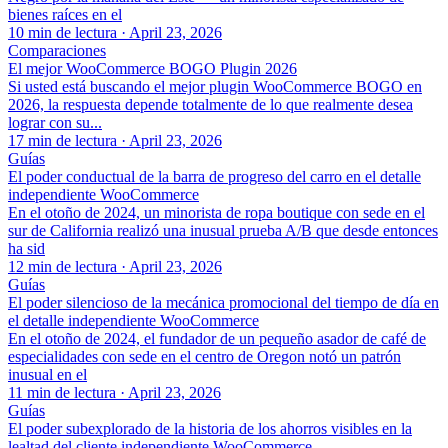
bienes raíces en el
10 min de lectura
·
April 23, 2026
Comparaciones
El mejor WooCommerce BOGO Plugin 2026
Si usted está buscando el mejor plugin WooCommerce BOGO en
2026, la respuesta depende totalmente de lo que realmente desea
lograr con su...
17 min de lectura
·
April 23, 2026
Guías
El poder conductual de la barra de progreso del carro en el detalle
independiente WooCommerce
En el otoño de 2024, un minorista de ropa boutique con sede en el
sur de California realizó una inusual prueba A/B que desde entonces
ha sid
12 min de lectura
·
April 23, 2026
Guías
El poder silencioso de la mecánica promocional del tiempo de día en
el detalle independiente WooCommerce
En el otoño de 2024, el fundador de un pequeño asador de café de
especialidades con sede en el centro de Oregon notó un patrón
inusual en el
11 min de lectura
·
April 23, 2026
Guías
El poder subexplorado de la historia de los ahorros visibles en la
lealtad del cliente independiente WooCommerce