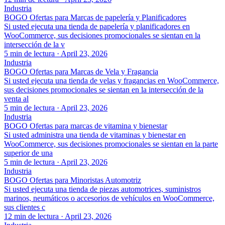
Industria
BOGO Ofertas para Marcas de papelería y Planificadores
Si usted ejecuta una tienda de papelería y planificadores en
WooCommerce, sus decisiones promocionales se sientan en la
intersección de la v
5 min de lectura
·
April 23, 2026
Industria
BOGO Ofertas para Marcas de Vela y Fragancia
Si usted ejecuta una tienda de velas y fragancias en WooCommerce,
sus decisiones promocionales se sientan en la intersección de la
venta al
5 min de lectura
·
April 23, 2026
Industria
BOGO Ofertas para marcas de vitamina y bienestar
Si usted administra una tienda de vitaminas y bienestar en
WooCommerce, sus decisiones promocionales se sientan en la parte
superior de una
5 min de lectura
·
April 23, 2026
Industria
BOGO Ofertas para Minoristas Automotriz
Si usted ejecuta una tienda de piezas automotrices, suministros
marinos, neumáticos o accesorios de vehículos en WooCommerce,
sus clientes c
12 min de lectura
·
April 23, 2026