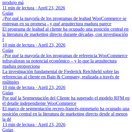
produjo má
11 min de lectura
·
April 23, 2026
Guías
¿Por qué la mayoría de los programas de lealtad WooCommerce se
entregan en su promesa - y qué arquitectura madura parece
El programa de lealtad al cliente ha ocupado una posición central en
la literatura de marketing directo durante décadas, con investigación
f
10 min de lectura
·
April 23, 2026
Guías
¿Por qué la mayoría de los programas de referencia WooCommerce
infravaloran su potencial económico – y lo que la arquitectura
madura proporciona
La investigación fundamental de Frederick Reichheld sobre las
referencias al cliente en Bain & Company, realizada a través de
múltiples
10 min de lectura
·
April 23, 2026
Guías
Por qué la Segmentación del Cliente ha superado el modelo RFM en
el detalle independiente WooCommerce
El marco de segmentación recreo-francés-monetario ha ocupado una
posición central en la literatura de marketing directo desde al menos
la dé
13 min de lectura
·
April 23, 2026
Guías