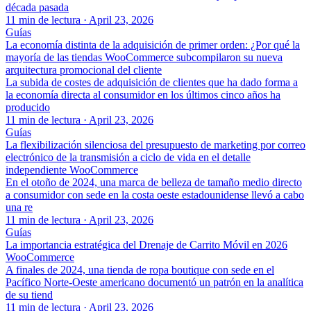
década pasada
11 min de lectura
·
April 23, 2026
Guías
La economía distinta de la adquisición de primer orden: ¿Por qué la
mayoría de las tiendas WooCommerce subcompilaron su nueva
arquitectura promocional del cliente
La subida de costes de adquisición de clientes que ha dado forma a
la economía directa al consumidor en los últimos cinco años ha
producido
11 min de lectura
·
April 23, 2026
Guías
La flexibilización silenciosa del presupuesto de marketing por correo
electrónico de la transmisión a ciclo de vida en el detalle
independiente WooCommerce
En el otoño de 2024, una marca de belleza de tamaño medio directo
a consumidor con sede en la costa oeste estadounidense llevó a cabo
una re
11 min de lectura
·
April 23, 2026
Guías
La importancia estratégica del Drenaje de Carrito Móvil en 2026
WooCommerce
A finales de 2024, una tienda de ropa boutique con sede en el
Pacífico Norte-Oeste americano documentó un patrón en la analítica
de su tiend
11 min de lectura
·
April 23, 2026