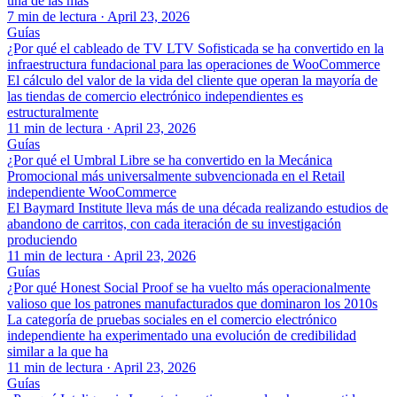
una de las más
7 min de lectura
·
April 23, 2026
Guías
¿Por qué el cableado de TV LTV Sofisticada se ha convertido en la
infraestructura fundacional para las operaciones de WooCommerce
El cálculo del valor de la vida del cliente que operan la mayoría de
las tiendas de comercio electrónico independientes es
estructuralmente
11 min de lectura
·
April 23, 2026
Guías
¿Por qué el Umbral Libre se ha convertido en la Mecánica
Promocional más universalmente subvencionada en el Retail
independiente WooCommerce
El Baymard Institute lleva más de una década realizando estudios de
abandono de carritos, con cada iteración de su investigación
produciendo
11 min de lectura
·
April 23, 2026
Guías
¿Por qué Honest Social Proof se ha vuelto más operacionalmente
valioso que los patrones manufacturados que dominaron los 2010s
La categoría de pruebas sociales en el comercio electrónico
independiente ha experimentado una evolución de credibilidad
similar a la que ha
11 min de lectura
·
April 23, 2026
Guías