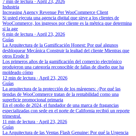
7 min de lectura
·
April 23, 2026
Industria
Increasing Agency Revenue Per WooCommerce Client
Si usted ejecuta una agencia digital que sirve a los clientes de
WooCommerce, los ingresos por cliente es la métrica que determina
si la age
6 min de lectura
·
April 23, 2026
Guías
La Arquitectura de la Gamificación Honest: Por qué algunos
desbloquear Mecánica Construir la lealtad del cliente Mientras que
otros Erode It
Los primeros años de la gamificación del comercio electrónico
produjeron una categoría reconocible de fallas de diseño que ha
moldeado cómo
12 min de lectura
·
April 23, 2026
Guías
La arquitectura de la protección de los márgenes: ¿Por qué las
tiendas de WooCommerce tratan de la rentabilidad como una
superficie promocional primaria
En el otoño de 2024, el fundador de una marca de fragancias
especializadas con sede en el norte de California recibió un reporte
trimestral.
11 min de lectura
·
April 23, 2026
Guías
La Arquitectura de las Ventas Flash Genuine: Por qué la Urgencia