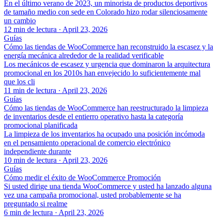
En el último verano de 2023, un minorista de productos deportivos
de tamaño medio con sede en Colorado hizo rodar silenciosamente
un cambio
12 min de lectura
·
April 23, 2026
Guías
Cómo las tiendas de WooCommerce han reconstruido la escasez y la
energía mecánica alrededor de la realidad verificable
Los mecánicos de escasez y urgencia que dominaron la arquitectura
promocional en los 2010s han envejecido lo suficientemente mal
que los cli
11 min de lectura
·
April 23, 2026
Guías
Cómo las tiendas de WooCommerce han reestructurado la limpieza
de inventarios desde el entierro operativo hasta la categoría
promocional planificada
La limpieza de los inventarios ha ocupado una posición incómoda
en el pensamiento operacional de comercio electrónico
independiente durante
10 min de lectura
·
April 23, 2026
Guías
Cómo medir el éxito de WooCommerce Promoción
Si usted dirige una tienda WooCommerce y usted ha lanzado alguna
vez una campaña promocional, usted probablemente se ha
preguntado si realme
6 min de lectura
·
April 23, 2026