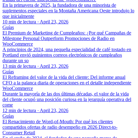
En la primavera de 2025, la fundadora de una minorista de
suplementos especiales en la Montaña Americana Oeste introdujo lo
que inicialmente
10 min de lectura
·
April 23, 2026
Guías
El Premium de Marketing de Cumpleaños: ¿Por qué Campañas de
Milestone Personal Outperform Promociones de Radio en
WooCommerce
A principios de 2024, una pequeña especialidad de café tostado en
Portland envió quinientos correos electrónicos de cumpleaños
durante un so
13 min de lectura
·
April 23, 2026
Guías
El Reframing del valor de la vida del cliente: Del informe anual
CFO a la palanca diaria de operaciones en el detalle independiente
WooCommerce
Durante la mayoría de las dos últimas décadas, el valor de la vida
del cliente ocupó una posición curiosa en la jerarquía operativa del
come
12 min de lectura
·
April 23, 2026
Guías
El Renacimiento de Word-of-Mouth: Por qué los clientes
compartidos ofertas de radio desempeño en 2026 Direct-to-
Consumer Retail