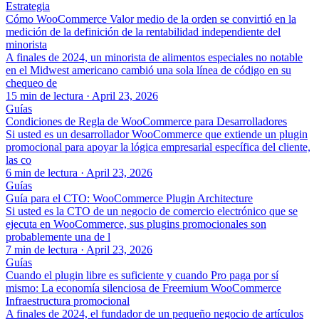
Estrategia
Cómo WooCommerce Valor medio de la orden se convirtió en la
medición de la definición de la rentabilidad independiente del
minorista
A finales de 2024, un minorista de alimentos especiales no notable
en el Midwest americano cambió una sola línea de código en su
chequeo de
15 min de lectura
·
April 23, 2026
Guías
Condiciones de Regla de WooCommerce para Desarrolladores
Si usted es un desarrollador WooCommerce que extiende un plugin
promocional para apoyar la lógica empresarial específica del cliente,
las co
6 min de lectura
·
April 23, 2026
Guías
Guía para el CTO: WooCommerce Plugin Architecture
Si usted es la CTO de un negocio de comercio electrónico que se
ejecuta en WooCommerce, sus plugins promocionales son
probablemente una de l
7 min de lectura
·
April 23, 2026
Guías
Cuando el plugin libre es suficiente y cuando Pro paga por sí
mismo: La economía silenciosa de Freemium WooCommerce
Infraestructura promocional
A finales de 2024, el fundador de un pequeño negocio de artículos