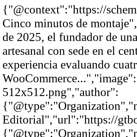
{"@context":"https://sche
Cinco minutos de montaje",
de 2025, el fundador de un
artesanal con sede en el c
experiencia evaluando cuat
WooCommerce...","image":"h
512x512.png","author":
{"@type":"Organization"
Editorial","url":"https://g
{"@type":"Organization"