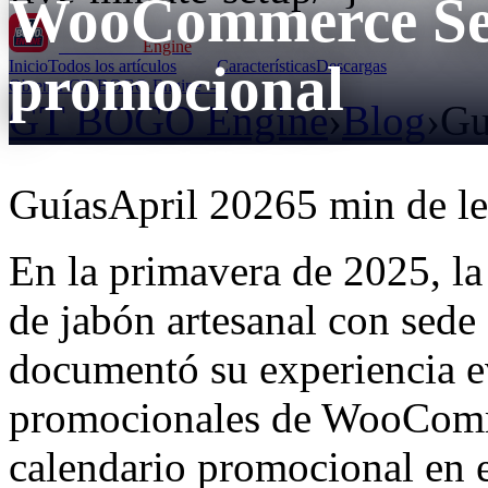
WooCommerce Sel
GT BOGO
Engine
promocional
Inicio
Todos los artículos
Características
Descargas
Obtener GT BOGO Engine →
GT BOGO Engine
›
Blog
›
Gu
Guías
April 2026
5 min de le
En la primavera de 2025, l
de jabón artesanal con sede
documentó su experiencia e
promocionales de WooComm
calendario promocional en 