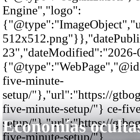
Engine","logo":
{"@type":"ImageObject","url
512x512.png"}},"datePubli
23","dateModified":"2026-
{"@type":"WebPage","@id"
five-minute-
setup/"},"url":"https://gt
five-minute-setup/"} ce-fiv
setup/"},"url":"https://gt
Economías ocultas
five-minute-setup/"}