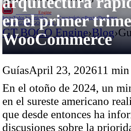
arquitectura rápi
GT BOGO
Engine
en el primer trime
Inicio
Todos los artículos
Características
Precios
Descargas
Obtener GT BOGO Engine →
GT BOGO Engine
›
Blog
›
Gu
WooCommerce
Guías
April 23, 2026
11 min 
En el otoño de 2024, un min
en el sureste americano rea
que desde entonces ha infor
discusiones sobre la priorid