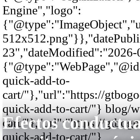
Engine","logo":
{"@type":"ImageObject","url
512x512.png"}},"datePubli
23","dateModified":"2026-
{"@type":"WebPage","@id"
quick-add-to-
cart/"},"url":"https://gtb
quick-add-to-cart/"} blog
Efectos conductua
cart/"},"url":"https://gtb
quick-add-to-cart/"}