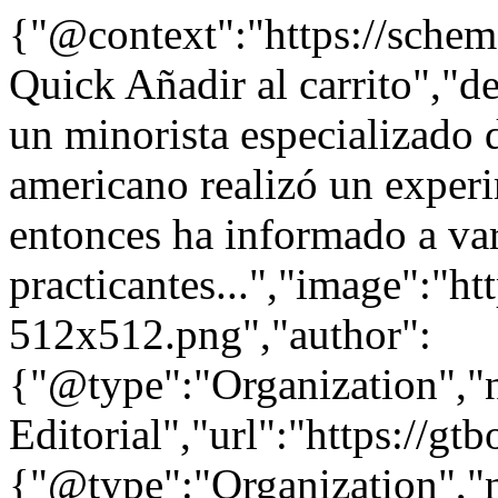
{"@context":"https://sche
Quick Añadir al carrito","d
un minorista especializado d
americano realizó un exper
entonces ha informado a va
practicantes...","image":"ht
512x512.png","author":
{"@type":"Organization"
Editorial","url":"https://g
{"@type":"Organization"