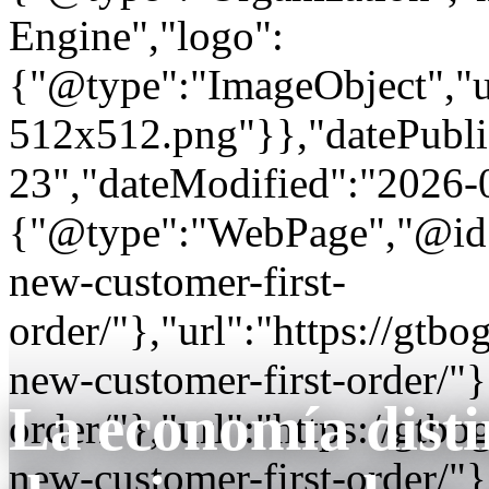
Engine","logo":
{"@type":"ImageObject","url
512x512.png"}},"datePubli
23","dateModified":"2026-
{"@type":"WebPage","@id"
new-customer-first-
order/"},"url":"https://gt
new-customer-first-order/"}
La economía disti
order/"},"url":"https://gt
new-customer-first-order/"}