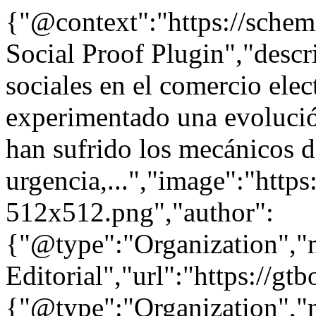
{"@context":"https://sche
Social Proof Plugin","descr
sociales en el comercio ele
experimentado una evolución
han sufrido los mecánicos d
urgencia,...","image":"https
512x512.png","author":
{"@type":"Organization"
Editorial","url":"https://g
{"@type":"Organization"