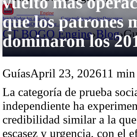
vuelto más operac
GT BOGO
Engine
que los patrones
Inicio
Todos los artículos
Características
Precios
Descargas
Obtener GT BOGO Engine →
GT BOGO Engine
›
Blog
›
Gu
dominaron los 20
Guías
April 23, 2026
11 min 
La categoría de prueba soci
independiente ha experimen
credibilidad similar a la qu
escasez y urgencia, con el e