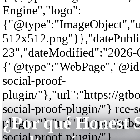
Engine","logo":
{"@type":"ImageObject","url
512x512.png"}},"datePubli
23","dateModified":"2026-
{"@type":"WebPage","@id"
social-proof-
plugin/"},"url":"https://
social-proof-plugin/"} rce-s
¿Por qué Honest S
plugin/"},"url":"https://
social-proof-plugin/"}