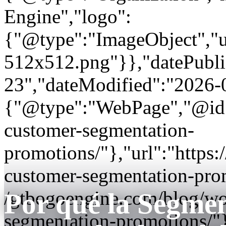
Engine","logo":
{"@type":"ImageObject","url
512x512.png"}},"datePubli
23","dateModified":"2026-
{"@type":"WebPage","@id"
customer-segmentation-
promotions/"},"url":"http
customer-segmentation-pro
/gtbogoengine.com/blog/w
Por qué la Segmen
segmentation-promotions/"