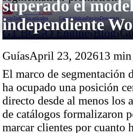
superado el model
GT BOGO
Engine
independiente W
Inicio
Todos los artículos
Características
Precios
Descargas
Obtener GT BOGO Engine →
GT BOGO Engine
›
Blog
›
Gu
Guías
April 23, 2026
13 min 
El marco de segmentación 
ha ocupado una posición cen
directo desde al menos los 
de catálogos formalizaron p
marcar clientes por cuanto