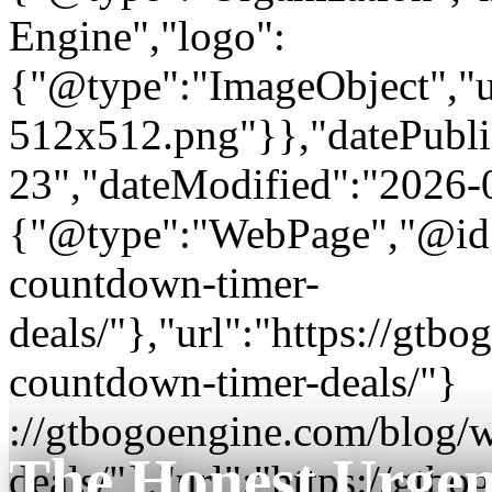
Engine","logo":
{"@type":"ImageObject","url
512x512.png"}},"datePubli
23","dateModified":"2026-
{"@type":"WebPage","@id"
countdown-timer-
deals/"},"url":"https://gt
countdown-timer-deals/"}
://gtbogoengine.com/blog
The Honest Urge
deals/"},"url":"https://gt