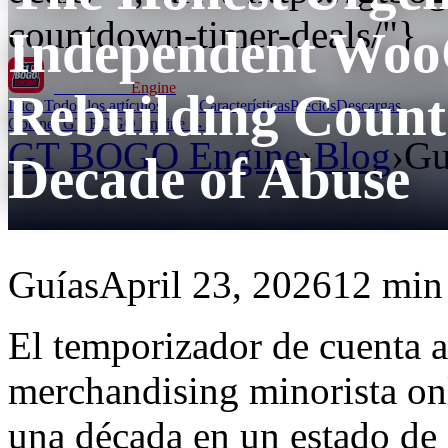
countdown-timer-deals/"}
Independent Woo
GT BOGO
Engine
Rebuilding Count
Inicio
Todos los artículos
Características
Precios
Descargas
Obtener GT BOGO Engine →
GT BOGO Engine
›
Blog
›
Gu
Decade of Abuse
Guías
April 23, 2026
12 min 
El temporizador de cuenta a
merchandising minorista onl
una década en un estado de 