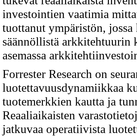
tukevat reaaliaikaista invent
investointien vaatimia mitt
tuottanut ympäristön, jossa 
säännöllistä arkkitehtuurin 
asemassa arkkitehtiinvestoi
Forrester Research on seura
luotettavuusdynamiikkaa ku
tuotemerkkien kautta ja tun
Reaaliaikaisten varastotieto
jatkuvaa operatiivista luotet