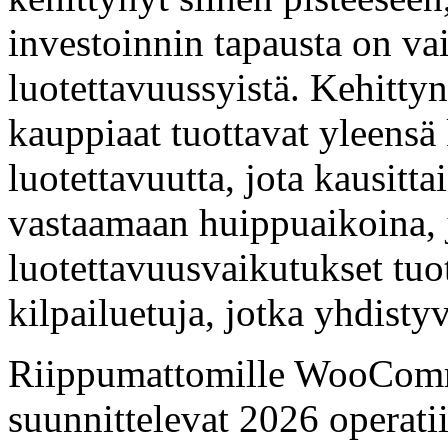
investoinnin tapausta on vai
luotettavuussyistä. Kehitty
kauppiaat tuottavat yleensä 
luotettavuutta, jota kausitta
vastaamaan huippuaikoina, 
luotettavuusvaikutukset tuot
kilpailuetuja, jotka yhdisty
Riippumattomille WooComm
suunnittelevat 2026 operatii