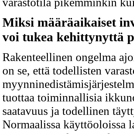
varastotila pikemminkin kui
Miksi määräaikaiset inv
voi tukea kehittynyttä
Rakenteellinen ongelma ajoi
on se, että todellisten vara
myynninedistämisjärjestelmä
tuottaa toiminnallisia ikkun
saatavuus ja todellinen täyt
Normaalissa käyttöoloissa la