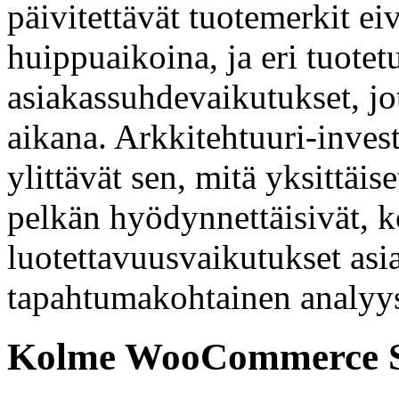
päivitettävät tuotemerkit e
huippuaikoina, ja eri tuotet
asiakassuhdevaikutukset, jo
aikana. Arkkitehtuuri-investo
ylittävät sen, mitä yksittäi
pelkän hyödynnettäisivät, k
luotettavuusvaikutukset asiak
tapahtumakohtainen analyys
Kolme WooCommerce Sto