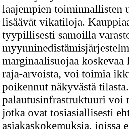
laajempien toiminnallisten 
lisäävät vikatiloja. Kauppi
tyypillisesti samoilla varasto
myynninedistämisjärjestelmä
marginaalisuojaa koskevaa l
raja-arvoista, voi toimia ikk
poikennut näkyvästä tilasta
palautusinfrastruktuuri voi n
jotka ovat tosiasiallisesti eh
asiakaskokemuksia, joissa el