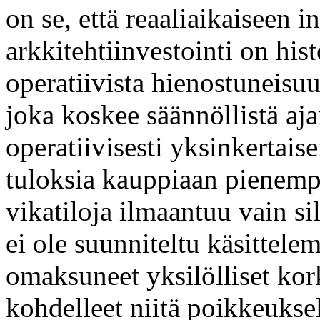
on se, että reaaliaikaiseen i
arkkitehtiinvestointi on his
operatiivista hienostuneisuu
joka koskee säännöllistä aja
operatiivisesti yksinkertais
tuloksia kauppiaan pienempi
vikatiloja ilmaantuu vain si
ei ole suunniteltu käsittel
omaksuneet yksilölliset kor
kohdelleet niitä poikkeuksell