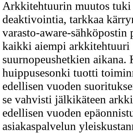
Arkkitehtuurin muutos tuki
deaktivointia, tarkkaa kärr
varasto-aware-sähköpostin 
kaikki aiempi arkkitehtuuri
suurnopeushetkien aikana. 
huippusesonki tuotti toiminna
edellisen vuoden suorituksen
se vahvisti jälkikäteen arkk
edellisen vuoden epäonnistu
asiakaspalvelun yleiskusta