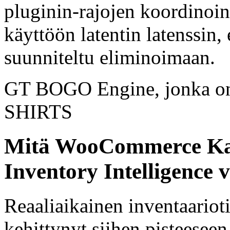
pluginin-rajojen koordinoint
käyttöön latentin latenssin, 
suunniteltu eliminoimaan.
GT BOGO Engine, jonka o
SHIRTS
Mitä WooCommerce Kaup
Inventory Intelligence
Reaaliaikainen inventaariot
kehittynyt siihen pisteeseen