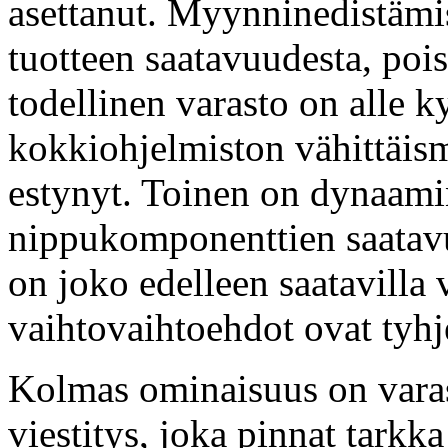
asettanut. Myynninedistämis
tuotteen saatavuudesta, pois
todellinen varasto on alle k
kokkiohjelmiston vähittäis
estynyt. Toinen on dynaamin
nippukomponenttien saatavu
on joko edelleen saatavilla 
vaihtovaihtoehdot ovat tyhj
Kolmas ominaisuus on varast
viestitys, joka pinnat tarkka