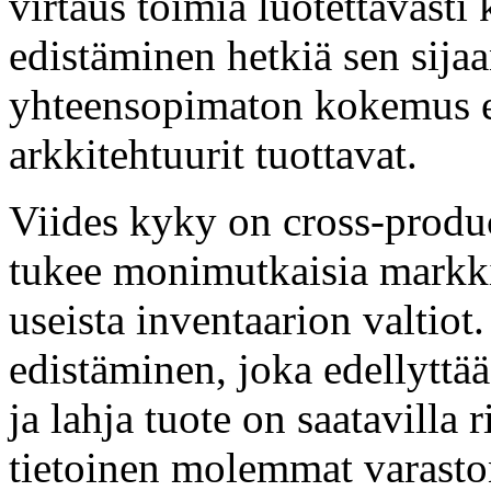
virtaus toimia luotettavast
edistäminen hetkiä sen sijaa
yhteensopimaton kokemus ep
arkkitehtuurit tuottavat.
Viides kyky on cross-produc
tukee monimutkaisia markk
useista inventaarion valtio
edistäminen, joka edellyttää
ja lahja tuote on saatavilla 
tietoinen molemmat varaston