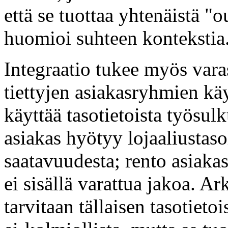
että se tuottaa yhtenäistä "ou
huomioi suhteen kontekstia
Integraatio tukee myös vara
tiettyjen asiakasryhmien kä
käyttää tasotietoista työsu
asiakas hyötyy lojaaliustaso
saatavuudesta; rento asiakas
ei sisällä varattua jakoa. A
tarvitaan tällaisen tasotiet