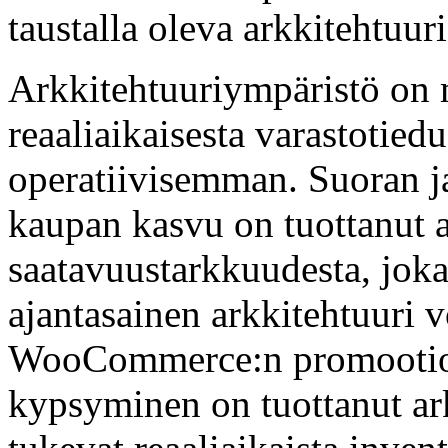
taustalla oleva arkkitehtuuri
Arkkitehtuuriympäristö on m
reaaliaikaisesta varastotiedu
operatiivisemman. Suoran ja
kaupan kasvu on tuottanut 
saatavuustarkkuudesta, joka 
ajantasainen arkkitehtuuri v
WooCommerce:n promootioli
kypsyminen on tuottanut ark