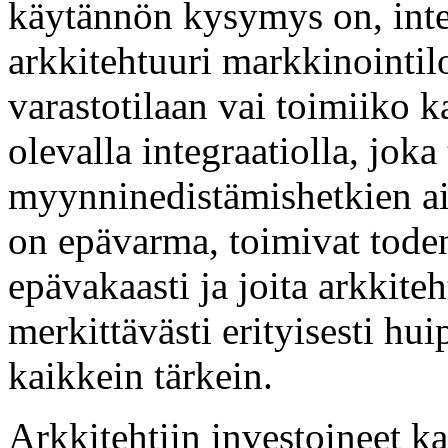
käytännön kysymys on, int
arkkitehtuuri markkinointil
varastotilaan vai toimiiko k
olevalla integraatiolla, joka
myynninedistämishetkien ai
on epävarma, toimivat toden
epävakaasti ja joita arkkite
merkittävästi erityisesti hu
kaikkein tärkein.
Arkkitehtiin investoineet k