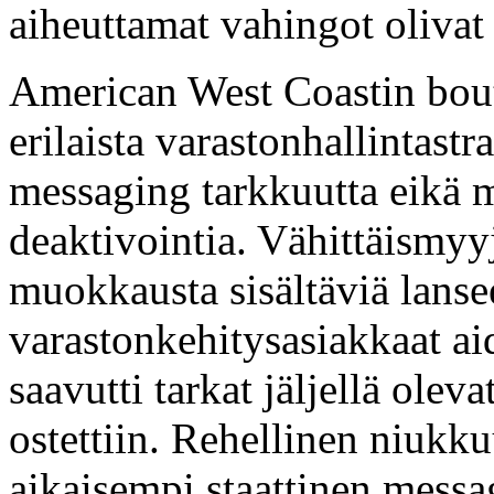
aiheuttamat vahingot olivat 
American West Coastin bout
erilaista varastonhallintast
messaging tarkkuutta eikä
deaktivointia. Vähittäismyyjä
muokkausta sisältäviä lanse
varastonkehitysasiakkaat aido
saavutti tarkat jäljellä oleva
ostettiin. Rehellinen niukk
aikaisempi staattinen messa