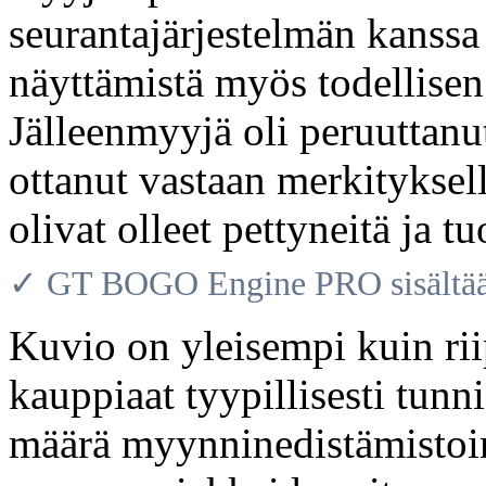
seurantajärjestelmän kanssa j
näyttämistä myös todellisen
Jälleenmyyjä oli peruuttanut 
ottanut vastaan merkityksell
olivat olleet pettyneitä ja t
✓ GT BOGO Engine PRO sisältää 
Kuvio on yleisempi kuin 
kauppiaat tyypillisesti tunn
määrä myynninedistämistoimi