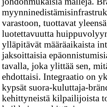
johdonmukaisia malleja. Brä
myynninedistämisinfrastrukt
varastoon, tuottavat yleensä
luotettavuutta huippuvolyym
ylläpitävät määräaikaista int
jaksoittaisia epäonnistumisi
tavalla, joka ylittää sen, m
ehdottaisi. Integraatio on yk
kypsät suora-kuluttaja-brä
kehittyneistä kilpailijoista 