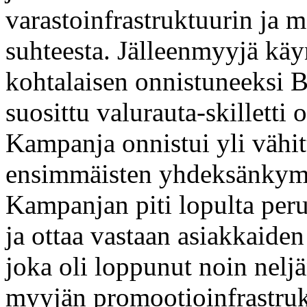
varastoinfrastruktuurin ja m
suhteesta. Jälleenmyyjä käyn
kohtalaisen onnistuneeksi B
suosittu valurauta-skilletti 
Kampanja onnistui yli vähi
ensimmäisten yhdeksänkym
Kampanjan piti lopulta peruu
ja ottaa vastaan asiakkaiden
joka oli loppunut noin neljä
myyjän promootioinfrastrukt