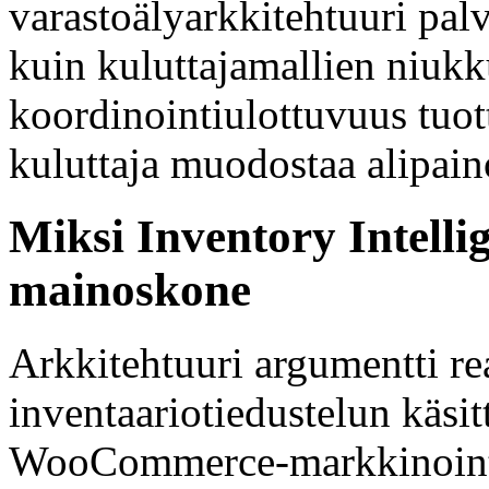
varastoälyarkkitehtuuri palv
kuin kuluttajamallien niuk
koordinointiulottuvuus tuotta
kuluttaja muodostaa alipain
Miksi Inventory Intelli
mainoskone
Arkkitehtuuri argumentti re
inventaariotiedustelun käsit
WooCommerce-markkinointialu