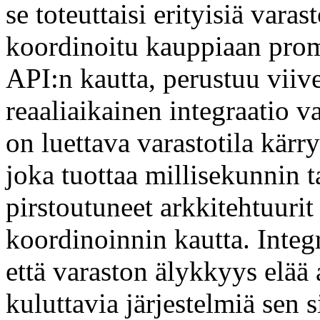
se toteuttaisi erityisiä varas
koordinoitu kauppiaan prom
API:n kautta, perustuu viive
reaaliaikainen integraatio v
on luettava varastotila kärr
joka tuottaa millisekunnin t
pirstoutuneet arkkitehtuuri
koordinoinnin kautta. Integ
että varaston älykkyys elää a
kuluttavia järjestelmiä sen 