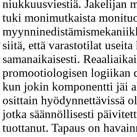
niukkuusviestiä. Jakelijan 
tuki monimutkaista monituo
myynninedistämismekaniikk
siitä, että varastotilat usei
samanaikaisesti. Reaaliaika
promootiologisen logiikan de
kun jokin komponentti jäi a
osittain hyödynnettävissä 
jotka säännöllisesti päivite
tuottanut. Tapaus on havainn