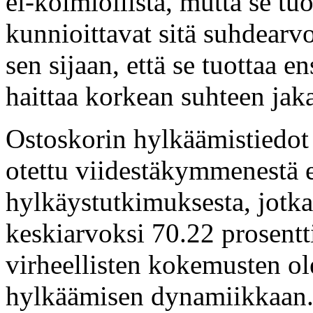
ei-kolmiollista, mutta se tu
kunnioittavat sitä suhdearv
sen sijaan, että se tuottaa 
haittaa korkean suhteen jaka
Ostoskorin hylkäämistiedot 
otettu viidestäkymmenestä er
hylkäystutkimuksesta, jotk
keskiarvoksi 70.22 prosentt
virheellisten kokemusten o
hylkäämisen dynamiikkaan. 