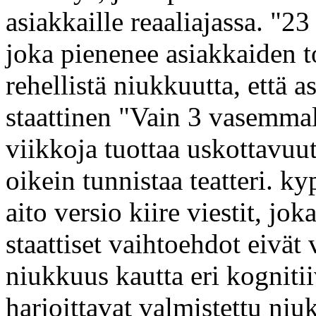
asiakkaille reaaliajassa. "23
joka pienenee asiakkaiden tos
rehellistä niukkuutta, että a
staattinen "Vain 3 vasemmall
viikkoja tuottaa uskottavuut
oikein tunnistaa teatteri. k
aito versio kiire viestit, j
staattiset vaihtoehdot eivät
niukkuus kautta eri kognitii
harjoittavat valmistettu niu