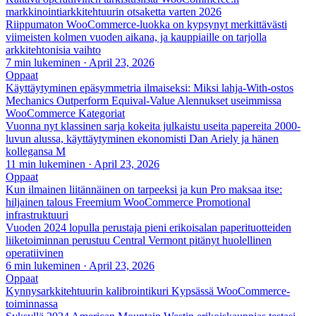
markkinointiarkkitehtuurin otsaketta varten 2026
Riippumaton WooCommerce-luokka on kypsynyt merkittävästi
viimeisten kolmen vuoden aikana, ja kauppiaille on tarjolla
arkkitehtonisia vaihto
7 min lukeminen
·
April 23, 2026
Oppaat
Käyttäytyminen epäsymmetria ilmaiseksi: Miksi lahja-With-ostos
Mechanics Outperform Equival-Value Alennukset useimmissa
WooCommerce Kategoriat
Vuonna nyt klassinen sarja kokeita julkaistu useita papereita 2000-
luvun alussa, käyttäytyminen ekonomisti Dan Ariely ja hänen
kollegansa M
11 min lukeminen
·
April 23, 2026
Oppaat
Kun ilmainen liitännäinen on tarpeeksi ja kun Pro maksaa itse:
hiljainen talous Freemium WooCommerce Promotional
infrastruktuuri
Vuoden 2024 lopulla perustaja pieni erikoisalan paperituotteiden
liiketoiminnan perustuu Central Vermont pitänyt huolellinen
operatiivinen
6 min lukeminen
·
April 23, 2026
Oppaat
Kynnysarkkitehtuurin kalibrointikuri Kypsässä WooCommerce-
toiminnassa