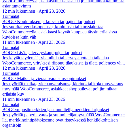
WooCommerce:ssa, asiakaskuntasi sisältää joitakin innokkaimmista,
asiantuntevimm
12 min lukeminen
·
April 23, 2026
Toimialat
BOGO Koulutuksen ja kurssin tarjoajien tarjoukset
Jos suoritat verkko-opetusta, koulutusta tai kurssialustaa
WooCommerce:lla, asiakkaasi käyvät kauppaa täysin erilaisissa
kuvioissa kuin väh
11 min lukeminen
·
April 23, 2026
Toimialat
BOGO Lisä- ja terveyskauppojen tarjoukset
Jos käytät täydentää, vitamiinia tai terveystuotteita tallentaa
WooCommerce, yrityksesi riippuu tilauksista ja tilata poljences yli...
12 min lukeminen
·
April 23, 2026
Toimialat
BOGO Matka- ja vieraanvaraisuussopimukset
Jos pyörität matka-, vieraanvaraisuus-, kiertue- tai kokemus-varaus
myymälä WooCommerce, asiakkaat shoppailevat pohjimmiltaan
erilaisia kuv
11 min lukeminen
·
April 23, 2026
Toimialat
BOGO:n postimerkkien ja suunnittelijamerkkien tarjoukset
Jos pyörität paperitavara- ja suunnittelijamyymälää WooCommerce:
lla, markkinointipäätöksenne ovat risteyksessä henkilökohtaisen
organisoin