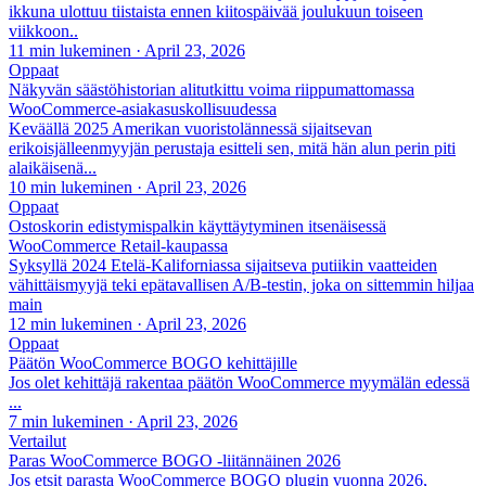
ikkuna ulottuu tiistaista ennen kiitospäivää joulukuun toiseen
viikkoon..
11 min lukeminen
·
April 23, 2026
Oppaat
Näkyvän säästöhistorian alitutkittu voima riippumattomassa
WooCommerce-asiakasuskollisuudessa
Keväällä 2025 Amerikan vuoristolännessä sijaitsevan
erikoisjälleenmyyjän perustaja esitteli sen, mitä hän alun perin piti
alaikäisenä...
10 min lukeminen
·
April 23, 2026
Oppaat
Ostoskorin edistymispalkin käyttäytyminen itsenäisessä
WooCommerce Retail-kaupassa
Syksyllä 2024 Etelä-Kaliforniassa sijaitseva putiikin vaatteiden
vähittäismyyjä teki epätavallisen A/B-testin, joka on sittemmin hiljaa
main
12 min lukeminen
·
April 23, 2026
Oppaat
Päätön WooCommerce BOGO kehittäjille
Jos olet kehittäjä rakentaa päätön WooCommerce myymälän edessä
...
7 min lukeminen
·
April 23, 2026
Vertailut
Paras WooCommerce BOGO -liitännäinen 2026
Jos etsit parasta WooCommerce BOGO plugin vuonna 2026,