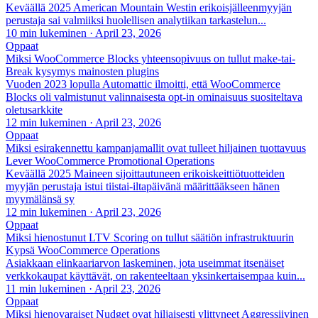
Keväällä 2025 American Mountain Westin erikoisjälleenmyyjän
perustaja sai valmiiksi huolellisen analytiikan tarkastelun...
10 min lukeminen
·
April 23, 2026
Oppaat
Miksi WooCommerce Blocks yhteensopivuus on tullut make-tai-
Break kysymys mainosten plugins
Vuoden 2023 lopulla Automattic ilmoitti, että WooCommerce
Blocks oli valmistunut valinnaisesta opt-in ominaisuus suositeltava
oletusarkkite
12 min lukeminen
·
April 23, 2026
Oppaat
Miksi esirakennettu kampanjamallit ovat tulleet hiljainen tuottavuus
Lever WooCommerce Promotional Operations
Keväällä 2025 Maineen sijoittautuneen erikoiskeittiötuotteiden
myyjän perustaja istui tiistai-iltapäivänä määrittääkseen hänen
myymälänsä sy
12 min lukeminen
·
April 23, 2026
Oppaat
Miksi hienostunut LTV Scoring on tullut säätiön infrastruktuurin
Kypsä WooCommerce Operations
Asiakkaan elinkaariarvon laskeminen, jota useimmat itsenäiset
verkkokaupat käyttävät, on rakenteeltaan yksinkertaisempaa kuin...
11 min lukeminen
·
April 23, 2026
Oppaat
Miksi hienovaraiset Nudget ovat hiljaisesti ylittyneet Aggressiivinen