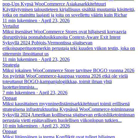
pop-Ups Kypsä WooCommerce Asiakasarkkitehtuuri
Käyttäytymisen taloustieteen kirjallisuus sisältää muutamia käsitteitä,
jotka on mainittu laajasti ja joita on sovellettu väärin kuin Richar
11 min lukeminen
·
April 23, 2026
Vertailut
Miksi itsenäiset WooCommerce Stores ovat hiljaisesti korvaavia
disruptiivisia ponnahdusikkunoita Context-Aware Exit Intent
Syksyllä 2024 Pohjois-Vermontissa sijaitsevan
erikoispaperituotemerkin perustaja teki kuuden viikon testin, joka on
sittemmin ilmoittanut us
11 min lukeminen
·
April 23, 2026
Strategia
Miksi jokainen WooCommerce Store tarvitsee BOGO vuonna 2026
Jos pyörität WooCommerce-kauppaa vuonna 2026 etkä ole vielä
toteuttanut BOGO-kampanjalogiikkaa, toimit ilman yhtä
luotettavimmista...
7 min lukeminen
·
April 23, 2026
Oppaat
Miksi kausittainen myynninedistämisarkkitehtuuri toimii erillisenä
strategisena infrastruktuurina Kypsässä WooCommerce-toiminnassa
Syksyllä 2024 Amerikan koillisessa sijaitsevan erikoisliiketoiminnan
perustaja vietti epätavallisen huolellisen viikonlopun tutkien...
10 min lukeminen
·
April 23, 2026
Oppaat
Miksi liitännäinen ja teema Konfliktit ovat tulleet hiljainen