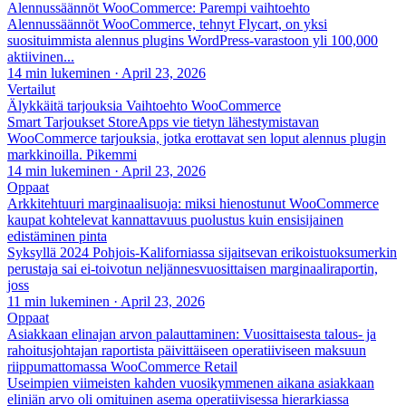
Alennussäännöt WooCommerce: Parempi vaihtoehto
Alennussäännöt WooCommerce, tehnyt Flycart, on yksi
suosituimmista alennus plugins WordPress-varastoon yli 100,000
aktiivinen...
14 min lukeminen
·
April 23, 2026
Vertailut
Älykkäitä tarjouksia Vaihtoehto WooCommerce
Smart Tarjoukset StoreApps vie tietyn lähestymistavan
WooCommerce tarjouksia, jotka erottavat sen loput alennus plugin
markkinoilla. Pikemmi
14 min lukeminen
·
April 23, 2026
Oppaat
Arkkitehtuuri marginaalisuoja: miksi hienostunut WooCommerce
kaupat kohtelevat kannattavuus puolustus kuin ensisijainen
edistäminen pinta
Syksyllä 2024 Pohjois-Kaliforniassa sijaitsevan erikoistuoksumerkin
perustaja sai ei-toivotun neljännesvuosittaisen marginaaliraportin,
joss
11 min lukeminen
·
April 23, 2026
Oppaat
Asiakkaan elinajan arvon palauttaminen: Vuosittaisesta talous- ja
rahoitusjohtajan raportista päivittäiseen operatiiviseen maksuun
riippumattomassa WooCommerce Retail
Useimpien viimeisten kahden vuosikymmenen aikana asiakkaan
eliniän arvo oli omituinen asema operatiivisessa hierarkiassa