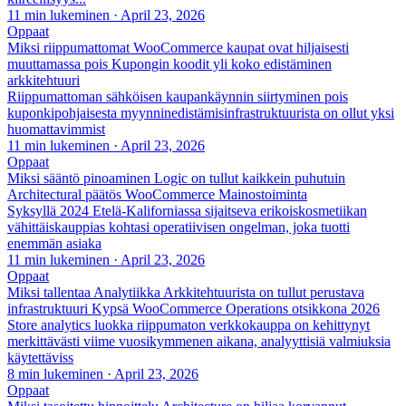
11 min lukeminen
·
April 23, 2026
Oppaat
Miksi riippumattomat WooCommerce kaupat ovat hiljaisesti
muuttamassa pois Kupongin koodit yli koko edistäminen
arkkitehtuuri
Riippumattoman sähköisen kaupankäynnin siirtyminen pois
kuponkipohjaisesta myynninedistämisinfrastruktuurista on ollut yksi
huomattavimmist
11 min lukeminen
·
April 23, 2026
Oppaat
Miksi sääntö pinoaminen Logic on tullut kaikkein puhutuin
Architectural päätös WooCommerce Mainostoiminta
Syksyllä 2024 Etelä-Kaliforniassa sijaitseva erikoiskosmetiikan
vähittäiskauppias kohtasi operatiivisen ongelman, joka tuotti
enemmän asiaka
11 min lukeminen
·
April 23, 2026
Oppaat
Miksi tallentaa Analytiikka Arkkitehtuurista on tullut perustava
infrastruktuuri Kypsä WooCommerce Operations otsikkona 2026
Store analytics luokka riippumaton verkkokauppa on kehittynyt
merkittävästi viime vuosikymmenen aikana, analyyttisiä valmiuksia
käytettäviss
8 min lukeminen
·
April 23, 2026
Oppaat