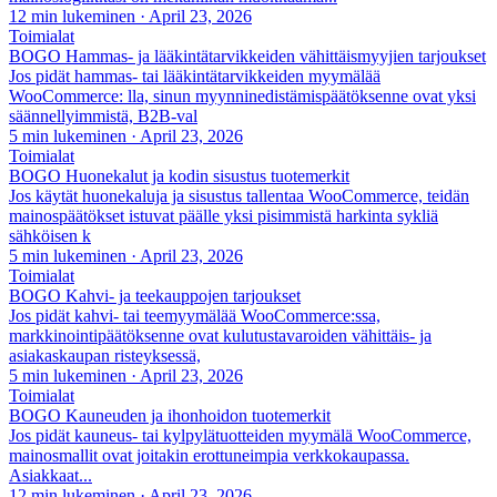
12 min lukeminen
·
April 23, 2026
Toimialat
BOGO Hammas- ja lääkintätarvikkeiden vähittäismyyjien tarjoukset
Jos pidät hammas- tai lääkintätarvikkeiden myymälää
WooCommerce: lla, sinun myynninedistämispäätöksenne ovat yksi
säännellyimmistä, B2B-val
5 min lukeminen
·
April 23, 2026
Toimialat
BOGO Huonekalut ja kodin sisustus tuotemerkit
Jos käytät huonekaluja ja sisustus tallentaa WooCommerce, teidän
mainospäätökset istuvat päälle yksi pisimmistä harkinta sykliä
sähköisen k
5 min lukeminen
·
April 23, 2026
Toimialat
BOGO Kahvi- ja teekauppojen tarjoukset
Jos pidät kahvi- tai teemyymälää WooCommerce:ssa,
markkinointipäätöksenne ovat kulutustavaroiden vähittäis- ja
asiakaskaupan risteyksessä,
5 min lukeminen
·
April 23, 2026
Toimialat
BOGO Kauneuden ja ihonhoidon tuotemerkit
Jos pidät kauneus- tai kylpylätuotteiden myymälä WooCommerce,
mainosmallit ovat joitakin erottuneimpia verkkokaupassa.
Asiakkaat...
12 min lukeminen
·
April 23, 2026