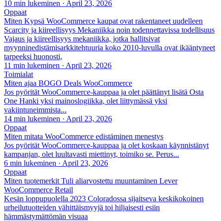
10 min lukeminen
·
April 23, 2026
Oppaat
Miten Kypsä WooCommerce kaupat ovat rakentaneet uudelleen
Scarcity ja kiireellisyys Mekaniikka noin todennettavissa todellisuus
Vajaus ja kiireellisyys mekaniikka, jotka hallitsivat
myynninedistämisarkkitehtuuria koko 2010-luvulla ovat ikääntyneet
tarpeeksi huonosti,
11 min lukeminen
·
April 23, 2026
Toimialat
Miten ajaa BOGO Deals WooCommerce
Jos pyörität WooCommerce-kauppaa ja olet päättänyt lisätä Osta
One Hanki yksi mainoslogiikka, olet liittymässä yksi
vakiintuneimmista...
14 min lukeminen
·
April 23, 2026
Oppaat
Miten mitata WooCommerce edistäminen menestys
Jos pyörität WooCommerce-kauppaa ja olet koskaan käynnistänyt
kampanjan, olet luultavasti miettinyt, toimiko se. Perus...
6 min lukeminen
·
April 23, 2026
Oppaat
Miten tuotemerkit Tuli aliarvostettu muuntaminen Lever
WooCommerce Retail
Kesän loppupuolella 2023 Coloradossa sijaitseva keskikokoinen
urheilutuotteiden vähittäismyyjä toi hiljaisesti esiin
hämmästymättömän visuaa