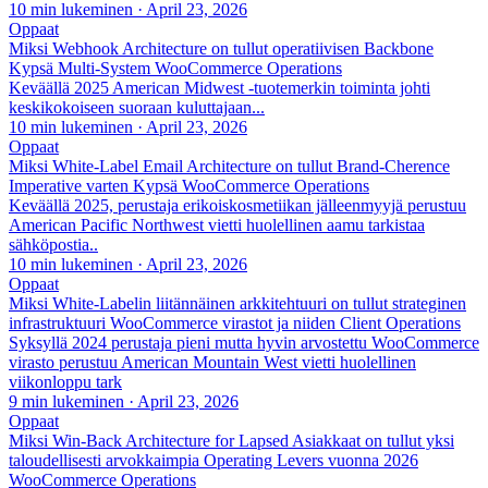
10 min lukeminen
·
April 23, 2026
Oppaat
Miksi Webhook Architecture on tullut operatiivisen Backbone
Kypsä Multi-System WooCommerce Operations
Keväällä 2025 American Midwest -tuotemerkin toiminta johti
keskikokoiseen suoraan kuluttajaan...
10 min lukeminen
·
April 23, 2026
Oppaat
Miksi White-Label Email Architecture on tullut Brand-Cherence
Imperative varten Kypsä WooCommerce Operations
Keväällä 2025, perustaja erikoiskosmetiikan jälleenmyyjä perustuu
American Pacific Northwest vietti huolellinen aamu tarkistaa
sähköpostia..
10 min lukeminen
·
April 23, 2026
Oppaat
Miksi White-Labelin liitännäinen arkkitehtuuri on tullut strateginen
infrastruktuuri WooCommerce virastot ja niiden Client Operations
Syksyllä 2024 perustaja pieni mutta hyvin arvostettu WooCommerce
virasto perustuu American Mountain West vietti huolellinen
viikonloppu tark
9 min lukeminen
·
April 23, 2026
Oppaat
Miksi Win-Back Architecture for Lapsed Asiakkaat on tullut yksi
taloudellisesti arvokkaimpia Operating Levers vuonna 2026
WooCommerce Operations