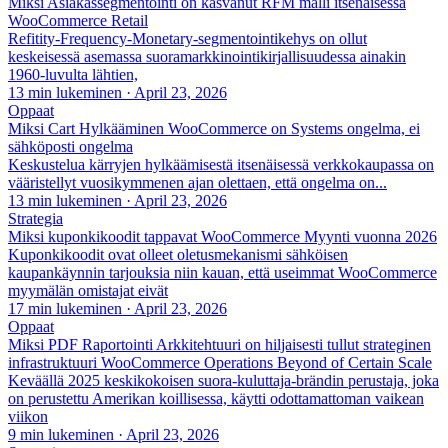
Miksi Asiakassegmentointi on kasvanut RFM malli itsenäisessä
WooCommerce Retail
Refitity-Frequency-Monetary-segmentointikehys on ollut
keskeisessä asemassa suoramarkkinointikirjallisuudessa ainakin
1960-luvulta lähtien,
13 min lukeminen
·
April 23, 2026
Oppaat
Miksi Cart Hylkääminen WooCommerce on Systems ongelma, ei
sähköposti ongelma
Keskustelua kärryjen hylkäämisestä itsenäisessä verkkokaupassa on
vääristellyt vuosikymmenen ajan olettaen, että ongelma on...
13 min lukeminen
·
April 23, 2026
Strategia
Miksi kuponkikoodit tappavat WooCommerce Myynti vuonna 2026
Kuponkikoodit ovat olleet oletusmekanismi sähköisen
kaupankäynnin tarjouksia niin kauan, että useimmat WooCommerce
myymälän omistajat eivät
17 min lukeminen
·
April 23, 2026
Oppaat
Miksi PDF Raportointi Arkkitehtuuri on hiljaisesti tullut strateginen
infrastruktuuri WooCommerce Operations Beyond of Certain Scale
Keväällä 2025 keskikokoisen suora-kuluttaja-brändin perustaja, joka
on perustettu Amerikan koillisessa, käytti odottamattoman vaikean
viikon
9 min lukeminen
·
April 23, 2026