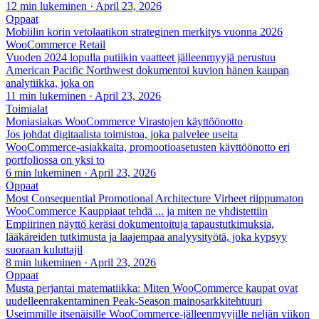
12 min lukeminen
·
April 23, 2026
Oppaat
Mobiilin korin vetolaatikon strateginen merkitys vuonna 2026
WooCommerce Retail
Vuoden 2024 lopulla putiikin vaatteet jälleenmyyjä perustuu
American Pacific Northwest dokumentoi kuvion hänen kaupan
analytiikka, joka on
11 min lukeminen
·
April 23, 2026
Toimialat
Moniasiakas WooCommerce Virastojen käyttöönotto
Jos johdat digitaalista toimistoa, joka palvelee useita
WooCommerce-asiakkaita, promootioasetusten käyttöönotto eri
portfoliossa on yksi to
6 min lukeminen
·
April 23, 2026
Oppaat
Most Consequential Promotional Architecture Virheet riippumaton
WooCommerce Kauppiaat tehdä ... ja miten ne yhdistettiin
Empiirinen näyttö keräsi dokumentoituja tapaustutkimuksia,
lääkäreiden tutkimusta ja laajempaa analyysityötä, joka kypsyy
suoraan kuluttajil
8 min lukeminen
·
April 23, 2026
Oppaat
Musta perjantai matematiikka: Miten WooCommerce kaupat ovat
uudelleenrakentaminen Peak-Season mainosarkkitehtuuri
Useimmille itsenäisille WooCommerce-jälleenmyyjille neljän viikon