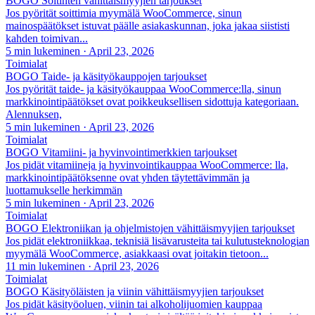
BOGO Soitinten vähittäismyyjien tarjoukset
Jos pyörität soittimia myymälä WooCommerce, sinun
mainospäätökset istuvat päälle asiakaskunnan, joka jakaa siististi
kahden toimivan...
5 min lukeminen
·
April 23, 2026
Toimialat
BOGO Taide- ja käsityökauppojen tarjoukset
Jos pyörität taide- ja käsityökauppaa WooCommerce:lla, sinun
markkinointipäätökset ovat poikkeuksellisen sidottuja kategoriaan.
Alennuksen,
5 min lukeminen
·
April 23, 2026
Toimialat
BOGO Vitamiini- ja hyvinvointimerkkien tarjoukset
Jos pidät vitamiineja ja hyvinvointikauppaa WooCommerce: lla,
markkinointipäätöksenne ovat yhden täytettävimmän ja
luottamukselle herkimmän
5 min lukeminen
·
April 23, 2026
Toimialat
BOGO Elektroniikan ja ohjelmistojen vähittäismyyjien tarjoukset
Jos pidät elektroniikkaa, teknisiä lisävarusteita tai kulutusteknologian
myymälä WooCommerce, asiakkaasi ovat joitakin tietoon...
11 min lukeminen
·
April 23, 2026
Toimialat
BOGO Käsityöläisten ja viinin vähittäismyyjien tarjoukset
Jos pidät käsityöoluen, viinin tai alkoholijuomien kauppaa