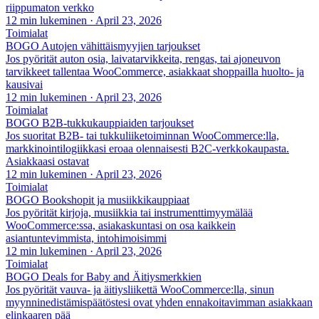
riippumaton verkko
12 min lukeminen
·
April 23, 2026
Toimialat
BOGO Autojen vähittäismyyjien tarjoukset
Jos pyörität auton osia, laivatarvikkeita, rengas, tai ajoneuvon
tarvikkeet tallentaa WooCommerce, asiakkaat shoppailla huolto- ja
kausivai
12 min lukeminen
·
April 23, 2026
Toimialat
BOGO B2B-tukkukauppiaiden tarjoukset
Jos suoritat B2B- tai tukkuliiketoiminnan WooCommerce:lla,
markkinointilogiikkasi eroaa olennaisesti B2C-verkkokaupasta.
Asiakkaasi ostavat
12 min lukeminen
·
April 23, 2026
Toimialat
BOGO Bookshopit ja musiikkikauppiaat
Jos pyörität kirjoja, musiikkia tai instrumenttimyymälää
WooCommerce:ssa, asiakaskuntasi on osa kaikkein
asiantuntevimmista, intohimoisimmi
12 min lukeminen
·
April 23, 2026
Toimialat
BOGO Deals for Baby and Äitiysmerkkien
Jos pyörität vauva- ja äitiysliikettä WooCommerce:lla, sinun
myynninedistämispäätöstesi ovat yhden ennakoitavimman asiakkaan
elinkaaren pää