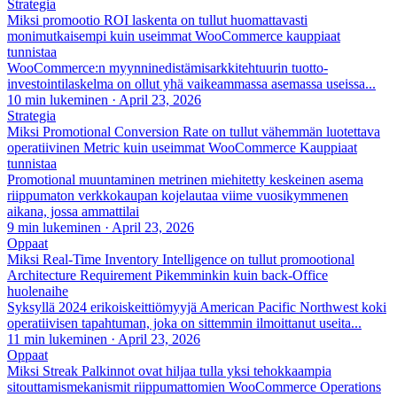
Strategia
Miksi promootio ROI laskenta on tullut huomattavasti
monimutkaisempi kuin useimmat WooCommerce kauppiaat
tunnistaa
WooCommerce:n myynninedistämisarkkitehtuurin tuotto-
investointilaskelma on ollut yhä vaikeammassa asemassa useissa...
10 min lukeminen
·
April 23, 2026
Strategia
Miksi Promotional Conversion Rate on tullut vähemmän luotettava
operatiivinen Metric kuin useimmat WooCommerce Kauppiaat
tunnistaa
Promotional muuntaminen metrinen miehitetty keskeinen asema
riippumaton verkkokaupan kojelautaa viime vuosikymmenen
aikana, jossa ammattilai
9 min lukeminen
·
April 23, 2026
Oppaat
Miksi Real-Time Inventory Intelligence on tullut promootional
Architecture Requirement Pikemminkin kuin back-Office
huolenaihe
Syksyllä 2024 erikoiskeittiömyyjä American Pacific Northwest koki
operatiivisen tapahtuman, joka on sittemmin ilmoittanut useita...
11 min lukeminen
·
April 23, 2026
Oppaat
Miksi Streak Palkinnot ovat hiljaa tulla yksi tehokkaampia
sitouttamismekanismit riippumattomien WooCommerce Operations