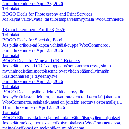
5 min lukeminen
·
April 23, 2026
Toimialat
BOGO Deals for Photography and Print Services
Jos käytät valokuvaus- tai tulostuspalvelumyymälä WooCommerce
...
13 min lukeminen
·
April 23, 2026
Toimialat
BOGO Deals for Specialty Food
Jos pidät erikois-tai kapea vähittäiskauppa WooCommerce ...
5 min lukeminen
·
April 23, 2026
Toimialat
BOGO Deals for Vape and CBD Retailers
Jos pidät vape- tai CBD-kauppaa WooCommerce:ssa, sinun
myynninedistämispäätöksenne ovat yhden säännellyimmän,
ikäsidonnaisen ja täydennysve
5 min lukeminen
·
April 23, 2026
Toimialat
BOGO Deals lapsille ja lelu vähittäismyyjille
Jos pyörität lasten, lelujen, vauvatuotteiden tai lasten lahjakaupan
WooCommerce, asiakaskuntasi on joitakin erottuva ostosmalleja...
11 min lukeminen
·
April 23, 2026
Toimialat
BOGO Elintarvikkeiden ja ravintolan vähittäismyyjien tarjoukset
Jos pidät ruoka-, juoma- tai erikoisruokalassa WooCommerce:ssa,
mainoslogiikkasi on mekaniikan muokkaama...