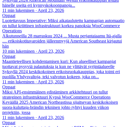
Syksyllä 2024 American Mountain Westin erikoiskauppias testasi
hänelle useita eri kynnyskokoonpanoja...
11 min lukeminen
·
April 23, 2026
Oppaat
Luotettavuus Imperative: Miksi aikataulutettu kampanjan automaatio
on tullut kriittinen infrastruktuuri korkea panoksia WooCommerce
Operations
Alkutunneilla 28 marraskuu 2024 ... Musta perjantaiaamu Itä-ajalla
.... erikoiskotitavaroiden jälleenmyyjä American Southeast kirjautui
hän
10 min lukeminen
·
April 23, 2026
Oppaat
Maantieteellisen kohdentamisen kuri: Kun alueelliset kampanjat
tuottavat pysyviä palautuksia ja kun ne ylittävät syrjintäalueelle
Syksyllä 2024 keskikokoinen erikoisruokakauppias, joka toimi eri
puolilla Yhdysvaltoja, teki valvotun kokeen, joka on...
11 min lukeminen
·
April 23, 2026
Oppaat
Miksi API-ensimmäinen edistäminen arkkitehtuuri on tullut
strateginen infrastruktuuri Kypsä WooCommerce Operations
Keväällä 2025 American Northeastissa sijaitsevan keskikokoisen
suora-kuluttaja-brändin tekninen johto ryhtyi kuuden viikon
projektiin, jossa
11 min lukeminen
·
April 23, 2026
Oppaat