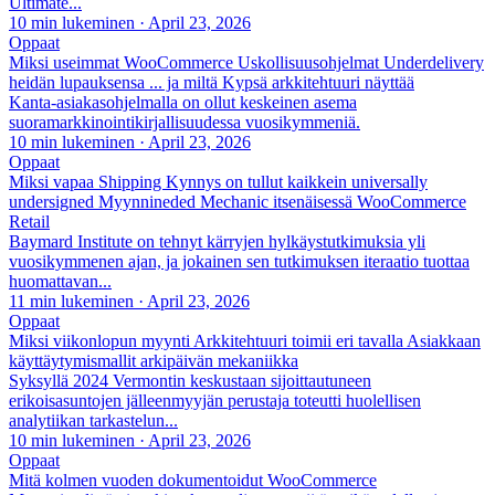
Ultimate...
10 min lukeminen
·
April 23, 2026
Oppaat
Miksi useimmat WooCommerce Uskollisuusohjelmat Underdelivery
heidän lupauksensa ... ja miltä Kypsä arkkitehtuuri näyttää
Kanta-asiakasohjelmalla on ollut keskeinen asema
suoramarkkinointikirjallisuudessa vuosikymmeniä.
10 min lukeminen
·
April 23, 2026
Oppaat
Miksi vapaa Shipping Kynnys on tullut kaikkein universally
undersigned Myynnineded Mechanic itsenäisessä WooCommerce
Retail
Baymard Institute on tehnyt kärryjen hylkäystutkimuksia yli
vuosikymmenen ajan, ja jokainen sen tutkimuksen iteraatio tuottaa
huomattavan...
11 min lukeminen
·
April 23, 2026
Oppaat
Miksi viikonlopun myynti Arkkitehtuuri toimii eri tavalla Asiakkaan
käyttäytymismallit arkipäivän mekaniikka
Syksyllä 2024 Vermontin keskustaan sijoittautuneen
erikoisasuntojen jälleenmyyjän perustaja toteutti huolellisen
analytiikan tarkastelun...
10 min lukeminen
·
April 23, 2026
Oppaat
Mitä kolmen vuoden dokumentoidut WooCommerce