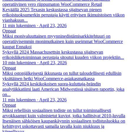
operatiivinen vero riippumaton WooCommerce Retail
Keväällä 2025 Texasin keskustassa sijaitsevan pienen
erikoistuoksumerkin perustaja käytti erityisen ikimuistoisen viikon
vianhakuun...
11 min lukeminen
·
April 23, 2026
Oppaat
Miksi monivaluuttainen myynninedistämisarkkitehtuuri on
operatiivisemmin monimutkainen kuin useimmat WooCommerce
kaupat Ennakoi
Syksyllä 2024 Massachusettsin keskustassa sijaitsevan
erikoisliiketoiminnan perustaja sitoutui kuuden viikon projektiin...
10 min lukeminen
·
April 23, 2026
Oppaat
Miksi ostonjälkeisestä ikkunasta on tullut taloudellisesti edullisin
yksittäinen hetki WooCommerce-asiakasmatkassa
Syksyllä 2024 keskikokoisen suora-kuluttaja-brändin
analytiikkatiimi laati American Midwestissä sisäisen raportin, joka
on...
11 min lukeminen
·
April 23, 2026
Oppaat
Miksi rehellisin sosiaalinen todiste on tullut toiminnallisesti
arvokkaampi kuin valmistetut kuviot, jotka hallitsivat 2010-luvulla
Itsenäisen sähköisen kaupankäynnin sosiaalinen todistusluokka on
kehittynyt uskottavasti samalla tavalla kuin niukkuus ja
kiireellisyys...