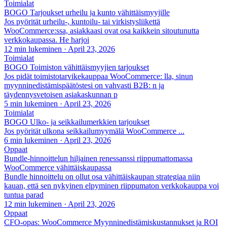
Toimialat
BOGO Tarjoukset urheilu ja kunto vähittäismyyjille
Jos pyörität urheilu-, kuntoilu- tai virkistysliikettä
WooCommerce:ssa, asiakkaasi ovat osa kaikkein sitoutunutta
verkkokaupassa. He harjoi
12 min lukeminen
·
April 23, 2026
Toimialat
BOGO Toimiston vähittäismyyjien tarjoukset
Jos pidät toimistotarvikekauppaa WooCommerce: lla, sinun
myynninedistämispäätöstesi on vahvasti B2B: n ja
täydennysvetoisen asiakaskunnan p
5 min lukeminen
·
April 23, 2026
Toimialat
BOGO Ulko- ja seikkailumerkkien tarjoukset
Jos pyörität ulkona seikkailumyymälä WooCommerce ...
6 min lukeminen
·
April 23, 2026
Oppaat
Bundle-hinnoittelun hiljainen renessanssi riippumattomassa
WooCommerce vähittäiskaupassa
Bundle hinnoittelu on ollut osa vähittäiskaupan strategiaa niin
kauan, että sen nykyinen elpyminen riippumaton verkkokauppa voi
tuntua parad
12 min lukeminen
·
April 23, 2026
Oppaat
CFO-opas: WooCommerce Myynninedistämiskustannukset ja ROI