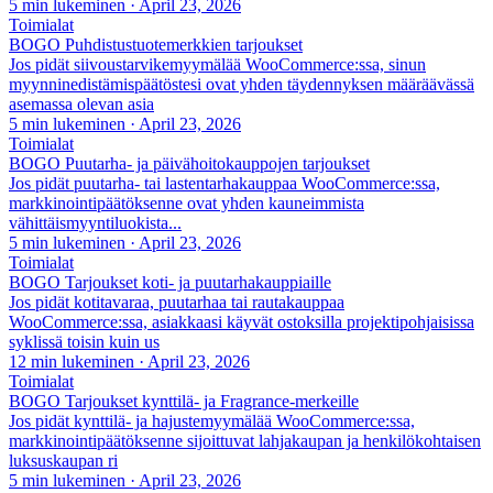
5 min lukeminen
·
April 23, 2026
Toimialat
BOGO Puhdistustuotemerkkien tarjoukset
Jos pidät siivoustarvikemyymälää WooCommerce:ssa, sinun
myynninedistämispäätöstesi ovat yhden täydennyksen määräävässä
asemassa olevan asia
5 min lukeminen
·
April 23, 2026
Toimialat
BOGO Puutarha- ja päivähoitokauppojen tarjoukset
Jos pidät puutarha- tai lastentarhakauppaa WooCommerce:ssa,
markkinointipäätöksenne ovat yhden kauneimmista
vähittäismyyntiluokista...
5 min lukeminen
·
April 23, 2026
Toimialat
BOGO Tarjoukset koti- ja puutarhakauppiaille
Jos pidät kotitavaraa, puutarhaa tai rautakauppaa
WooCommerce:ssa, asiakkaasi käyvät ostoksilla projektipohjaisissa
syklissä toisin kuin us
12 min lukeminen
·
April 23, 2026
Toimialat
BOGO Tarjoukset kynttilä- ja Fragrance-merkeille
Jos pidät kynttilä- ja hajustemyymälää WooCommerce:ssa,
markkinointipäätöksenne sijoittuvat lahjakaupan ja henkilökohtaisen
luksuskaupan ri
5 min lukeminen
·
April 23, 2026