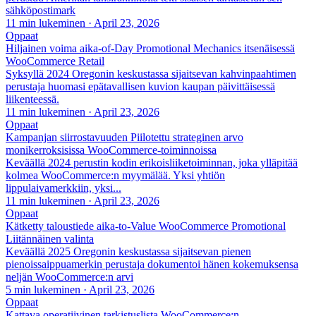
sähköpostimark
11 min lukeminen
·
April 23, 2026
Oppaat
Hiljainen voima aika-of-Day Promotional Mechanics itsenäisessä
WooCommerce Retail
Syksyllä 2024 Oregonin keskustassa sijaitsevan kahvinpaahtimen
perustaja huomasi epätavallisen kuvion kaupan päivittäisessä
liikenteessä.
11 min lukeminen
·
April 23, 2026
Oppaat
Kampanjan siirrostavuuden Piilotettu strateginen arvo
monikerroksisissa WooCommerce-toiminnoissa
Keväällä 2024 perustin kodin erikoisliiketoiminnan, joka ylläpitää
kolmea WooCommerce:n myymälää. Yksi yhtiön
lippulaivamerkkiin, yksi...
11 min lukeminen
·
April 23, 2026
Oppaat
Kätketty taloustiede aika-to-Value WooCommerce Promotional
Liitännäinen valinta
Keväällä 2025 Oregonin keskustassa sijaitsevan pienen
pienoissaippuamerkin perustaja dokumentoi hänen kokemuksensa
neljän WooCommerce:n arvi
5 min lukeminen
·
April 23, 2026
Oppaat
Kattava operatiivinen tarkistuslista WooCommerce:n