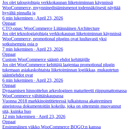
Jos olet talousjohtaja verkkokaupan liiketoiminnan käynnissä
WooCommerce, myynninedistämismenot todennäköisesti näyttää
hyvältä pinnalla ja
6 min lukeminen
·
April 23, 2026
Oppaat
CTO-opas: WooCommerce Liitännäinen Architecture
Jos olet teknologiajohtaja verkkokaupan liiketoiminnan käynnissä
WooCommerce, promotional plugins ovat luultavasti yksi
sotkuisempia osia p
7 min lukeminen
·
April 23, 2026
Oppaat
Custom WooCommerce sääntö ehdot kehittäjille
Jos olet WooCommerce kehittäjä laajentaa promotional plugin
tukemaan asiakaskohtaista liiketoiminnan logiikkaa, mukautetun
sääntöehdot ovat
6 min lukeminen
·
April 23, 2026
Oppaat
Dynaamisen hinnoittelun arkeologinen maturiteetti riippumattomassa
WooCommerce vähittäiskaupassa
Vuonna 2018 markkinointitieteessä julkaistussa akateeminen
aineistossa dokumentoitiin kokeilu, joka on sittemmin muovannut
sitä, kuinka huo
12 min lukeminen
·
April 23, 2026
Oppaat
Ensimmäinen viikko WooCommerce BOGO:n kanssa