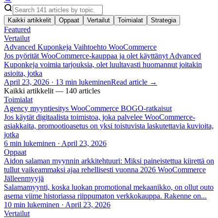
Kaikki artikkelit
Oppaat
Vertailut
Toimialat
Strategia
Featured
Vertailut
Advanced Kuponkeja Vaihtoehto WooCommerce
Jos pyörität WooCommerce-kauppaa ja olet käyttänyt Advanced
Kuponkeja voimia tarjouksia, olet luultavasti huomannut joitakin
asioita, jotka
April 23, 2026
·
13 min lukeminen
Read article →
Kaikki artikkelit — 140 articles
Toimialat
Agency myyntiesitys WooCommerce BOGO-ratkaisut
Jos käytät digitaalista toimistoa, joka palvelee WooCommerce-
asiakkaita, promootioasetus on yksi toistuvista laskutettavia kuvioita,
jotka
6 min lukeminen
·
April 23, 2026
Oppaat
Aidon salaman myynnin arkkitehtuuri: Miksi paineistettua kiirettä on
tullut vaikeammaksi ajaa rehellisesti vuonna 2026 WooCommerce
Jälleenmyyjä
Salamamyynti, koska luokan promotional mekaanikko, on ollut outo
asema viime historiassa riippumaton verkkokauppa. Rakenne on...
10 min lukeminen
·
April 23, 2026
Vertailut