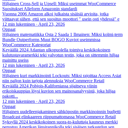
Hiljainen Cross-Sell ja Upsell: Miksi useimmat WooCommerce
Suositukset Alleform Amazonin standardi
Vuonna 2006 Amazon alkoi julkaista sisäisiä arvioita, jotka
viittaavat siihen, että sen suositus moottori " usein osti yhdessä" e
12 min lukeminen
·
April 23, 2026
Oppaat
Hiljainen matematiikka Osta 2 Saada 1 Ilmainen: Miksi kolmi-term
Bundle Outperforms Muut BOGO Kuviot useimmissa
WooCommerce Kategoriat
Keväällä 2024 Atlantan ulkopuolella toimiva keskikokoinen
kulutustavaramerkki teki valvotun testin, joka on sittemmin hiljaa
mainittu useiss
12 min lukeminen
·
April 23, 2026
Oppaat
Hiljainen kuri markkinointi Lockouts: Miksi rajoittaa Access Asiat
niin paljon kuin tarjota alennuksia WooCommerce Retail
Keväällä 2024 Pohjois-Kaliforniassa sijaitseva viinin
erikoiskauppias löysi kuvion sen mainosanalyysistä, joka hiljaa
pakotti...
12 min lukeminen
·
April 23, 2026
Oppaat
Hiljainen uudelleenjakaminen sähköpostin markkinoinnin budjetti
Broadcast elinkaareen riippumattomassa WooCommerce Retail
Syksyllä 2024 keskikokoinen suora-to-kuluttaja kauneus merkki
perustuu Amerikan länsirannikolla teki sisäisen tarkastelun sen