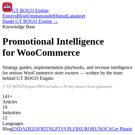
GT BOGO
Engine
Etusivu
Blogi
Ominaisuudet
Hinnat
Lataukset
Hanki GT BOGO Engine →
Knowledge Base
Promotional Intelligence
for WooCommerce
Strategy guides, implementation playbooks, and revenue intelligence
for serious WooCommerce store owners — written by the team
behind GT BOGO Engine.
✓
GT BOGO Engine PRO includes a 30-day money-back guarantee.
141+
Articles
19
Industries
15
Languages
Blog
EN
DA
DE
ES
FR
IT
NL
PT
SV
PL
FI
HU
RO
RU
NO
CS
Get Plugin
→