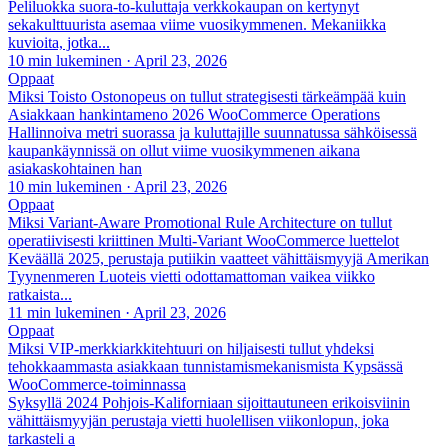
Peliluokka suora-to-kuluttaja verkkokaupan on kertynyt
sekakulttuurista asemaa viime vuosikymmenen. Mekaniikka
kuvioita, jotka...
10 min lukeminen
·
April 23, 2026
Oppaat
Miksi Toisto Ostonopeus on tullut strategisesti tärkeämpää kuin
Asiakkaan hankintameno 2026 WooCommerce Operations
Hallinnoiva metri suorassa ja kuluttajille suunnatussa sähköisessä
kaupankäynnissä on ollut viime vuosikymmenen aikana
asiakaskohtainen han
10 min lukeminen
·
April 23, 2026
Oppaat
Miksi Variant-Aware Promotional Rule Architecture on tullut
operatiivisesti kriittinen Multi-Variant WooCommerce luettelot
Keväällä 2025, perustaja putiikin vaatteet vähittäismyyjä Amerikan
Tyynenmeren Luoteis vietti odottamattoman vaikea viikko
ratkaista...
11 min lukeminen
·
April 23, 2026
Oppaat
Miksi VIP-merkkiarkkitehtuuri on hiljaisesti tullut yhdeksi
tehokkaammasta asiakkaan tunnistamismekanismista Kypsässä
WooCommerce-toiminnassa
Syksyllä 2024 Pohjois-Kaliforniaan sijoittautuneen erikoisviinin
vähittäismyyjän perustaja vietti huolellisen viikonlopun, joka
tarkasteli a