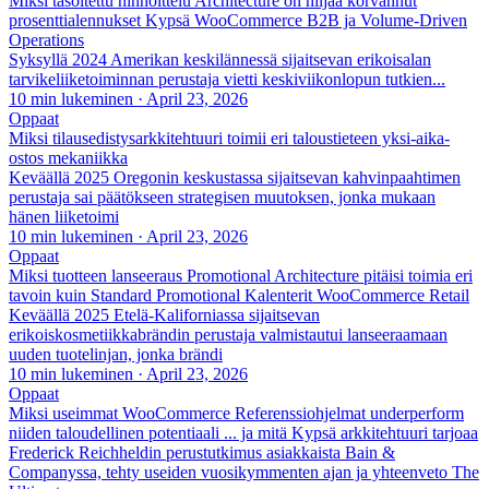
Miksi tasoitettu hinnoittelu Architecture on hiljaa korvannut
prosenttialennukset Kypsä WooCommerce B2B ja Volume-Driven
Operations
Syksyllä 2024 Amerikan keskilännessä sijaitsevan erikoisalan
tarvikeliiketoiminnan perustaja vietti keskiviikonlopun tutkien...
10 min lukeminen
·
April 23, 2026
Oppaat
Miksi tilausedistysarkkitehtuuri toimii eri taloustieteen yksi-aika-
ostos mekaniikka
Keväällä 2025 Oregonin keskustassa sijaitsevan kahvinpaahtimen
perustaja sai päätökseen strategisen muutoksen, jonka mukaan
hänen liiketoimi
10 min lukeminen
·
April 23, 2026
Oppaat
Miksi tuotteen lanseeraus Promotional Architecture pitäisi toimia eri
tavoin kuin Standard Promotional Kalenterit WooCommerce Retail
Keväällä 2025 Etelä-Kaliforniassa sijaitsevan
erikoiskosmetiikkabrändin perustaja valmistautui lanseeraamaan
uuden tuotelinjan, jonka brändi
10 min lukeminen
·
April 23, 2026
Oppaat
Miksi useimmat WooCommerce Referenssiohjelmat underperform
niiden taloudellinen potentiaali ... ja mitä Kypsä arkkitehtuuri tarjoaa
Frederick Reichheldin perustutkimus asiakkaista Bain &
Companyssa, tehty useiden vuosikymmenten ajan ja yhteenveto The