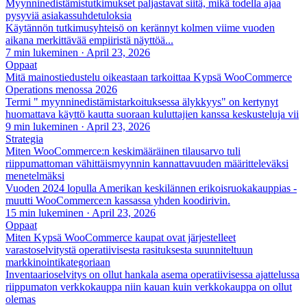
Myynninedistämistutkimukset paljastavat siitä, mikä todella ajaa
pysyviä asiakassuhdetuloksia
Käytännön tutkimusyhteisö on kerännyt kolmen viime vuoden
aikana merkittävää empiiristä näyttöä...
7 min lukeminen
·
April 23, 2026
Oppaat
Mitä mainostiedustelu oikeastaan tarkoittaa Kypsä WooCommerce
Operations menossa 2026
Termi " myynninedistämistarkoituksessa älykkyys" on kertynyt
huomattava käyttö kautta suoraan kuluttajien kanssa keskusteluja vii
9 min lukeminen
·
April 23, 2026
Strategia
Miten WooCommerce:n keskimääräinen tilausarvo tuli
riippumattoman vähittäismyynnin kannattavuuden määritteleväksi
menetelmäksi
Vuoden 2024 lopulla Amerikan keskilännen erikoisruokakauppias -
muutti WooCommerce:n kassassa yhden koodirivin.
15 min lukeminen
·
April 23, 2026
Oppaat
Miten Kypsä WooCommerce kaupat ovat järjestelleet
varastoselvitystä operatiivisesta rasituksesta suunniteltuun
markkinointikategoriaan
Inventaarioselvitys on ollut hankala asema operatiivisessa ajattelussa
riippumaton verkkokauppa niin kauan kuin verkkokauppa on ollut
olemas