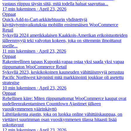
vastaus riippuu täysin siitä, mitä todella haluat saavuttaa...
17 min lukeminen
·
April 23, 2026
Oppaat
Quick-Add-to-Cart-arkkitehtuurin yhdistettyjä
käyttäytymisvaikutuksia mobiilin ensimmäisen WooCommerce
Retail
Syksyllä 2024 amerikkalaisen Kaakkois-Amerikan erikoistuotteiden
jälleenmyyjä teki valvotun kokeen, joka on sittemmin ilmoittanut
useille...
11 min lukeminen
·
April 23, 2026
Oppaat
Rakenteellinen tapaus Kuponki-vapaa ostaa yksi saada yksi vapaa
riippumaton WooCommerce Retail
Syksyllä 2023, keskikokoinen kauneuden vähittäismyyjä perustuu
Pacific Northwest käynnisti mitä markkinointi joukkue oli asetettu
strategise
10 min lukeminen
·
April 23, 2026
Oppaat
Rehellinen kiire: Miten riippumattomat WooCommerce kaupat ovat
uudelleenrakentaminen Countdown Ajastimet jälkeen
vuosikymmenen väärinkäyttö
Lähtölaskenta ajastin, joka on luokka online vähittäiskauppaa, on
viettänyt suurimman osan vuosikymmenen tilassa hitaasti lisää
uskottavuut
12 min lukeminen
·
April 23, 2026