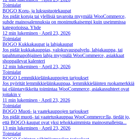
Toimialat
BOGO Koru- ja luksustuotekaupat
Jos pidät koruja tai ylellisiä tavaroita myymälä WooCommerce,
suhde mainosalennuksia on monimutkaisempi kuin useimmissa
kategorioissa. Yhde
12 min lukeminen
·
April 23, 2026
Toimialat
BOGO Kukkakaupat ja lahjakaupat
Jos pidät kukkakauppias, valokuvauspalvelu, lahjakauppa, tai
tapahtumapohjainen lahja myymälä WooCommerce, asiakkaat
shoppailevat kalenteri
12 min lukeminen
·
April 23, 2026
Toimialat
BOGO Lemmikkieläinkauppojen tarjoukset
Jos pyörität lemmikkieläinkauppaa, lemmikkieläinten ruokamerkkiä
tai eläintarvikkeita toimintaa WooCommerce, asiakassuhteet ovat
joitakin v
11 min lukeminen
·
April 23, 2026
Toimialat
BOGO Muoti- ja vaatekauppojen tarjoukset
Jos pidät muoti- tai vaatetuskauppaa WooCommerce:lla, tiedät jo,
että BOGO-kaupat ovat yksi tehokkaimmista mainosmalleista...
13 min lukeminen
·
April 23, 2026
Toimialat