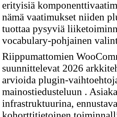
erityisiä komponenttivaatim
nämä vaatimukset niiden plu
tuottaa pysyviä liiketoiminn
vocabulary-pohjainen valint
Riippumattomien WooComm
suunnittelevat 2026 arkkite
arvioida plugin-vaihtoehtoj
mainostiedusteluun . Asiaka
infrastruktuurina, ennustava
kohorttitietoinen toiminnall