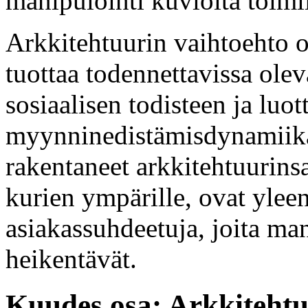
manipulointi kuvioita toimi
Arkkitehtuurin vaihtoehto o
tuottaa todennettavissa olev
sosiaalisen todisteen ja luo
myynninedistämisdynamiika
rakentaneet arkkitehtuurins
kurien ympärille, ovat yleen
asiakassuhdeetuja, joita ma
heikentävät.
Kuudes osa: Arkkitehtu