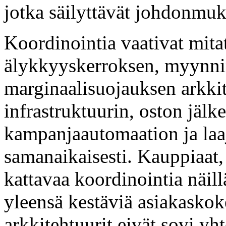
jotka säilyttävät johdonmu
Koordinointia vaativat mita
älykkyyskerroksen, myynni
marginaalisuojauksen arkkit
infrastruktuurin, oston jälke
kampanjaautomaation ja laaj
samanaikaisesti. Kauppiaat,
kattavaa koordinointia näill
yleensä kestäviä asiakaskoke
arkkitehtuurit eivät sovi yh