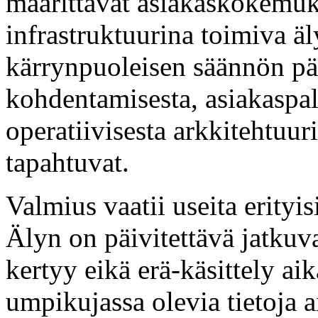
määrittävät asiakaskokemuk
infrastruktuurina toimiva äl
kärrynpuoleisen säännön pää
kohdentamisesta, asiakaspal
operatiivisesta arkkitehtuur
tapahtuvat.
Valmius vaatii useita erityi
Älyn on päivitettävä jatkuv
kertyy eikä erä-käsittely aik
umpikujassa olevia tietoja a