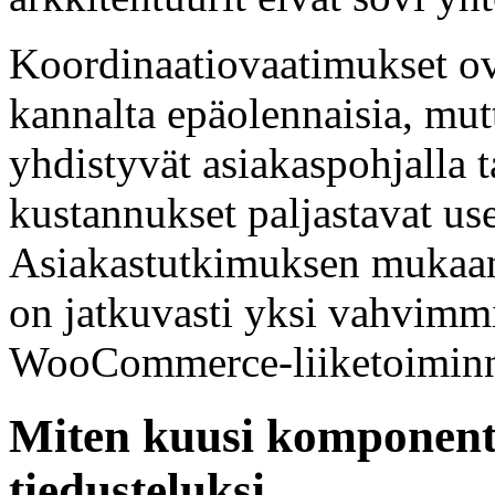
Koordinaatiovaatimukset ov
kannalta epäolennaisia, mut
yhdistyvät asiakaspohjalla t
kustannukset paljastavat us
Asiakastutkimuksen mukaan
on jatkuvasti yksi vahvimmi
WooCommerce-liiketoiminna
Miten kuusi komponentt
tiedusteluksi