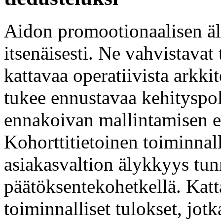
Aidon promootionaalisen äl
itsenäisesti. Ne vahvistavat 
kattavaa operatiivista arkki
tukee ennustavaa kehityspol
ennakoivan mallintamisen e
Kohorttitietoinen toiminnall
asiakasvaltion älykkyys tun
päätöksentekohetkellä. Katt
toiminnalliset tulokset, jotk