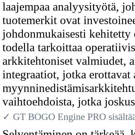
laajempaa analyysityötä, jo
tuotemerkit ovat investoin
johdonmukaisesti kehitetty
todella tarkoittaa operatiivis
arkkitehtoniset valmiudet, an
integraatiot, jotka erottavat
myynninedistämisarkkitehtu
vaihtoehdoista, jotka josku
✓ GT BOGO Engine PRO sisältää 
Selventäminen on tärkeää, k