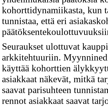
kohorttidynamiikasta, kun t
tunnistaa, että eri asiakaskoh
päätöksentekoulottuvuuksii
Seuraukset ulottuvat kauppi
arkkitehtuuriin. Myynninedi
käyttää kohorttien älykkyyt
asiakkaat näkevät, mitkä ta
saavat parisuhteen tunnistam
rennot asiakkaat saavat tarj