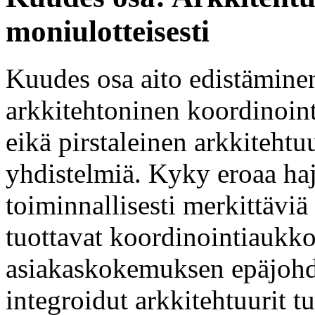
moniulotteisesti
Kuudes osa aito edistämine
arkkitehtoninen koordinoint
eikä pirstaleinen arkkitehtu
yhdistelmiä. Kyky eroaa haj
toiminnallisesti merkittäviä 
tuottavat koordinointiaukkoj
asiakaskokemuksen epäjoh
integroidut arkkitehtuurit t