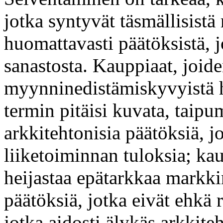
jotka syntyvät täsmällisistä
huomattavasti päätöksistä, j
sanastosta. Kauppiaat, joi
myynninedistämiskyvyistä he
termin pitäisi kuvata, taipu
arkkitehtonisia päätöksiä, j
liiketoiminnan tuloksia; ka
heijastaa epätarkkaa markki
päätöksiä, jotka eivät ehkä r
jotka aidosti älykäs arkkiteh