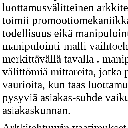
luottamusvälitteinen arkkit
toimii promootiomekaniikka 
todellisuus eikä manipuloin
manipulointi-malli vaihtoeht
merkittävällä tavalla . mani
välittömiä mittareita, jotka 
vaurioita, kun taas luottam
pysyviä asiakas-suhde vaiku
asiakaskunnan.
Arkkitehtuurin vaatimukset 