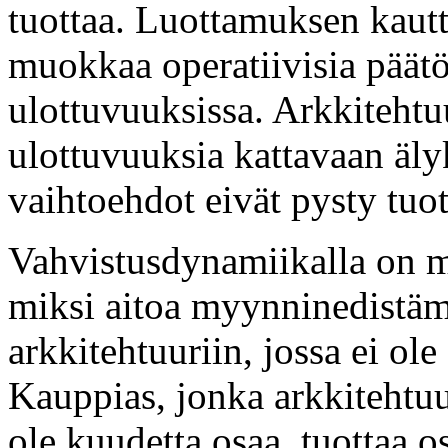
tuottaa. Luottamuksen kautt
muokkaa operatiivisia päätö
ulottuvuuksissa. Arkkitehtu
ulottuvuuksia kattavaan älyk
vaihtoehdot eivät pysty tuo
Vahvistusdynamiikalla on me
miksi aitoa myynninedistämi
arkkitehtuuriin, jossa ei ole
Kauppias, jonka arkkitehtuur
ole kuudetta osaa, tuottaa o