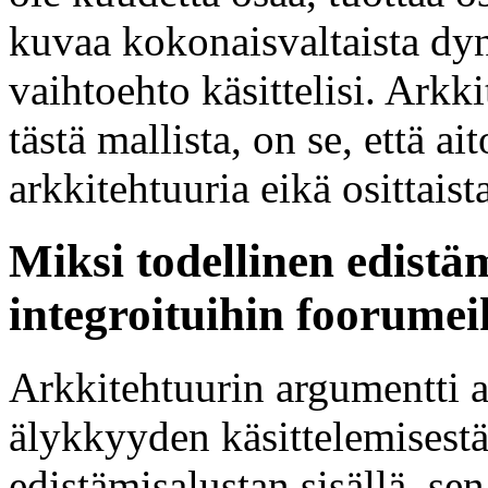
kuvaa kokonaisvaltaista dy
vaihtoehto käsittelisi. Arkk
tästä mallista, on se, että a
arkkitehtuuria eikä osittais
Miksi todellinen edistä
integroituihin foorumei
Arkkitehtuurin argumentti 
älykkyyden käsittelemises
edistämisalustan sisällä, sen