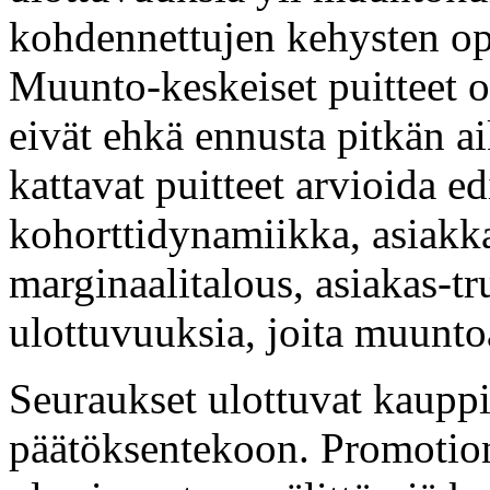
kohdennettujen kehysten oper
Muunto-keskeiset puitteet o
eivät ehkä ennusta pitkän ai
kattavat puitteet arvioida 
kohorttidynamiikka, asiakka
marginaalitalous, asiakas-tr
ulottuvuuksia, joita muunto
Seuraukset ulottuvat kauppi
päätöksentekoon. Promotiona