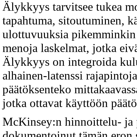
Älykkyys tarvitsee tukea mon
tapahtuma, sitoutuminen, k
ulottuvuuksia pikemminkin 
menoja laskelmat, jotka eiv
Älykkyys on integroida kulu
alhainen-latenssi rajapintoja
päätöksenteko mittakaavassa
jotka ottavat käyttöön päätö
McKinsey:n hinnoittelu- ja
dokumentoinut tämän eron su