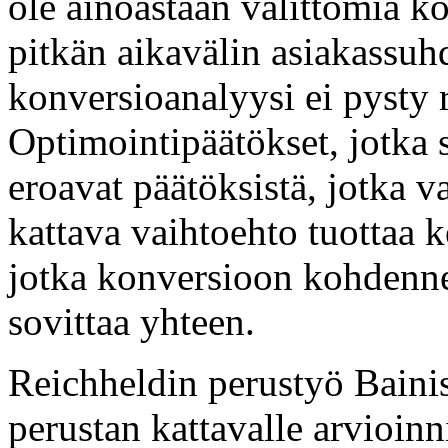
ole ainoastaan välittömiä 
pitkän aikavälin asiakassuh
konversioanalyysi ei pysty r
Optimointipäätökset, jotka s
eroavat päätöksistä, jotka v
kattava vaihtoehto tuottaa k
jotka konversioon kohdennet
sovittaa yhteen.
Reichheldin perustyö Bainis
perustan kattavalle arvioin