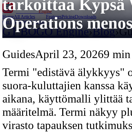
tarkoittaa Kyps
GT BOGO
Engine
Operations menos
Home
All Articles
Features
Pricing
Downloads
Get GT BOGO Engine →
GT BOGO Engine
›
Blog
›
Gu
Guides
April 23, 2026
9 min
Termi "edistävä älykkyys" 
suora-kuluttajien kanssa kä
aikana, käyttömalli ylittää 
määritelmä. Termi näkyy pl
virasto tapauksen tutkimuksis