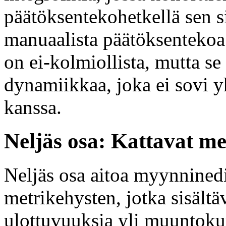
päätöksentekohetkellä sen si
manuaalista päätöksentekoa
on ei-kolmiollista, mutta se 
dynamiikkaa, joka ei sovi 
kanssa.
Neljäs osa: Kattavat met
Neljäs osa aitoa myynninedi
metrikehysten, jotka sisältäv
ulottuvuuksia yli muuntok