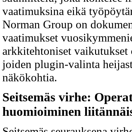
vaatimuksina eikä työpöytä
Norman Group on dokument
vaatimukset vuosikymmenie
arkkitehtoniset vaikutukset
joiden plugin-valinta heija
näkökohtia.
Seitsemäs virhe: Operat
huomioiminen liitännäi
Seitsemäs seurauksena virhem