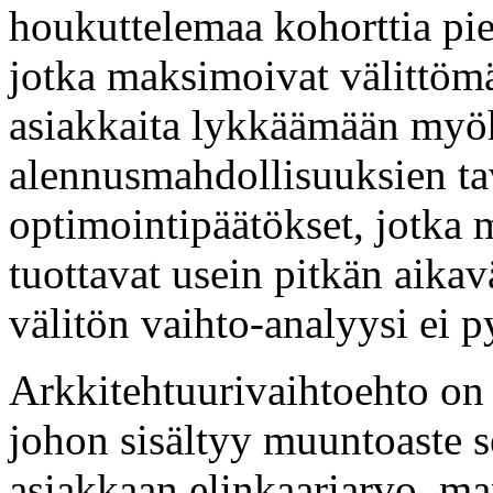
houkuttelemaa kohorttia pi
jotka maksimoivat välittöm
asiakkaita lykkäämään myö
alennusmahdollisuuksien ta
optimointipäätökset, jotka 
tuottavat usein pitkän aikav
välitön vaihto-analyysi ei 
Arkkitehtuurivaihtoehto on 
johon sisältyy muuntoaste 
asiakkaan elinkaariarvo, ma