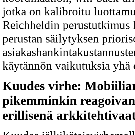
jotka on kalibroitu luottam
Reichheldin perustutkimus B
perustan säilytyksen prioris
asiakashankintakustannuste
käytännön vaikutuksia yhä
Kuudes virhe: Mobiilia
pikemminkin reagoiva
erillisenä arkkitehtiva