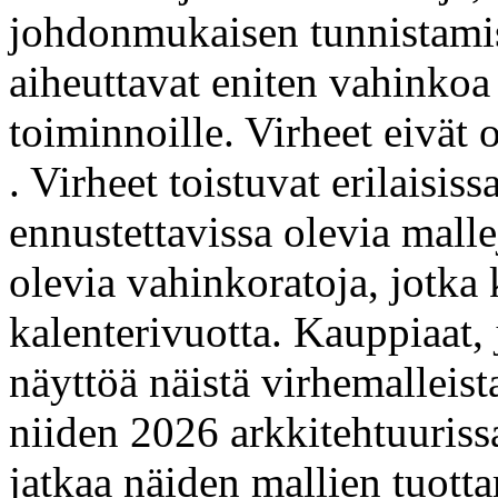
johdonmukaisen tunnistamise
aiheuttavat eniten vahinko
toiminnoille. Virheet eivät 
. Virheet toistuvat erilaisi
ennustettavissa olevia malle
olevia vahinkoratoja, jotka
kalenterivuotta. Kauppiaat,
näyttöä näistä virhemalleista
niiden 2026 arkkitehtuurissa
jatkaa näiden mallien tuotta