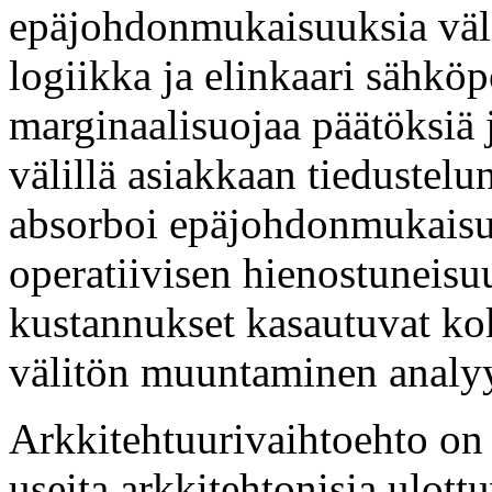
epäjohdonmukaisuuksia väli
logiikka ja elinkaari sähköp
marginaalisuojaa päätöksiä 
välillä asiakkaan tiedustelun
absorboi epäjohdonmukaisu
operatiivisen hienostuneisuu
kustannukset kasautuvat kok
välitön muuntaminen analyy
Arkkitehtuurivaihtoehto on i
useita arkkitehtonisia ulott