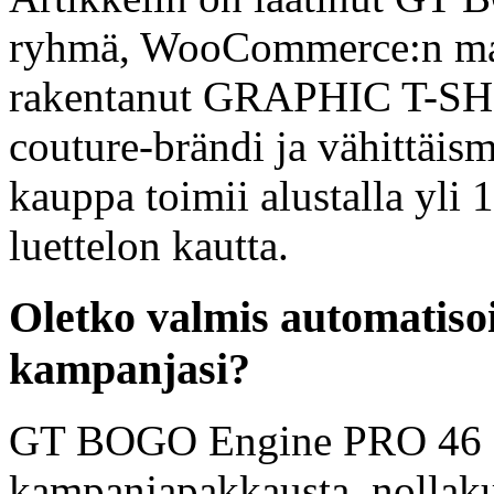
ryhmä, WooCommerce:n mai
rakentanut GRAPHIC T-SH
couture-brändi ja vähittä
kauppa toimii alustalla yli
luettelon kautta.
Oletko valmis automati
kampanjasi?
GT BOGO Engine PRO 46 s
kampanjapakkausta, nollak