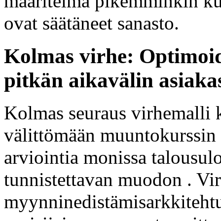
määritelmä pikemminkin kuin
ovat säätäneet sanasto.
Kolmas virhe: Optimoi
pitkän aikavälin asiaka
Kolmas seuraus virhemalli k
välittömään muuntokurssin 
arviointia monissa talousul
tunnistettavan muodon . Vi
myynninedistämisarkkitehtu