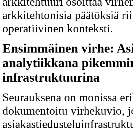
arkkitehtuuri osoittaa virhem
arkkitehtonisia päätöksiä r
operatiivinen konteksti.
Ensimmäinen virhe: Asi
analytiikkana pikemmin
infrastruktuurina
Seurauksena on monissa eri
dokumentoitu virhekuvio, jo
asiakastiedusteluinfrastrukt