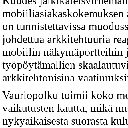
Kuudes jälkikäteisvirhemal
mobiiliasiakaskokemuksen ar
on tunnistettavissa muodoss
johdettua arkkitehtuuria re
mobiilin näkymäportteihin j
työpöytämallien skaalautuv
arkkitehtonisina vaatimuksi
Vauriopolku toimii koko mo
vaikutusten kautta, mikä 
nykyaikaisesta suorasta kulu