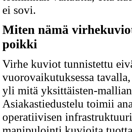
ei sovi.
Miten nämä virhekuviot
poikki
Virhe kuviot tunnistettu eivä
vuorovaikutuksessa tavalla, 
yli mitä yksittäisten-mallia
Asiakastiedustelu toimii a
operatiivisen infrastruktuu
manipulointi kuvioita tuott