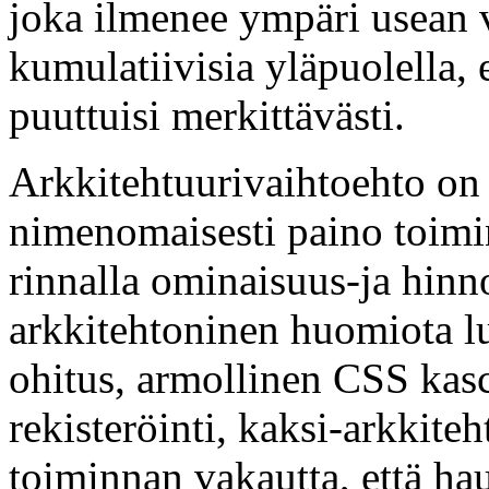
joka ilmenee ympäri usean v
kumulatiivisia yläpuolella, 
puuttuisi merkittävästi.
Arkkitehtuurivaihtoehto on p
nimenomaisesti paino toimi
rinnalla ominaisuus-ja hinno
arkkitehtoninen huomiota l
ohitus, armollinen CSS kas
rekisteröinti, kaksi-arkkiteh
toiminnan vakautta, että hau