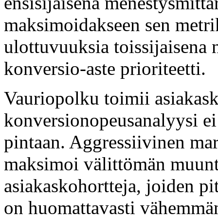
ensisijaisena menestysmitta
maksimoidakseen sen metrik
ulottuvuuksia toissijaisena
konversio-aste prioriteetti.
Vauriopolku toimii asiakask
konversionopeusanalyysi ei 
pintaan. Aggressiivinen ma
maksimoi välittömän muunt
asiakaskohortteja, joiden p
on huomattavasti vähemmän 