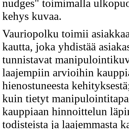
nudges" toimimalla ulkopuol
kehys kuvaa.
Vauriopolku toimii asiakk
kautta, joka yhdistää asiaka
tunnistavat manipulointikuv
laajempiin arvioihin kauppi
hienostuneesta kehityksestä
kuin tietyt manipulointitap
kauppiaan hinnoittelun läpi
todisteista ja laajemmasta ka