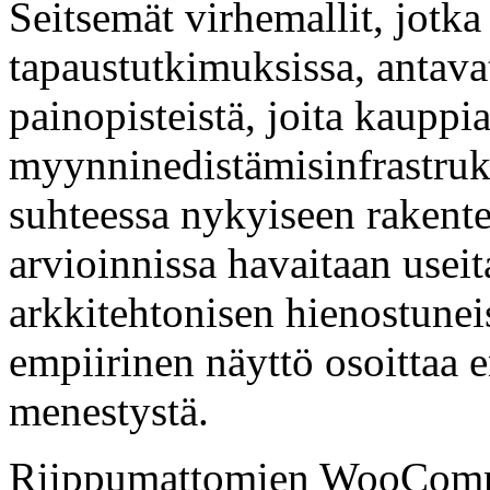
Seitsemät virhemallit, jotk
tapaustutkimuksissa, antavat 
painopisteistä, joita kauppi
myynninedistämisinfrastrukt
suhteessa nykyiseen rakente
arvioinnissa havaitaan useit
arkkitehtonisen hienostunei
empiirinen näyttö osoittaa 
menestystä.
Riippumattomien WooComm