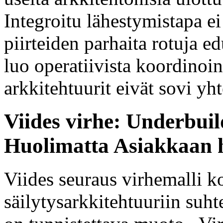
Integroitu lähestymistapa ei
piirteiden parhaita rotuja ed
luo operatiivista koordinoin
arkkitehtuurit eivät sovi yh
Viides virhe: Underbuil
Huolimatta Asiakkaan 
Viides seuraus virhemalli ko
säilytysarkkitehtuuriin suh