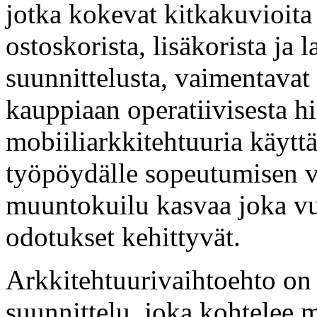
jotka kokevat kitkakuvioita
ostoskorista, lisäkorista j
suunnittelusta, vaimentavat 
kauppiaan operatiivisesta 
mobiiliarkkitehtuuria käytt
työpöydälle sopeutumisen v
muuntokuilu kasvaa joka vu
odotukset kehittyvät.
Arkkitehtuurivaihtoehto on
suunnittelu, joka kohtelee 