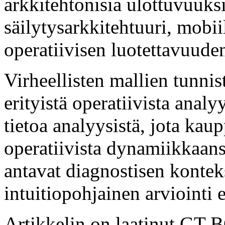
arkkitehtonisia ulottuvuuks
säilytysarkkitehtuuri, mobi
operatiivisen luotettavuude
Virheellisten mallien tunni
erityistä operatiivista analy
tietoa analyysistä, jota kaup
operatiivista dynamiikkaansa
antavat diagnostisen konte
intuitiopohjainen arviointi e
Artikkelin on laatinut GT 