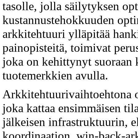
tasolle, jolla säilytyksen o
kustannustehokkuuden opti
arkkitehtuuri ylläpitää hank
painopisteitä, toimivat per
joka on kehittynyt suoraan k
tuotemerkkien avulla.
Arkkitehtuurivaihtoehtona o
joka kattaa ensimmäisen til
jälkeisen infrastruktuurin, 
koordinaation, win-back-ark