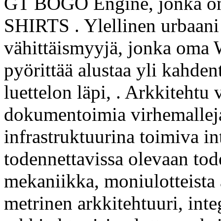
GT BOGO Engine, jonka o
SHIRTS . Ylellinen urbaani 
vähittäismyyjä, jonka oma
pyörittää alustaa yli kahden
luettelon läpi, . Arkkitehtu
dokumentoimia virhemalleja
infrastruktuurina toimiva in
todennettavissa olevaan tode
mekaniikka, moniulotteista 
metrinen arkkitehtuuri, integ