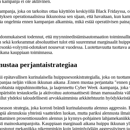
 kampanja ei ole aktiivinen.
panja, joka on tarkoitus ottaa käyttöön keskiyöllä Black Fridayssa, olisi
nityksen operationaalisissa ikkunoissa sen sijaan, että havaitaan, kun k
ollisia ongelmia ennen kampanjan alkamista, mikä estää operatiivisen pa
onmukaisesti todennut, että myynninedistämisautomaation toiminnalli
 sekä korkeammat absoluuttiset tulot että suuremmat marginaalit huippu
sesonki-volyymi-odotukset nousevat vuodessa. Luotettavuutta tuottava a
aikana kauppiaan toiminnassa.
taa perjantaistrategiaa
 epätavallisen kurinalaisella huippusesonkistrategialla, joka on tuotta
ampanjaa neljän viikon ikkunan aikana .Ennen mustaa perjantaita "enne
ohtaista nippuhinnoittelua, ja laajennettu Cyber Week -kampanja, joka
päristön testauksella ja aktivoituu automaattisesti ilman manuaalista vä
ut yhdeksi taloudellisesti arvokkaimmista arkkitehtuurin hyödykkeistä
eason strategia, joka korosti brändi kurinalaisuutta alennus aggressio.
piä alennuksia yhteistä vaatteiden luokan, mutta pariksi alennusta ilma
aminen prosenttiosuuden alennus ja kynnys-pohjainen lahjamekaniikka k
sesti mainoskampanjoita. Kauppiaan marginaali aikana huippu ikkunan yli
hienostunut mekaniikka pikemminkin kuin laiminlyödään aggressiivinen ta