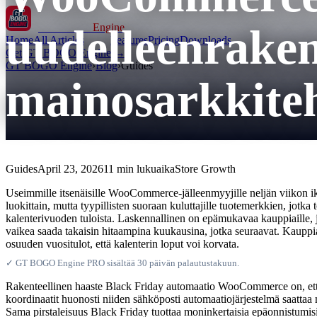
uudelleenrake
GT BOGO
Engine
Home
All Articles
Features
Pricing
Downloads
Get GT BOGO Engine →
GT BOGO Engine
›
Blog
›
Guides
mainosarkkite
Guides
April 23, 2026
11 min lukuaika
Store Growth
Useimmille itsenäisille WooCommerce-jälleenmyyjille neljän viikon ikk
luokittain, mutta tyypillisten suoraan kuluttajille tuotemerkkien, jotka 
kalenterivuoden tuloista. Laskennallinen on epämukavaa kauppiaille, jo
vaikea saada takaisin hitaampina kuukausina, jotka seuraavat. Kauppi
osuuden vuositulot, että kalenterin loput voi korvata.
✓ GT BOGO Engine PRO sisältää 30 päivän palautustakuun.
Rakenteellinen haaste Black Friday automaatio WooCommerce on, että h
koordinaatit huonosti niiden sähköposti automaatiojärjestelmä saatta
Sama pirstaleisuus Black Friday tuottaa moninkertaisia epäonnistumisia