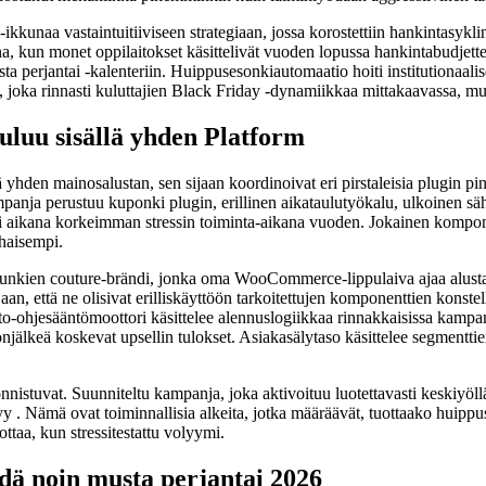
kkunaa vastaintuitiiviseen strategiaan, jossa korostettiin hankintasykli
kun monet oppilaitokset käsittelivät vuoden lopussa hankintabudjetteja
perjantai -kalenteriin. Huippusesonkiautomaatio hoiti institutionaalisen 
, joka rinnasti kuluttajien Black Friday -dynamiikkaa mittakaavassa, mut
luu sisällä yhden Platform
 yhden mainosalustan, sen sijaan koordinoivat eri pirstaleisia plugin pin
anja perustuu kuponki plugin, erillinen aikataulutyökalu, ulkoinen sä
ti aikana korkeimman stressin toiminta-aikana vuoden. Jokainen komponent
lhaisempi.
outure-brändi, jonka oma WooCommerce-lippulaiva ajaa alustaa yli 
aan, että ne olisivat erilliskäyttöön tarkoitettujen komponenttien konst
to-ohjesääntömoottori käsittelee alennuslogiikkaa rinnakkaisissa kampanjo
tonjälkeä koskevat upsellin tulokset. Asiakasälytaso käsittelee segmenttie
päonnistuvat. Suunniteltu kampanja, joka aktivoituu luotettavasti keskiyöl
 . Nämä ovat toiminnallisia alkeita, jotka määräävät, tuottaako huippuse
ottaa, kun stressitestattu volyymi.
ä noin musta perjantai 2026