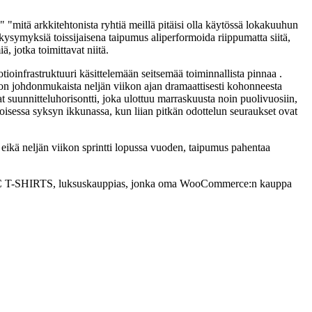
 "mitä arkkitehtonista ryhtiä meillä pitäisi olla käytössä lokakuuhun
kysymyksiä toissijaisena taipumus aliperformoida riippumatta siitä,
 jotka toimittavat niitä.
frastruktuuri käsittelemään seitsemää toiminnallista pinnaa .
e on johdonmukaista neljän viikon ajan dramaattisesti kohonneesta
at suunnitteluhorisontti, joka ulottuu marraskuusta noin puolivuosiin,
oisessa syksyn ikkunassa, kun liian pitkän odottelun seuraukset ovat
 eikä neljän viikon sprintti lopussa vuoden, taipumus pahentaa
PHIC T-SHIRTS, luksuskauppias, jonka oma WooCommerce:n kauppa