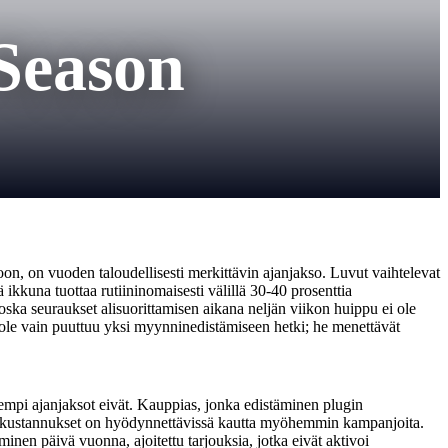
Season
on, on vuoden taloudellisesti merkittävin ajanjakso. Luvut vaihtelevat
ä ikkuna tuottaa rutiininomaisesti välillä 30-40 prosenttia
oska seuraukset alisuorittamisen aikana neljän viikon huippu ei ole
 ole vain puuttuu yksi myynninedistämiseen hetki; he menettävät
empi ajanjaksot eivät. Kauppias, jonka edistäminen plugin
tta kustannukset on hyödynnettävissä kautta myöhemmin kampanjoita.
nen päivä vuonna, ajoitettu tarjouksia, jotka eivät aktivoi