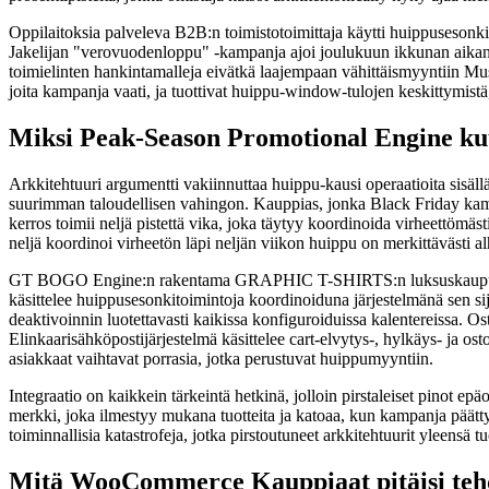
Oppilaitoksia palveleva B2B:n toimistotoimittaja käytti huippusesonki-i
Jakelijan "verovuodenloppu" -kampanja ajoi joulukuun ikkunan aikana, 
toimielinten hankintamalleja eivätkä laajempaan vähittäismyyntiin Musta 
joita kampanja vaati, ja tuottivat huippu-window-tulojen keskittymistä
Miksi Peak-Season Promotional Engine kuu
Arkkitehtuuri argumentti vakiinnuttaa huippu-kausi operaatioita sisällä
suurimman taloudellisen vahingon. Kauppias, jonka Black Friday kamp
kerros toimii neljä pistettä vika, joka täytyy koordinoida virheettömäs
neljä koordinoi virheetön läpi neljän viikon huippu on merkittävästi a
GT BOGO Engine:n rakentama GRAPHIC T-SHIRTS:n luksuskaupunkien c
käsittelee huippusesonkitoimintoja koordinoiduna järjestelmänä sen sij
deaktivoinnin luotettavasti kaikissa konfiguroiduissa kalentereissa. Os
Elinkaarisähköpostijärjestelmä käsittelee cart-elvytys-, hylkäys- ja os
asiakkaat vaihtavat porrasia, jotka perustuvat huippumyyntiin.
Integraatio on kaikkein tärkeintä hetkinä, jolloin pirstaleiset pinot e
merkki, joka ilmestyy mukana tuotteita ja katoaa, kun kampanja päättyy
toiminnallisia katastrofeja, jotka pirstoutuneet arkkitehtuurit yleensä tu
Mitä WooCommerce Kauppiaat pitäisi tehd