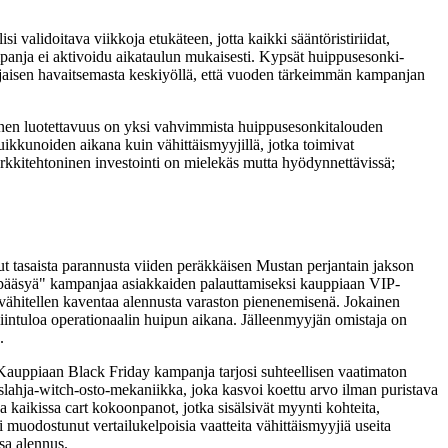
 validoitava viikkoja etukäteen, jotta kaikki sääntöristiriidat,
ampanja ei aktivoidu aikataulun mukaisesti. Kypsät huippusesonki-
inajaisen havaitsemasta keskiyöllä, että vuoden tärkeimmän kampanjan
nen luotettavuus on yksi vahvimmista huippusesonkitalouden
ikkunoiden aikana kuin vähittäismyyjillä, jotka toimivat
rkkitehtoninen investointi on mielekäs mutta hyödynnettävissä;
nut tasaista parannusta viiden peräkkäisen Mustan perjantain jakson
n pääsyä" kampanjaa asiakkaiden palauttamiseksi kauppiaan VIP-
 vähitellen kaventaa alennusta varaston pienenemisenä. Jokainen
liintuloa operationaalin huipun aikana. Jälleenmyyjän omistaja on
.
 Kauppiaan Black Friday kampanja tarjosi suhteellisen vaatimaton
islahja-witch-osto-mekaniikka, joka kasvoi koettu arvo ilman puristava
aikissa cart kokoonpanot, jotka sisälsivät myynti kohteita,
 muodostunut vertailukelpoisia vaatteita vähittäismyyjiä useita
sa alennus.