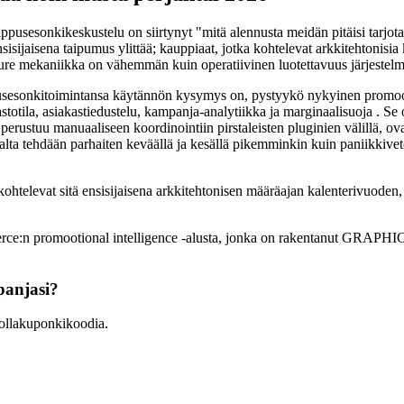
usesonkikeskustelu on siirtynyt "mitä alennusta meidän pitäisi tarjota"
sijaisena taipumus ylittää; kauppiaat, jotka kohtelevat arkkitehtonisia 
ure mekaniikka on vähemmän kuin operatiivinen luotettavuus järjestelmiä,
onkitoimintansa käytännön kysymys on, pystyykö nykyinen promootioin
astotila, asiakastiedustelu, kampanja-analytiikka ja marginaalisuoja . S
perustuu manuaaliseen koordinointiin pirstaleisten pluginien välillä, ov
salta tehdään parhaiten keväällä ja kesällä pikemminkin kuin paniikkivet
htelevat sitä ensisijaisena arkkitehtonisen määräajan kalenterivuoden,
rce:n promootional intelligence -alusta, jonka on rakentanut GRA
anjasi?
llakuponkikoodia.