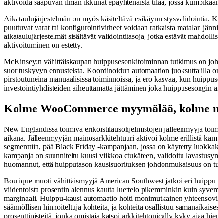
aktivoida saapuvan ilman ikkunat epäyhtenäistä tilaa, jossa kumpikaan
Aikataulujärjestelmän on myös käsiteltävä esikäynnistysvalidointia. Kam
puuttuvat varat tai konfigurointivirheet voidaan ratkaista matalan jän
aikataulujärjestelmät sisältävät validointitasoja, jotka estävät mahd
aktivoituminen on estetty.
McKinsey:n vähittäiskaupan huippusesonkitoiminnan tutkimus on johd
suorituskyvyn ennusteista. Koordinoidun automaation juoksuttajilla on
pirstoutuneina manuaalisissa toiminnoissa, ja ero kasvaa, kun huippu
investointiyhdisteiden aiheuttamatta jättäminen joka huippusesongin 
Kolme WooCommerce myymälää, kolme mus
New Englandissa toimiva erikoistilausohjelmistojen jälleenmyyjä toimii
aikana. Jälleenmyyjän mainosarkkitehtuuri aktivoi kolme erillistä k
segmenttiin, pää Black Friday -kampanjaan, jossa on käytetty luokkak
kampanja on suunniteltu kuusi viikkoa etukäteen, validoitu lavastusym
huomannut, että huipputason kausisuorituksen johdonmukaisuus on tull
Boutique muoti vähittäismyyjä American Southwest jatkoi eri huippu-s
viidentoista prosentin alennus kautta luettelo pikemminkin kuin syvem
marginaali. Huippu-kausi automaatio hoiti monimutkainen yhteensovitt
säännöllisen hinnoiteltuja kohteita, ja kohteita osallistuu samanaikai
prosenttipisteitä, jonka omistaja katsoi arkkitehtonically kyky ajaa 