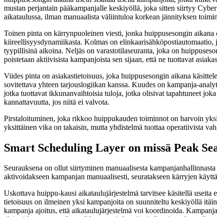
mustan perjantain pääkampanjalle keskiyöllä, joka sitten siirtyy Cyber-
aikataulussa, ilman manuaalista väliintuloa korkean jännityksen toimin
Toinen pinta on kärrynpuoleinen viesti, jonka huippusesongin aikana o
kiireellisyysdynamiikasta. Kolmas on elinkaarisähköpostiautomaatio, j
tyypillisinä aikoina. Neljäs on varastotilaseuranta, joka on huippuseso
poistetaan aktiivisista kampanjoista sen sijaan, että ne tuottavat asia
Viides pinta on asiakastietoisuus, joka huippusesongin aikana käsittele
sovitettava yhteen tarjouslogiikan kanssa. Kuudes on kampanja-analytii
jotka tuottavat ikkunanvaihtoisia tuloja, jotka olisivat tapahtuneet jo
kannattavuutta, jos niitä ei valvota.
Pirstaloituminen, joka rikkoo huippukauden toiminnot on harvoin yksi 
yksittäinen vika on takaisin, mutta yhdistelmä tuottaa operatiivista va
Smart Scheduling Layer on missä Peak Sea
Seurauksena on ollut siirtyminen manuaalisesta kampanjanhallinnasta 
aktivoidakseen kampanjan manuaalisesti, seuratakseen kärryjen käytt
Uskottava huippu-kausi aikataulujärjestelmä tarvitsee käsitellä useit
tietoisuus on ilmeinen yksi kampanjoita on suunniteltu keskiyöllä itäine
kampanja ajoitus, että aikataulujärjestelmä voi koordinoida. Kampanja