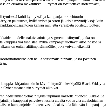
sa on erilaisia mekaniikka. Siirtymät on toteutettava luotettavasti,
edistymisestä kohti kynnyksiä ja kampanjaarkkitehtuurin
rryjen palautusta, hylkäämistä ja oston jälkeisiä myyntijaksoja kuin
rkkinointisääntöjen kanssa niin, että varastosta poistetut tuotteet
akkaiden uudelleenaktivaatioita ja segmentin siirtymiä, jotka on
ta kauppias voi tunnistaa, mitkä kampanjat tuottavat aitoa nostoa ja
aikana on eniten alttiimpi säännöille, jotka voivat heikentää
oordinointivirheiden näillä seitsemällä pinnalla, jossa jokainen
tään.
 kauppias kirjautuu admin käyttöliittymään keskiyöllä Black Fridayna
n Cyber maanantain siirtymät alkoivat.
yynninedistämisohjelma plugins taipumus käsitellä huonosti. Aika-alue
ainti, ja kauppiaat palvelevat useita alueita voi tarvita aluekohtainen
kkäisten kampanjoiden luotettavasti, deaktivoida lähtevän kampanjan ja