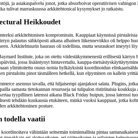
ääntöjä, ja asiakaspalvelu jonot, jotka absorboivat operatiivisen vahin
tka tulivat marraskuussa arkkitehtonical kysymykset jo ratkaistu.
ectural Heikkoudet
eksi arkkitehtonisen kompromissin. Kauppiaat käynnissä pirstaleisia pl
ärryn palautus sähköposti aikana alhainen liikenneviikko oli helppo huom
seen. Arkkitehtuurin hauraus oli todellista, mutta seuraukset imeytyi löy
ymard Institute, joka on otettu viidestäkymmenestä erillisestä kärryn 
vinä, jossa lisääntynyt hintavertailu, kauppa-metsästyskäyttäytyminen,
maan ylimitoitettu osuus noista hylkäyksistä koordinoidun elinkaarisähk
n pirstaloitu pinot täsmälleen hetkellä, kun elpyminen on kallein yrittä
e asennus tavalla, että hiljaisempi ajanjaksot salata. Plugins, jotka ov
ailla samasta tietokannan resursseja tai tulipalon ristiriitaisia koukku
ertaa tyypillinen latenssi aikana Black Friday huipun, jossa latenssi tuot
llisesti tehdään kuukausia etukäteen, minkä vuoksi kauppiaat, jotka ko
den arkkitehtoninen posture.
todella vaatii
dinoitava vähintään seitsemän toiminnallista pintaa samanaikaisesti. 
t rinnakkain eri aloitusaikojen, eri pääteaikojen ja erilaisten kelpoisu