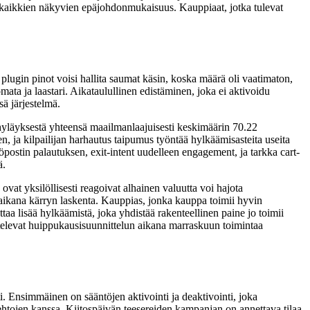
gon kaikkien näkyvien epäjohdonmukaisuus. Kauppiaat, jotka tulevat
ugin pinot voisi hallita saumat käsin, koska määrä oli vaatimaton,
ata ja laastari. Aikataulullinen edistäminen, joka ei aktivoidu
sä järjestelmä.
hyläyksestä yhteensä maailmanlaajuisesti keskimäärin 70.22
 ja kilpailijan harhautus taipumus työntää hylkäämisasteita useita
öpostin palautuksen, exit-intent uudelleen engagement, ja tarkka cart-
ä.
at yksilöllisesti reagoivat alhainen valuutta voi hajota
ja aikana kärryn laskenta. Kauppias, jonka kauppa toimii hyvin
taa lisää hylkäämistä, joka yhdistää rakenteellinen paine jo toimii
htelevat huippukausisuunnittelun aikana marraskuun toimintaa
Ensimmäinen on sääntöjen aktivointi ja deaktivointi, joka
usehtojen kanssa. Kiitospäivän teesereiden kampanjan on annettava tilaa