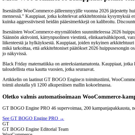
Itsenäisille WooCommerce-jälleenmyyjille vuonna 2026 järjestetty huipp
mennessä." Kauppiaat, jotka kohtelevat arkkitehtonisia kysymyksiä ensi
kuinka aggressiivisesti heidän pääesimerkkejä on kalibroitu. Discount
Itsenäisten WooCommerce-myymälöiden suunnitteleessa 2026 huippuses
Säännön aktivointi, kärrynpuolinen viestintä, elinkaarisähköposti, var
liikenteestä ja hylkäyksestä. Kauppiaat, joiden nykyinen arkkitehtuuri 
mikä tarkoittaa, että arkkitehtoniset päätökset 2026 huippusesongin o
jo näkyvissä.
Black Friday matematiikka on anteeksiantamatonta. Kauppiaat, jotka ko
taloudellista etua kautta vuosien, jotka seuraavat.
Artikkelin on laatinut GT BOGO Engine:n toimitustiimi, WooComme
toimii alustalla yli 1200 alkuperäisen mallin kokoelmassa.
Oletko valmis automatisoimaan WooCommerce-kamp
GT BOGO Engine PRO 46 supervoimaa, 200 kampanjapakkausta, no
See GT BOGO Engine PRO →
GT
GT BOGO Engine Editorial Team
WooCommerce