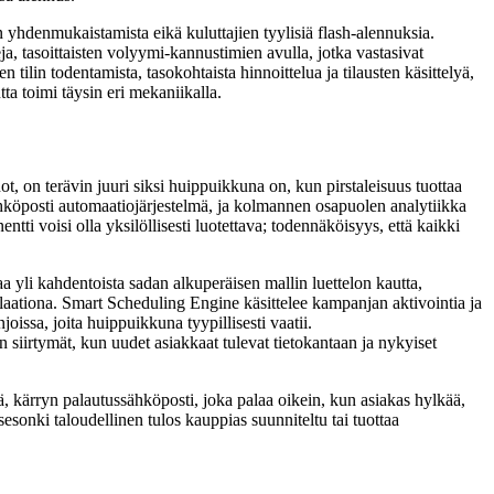
n yhdenmukaistamista eikä kuluttajien tyylisiä flash-alennuksia.
, tasoittaisten volyymi-kannustimien avulla, jotka vastasivat
tilin todentamista, tasokohtaista hinnoittelua ja tilausten käsittelyä,
ta toimi täysin eri mekaniikalla.
ot, on terävin juuri siksi huippuikkuna on, kun pirstaleisuus tuottaa
hköposti automaatiojärjestelmä, ja kolmannen osapuolen analytiikka
ti voisi olla yksilöllisesti luotettava; todennäköisyys, että kaikki
kahdentoista sadan alkuperäisen mallin luettelon kautta,
ellaationa. Smart Scheduling Engine käsittelee kampanjan aktivointia ja
issa, joita huippuikkuna tyypillisesti vaatii.
n siirtymät, kun uudet asiakkaat tulevat tietokantaan ja nykyiset
lä, kärryn palautussähköposti, joka palaa oikein, kun asiakas hylkää,
sonki taloudellinen tulos kauppias suunniteltu tai tuottaa