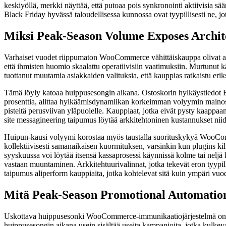
keskiyöllä, merkki näyttää, että putoaa pois synkronointi aktiivisia s
Black Friday hyvässä taloudellisessa kunnossa ovat tyypillisesti ne, jo
Miksi Peak-Season Volume Exposes Archit
Varhaiset vuodet riippumaton WooCommerce vähittäiskauppa olivat ante
että ihmisten huomio skaalattu operatiivisiin vaatimuksiin. Murtunut k
tuottanut muutamia asiakkaiden valituksia, että kauppias ratkaistu erik
Tämä löyly katoaa huippusesongin aikana. Ostoskorin hylkäystiedot Ba
prosenttia, alittaa hylkäämisdynamiikan korkeimman volyymin mainospäi
pisteitä perusviivan yläpuolelle. Kauppiaat, jotka eivät pysty kaappaa
site messagineering taipumus löytää arkkitehtoninen kustannukset niide
Huipun-kausi volyymi korostaa myös taustalla suorituskykyä WooCommerc
kollektiivisesti samanaikaisen kuormituksen, varsinkin kun plugins kilp
syyskuussa voi löytää itsensä kassaprosessi käynnissä kolme tai neljä k
vastaan muuntaminen. Arkkitehtuurivalinnat, jotka tekevät eron tyypi
taipumus aliperform kauppiaita, jotka kohtelevat sitä kuin ympäri vuo
Mitä Peak-Season Promotional Automation 
Uskottava huippusesonki WooCommerce-immunikaatiojärjestelmä on koor
huippusesongin aikana usein sisältää useita kampanjoita, jotka kulkeva