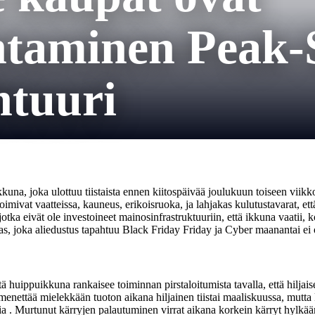
ntaminen Peak-
htuuri
una, joka ulottuu tiistaista ennen kiitospäivää joulukuun toiseen viikko
toimivat vaatteissa, kauneus, erikoisruoka, ja lahjakas kulutustavarat, ett
tka eivät ole investoineet mainosinfrastruktuuriin, että ikkuna vaatii, k
as, joka aliedustus tapahtuu Black Friday Friday ja Cyber maanantai ei
uippuikkuna rankaisee toiminnan pirstaloitumista tavalla, että hiljais
a menettää mielekkään tuoton aikana hiljainen tiistai maaliskuussa, mu
 . Murtunut kärryjen palautuminen virrat aikana korkein kärryt hylkäämi