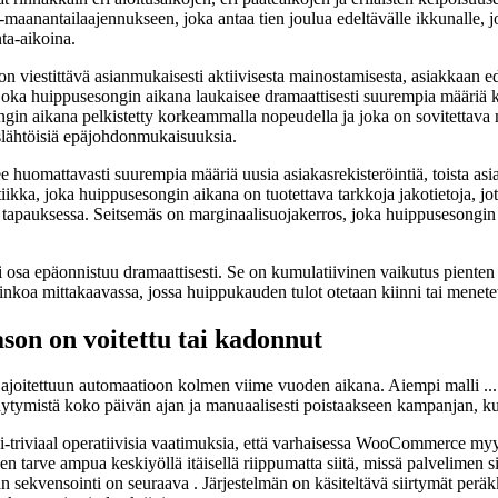
maanantailaajennukseen, joka antaa tien joulua edeltävälle ikkunalle, jos
ta-aikoina.
n viestittävä asianmukaisesti aktiivisesta mainostamisesta, asiakkaan 
oka huippusesongin aikana laukaisee dramaattisesti suurempia määriä kä
ngin aikana pelkistetty korkeammalla nopeudella ja joka on sovitettava ma
kaslähtöisiä epäjohdonmukaisuuksia.
e huomattavasti suurempia määriä uusia asiakasrekisteröintiä, toista asi
kka, joka huippusesongin aikana on tuotettava tarkkoja jakotietoja, jot
ka tapauksessa. Seitsemäs on marginaalisuojakerros, joka huippusesongin 
osa epäonnistuu dramaattisesti. Se on kumulatiivinen vaikutus pienten k
hinkoa mittakaavassa, jossa huippukauden tulot otetaan kiinni tai menete
son on voitettu tai kadonnut
ajoitettuun automaatioon kolmen viime vuoden aikana. Aiempi malli ...
äytymistä koko päivän ajan ja manuaalisesti poistaakseen kampanjan, ku
a ei-triviaal operatiivisia vaatimuksia, että varhaisessa WooCommerce m
n tarve ampua keskiyöllä itäisellä riippumatta siitä, missä palvelimen sij
n sekvensointi on seuraava . Järjestelmän on käsiteltävä siirtymät perä