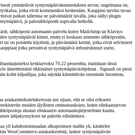
ivisesti ymmärtävät syntymäpäivätunnustuksen arvon; ongelmana on,
stä työkalua, jotka eivät kommunikoi keskenään. Kauppias tarvitsi tavan
sivat paikan tallentaa ne päivämäärät tavalla, joka säilyi plugin
ntymäpäivä, ja palosähköpostit sopivalla hetkellä.
määrät, sähköposti automaatio palvelu kuten Mailchimp tai Klaviyo
 joiden syntymäpäivät kiinni, mutta ei koskaan ammuttu sähköpostiin,
ai on poistettu käytöstä, ja päivämäärä kentät, jotka eivät selvinneet
auppiaat jotka perustivat syntymäpäivä infrastruktuuri usein,
lmanlaajuiseksi keskiarvoksi 70.22 prosenttia, mainitaan tässä
yös äänetttömästi rikkinäiset syntymäpäiväohjelmat . Signaali on pieni
hän kohti kilpailijaa, joka näyttää kiinnittävän enemmän huomiota.
iakastiedustelukerrosta sen sijaan, että se olisi erikseen
asrekisteriin muiden älyllisten ominaisuuksien, kuten elinkaariarvon
sähköposteja alustan elinkaaren automaatiojärjestelmän kautta.
isen lahjakynnyksen tai paketin edistämisen .
 kahdentoistasadan alkuperäisen mallin yli, käsittelee
ardista WooCommerce-asiakaskentistä, laskee syntymäpäivän