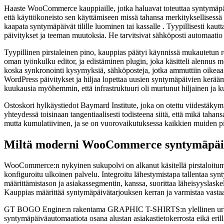
Haaste WooCommerce kauppiaille, jotka haluavat toteuttaa syntymäpä
että käyttökoneisto sen käyttämiseen missä tahansa merkityksellisessä m
kaapata syntymäpäivät tilille luominen tai kassalle . Tyypillisesti kau
päivitykset ja teeman muutoksia. He tarvitsivat sähköposti automaatio
Tyypillinen pirstaleinen pino, kauppias päätyi käynnissä mukautetun r
oman työnkulku editor, ja edistäminen plugin, joka käsitteli alennus m
koska synkronointi kysymyksiä, sähköposteja, jotka ammuttiin oikeaan 
WordPress päivitykset ja hiljaa lopettaa uusien syntymäpäivien keräämi
kuukausia myöhemmin, että infrastruktuuri oli murtunut hiljainen ja k
Ostoskori hylkäystiedot Baymard Institute, joka on otettu viidestäkym
yhteydessä toisinaan tangentiaalisesti todisteena siitä, että mikä tah
mutta kumulatiivinen, ja se on vuorovaikutuksessa kaikkien muiden pie
Miltä moderni WooCommerce syntymäpäiv
WooCommerce:n nykyinen sukupolvi on alkanut käsitellä pirstaloitumis
konfiguroitu ulkoinen palvelu. Integroitu lähestymistapa tallentaa synt
määrittämistason ja asiakassegmentin, kanssa, suorittaa läheisyyslaske
Kauppias määrittää syntymäpäivätarjouksen kerran ja varmistaa vastaa
GT BOGO Engine:n rakentama GRAPHIC T-SHIRTS:n ylellinen urbaani 
syntymäpäiväautomaatiota osana alustan asiakastietokerrosta eikä eri