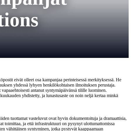
ions
öpostit eivät olleet osa kampanjaa perinteisessä merkityksessä. He
ilauksen yhdessä lyhyen henkilökohtaisen ilmoituksen perustaja.
 vapaaehtoisesti antanut syntymäpäivänsä tilille luominen.
kuukauden yhdistetty, ja lunastusaste on noin neljä kertaa minkä
iden tuottamat vasteluvut ovat hyvin dokumentoituja ja dramaattisia,
vat toimittaa, ja että infrastruktuuri on pysynyt ulottumattomissa
en vähittäinen syntyminen, jotka pystyvät kaappaamaan