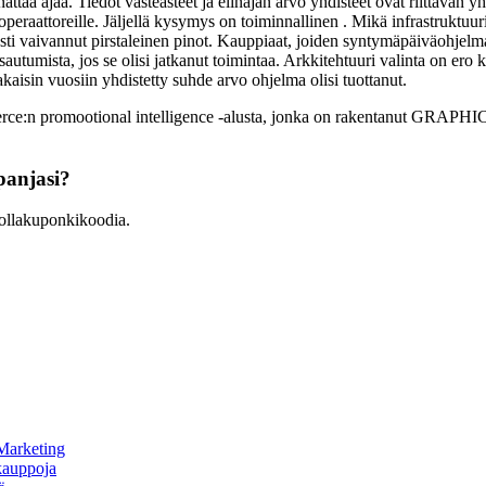
taa ajaa. Tiedot vasteasteet ja elinajan arvo yhdisteet ovat riittävän yh
peraattoreille. Jäljellä kysymys on toiminnallinen . Mikä infrastruktuuri
sesti vaivannut pirstaleinen pinot. Kauppiaat, joiden syntymäpäiväohjelma
asautumista, jos se olisi jatkanut toimintaa. Arkkitehtuuri valinta on e
kaisin vuosiin yhdistetty suhde arvo ohjelma olisi tuottanut.
rce:n promootional intelligence -alusta, jonka on rakentanut GRA
anjasi?
llakuponkikoodia.
 Marketing
kauppoja