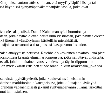
arjoukset automaattisesti ilman, että myyjä ylläpitää listoja tai
sä käynnissä syntymäpäiväkampanjoita tasolla, jotka ovat
ivät ole salaperäisiä. Daniel Kahneman työtä huomiota ja
ntään, joka näyttää olevan heistä kuin viestintään, joka näyttää olevan
n eikä jäsenenä väestöryhmän käsitellään mielekkäästi.
 sijoittaa ne suotuisasti taajuus asiakas-persoonalisaation.
an analyyttistä perustaa. Reichheld's keskeinen havainto . että pieni
risontteja kaapata eliniän arvonnousuja, jotka säilyttävät yhdisteitä.
ersaali, johdonmukainen vuosi vuodessa, ja täysin riippumaton
on mielekkäästi erilainen suhde brändiin kuin asiakkaalla, joka saa
iset virstanpylväisyviestit, jotka kuuluvat myönteisimmin
htaisen markkinoinnin kategorioissa, joita kuluttajat pitävät yhä
brändiin vapaaehtoisesti jakanut syntymäpäivänsä . Tämä tarkoittaa,
sunut tunnustuksen.