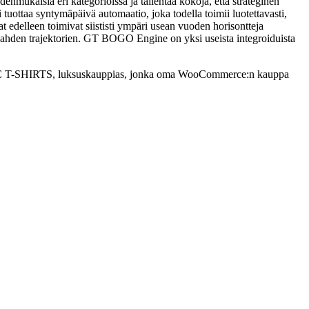
denmukaisia eri kategorioissa ja tallentaa kokoja, että strateginen
 tuottaa syntymäpäivä automaatio, joka todella toimii luotettavasti,
t edelleen toimivat siististi ympäri usean vuoden horisontteja
ro kahden trajektorien. GT BOGO Engine on yksi useista integroiduista
PHIC T-SHIRTS, luksuskauppias, jonka oma WooCommerce:n kauppa