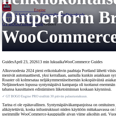
Outperform Br
GT BOGO
Engine
Home
All Articles
Features
Pricing
Downloads
Get GT BOGO Engine →
GT BOGO Engine
›
Blog
›
Guides
WooCommerce 
Guides
April 23, 2026
13 min lukuaika
WooCommerce Guides
Alkuvuodesta 2024 pieni erikoiskahvin paahtaja Portland lähetti viisi
menivät automaattisesti, yksi kerrallaan, aamulla kunkin asiakkaan sy
Roaster oli kolmesataa neljäkymmentäseitsemän kokopäiväistä asiakasta
Neljänneksen lopussa syntymäpäivä kampanja oli tuottanut enemmän tul
tahansa kausittaisen edistäminen liiketoiminnan koskaan käynnissä.
✓ GT BOGO Engine PRO sisältää 30 päivän palautustakuun.
Tarina ei ole epätavallinen. Syntymäpäiväkampanjoissa on omituinen j
alikäytettäviä, koska infrastruktuuri niiden käyttöön mittakaavassa on hi
useimmille WooCommerce-kauppiaille aivan viime aikoihin asti. Vuo