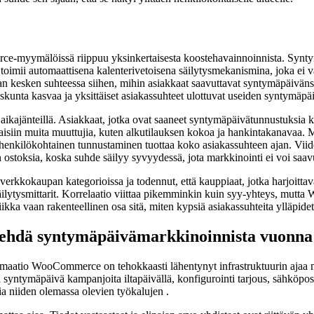
e-myymälöissä riippuu yksinkertaisesta koostehavainnoinnista. Syntym
 toimii automaattisena kalenterivetoisena säilytysmekanismina, joka ei 
nan kesken suhteessa siihen, mihin asiakkaat saavuttavat syntymäpäiväns
kunta kasvaa ja yksittäiset asiakassuhteet ulottuvat useiden syntymäpä
kajänteillä. Asiakkaat, jotka ovat saaneet syntymäpäivätunnustuksia ka
iltaisiin muita muuttujia, kuten alkutilauksen kokoa ja hankintakanavaa
a henkilökohtainen tunnustaminen tuottaa koko asiakassuhteen ajan. Vii
ostoksia, koska suhde säilyy syvyydessä, jota markkinointi ei voi saav
rkkokaupan kategorioissa ja todennut, että kauppiaat, jotka harjoittav
säilytysmittarit. Korrelaatio viittaa pikemminkin kuin syy-yhteys, mu
ikka vaan rakenteellinen osa sitä, miten kypsiä asiakassuhteita ylläpide
ehdä syntymäpäivämarkkinoinnista vuonna
tomaatio WooCommerce on tehokkaasti lähentynyt infrastruktuurin ajaa mu
a syntymäpäivä kampanjoita iltapäivällä, konfigurointi tarjous, sähköpost
ia niiden olemassa olevien työkalujen .