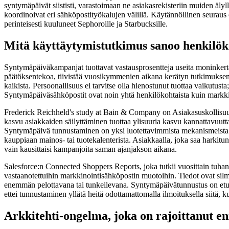
syntymäpäivät siististi, varastoimaan ne asiakasrekisteriin muiden älyl
koordinoivat eri sähköpostityökalujen välillä. Käytännöllinen seura
perinteisesti kuuluneet Sephoroille ja Starbucksille.
Mitä käyttäytymistutkimus sanoo henkilök
Syntymäpäiväkampanjat tuottavat vastausprosentteja useita moninkerta
päätöksentekoa, tiivistää vuosikymmenien aikana kerätyn tutkimuksen aja
kaikista. Persoonallisuus ei tarvitse olla hienostunut tuottaa vaikutust
Syntymäpäiväsähköpostit ovat noin yhtä henkilökohtaista kuin markkinoint
Frederick Reichheld's study at Bain & Company on Asiakasuskollisuus, 
kasvu asiakkaiden säilyttäminen tuottaa ylisuuria kasvu kannattavuutta 
Syntymäpäivä tunnustaminen on yksi luotettavimmista mekanismeista pa
kauppiaan mainos- tai tuotekalenterista. Asiakkaalla, joka saa harkit
vain kausittaisi kampanjoita saman ajanjakson aikana.
Salesforce:n Connected Shoppers Reports, joka tutkii vuosittain tuhans
vastaanotettuihin markkinointisähköpostin muotoihin. Tiedot ovat silmi
enemmän pelottavana tai tunkeilevana. Syntymäpäivätunnustus on etuoi
ettei tunnustaminen yllätä heitä odottamattomalla ilmoituksella siitä,
Arkkitehti-ongelma, joka on rajoittanut