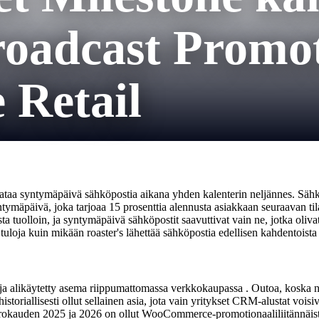
oadcast Promot
Retail
sataa syntymäpäivä sähköpostia aikana yhden kalenterin neljännes. Sähk
ntymäpäivä, joka tarjoaa 15 prosenttia alennusta asiakkaan seuraavan t
 tuolloin, ja syntymäpäivä sähköpostit saavuttivat vain ne, jotka olivat
oja kuin mikään roaster's lähettää sähköpostia edellisen kahdentoista 
a alikäytetty asema riippumattomassa verkkokaupassa . Outoa, koska ni
storiallisesti ollut sellainen asia, jota vain yritykset CRM-alustat voisi
rokauden 2025 ja 2026 on ollut WooCommerce-promotionaaliliitännäist