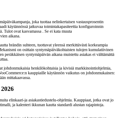
äpäiväkampanja, joka tuottaa nelinkertaisen vastausprosentin
vaadi käytännössä jatkuvaa toimintakapasiteettia konfiguroinnin
ä. Tulot ovat kasvamassa . Se ei kata muuta
ivien aikana.
utta brändin suhteen, tuottavat yleensä merkittävästi korkeampia
. Mekanismi on osittain syntymäpäiväkohtaisten tulojen kumulatiivinen
den peräkkäisen syntymäpäivän aikana muistettu asiakas ei välttämättä
uttaa.
at johdonmukaisia henkilökohtaisia ja kivisiä markkinointiohjelmia,
tta WooCommerce:n kauppiaille käytännön vaikutus on johdonmukainen:
tään mittakaavassa.
 2026
ita elinkaari-ja asiakastiedustelu-ohjelmia. Kauppiaat, jotka ovat jo
imalli, ja kalenteri ikkunan kautta standardi alustan rajapintoja.