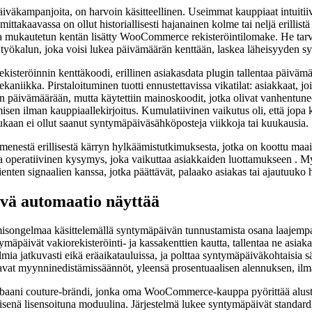
iväkampanjoita, on harvoin käsitteellinen. Useimmat kauppiaat intuiti
ittakaavassa on ollut historiallisesti hajanainen kolme tai neljä erilli
tta mukautetun kentän lisätty WooCommerce rekisteröintilomake. He tarvit
 työkalun, joka voisi lukea päivämäärän kenttään, laskea läheisyyden sy
ekisteröinnin kenttäkoodi, erillinen asiakasdata plugin tallentaa päivä
ekaniikka. Pirstaloituminen tuotti ennustettavissa vikatilat: asiakkaat,
päivämäärään, mutta käytettiin mainoskoodit, jotka olivat vanhentuneet t
sen ilman kauppiaallekirjoitus. Kumulatiivinen vaikutus oli, että jopa k
ukaan ei ollut saanut syntymäpäiväsähköposteja viikkoja tai kuukausia.
menestä erillisestä kärryn hylkäämistutkimuksesta, jotka on koottu maai
ansa operatiivinen kysymys, joka vaikuttaa asiakkaiden luottamukseen . M
nten signaalien kanssa, jotka päättävät, palaako asiakas tai ajautuuko 
ä automaatio näyttää
ongelmaa käsittelemällä syntymäpäivän tunnustamista osana laajempaa as
ymäpäivät vakiorekisteröinti- ja kassakenttien kautta, tallentaa ne asiak
lmia jatkuvasti eikä eräaikatauluissa, ja polttaa syntymäpäiväkohtaisia 
vat myynninedistämissäännöt, yleensä prosentuaalisen alennuksen, ilma
couture-brändi, jonka oma WooCommerce-kauppa pyörittää alustaa yli
llisenä lisensoituna moduulina. Järjestelmä lukee syntymäpäivät stand