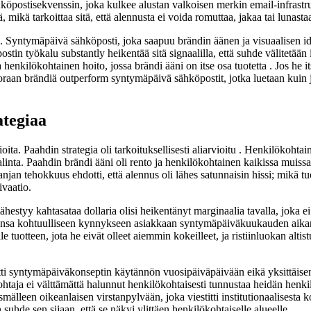
öpostisekvenssin, joka kulkee alustan valkoisen merkin email-infrastruk
 mikä tarkoittaa sitä, että alennusta ei voida romuttaa, jakaa tai lunas
Syntymäpäivä sähköposti, joka saapuu brändin äänen ja visuaalisen iden
 työkalu substantly heikentää sitä signaalilla, että suhde välitetään i
henkilökohtainen hoito, jossa brändi ääni on itse osa tuotetta . Jos he its
raan brändiä outperform syntymäpäivä sähköpostit, jotka luetaan kuin jo
tegiaa
ita. Paahdin strategia oli tarkoituksellisesti aliarvioitu . Henkilökohta
n valinta. Paahdin brändi ääni oli rento ja henkilökohtainen kaikissa muis
n tehokkuus ehdotti, että alennus oli lähes satunnaisin hissi; mikä tuo
vaatio.
 lähestyy kahtasataa dollaria olisi heikentänyt marginaalia tavalla, joka 
 tahansa kohtuulliseen kynnykseen asiakkaan syntymäpäiväkuukauden aik
lle tuotteen, jota he eivät olleet aiemmin kokeilleet, ja ristiinluokan a
ti syntymäpäiväkonseptin käytännön vuosipäiväpäivään eikä yksittäisen
 johtaja ei välttämättä halunnut henkilökohtaisesti tunnustaa heidän hen
äsmälleen oikeanlaisen virstanpylvään, joka viestitti institutionaalisesta k
 suhde sen sijaan, että se näkyi ylittäen henkilökohtaiselle alueelle.