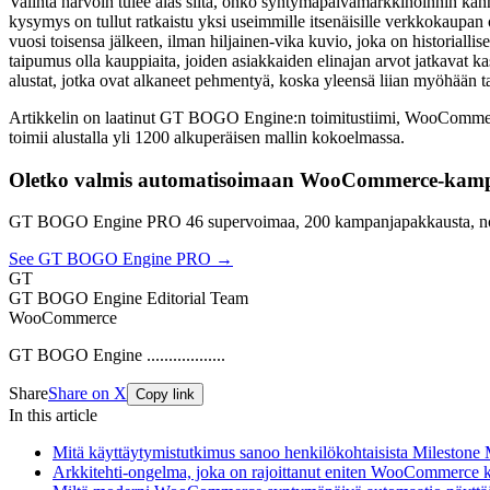
Valinta harvoin tulee alas siitä, onko syntymäpäivämarkkinoinnin kannat
kysymys on tullut ratkaistu yksi useimmille itsenäisille verkkokaupan o
vuosi toisensa jälkeen, ilman hiljainen-vika kuvio, joka on historialli
taipumus olla kauppiaita, joiden asiakkaiden elinajan arvot jatkavat k
alustat, jotka ovat alkaneet pehmentyä, koska yleensä liian myöhään ta
Artikkelin on laatinut GT BOGO Engine:n toimitustiimi, WooComme
toimii alustalla yli 1200 alkuperäisen mallin kokoelmassa.
Oletko valmis automatisoimaan WooCommerce-kamp
GT BOGO Engine PRO 46 supervoimaa, 200 kampanjapakkausta, no
See GT BOGO Engine PRO →
GT
GT BOGO Engine Editorial Team
WooCommerce
GT BOGO Engine ..................
Share
Share on X
Copy link
In this article
Mitä käyttäytymistutkimus sanoo henkilökohtaisista Milestone
Arkkitehti-ongelma, joka on rajoittanut eniten WooCommerce 