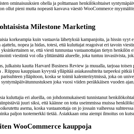
listen ominaisuuksien ohella ja polttamaan henkilökohtaiset syntymäpäivät
us on ollut pieni mutta nopeasti kasvava väestö WooCommerce myymälöis
ohtaisista Milestone Marketing
isia korkeampia kuin vastaavia lähetyksiä kampanjoita, ja hissin syyt e
ttelu, nopea ja hidas, totesi, että kuluttajat reagoivat eri tavoin viesti
a; yksinkertainen se, että viesti tunnustaa vastaanottajan tietyn henkilö
i viestintä voi olla ylittämättä alueelle, joka tuntuu invasiivista, joka
julkaistu kautta Harvard Business Review ja muualla, tarjoaa toisen pal
. Riippuu kauppiaan kyvystä ylläpitää asiakassuhteita tarpeeksi pitkiä ho
risuhteen ylläpitoon, koska se toimii kalenterirytmissä, joka on univ
un syntymäpäivätunnustuksen joka vuosi viiden peräkkäisen vuoden ajan, 
ia kuluttajia eri alueilla, on johdonmukaisesti tunnistanut henkilökohta
inpistäviä juuri siksi, että käänne on totta useimmissa muissa henkilöko
keutettu asema, koska vastaanottaja on jo jossain vaiheessa suhteessa 
 kuinka paljon tuotemerkki tietää. Asiakkaan oma aiempi ilmoitus on kut
 eniten WooCommerce kauppoja