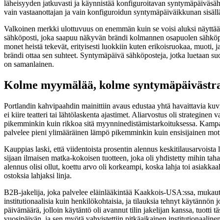
läheisyyden jatkuvasti ja käynnistää konfiguroitavan syntymäpäiväsähk
vain vastaanottajan ja vain konfiguroidun syntymäpäiväikkunan sisällä,
Valkoinen merkki ulottuvuus on enemmän kuin se voisi aluksi näyttää. 
sähköposti, joka saapuu näkyvän brändi kolmannen osapuolen sähköpostin
monet heistä tekevät, erityisesti luokkiin kuten erikoisruokaa, muoti, ja 
brändi ottaa sen suhteet. Syntymäpäivä sähköposteja, jotka luetaan suo
on samanlainen.
Kolme myymälää, kolme syntymäpäivästra
Portlandin kahvipaahdin mainittiin avaus edustaa yhtä havaittavia kuvio
ei kiire teatteri tai lähtölaskenta ajastimet. Aliarvostus oli strategine
pikemminkin kuin rikkoa sitä myynninedistämistarkoituksessa. Kampanja
palvelee pieni ylimääräinen lämpö pikemminkin kuin ensisijainen moti
Kauppias laski, että viidentoista prosentin alennus keskitilausarvoista
sijaan ilmaisen matka-kokoisen tuotteen, joka oli yhdistetty mihin
alennus olisi ollut, koettu arvo oli korkeampi, koska lahja toi asiakkaa
ostoksia lahjaksi linja.
B2B-jakelija, joka palvelee eläinlääkintää Kaakkois-USA:ssa, mukaut
institutionaalisia kuin henkilökohtaisia, ja tilauksia tehnyt käytännön
päivämäärä, jolloin käytäntö oli avannut tilin jakelijan kanssa, tuotti t
vuosipäivän, ja sen myötä vahvistettiin pitkäaikainen institutionaalinen