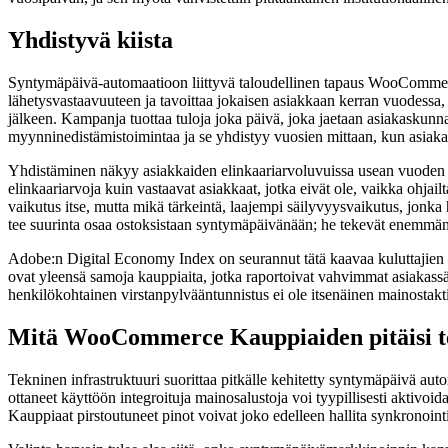
Yhdistyvä kiista
Syntymäpäivä-automaatioon liittyvä taloudellinen tapaus WooCommerc
lähetysvastaavuuteen ja tavoittaa jokaisen asiakkaan kerran vuodessa,
jälkeen. Kampanja tuottaa tuloja joka päivä, joka jaetaan asiakaskun
myynninedistämistoimintaa ja se yhdistyy vuosien mittaan, kun asiakas
Yhdistäminen näkyy asiakkaiden elinkaariarvoluvuissa usean vuoden ai
elinkaariarvoja kuin vastaavat asiakkaat, jotka eivät ole, vaikka ohja
vaikutus itse, mutta mikä tärkeintä, laajempi säilyvyysvaikutus, jonk
tee suurinta osaa ostoksistaan syntymäpäivänään; he tekevät enemmän 
Adobe:n Digital Economy Index on seurannut tätä kaavaa kuluttajien ve
ovat yleensä samoja kauppiaita, jotka raportoivat vahvimmat asiakas
henkilökohtainen virstanpylvääntunnistus ei ole itsenäinen mainostakti
Mitä WooCommerce Kauppiaiden pitäisi t
Tekninen infrastruktuuri suorittaa pitkälle kehitetty syntymäpäivä au
ottaneet käyttöön integroituja mainosalustoja voi tyypillisesti aktivoid
Kauppiaat pirstoutuneet pinot voivat joko edelleen hallita synkronoint