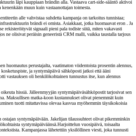
tuurin läpi kauppiaan brändin alla. Vastaava cart-side-sääntö aktivoi
taa kenenkään muun kuin vastaanottajan toimesta.
titeetin alle vahvistaa suhdetta kampanja on tarkoitus tunnistaa;
nfrastruktuurin brändi ei omista. Asiakkaat, jotka huomaavat eron . Ja
e rekisteröityvät signaali pieni pala todiste siitä, miten vakavasti
s ne olisivat peräisin geneeristä CRM malli, vaikka taustalla tarjous
inen huomautus perustajalta, vaatimaton viidentoista prosentin alennus,
sa kosketuspiste, ja syntymäpäivä sähköposti jatkoi että ääni
tti vastauksen oli henkilökohtainen tunnustus itse, kun alennus
ei oikeuta hissiä. Jälleenmyyjän syntymäpäiväsähköpostit tarjosivat sen
ana. Maksullisen matka-koon kustannukset olivat pienemmät kuin
ltistuminen tuotti mitattavissa olevaa kasvua myöhemmin täysikokoisia
 ostajan syntymäpäivään. Jakelijan tilaussuhteet olivat pikemminkin
kilökohtaista syntymäpäiväänsä.Harjoittelun vuosipäivä, toisaalta
ontekstista. Kampanjassa lähetettiin yksilöllinen viesti, joka tunnusti