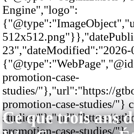
Engine","logo":
{"@type":"ImageObject","url
512x512.png"}},"datePubli
23","dateModified":"2026-
{"@type":"WebPage","@id"
promotion-case-
studies/"},"url":"https://
promotion-case-studies/"} 
Ce que trois ans 
studies/"},"url":"https://
promotion-case-studies/"}