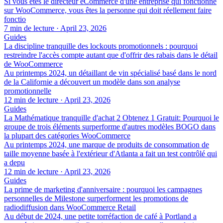
Si vous êtes le directeur eCommerce d'une entreprise qui fonctionne
sur WooCommerce, vous êtes la personne qui doit réellement faire
fonctio
7 min de lecture
·
April 23, 2026
Guides
La discipline tranquille des lockouts promotionnels : pourquoi
restreindre l'accès compte autant que d'offrir des rabais dans le détail
de WooCommerce
Au printemps 2024, un détaillant de vin spécialisé basé dans le nord
de la Californie a découvert un modèle dans son analyse
promotionnelle
12 min de lecture
·
April 23, 2026
Guides
La Mathématique tranquille d'achat 2 Obtenez 1 Gratuit: Pourquoi le
groupe de trois éléments surperforme d'autres modèles BOGO dans
la plupart des catégories WooCommerce
Au printemps 2024, une marque de produits de consommation de
taille moyenne basée à l'extérieur d'Atlanta a fait un test contrôlé qui
a depu
12 min de lecture
·
April 23, 2026
Guides
La prime de marketing d'anniversaire : pourquoi les campagnes
personnelles de Milestone surperforment les promotions de
radiodiffusion dans WooCommerce Retail
Au début de 2024, une petite torréfaction de café à Portland a