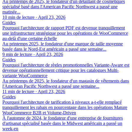
Au printemps de 2025, le fondateur d'un détaillant de cosmétiques
spécialisé basé dans l'American Pacific Northwest a passé une
matinée...
10 min de lecture
·
April 23, 2026
Guides
Pourquoi l'architecture de rapport PDF est devenue tranquillement
une infrastructure stratégique pour les opérations de WooCommerce
au-delà d'une certaine échelle
Au printemps 2025, le fondateur d'une marque de taille moyenne
basée dans le Nord-Est américain a passé une semaine...
9 min de lecture
·
April 23, 2026
Guides
Pourquoi l'architecture de règles promotionnelles Variante-Aware est
devenue opérationnellement critique pour les catalogues Multi-
variante WooCommerce
Au printemps de 2025, le fondateur d'un magasin de vêtements dans
l'American Pacific Northwest a passé une semaine...
11 min de lecture
·
April 23, 2026
Guides
Pourquoi l'architecture de tarification à niveaux a-t-elle remplacé
tranquillement les rabais en pourcentage dans les opérations Mature
WooCommerce B2B et Volume-Driven
À l'automne de 2024, le fondateur d'une entreprise de fournitures
d'artisanat spécialisé basée dans le Midwest américain a passé un
week-en