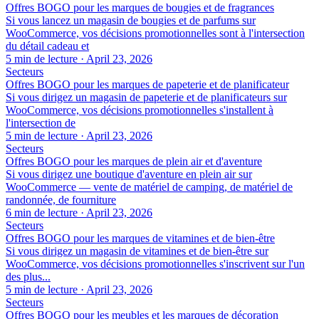
Offres BOGO pour les marques de bougies et de fragrances
Si vous lancez un magasin de bougies et de parfums sur
WooCommerce, vos décisions promotionnelles sont à l'intersection
du détail cadeau et
5 min de lecture
·
April 23, 2026
Secteurs
Offres BOGO pour les marques de papeterie et de planificateur
Si vous dirigez un magasin de papeterie et de planificateurs sur
WooCommerce, vos décisions promotionnelles s'installent à
l'intersection de
5 min de lecture
·
April 23, 2026
Secteurs
Offres BOGO pour les marques de plein air et d'aventure
Si vous dirigez une boutique d'aventure en plein air sur
WooCommerce — vente de matériel de camping, de matériel de
randonnée, de fourniture
6 min de lecture
·
April 23, 2026
Secteurs
Offres BOGO pour les marques de vitamines et de bien-être
Si vous dirigez un magasin de vitamines et de bien-être sur
WooCommerce, vos décisions promotionnelles s'inscrivent sur l'un
des plus...
5 min de lecture
·
April 23, 2026
Secteurs
Offres BOGO pour les meubles et les marques de décoration