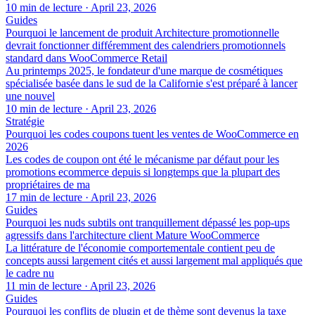
10 min de lecture
·
April 23, 2026
Guides
Pourquoi le lancement de produit Architecture promotionnelle
devrait fonctionner différemment des calendriers promotionnels
standard dans WooCommerce Retail
Au printemps 2025, le fondateur d'une marque de cosmétiques
spécialisée basée dans le sud de la Californie s'est préparé à lancer
une nouvel
10 min de lecture
·
April 23, 2026
Stratégie
Pourquoi les codes coupons tuent les ventes de WooCommerce en
2026
Les codes de coupon ont été le mécanisme par défaut pour les
promotions ecommerce depuis si longtemps que la plupart des
propriétaires de ma
17 min de lecture
·
April 23, 2026
Guides
Pourquoi les nuds subtils ont tranquillement dépassé les pop-ups
agressifs dans l'architecture client Mature WooCommerce
La littérature de l'économie comportementale contient peu de
concepts aussi largement cités et aussi largement mal appliqués que
le cadre nu
11 min de lecture
·
April 23, 2026
Guides
Pourquoi les conflits de plugin et de thème sont devenus la taxe