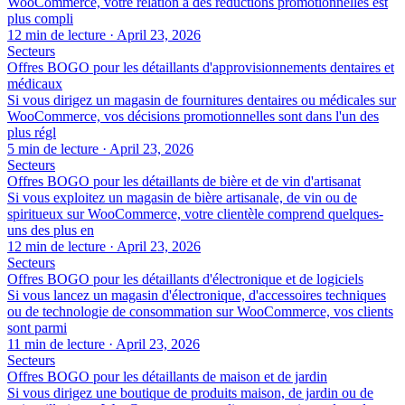
WooCommerce, votre relation à des réductions promotionnelles est
plus compli
12 min de lecture
·
April 23, 2026
Secteurs
Offres BOGO pour les détaillants d'approvisionnements dentaires et
médicaux
Si vous dirigez un magasin de fournitures dentaires ou médicales sur
WooCommerce, vos décisions promotionnelles sont dans l'un des
plus régl
5 min de lecture
·
April 23, 2026
Secteurs
Offres BOGO pour les détaillants de bière et de vin d'artisanat
Si vous exploitez un magasin de bière artisanale, de vin ou de
spiritueux sur WooCommerce, votre clientèle comprend quelques-
uns des plus en
12 min de lecture
·
April 23, 2026
Secteurs
Offres BOGO pour les détaillants d'électronique et de logiciels
Si vous lancez un magasin d'électronique, d'accessoires techniques
ou de technologie de consommation sur WooCommerce, vos clients
sont parmi
11 min de lecture
·
April 23, 2026
Secteurs
Offres BOGO pour les détaillants de maison et de jardin
Si vous dirigez une boutique de produits maison, de jardin ou de