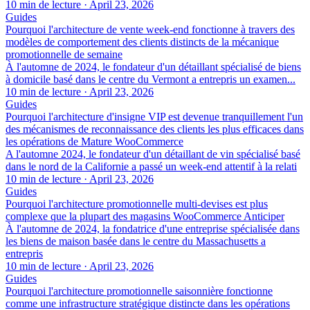
10 min de lecture
·
April 23, 2026
Guides
Pourquoi l'architecture de vente week-end fonctionne à travers des
modèles de comportement des clients distincts de la mécanique
promotionnelle de semaine
À l'automne de 2024, le fondateur d'un détaillant spécialisé de biens
à domicile basé dans le centre du Vermont a entrepris un examen...
10 min de lecture
·
April 23, 2026
Guides
Pourquoi l'architecture d'insigne VIP est devenue tranquillement l'un
des mécanismes de reconnaissance des clients les plus efficaces dans
les opérations de Mature WooCommerce
A l'automne 2024, le fondateur d'un détaillant de vin spécialisé basé
dans le nord de la Californie a passé un week-end attentif à la relati
10 min de lecture
·
April 23, 2026
Guides
Pourquoi l'architecture promotionnelle multi-devises est plus
complexe que la plupart des magasins WooCommerce Anticiper
À l'automne de 2024, la fondatrice d'une entreprise spécialisée dans
les biens de maison basée dans le centre du Massachusetts a
entrepris
10 min de lecture
·
April 23, 2026
Guides
Pourquoi l'architecture promotionnelle saisonnière fonctionne
comme une infrastructure stratégique distincte dans les opérations