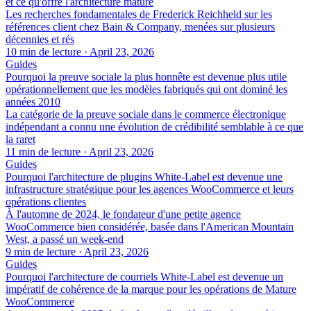
et ce qu'offre l'architecture mature
Les recherches fondamentales de Frederick Reichheld sur les
références client chez Bain & Company, menées sur plusieurs
décennies et rés
10 min de lecture
·
April 23, 2026
Guides
Pourquoi la preuve sociale la plus honnête est devenue plus utile
opérationnellement que les modèles fabriqués qui ont dominé les
années 2010
La catégorie de la preuve sociale dans le commerce électronique
indépendant a connu une évolution de crédibilité semblable à ce que
la raret
11 min de lecture
·
April 23, 2026
Guides
Pourquoi l'architecture de plugins White-Label est devenue une
infrastructure stratégique pour les agences WooCommerce et leurs
opérations clientes
À l'automne de 2024, le fondateur d'une petite agence
WooCommerce bien considérée, basée dans l'American Mountain
West, a passé un week-end
9 min de lecture
·
April 23, 2026
Guides
Pourquoi l'architecture de courriels White-Label est devenue un
impératif de cohérence de la marque pour les opérations de Mature
WooCommerce