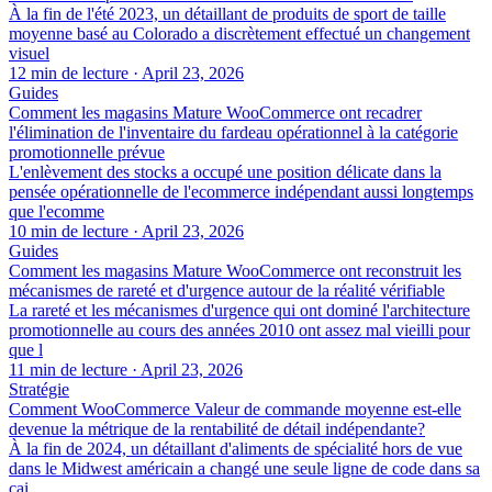
À la fin de l'été 2023, un détaillant de produits de sport de taille
moyenne basé au Colorado a discrètement effectué un changement
visuel
12 min de lecture
·
April 23, 2026
Guides
Comment les magasins Mature WooCommerce ont recadrer
l'élimination de l'inventaire du fardeau opérationnel à la catégorie
promotionnelle prévue
L'enlèvement des stocks a occupé une position délicate dans la
pensée opérationnelle de l'ecommerce indépendant aussi longtemps
que l'ecomme
10 min de lecture
·
April 23, 2026
Guides
Comment les magasins Mature WooCommerce ont reconstruit les
mécanismes de rareté et d'urgence autour de la réalité vérifiable
La rareté et les mécanismes d'urgence qui ont dominé l'architecture
promotionnelle au cours des années 2010 ont assez mal vieilli pour
que l
11 min de lecture
·
April 23, 2026
Stratégie
Comment WooCommerce Valeur de commande moyenne est-elle
devenue la métrique de la rentabilité de détail indépendante?
À la fin de 2024, un détaillant d'aliments de spécialité hors de vue
dans le Midwest américain a changé une seule ligne de code dans sa
cai