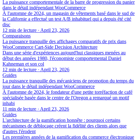
La puissance comportementale de la barre de progression du panier
dans le détail indépendant WooCommerce
À l'automne de 2024, un magasin de vêtements basé dans le sud de
la Californie a effectué un test A/B inhabituel qui a depuis été cité
disc
12 min de lecture
·
April 23, 2026
Comparaisons
La puissance tranquille des affichages comparatifs de prix dans
WooCommerce Cart-Side Decision Architecture
Dans une série d'expériences aujourd'hui classiques menées au
début des années 1980, l'économiste comportemental Daniel
Kahneman et son col
12 min de lecture
·
April 23, 2026
Guides
La puissance tranquille des mécaniciens de promotion du temps du
jour dans le détail indépendant WooCommerce
À l'automne de 2024, le fondateur d'une petite torréfaction de café
spécialisée basée dans le centre de l'Oregon a remarqué un motif
inhabi
11 min de lecture
·
April 23, 2026
Guides
L'architecture de la gamification honnête : pourquoi certains
mécanismes de déblocage créent la fidélité des clients alors que
d'autres l'érodent
Les premières années de la gamification du commerce électronique