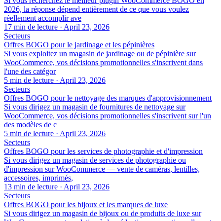
Si vous recherchez le meilleur plugin WooCommerce BOGO en
2026, la réponse dépend entièrement de ce que vous voulez
réellement accomplir ave
17 min de lecture
·
April 23, 2026
Secteurs
Offres BOGO pour le jardinage et les pépinières
Si vous exploitez un magasin de jardinage ou de pépinière sur
WooCommerce, vos décisions promotionnelles s'inscrivent dans
l'une des catégor
5 min de lecture
·
April 23, 2026
Secteurs
Offres BOGO pour le nettoyage des marques d'approvisionnement
Si vous dirigez un magasin de fournitures de nettoyage sur
WooCommerce, vos décisions promotionnelles s'inscrivent sur l'un
des modèles de c
5 min de lecture
·
April 23, 2026
Secteurs
Offres BOGO pour les services de photographie et d'impression
Si vous dirigez un magasin de services de photographie ou
d'impression sur WooCommerce — vente de caméras, lentilles,
accessoires, imprimés,
13 min de lecture
·
April 23, 2026
Secteurs
Offres BOGO pour les bijoux et les marques de luxe
Si vous dirigez un magasin de bijoux ou de produits de luxe sur