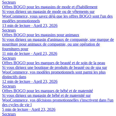
Secteurs
Offres BOGO pour les magasins de mode et d'habillement
Si vous dirigez un magasin de mode ou de vêtements sur
WooCommerce, vous savez déjà que les offres BOGO sont l'un des
modèles promotionnels
13 min de lecture
·
April 23, 2026
Secteurs
Offres BOGO pour les magasins pour animaux
Si vous dirigez un magasin d'animaux de compagnie, une marque de
nourriture pour animaux de compagnie, ou une opération de
fournitures pour
11 min de lecture
·
April 23, 2026
Secteurs
Offres BOGO pour les marques de beauté et de soin de la peau
Si vous dirigez une boutique de produits de beauté ou de spa sur
WooCommerce, vos modèles promotionnels sont parmi les plus
distinctifs dans
12 min de lecture
·
April 23, 2026
Secteurs
Offres BOGO pour les marques de bébé et de maternité
Si vous dirigez un magasin de bébé et de maternité sur
WooCommerce, vos décisions promotionnelles s'inscrivent dans l'un
des cycles de vie l
5 min de lecture
·
April 23, 2026
Secteurs