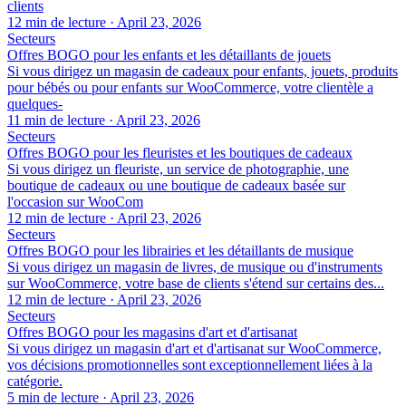
clients
12 min de lecture
·
April 23, 2026
Secteurs
Offres BOGO pour les enfants et les détaillants de jouets
Si vous dirigez un magasin de cadeaux pour enfants, jouets, produits
pour bébés ou pour enfants sur WooCommerce, votre clientèle a
quelques-
11 min de lecture
·
April 23, 2026
Secteurs
Offres BOGO pour les fleuristes et les boutiques de cadeaux
Si vous dirigez un fleuriste, un service de photographie, une
boutique de cadeaux ou une boutique de cadeaux basée sur
l'occasion sur WooCom
12 min de lecture
·
April 23, 2026
Secteurs
Offres BOGO pour les librairies et les détaillants de musique
Si vous dirigez un magasin de livres, de musique ou d'instruments
sur WooCommerce, votre base de clients s'étend sur certains des...
12 min de lecture
·
April 23, 2026
Secteurs
Offres BOGO pour les magasins d'art et d'artisanat
Si vous dirigez un magasin d'art et d'artisanat sur WooCommerce,
vos décisions promotionnelles sont exceptionnellement liées à la
catégorie.
5 min de lecture
·
April 23, 2026