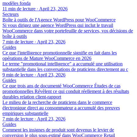
modèles fonda
11 min de lecture
·
April 23, 2026
Secteurs
Boîte à outils de l'Agence WordPress pour WooCommerce
Si vous dirigez une agence WordPress qui inclut le travail
WooCommerce dans votre portefeuille de services, vos décisions de
boîte à outils
7 min de lecture
·
April 23, 2026
Guides
Ce que l'intelligence promotionnelle signifie en fait dans les
opérations de Mature WooCommerce en 2026
Le terme "promotional intelligence" a accumulé une utilisation
substantielle dans les conversations de praticiens directement au c
9 min de lecture
·
April 23, 2026
Guides
Ce que trois ans de documenté WooCommerce Études de cas
promotionnelles Révèlent ce qui conduit réellement à des résultats
durables relation client-rapport
Le milieu de la recherche de praticiens dans le commerce
électronique direct au consommateur a accumulé des preuves
empiriques substantielle
7 min de lecture
·
April 23, 2026
Guides
Comment les insignes de produit sont devenus le levier de
conversion le plus sous-estimé dans WooCommerce Retail