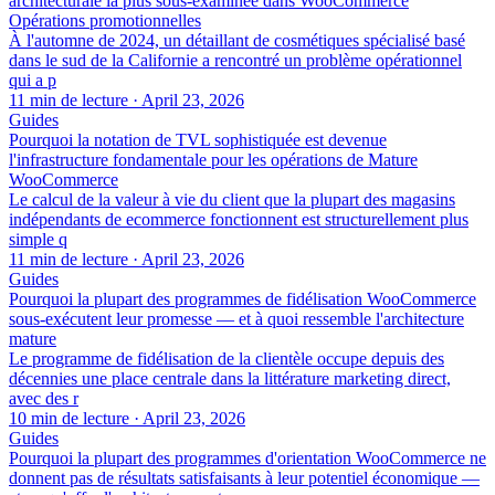
architecturale la plus sous-examinée dans WooCommerce
Opérations promotionnelles
À l'automne de 2024, un détaillant de cosmétiques spécialisé basé
dans le sud de la Californie a rencontré un problème opérationnel
qui a p
11 min de lecture
·
April 23, 2026
Guides
Pourquoi la notation de TVL sophistiquée est devenue
l'infrastructure fondamentale pour les opérations de Mature
WooCommerce
Le calcul de la valeur à vie du client que la plupart des magasins
indépendants de ecommerce fonctionnent est structurellement plus
simple q
11 min de lecture
·
April 23, 2026
Guides
Pourquoi la plupart des programmes de fidélisation WooCommerce
sous-exécutent leur promesse — et à quoi ressemble l'architecture
mature
Le programme de fidélisation de la clientèle occupe depuis des
décennies une place centrale dans la littérature marketing direct,
avec des r
10 min de lecture
·
April 23, 2026
Guides
Pourquoi la plupart des programmes d'orientation WooCommerce ne
donnent pas de résultats satisfaisants à leur potentiel économique —