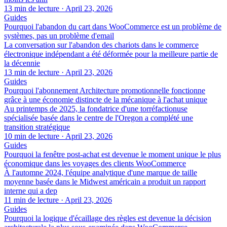
13 min de lecture
·
April 23, 2026
Guides
Pourquoi l'abandon du cart dans WooCommerce est un problème de
systèmes, pas un problème d'email
La conversation sur l'abandon des chariots dans le commerce
électronique indépendant a été déformée pour la meilleure partie de
la décennie
13 min de lecture
·
April 23, 2026
Guides
Pourquoi l'abonnement Architecture promotionnelle fonctionne
grâce à une économie distincte de la mécanique à l'achat unique
Au printemps de 2025, la fondatrice d'une torréfactionuse
spécialisée basée dans le centre de l'Oregon a complété une
transition stratégique
10 min de lecture
·
April 23, 2026
Guides
Pourquoi la fenêtre post-achat est devenue le moment unique le plus
économique dans les voyages des clients WooCommerce
À l'automne 2024, l'équipe analytique d'une marque de taille
moyenne basée dans le Midwest américain a produit un rapport
interne qui a dep
11 min de lecture
·
April 23, 2026
Guides
Pourquoi la logique d'écaillage des règles est devenue la décision