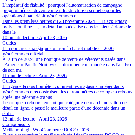
L'impératif de fiabilité : pourquoi l'automatisation de campagne
programmée est devenue une infrastructure essentielle pour les
opérations à haut débit WooCommerce
Dans les premières heures du 28 novembre 2024 — Black Friday
by Eastern time —, un détaillant spécialisé dans les biens à domicile
dans le
10 min de lecture
·
April 23, 2026
Guides
L'importance stratégique du tiroir à chariot mobile en 2026
WooCommerce Retail
À la fin de 2024, une boutique de vente de vêtements basée dans
l'American Pacific Northwest a documenté un modèle dans l'analyse
de son ma
11 min de lecture
·
April 23, 2026
Guides
L'urgence la plus honnête : comment les magasins indépendants
WooCommerce reconstruisent les chronomètres de compte à rebours
après une décennie d'abus
Le compte à rebours, en tant que catégorie de marchandisation de
détail en ligne, a passé la meilleure partie d'une décennie dans un
état d'
12 min de lecture
·
April 23, 2026
Comparaisons
Meilleur plugin WooCommerce BOGO 2026