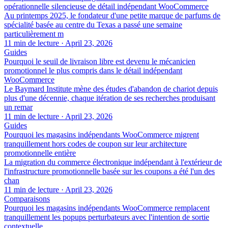
opérationnelle silencieuse de détail indépendant WooCommerce
Au printemps 2025, le fondateur d'une petite marque de parfums de
spécialité basée au centre du Texas a passé une semaine
particulièrement m
11 min de lecture
·
April 23, 2026
Guides
Pourquoi le seuil de livraison libre est devenu le mécanicien
promotionnel le plus compris dans le détail indépendant
WooCommerce
Le Baymard Institute mène des études d'abandon de chariot depuis
plus d'une décennie, chaque itération de ses recherches produisant
un remar
11 min de lecture
·
April 23, 2026
Guides
Pourquoi les magasins indépendants WooCommerce migrent
tranquillement hors codes de coupon sur leur architecture
promotionnelle entière
La migration du commerce électronique indépendant à l'extérieur de
l'infrastructure promotionnelle basée sur les coupons a été l'un des
chan
11 min de lecture
·
April 23, 2026
Comparaisons
Pourquoi les magasins indépendants WooCommerce remplacent
tranquillement les popups perturbateurs avec l'intention de sortie
contextuelle