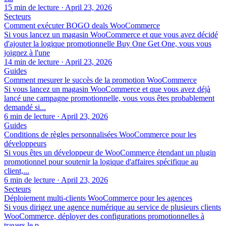
15 min de lecture
·
April 23, 2026
Secteurs
Comment exécuter BOGO deals WooCommerce
Si vous lancez un magasin WooCommerce et que vous avez décidé
d'ajouter la logique promotionnelle Buy One Get One, vous vous
joignez à l'une
14 min de lecture
·
April 23, 2026
Guides
Comment mesurer le succès de la promotion WooCommerce
Si vous lancez un magasin WooCommerce et que vous avez déjà
lancé une campagne promotionnelle, vous vous êtes probablement
demandé si...
6 min de lecture
·
April 23, 2026
Guides
Conditions de règles personnalisées WooCommerce pour les
développeurs
Si vous êtes un développeur de WooCommerce étendant un plugin
promotionnel pour soutenir la logique d'affaires spécifique au
client,...
6 min de lecture
·
April 23, 2026
Secteurs
Déploiement multi-clients WooCommerce pour les agences
Si vous dirigez une agence numérique au service de plusieurs clients
WooCommerce, déployer des configurations promotionnelles à
travers le p