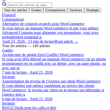
Tous les articles
Guides
Comparaisons
Secteurs
Stratégie
Featured
Comparaisons
Alternative de coupons avancés pour WooCommerce
Si vous lancez un magasin WooCommerce et que vous utilisez
Advanced Coupons pour alimenter vos promotions, vous avez
probablement remarqué q
April 23, 2026
·
13 min de lecture
Read article →
Tous les articles — 140 articles
Guides
Architecture de plugin Zero-Conflict WooCommerce
Si vous avez déjà débogé un magasin WooCommerce où un plugin
promotionnel est en conflit avec un thème, avec un autre plugin, ou
avec une in
7 min de lecture
·
April 23, 2026
Secteurs
Augmentation du revenu de l'Agence par client WooCommerce
Si vous dirigez une agence numérique au service des clients
WooCommerce, le revenu par client est la mesure qui détermine si
l'agence gère u
6 min de lecture
·
April 23, 2026
Secteurs
BOGO Deals pour les cafés et thés