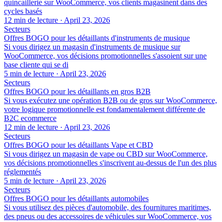
quincaillerie sur WooCommerce, vos clients magasinent dans des
cycles basés
12 min de lecture
·
April 23, 2026
Secteurs
Offres BOGO pour les détaillants d'instruments de musique
Si vous dirigez un magasin d'instruments de musique sur
WooCommerce, vos décisions promotionnelles s'assoient sur une
base cliente qui se di
5 min de lecture
·
April 23, 2026
Secteurs
Offres BOGO pour les détaillants en gros B2B
Si vous exécutez une opération B2B ou de gros sur WooCommerce,
votre logique promotionnelle est fondamentalement différente de
B2C ecommerce
12 min de lecture
·
April 23, 2026
Secteurs
Offres BOGO pour les détaillants Vape et CBD
Si vous dirigez un magasin de vape ou CBD sur WooCommerce,
vos décisions promotionnelles s'inscrivent au-dessus de l'un des plus
réglementés
5 min de lecture
·
April 23, 2026
Secteurs
Offres BOGO pour les détaillants automobiles
Si vous utilisez des pièces d'automobile, des fournitures maritimes,
des pneus ou des accessoires de véhicules sur WooCommerce, vos