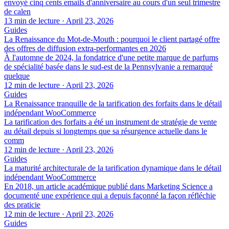
envoyé cinq cents emails d'anniversaire au cours d'un seul trimestre
de calen
13 min de lecture
·
April 23, 2026
Guides
La Renaissance du Mot-de-Mouth : pourquoi le client partagé offre
des offres de diffusion extra-performantes en 2026
À l'automne de 2024, la fondatrice d'une petite marque de parfums
de spécialité basée dans le sud-est de la Pennsylvanie a remarqué
quelque
12 min de lecture
·
April 23, 2026
Guides
La Renaissance tranquille de la tarification des forfaits dans le détail
indépendant WooCommerce
La tarification des forfaits a été un instrument de stratégie de vente
au détail depuis si longtemps que sa résurgence actuelle dans le
comm
12 min de lecture
·
April 23, 2026
Guides
La maturité architecturale de la tarification dynamique dans le détail
indépendant WooCommerce
En 2018, un article académique publié dans Marketing Science a
documenté une expérience qui a depuis façonné la façon réfléchie
des praticie
12 min de lecture
·
April 23, 2026
Guides