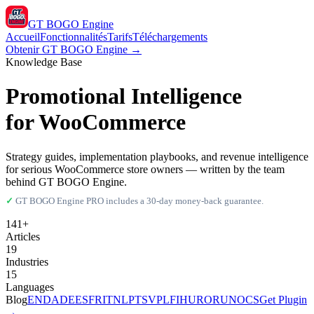
GT BOGO
Engine
Accueil
Fonctionnalités
Tarifs
Téléchargements
Obtenir GT BOGO Engine →
Knowledge Base
Promotional Intelligence
for WooCommerce
Strategy guides, implementation playbooks, and revenue intelligence
for serious WooCommerce store owners — written by the team
behind GT BOGO Engine.
✓
GT BOGO Engine PRO includes a 30-day money-back guarantee.
141+
Articles
19
Industries
15
Languages
Blog
EN
DA
DE
ES
FR
IT
NL
PT
SV
PL
FI
HU
RO
RU
NO
CS
Get Plugin
→