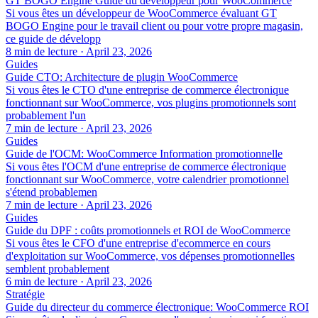
GT BOGO Engine Guide du développeur pour WooCommerce
Si vous êtes un développeur de WooCommerce évaluant GT
BOGO Engine pour le travail client ou pour votre propre magasin,
ce guide de développ
8 min de lecture
·
April 23, 2026
Guides
Guide CTO: Architecture de plugin WooCommerce
Si vous êtes le CTO d'une entreprise de commerce électronique
fonctionnant sur WooCommerce, vos plugins promotionnels sont
probablement l'un
7 min de lecture
·
April 23, 2026
Guides
Guide de l'OCM: WooCommerce Information promotionnelle
Si vous êtes l'OCM d'une entreprise de commerce électronique
fonctionnant sur WooCommerce, votre calendrier promotionnel
s'étend probablemen
7 min de lecture
·
April 23, 2026
Guides
Guide du DPF : coûts promotionnels et ROI de WooCommerce
Si vous êtes le CFO d'une entreprise d'ecommerce en cours
d'exploitation sur WooCommerce, vos dépenses promotionnelles
semblent probablement
6 min de lecture
·
April 23, 2026
Stratégie
Guide du directeur du commerce électronique: WooCommerce ROI