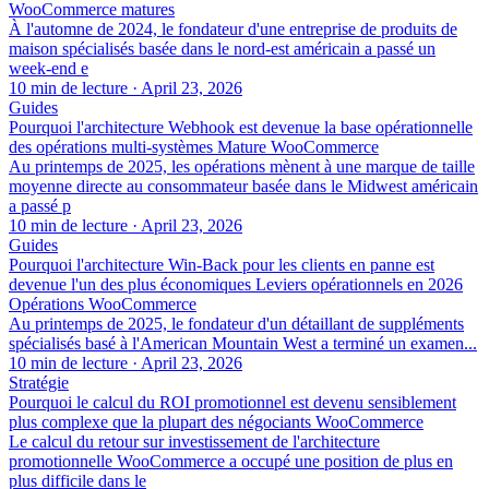
WooCommerce matures
À l'automne de 2024, le fondateur d'une entreprise de produits de
maison spécialisés basée dans le nord-est américain a passé un
week-end e
10 min de lecture
·
April 23, 2026
Guides
Pourquoi l'architecture Webhook est devenue la base opérationnelle
des opérations multi-systèmes Mature WooCommerce
Au printemps de 2025, les opérations mènent à une marque de taille
moyenne directe au consommateur basée dans le Midwest américain
a passé p
10 min de lecture
·
April 23, 2026
Guides
Pourquoi l'architecture Win-Back pour les clients en panne est
devenue l'un des plus économiques Leviers opérationnels en 2026
Opérations WooCommerce
Au printemps de 2025, le fondateur d'un détaillant de suppléments
spécialisés basé à l'American Mountain West a terminé un examen...
10 min de lecture
·
April 23, 2026
Stratégie
Pourquoi le calcul du ROI promotionnel est devenu sensiblement
plus complexe que la plupart des négociants WooCommerce
Le calcul du retour sur investissement de l'architecture
promotionnelle WooCommerce a occupé une position de plus en
plus difficile dans le