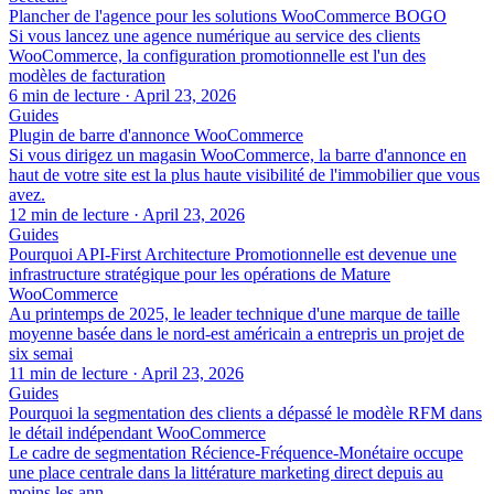
Plancher de l'agence pour les solutions WooCommerce BOGO
Si vous lancez une agence numérique au service des clients
WooCommerce, la configuration promotionnelle est l'un des
modèles de facturation
6 min de lecture
·
April 23, 2026
Guides
Plugin de barre d'annonce WooCommerce
Si vous dirigez un magasin WooCommerce, la barre d'annonce en
haut de votre site est la plus haute visibilité de l'immobilier que vous
avez.
12 min de lecture
·
April 23, 2026
Guides
Pourquoi API-First Architecture Promotionnelle est devenue une
infrastructure stratégique pour les opérations de Mature
WooCommerce
Au printemps de 2025, le leader technique d'une marque de taille
moyenne basée dans le nord-est américain a entrepris un projet de
six semai
11 min de lecture
·
April 23, 2026
Guides
Pourquoi la segmentation des clients a dépassé le modèle RFM dans
le détail indépendant WooCommerce
Le cadre de segmentation Récience-Fréquence-Monétaire occupe
une place centrale dans la littérature marketing direct depuis au
moins les ann