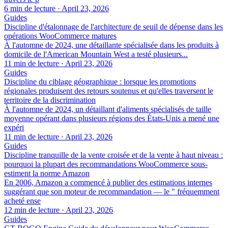
6 min de lecture
·
April 23, 2026
Guides
Discipline d'étalonnage de l'architecture de seuil de dépense dans les
opérations WooCommerce matures
À l'automne de 2024, une détaillante spécialisée dans les produits à
domicile de l'American Mountain West a testé plusieurs...
11 min de lecture
·
April 23, 2026
Guides
Discipline du ciblage géographique : lorsque les promotions
régionales produisent des retours soutenus et qu'elles traversent le
territoire de la discrimination
À l'automne de 2024, un détaillant d'aliments spécialisés de taille
moyenne opérant dans plusieurs régions des États-Unis a mené une
expéri
11 min de lecture
·
April 23, 2026
Guides
Discipline tranquille de la vente croisée et de la vente à haut niveau :
pourquoi la plupart des recommandations WooCommerce sous-
estiment la norme Amazon
En 2006, Amazon a commencé à publier des estimations internes
suggérant que son moteur de recommandation — le " fréquemment
acheté ense
12 min de lecture
·
April 23, 2026
Guides