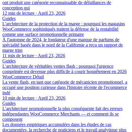
ont produit une catégorie reconnaissable de défaillances de
conception qui
12 min de lecture
·
April 23, 2026
Guides
L'architecture de la protection de la marge : pourquoi les magasins
WooCommerce sophistiqués traitent la défense de la rentabilité
comme une surface promotionnelle primaire
À l'automne de 2024, le fondateur d'une marque de parfums de
spécialité basée dans le nord de la Californie a reçu un rapport de
marge trim
11 min de lecture
·
April 23, 2026
Guides
L'architecture de véritables ventes flash : pourquoi l'urgence
comprimée est devenue plus difficile à courir honnêtement en 2026
WooCommerce Détail
La vente flash, en tant que catégorie de mécanicien promotionnel, a
occupé une position curieuse dans l'histoire récente de l'ecommerce
indé
10 min de lecture
·
April 23, 2026
Guides
L'architecture promotionnelle la plus conséquente fait des erreurs
indépendantes WooCommerce Merchants — et comment ils se
composent
Les données empiriques accumulées dans les études de cas
documentées, la recherche de praticiens et le travail analytique plus