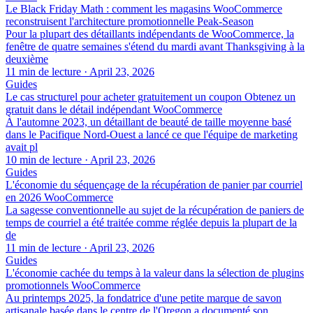
Le Black Friday Math : comment les magasins WooCommerce
reconstruisent l'architecture promotionnelle Peak-Season
Pour la plupart des détaillants indépendants de WooCommerce, la
fenêtre de quatre semaines s'étend du mardi avant Thanksgiving à la
deuxième
11 min de lecture
·
April 23, 2026
Guides
Le cas structurel pour acheter gratuitement un coupon Obtenez un
gratuit dans le détail indépendant WooCommerce
À l'automne 2023, un détaillant de beauté de taille moyenne basé
dans le Pacifique Nord-Ouest a lancé ce que l'équipe de marketing
avait pl
10 min de lecture
·
April 23, 2026
Guides
L'économie du séquençage de la récupération de panier par courriel
en 2026 WooCommerce
La sagesse conventionnelle au sujet de la récupération de paniers de
temps de courriel a été traitée comme réglée depuis la plupart de la
de
11 min de lecture
·
April 23, 2026
Guides
L'économie cachée du temps à la valeur dans la sélection de plugins
promotionnels WooCommerce
Au printemps 2025, la fondatrice d'une petite marque de savon
artisanale basée dans le centre de l'Oregon a documenté son