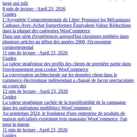
large qui mûr
8 min de lecture
·
April 23, 2026
Guides
L'Asymétrie Comportementale de Libre: Pourquoi les Mécaniques
Cadeaux-Avec-Achat Surperformez Équivalent-Valeur Réductions
dans la plupart des catégories WooCommerce
Dans une série d'expériences aujourd'hui classiques publiées dans
plusieurs articles au début des années 2000, l'économiste
comportemental
11 min de lecture
·
April 23, 2026
Guides
La valeur stratégique des profils des clients de première partie dans
l'environnement post-cookie WooCommerce
La conversation architecturale sur les données client dans le
commerce électronique indépendant a changé de façon spectaculaire
au cours des
12 min de lecture
·
April 23, 2026
Guides
La valeur stratégique cachée de la transférabilité de la campagne
dans les opérations multiblocs WooCommerce
Au printemps 2024, le fondateur d'une entreprise de produits de
maison spécialisés exploitant trois magasins WooCommerce, l'un
pour la marqu
11 min de lecture
·
April 23, 2026
Guides