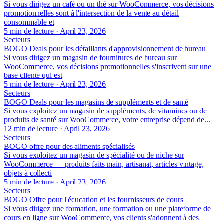
Si vous dirigez un café ou un thé sur WooCommerce, vos décisions
promotionnelles sont à l'intersection de la vente au détail
consommable et
5 min de lecture
·
April 23, 2026
Secteurs
BOGO Deals pour les détaillants d'approvisionnement de bureau
Si vous dirigez un magasin de fournitures de bureau sur
WooCommerce, vos décisions promotionnelles s'inscrivent sur une
base cliente qui est
5 min de lecture
·
April 23, 2026
Secteurs
BOGO Deals pour les magasins de suppléments et de santé
Si vous exploitez un magasin de suppléments, de vitamines ou de
produits de santé sur WooCommerce, votre entreprise dépend de...
12 min de lecture
·
April 23, 2026
Secteurs
BOGO offre pour des aliments spécialisés
Si vous exploitez un magasin de spécialité ou de niche sur
WooCommerce — produits faits main, artisanat, articles vintage,
objets à collecti
5 min de lecture
·
April 23, 2026
Secteurs
BOGO Offre pour l'éducation et les fournisseurs de cours
Si vous dirigez une formation, une formation ou une plateforme de
cours en ligne sur WooCommerce, vos clients s'adonnent à des